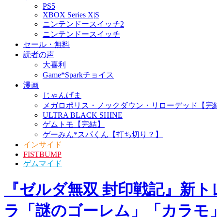
PS5
XBOX Series X|S
ニンテンドースイッチ2
ニンテンドースイッチ
セール・無料
読者の声
大喜利
Game*Sparkチョイス
漫画
じゃんげま
メガロポリス・ノックダウン・リローデッド【完
ULTRA BLACK SHINE
ゲムトモ【完結】
ゲーみん*スパくん【打ち切り？】
インサイド
FISTBUMP
ゲムマイド
『ゼルダ無双 封印戦記』新
ラ「謎のゴーレム」「カラモ」