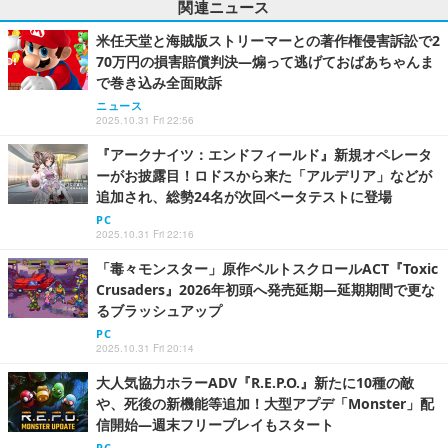
関連ニュース
米任天堂と海賊版ストリーマーとの著作権侵害訴訟で2
70万円の損害賠償判決―煽って逃げておばあちゃんま
で巻き込み全面敗訴
ニュース
2025.10.31 Fri 22:56
『アークナイツ：エンドフィールド』新規オペレータ
ーがお披露目！ロドスから来た「アルデリア」などが
追加され、総勢24名が次回ベータテストに登場
PC
2025.10.31 Fri 22:16
「毒々モンスター」原作ベルトスクロールACT『Toxic
Crusaders』2026年初頭へ発売延期―延期期間で更な
るブラッシュアップ
PC
2025.10.31 Fri 20:14
大人気協力ホラーADV『R.E.P.O.』新たに10種の敵
や、死後の新機能等追加！大型アプデ「Monster」配
信開始―週末フリープレイもスタート
PC