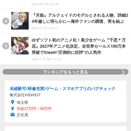
2026.8.6 Thu 22:30
『月姫』アルクェイドのモデルとされる人物、詳細2
3年越しに明らかに―海外ファンの調査、実を結ぶ
2024.9.13 Fri 20:41
ゆずソフト初のアニメ化！美少女ゲーム『千恋＊万
花』2027年アニメ化決定。全世界セールス100万本
突破でSteam“圧倒的に好評”の人気作
2026.7.27 Mon 10:16
ランキングをもっと見る
未経験可/研修充実/ゲーム・スマホアプリのバグチェック
株式会社HIGHEST
埼玉県
月給27万円～50万円
正社員