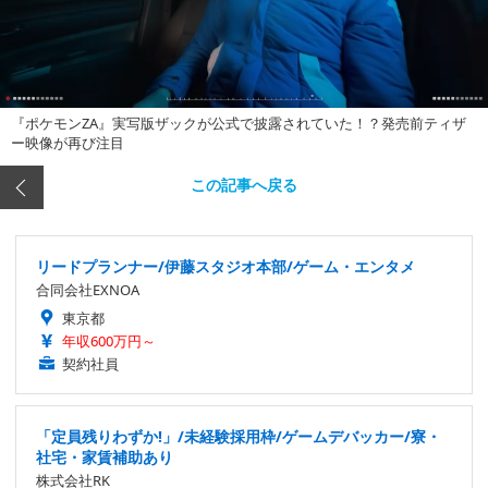
『ポケモンZA』実写版ザックが公式で披露されていた！？発売前ティザ
ー映像が再び注目
この記事へ戻る
リードプランナー/伊藤スタジオ本部/ゲーム・エンタメ
合同会社EXNOA
東京都
年収600万円～
契約社員
「定員残りわずか!」/未経験採用枠/ゲームデバッカー/寮・
社宅・家賃補助あり
株式会社RK