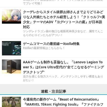
でプレイ可能！
クーデレからスタイル抜群お姉さんまでよりどりみど
りな人外娘たちとホテル経営しよう！「クトゥルフ×美
少女」テーマのADV『ヨグ=ソトースの庭』が日本語
対応
ツンデレドラゴン娘や無口な複眼死神美少女など、属性てんこ
もりのヒロインたちがアツい！
ゲームコマースの最前線ーXsolla特集
Xsollaの最新情報はこちらから！
AAAゲームも制作も妥協なし。「Lenovo Legion To
wer 5」はCore Ultra世代の“全てこなせるゲーミング
デスクトップ”
迫力を感じる強力スペック。メンテナンスしやすい構造もあり
がたい！
連載・注目記事
今週発売の新作ゲーム『Beast of Reincarnation』
『MARVEL Tōkon: Fighting Souls』『ファイナルフ