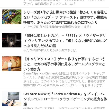
プレイ。放熱性能もチェックしました！
シリーズ第1作が現行機向けに復活！懐かしくも色褪せ
ない『カルドセプト ザ ファースト』遊びやすい機能も
搭載で、あらためて“原典”に触れるのにぴったり
シリーズ第1作が現行機向けの新機能を備えて復活！
「冒険は楽しいものだ」 ─『FF11』と『ウィザードリ
ィ ヴァリアンツ ダフネ』、"優しくないRPG"の沼にど
っぷり沈んだ4人の話
ふたつの沼の住人たちが語る奥深さとは。
【キャリアクエスト】ゲーム作りを仕事にするという
こと。セガの若手の事例に見る，ゲームプログラマと
いう働き方
Game*Sparkと4Gamerの合同による就活イベント「キャリア
クエスト」の第4回が東京都立産業貿易センター浜松町館で開催
されました。このイベントに合わせて取材した、各社の現場で
実際に働いている若手社員へのインタビューをお届けします。
GeForce NOWで『Forza Horizon 6』をプレイ。ハ
ンドルコントローラー×クラウドゲーミングの底力を体
感
体感的にラグはほぼ無し。グラフィックスはもちろん最高設定