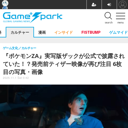
search
menu
料
カルチャー
漫画
インサイド
FISTBUMP
ゲムマイド
ゲーム文化
カルチャー
『ポケモンZA』実写版ザックが公式で披露され
ていた！？発売前ティザー映像が再び注目 6枚
目の写真・画像
2025.11.1 Sat 0:42