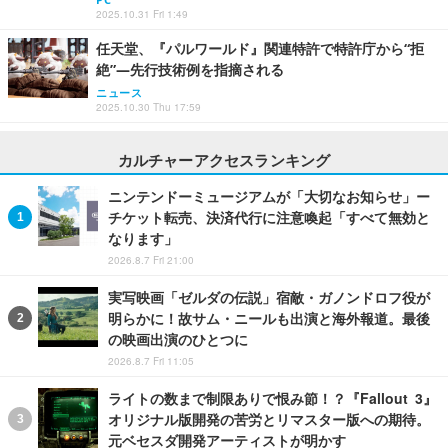
2025.10.31 Fri 1:49
任天堂、『パルワールド』関連特許で特許庁から“拒
絶”―先行技術例を指摘される
ニュース
2025.10.30 Thu 17:59
カルチャーアクセスランキング
ニンテンドーミュージアムが「大切なお知らせ」ー
チケット転売、決済代行に注意喚起「すべて無効と
なります」
2026.8.7 Fri 21:00
実写映画「ゼルダの伝説」宿敵・ガノンドロフ役が
明らかに！故サム・ニールも出演と海外報道。最後
の映画出演のひとつに
2026.8.7 Fri 11:05
ライトの数まで制限ありで恨み節！？『Fallout 3』
オリジナル版開発の苦労とリマスター版への期待。
元ベセスダ開発アーティストが明かす