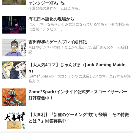
ァンタジーXIV』他
今週発売の新作ゲームはこちら。
有志日本語化の現場から
PCゲーマーなら何かとお世話になっているであろう有志翻訳者
に連続インタビュー。
吉田輝和のゲームプレイ絵日記
もはやゲムスパの顔！どこかで見かけた吉田さんのゲーム絵日
記
【大人気4コマ】じゃんげま（Junk Gaming Maide
n）
Game*Sparkの一大コンテンツに成長した4コマ。単行本も好評
発売中！
Game*Spark/インサイド公式ディスコードサーバー
好評稼働中！
【大喜利】『新種のゲーミング“蚊”が登場！ その特徴
とは？』回答募集中！