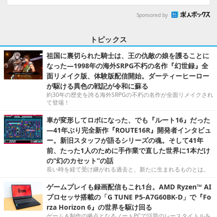
Sponsored by
トピックス
祖国に裏切られた騎士は、王の仇敵の娘を護ることに
なった―1998年の海外SRPG不朽の名作『幻世録』全
面リメイク版、体験版配信開始。ダーティーヒーロー
が駆ける異色の戦記が令和に蘇る
約30年の歴史を誇る海外SRPGの不朽の名作が全面リメイクされ
て登場！
車が変形してロボになった、でも『ルート16』だった
―41年ぶり完全新作『ROUTE16R』開発者インタビュ
ー。新旧スタッフが語るシリーズの魂。そして41年
前、たった1人のために手作業で直した世界に1本だけ
の“幻のカセット”の話
長い時を経て受け継がれる過去と、新たに生まれるものとは。
ゲームプレイも録画配信もこれ1台。AMD Ryzen™ AI
プロセッサ搭載の「G TUNE P5-A7G60BK-D」で『Fo
rza Horizon 6』の世界を駆け回る
ゲーム＆制作の拠点となるノートPCで話題のレースタイトルを