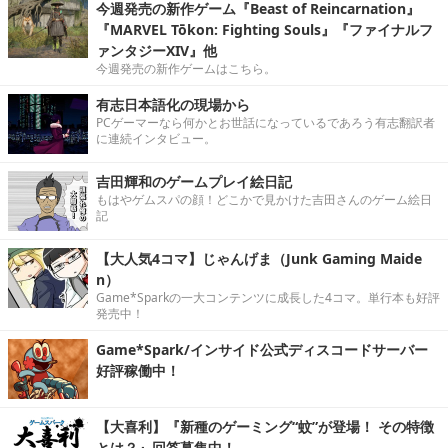
今週発売の新作ゲーム『Beast of Reincarnation』
『MARVEL Tōkon: Fighting Souls』『ファイナルフ
ァンタジーXIV』他
今週発売の新作ゲームはこちら。
有志日本語化の現場から
PCゲーマーなら何かとお世話になっているであろう有志翻訳者
に連続インタビュー。
吉田輝和のゲームプレイ絵日記
もはやゲムスパの顔！どこかで見かけた吉田さんのゲーム絵日
記
【大人気4コマ】じゃんげま（Junk Gaming Maide
n）
Game*Sparkの一大コンテンツに成長した4コマ。単行本も好評
発売中！
Game*Spark/インサイド公式ディスコードサーバー
好評稼働中！
【大喜利】『新種のゲーミング“蚊”が登場！ その特徴
とは？』回答募集中！