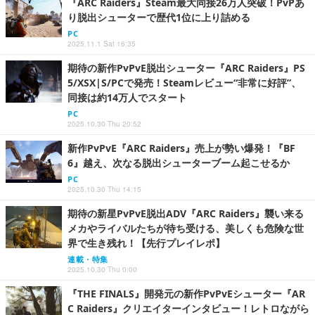
『ARC Raiders』Steam最大同接26万人突破！PvPあ
り脱出シューターで歴代1位に上り詰める
PC
2025.11.1 Sat 16:35
期待の新作PvPvE脱出シューター『ARC Raiders』PS
5/XSX|S/PCで発売！Steamレビュー“非常に好評”、
同接は約14万人でスタート
PC
2025.10.30 Thu 20:52
新作PvPvE『ARC Raiders』売上が勢い爆発！『BF
6』越え、次なる脱出シューターブーム起こせるか
PC
2025.10.30 Thu 14:15
期待の新星PvPvE脱出ADV『ARC Raiders』襲い来る
メカやライバルたちが待ち受ける、美しくも危険な世
界で生き残れ！【先行プレイレポ】
連載・特集
2025.10.30 Thu 0:00
『THE FINALS』開発元の新作PvPvEシューター『AR
C Raiders』クリエイターインタビュー！レトロながら