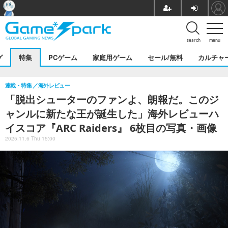
search
menu
グ
特集
PCゲーム
家庭用ゲーム
セール/無料
カルチャ
連載・特集
海外レビュー
「脱出シューターのファンよ、朗報だ。このジ
ャンルに新たな王が誕生した」海外レビューハ
イスコア『ARC Raiders』 6枚目の写真・画像
2025.11.6 Thu 15:00