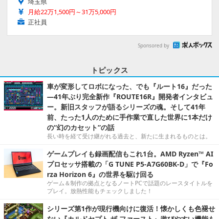
埼玉県
月給22万1,500円～31万5,000円
正社員
Sponsored by
トピックス
車が変形してロボになった、でも『ルート16』だった
―41年ぶり完全新作『ROUTE16R』開発者インタビュ
ー。新旧スタッフが語るシリーズの魂。そして41年
前、たった1人のために手作業で直した世界に1本だけ
の“幻のカセット”の話
長い時を経て受け継がれる過去と、新たに生まれるものとは。
ゲームプレイも録画配信もこれ1台。AMD Ryzen™ AI
プロセッサ搭載の「G TUNE P5-A7G60BK-D」で『Fo
rza Horizon 6』の世界を駆け回る
ゲーム＆制作の拠点となるノートPCで話題のレースタイトルを
プレイ。放熱性能もチェックしました！
シリーズ第1作が現行機向けに復活！懐かしくも色褪せ
ない『カルドセプト ザ ファースト』遊びやすい機能も