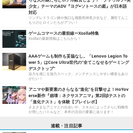
少女」テーマのADV『ヨグ=ソトースの庭』が日本語
対応
ツンデレドラゴン娘や無口な複眼死神美少女など、属性てんこ
もりのヒロインたちがアツい！
ゲームコマースの最前線ーXsolla特集
Xsollaの最新情報はこちらから！
AAAゲームも制作も妥協なし。「Lenovo Legion To
wer 5」はCore Ultra世代の“全てこなせるゲーミング
デスクトップ”
迫力を感じる強力スペック。メンテナンスしやすい構造もあり
がたい！
アニマや新要素のさらなる“進化”を目撃せよ！HoYov
erse新作『崩壊：ネクサスアニマ』第2回βテストの
「進化テスト」を体験【プレイレポ】
さまざまなアニマとの出会いや、スキルによってさらに戦略性
が増したバトルなど、本作の注目の要素に迫ります！
連載・注目記事