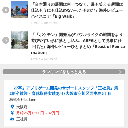
「台本通りの展開は何一つなく、最も笑える瞬間は
仕込もうにも仕込めなかったものだ」海外レビュー
ハイスコア『Big Walk』
2026.8.4 Tue 21:10
「『ポケモン』開発元がソウルライクの戦闘をより
遊びやすい形に落とし込み、ARPGとして見事に仕
上げた」海外レビューひとまとめ『Beast of Reinca
rnation』
2026.8.4 Tue 15:00
ランキングをもっと見る
「27卒」アプリゲーム開発のサポートスタッフ「正社員」第
2新卒歓迎・育休取得実績あり/大阪市淀川区西中島5丁目
株式会社Le Lien
大阪府
月給25万1,500円～32万円
正社員