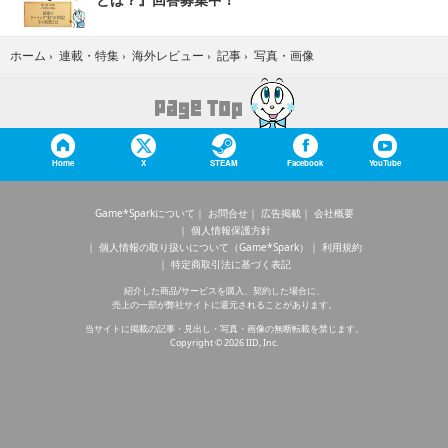
写真・画像
ホーム
›
連載・特集
›
海外レビュー
›
記事
›
Home
X
STEAM
Facebook
YouTube
Game*Sparkについて
お問合せ
広告掲載
会社概要
個人情報保護方針
個人情報の取り扱いについて（Game*Spark）
利用規約
特定商取引法に基づく表記
紹介した商品/サービスを購入、契約した場合に、
売上の一部が弊社サイトに還元されることがあります。
当サイトに掲載の記事・見出し・写真・画像の無断転載を禁じます。
Copyright © 2026 IID, Inc.