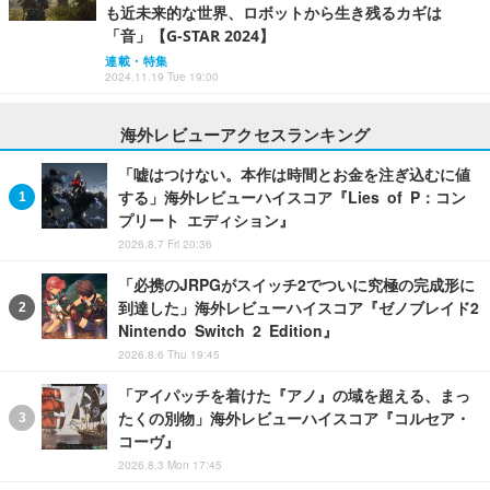
も近未来的な世界、ロボットから生き残るカギは
「音」【G-STAR 2024】
連載・特集
2024.11.19 Tue 19:00
海外レビューアクセスランキング
「嘘はつけない。本作は時間とお金を注ぎ込むに値
する」海外レビューハイスコア『Lies of P：コン
プリート エディション』
2026.8.7 Fri 20:36
「必携のJRPGがスイッチ2でついに究極の完成形に
到達した」海外レビューハイスコア『ゼノブレイド2
Nintendo Switch 2 Edition』
2026.8.6 Thu 19:45
「アイパッチを着けた『アノ』の域を超える、まっ
たくの別物」海外レビューハイスコア『コルセア・
コーヴ』
2026.8.3 Mon 17:45