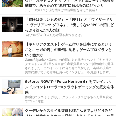
搭載で、あらためて“原典”に触れるのにぴったり
シリーズ第1作が現行機向けの新機能を備えて復活！
「冒険は楽しいものだ」 ─『FF11』と『ウィザードリ
ィ ヴァリアンツ ダフネ』、"優しくないRPG"の沼にど
っぷり沈んだ4人の話
ふたつの沼の住人たちが語る奥深さとは。
【キャリアクエスト】ゲーム作りを仕事にするという
こと。セガの若手の事例に見る，ゲームプログラマと
いう働き方
Game*Sparkと4Gamerの合同による就活イベント「キャリア
クエスト」の第4回が東京都立産業貿易センター浜松町館で開催
されました。このイベントに合わせて取材した、各社の現場で
実際に働いている若手社員へのインタビューをお届けします。
GeForce NOWで『Forza Horizon 6』をプレイ。ハ
ンドルコントローラー×クラウドゲーミングの底力を体
感
体感的にラグはほぼ無し。グラフィックスはもちろん最高設定
でプレイ可能！
クーデレからスタイル抜群お姉さんまでよりどりみど
りな人外娘たちとホテル経営しよう！「クトゥルフ×美