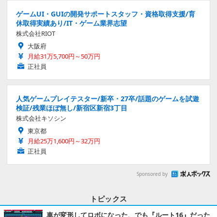
ゲームUI・GUIの開発サポートスタッフ・資格取得支援/育
休取得実績あり/IT・ゲーム業界志望
株式会社RIOT
大阪府
月給31万5,700円～50万円
正社員
人気ゲームプレイテスター/新卒・27卒/話題のゲームを試遊
検証/残業ほぼ無し/新宿区新宿3丁目
株式会社キソシン
東京都
月給25万1,600円～32万円
正社員
Sponsored by
トピックス
車が変形してロボになった、でも『ルート16』だった