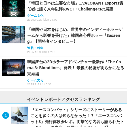
「韓国と日本は主要な市場」…VALORANT Esports責
任者に訊く来年以降のVCT・Challengersの展望
ゲーム文化
2025.10.27 Mon 21:00
「韓国や日本をはじめ、世界中のインディーホラーゲ
ームから影響を受けた」韓国産心理ホラー『Sasaen
g』【開発者インタビュー】
連載・特集
2025.10.9 Thu 17:30
韓国舞台の2Dホラーアドベンチャー最新作『The Co
ma 3: Bloodlines』発表！ 最後の秘密が明らかになる
完結編
ゲーム文化
2025.9.5 Fri 15:30
イベントレポートアクセスランキング
『エースコンバット』シリーズにストーリーがある
ことを多くの人は知らなかった！？『エースコンバ
ット8』先行体験会レポ。衝撃的な内容も語られたト