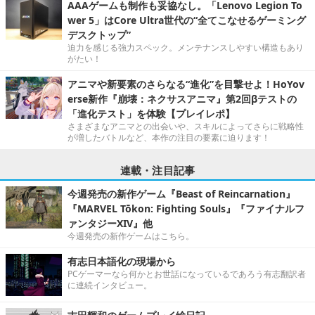
AAAゲームも制作も妥協なし。「Lenovo Legion To
wer 5」はCore Ultra世代の“全てこなせるゲーミング
デスクトップ”
迫力を感じる強力スペック。メンテナンスしやすい構造もあり
がたい！
アニマや新要素のさらなる“進化”を目撃せよ！HoYov
erse新作『崩壊：ネクサスアニマ』第2回βテストの
「進化テスト」を体験【プレイレポ】
さまざまなアニマとの出会いや、スキルによってさらに戦略性
が増したバトルなど、本作の注目の要素に迫ります！
連載・注目記事
今週発売の新作ゲーム『Beast of Reincarnation』
『MARVEL Tōkon: Fighting Souls』『ファイナルフ
ァンタジーXIV』他
今週発売の新作ゲームはこちら。
有志日本語化の現場から
PCゲーマーなら何かとお世話になっているであろう有志翻訳者
に連続インタビュー。