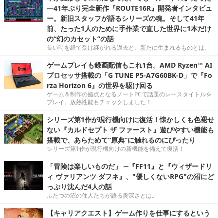
―41年ぶり完全新作『ROUTE16R』開発者インタビュ
ー。新旧スタッフが語るシリーズの魂。そして41年
前、たった1人のために手作業で直した世界に1本だけ
の“幻のカセット”の話
長い時を経て受け継がれる過去と、新たに生まれるものとは。
ゲームプレイも録画配信もこれ1台。AMD Ryzen™ AI
プロセッサ搭載の「G TUNE P5-A7G60BK-D」で『Fo
rza Horizon 6』の世界を駆け回る
ゲーム＆制作の拠点となるノートPCで話題のレースタイトルを
プレイ。放熱性能もチェックしました！
シリーズ第1作が現行機向けに復活！懐かしくも色褪せ
ない『カルドセプト ザ ファースト』遊びやすい機能も
搭載で、あらためて“原典”に触れるのにぴったり
シリーズ第1作が現行機向けの新機能を備えて復活！
「冒険は楽しいものだ」 ─『FF11』と『ウィザードリ
ィ ヴァリアンツ ダフネ』、"優しくないRPG"の沼にど
っぷり沈んだ4人の話
ふたつの沼の住人たちが語る奥深さとは。
【キャリアクエスト】ゲーム作りを仕事にするという