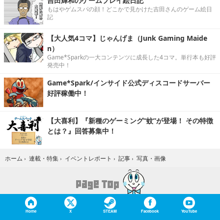
吉田輝和のゲームプレイ絵日記
もはやゲムスパの顔！どこかで見かけた吉田さんのゲーム絵日
記
【大人気4コマ】じゃんげま（Junk Gaming Maide
n）
Game*Sparkの一大コンテンツに成長した4コマ。単行本も好評
発売中！
Game*Spark/インサイド公式ディスコードサーバー
好評稼働中！
【大喜利】『新種のゲーミング“蚊”が登場！ その特徴
とは？』回答募集中！
写真・画像
ホーム
›
連載・特集
›
イベントレポート
›
記事
›
Home
X
STEAM
Facebook
YouTube