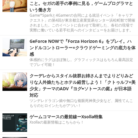
こと。セガの若手の事例に見る，ゲームプログラマと
いう働き方
Game*Sparkと4Gamerの合同による就活イベント「キャリア
クエスト」の第4回が東京都立産業貿易センター浜松町館で開催
されました。このイベントに合わせて取材した、各社の現場で
実際に働いている若手社員へのインタビューをお届けします。
GeForce NOWで『Forza Horizon 6』をプレイ。ハ
ンドルコントローラー×クラウドゲーミングの底力を体
感
体感的にラグはほぼ無し。グラフィックスはもちろん最高設定
でプレイ可能！
クーデレからスタイル抜群お姉さんまでよりどりみど
りな人外娘たちとホテル経営しよう！「クトゥルフ×美
少女」テーマのADV『ヨグ=ソトースの庭』が日本語
対応
ツンデレドラゴン娘や無口な複眼死神美少女など、属性てんこ
もりのヒロインたちがアツい！
ゲームコマースの最前線ーXsolla特集
Xsollaの最新情報はこちらから！