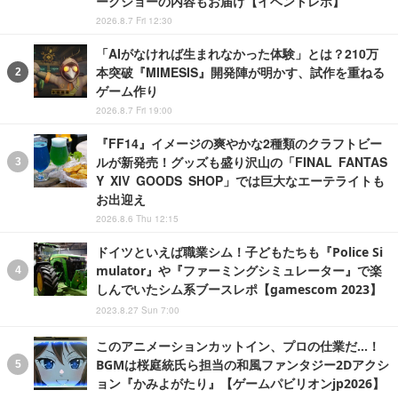
ークショーの内容もお届け【イベントレポ】
2026.8.7 Fri 12:30
「AIがなければ生まれなかった体験」とは？210万
本突破『MIMESIS』開発陣が明かす、試作を重ねる
ゲーム作り
2026.8.7 Fri 19:00
『FF14』イメージの爽やかな2種類のクラフトビー
ルが新発売！グッズも盛り沢山の「FINAL FANTAS
Y XIV GOODS SHOP」では巨大なエーテライトも
お出迎え
2026.8.6 Thu 12:15
ドイツといえば職業シム！子どもたちも『Police Si
mulator』や『ファーミングシミュレーター』で楽
しんでいたシム系ブースレポ【gamescom 2023】
2023.8.27 Sun 7:00
このアニメーションカットイン、プロの仕業だ…！
BGMは桜庭統氏ら担当の和風ファンタジー2Dアクシ
ョン『かみよがたり』【ゲームパビリオンjp2026】