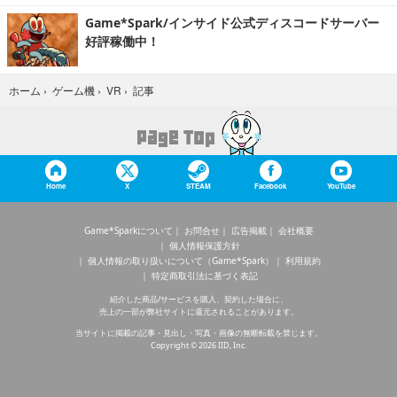
Game*Spark/インサイド公式ディスコードサーバー
好評稼働中！
記事
ホーム
›
ゲーム機
›
VR
›
Home
X
STEAM
Facebook
YouTube
Game*Sparkについて
お問合せ
広告掲載
会社概要
個人情報保護方針
個人情報の取り扱いについて（Game*Spark）
利用規約
特定商取引法に基づく表記
紹介した商品/サービスを購入、契約した場合に、
売上の一部が弊社サイトに還元されることがあります。
当サイトに掲載の記事・見出し・写真・画像の無断転載を禁じます。
Copyright © 2026 IID, Inc.