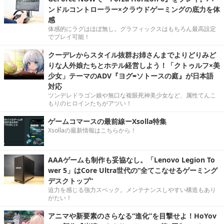
ンドルコントローラー×クラウドゲーミングの底力を体
感
体感的にラグはほぼ無し。グラフィックスはもちろん最高設定
でプレイ可能！
クーデレからスタイル抜群お姉さんまでよりどりみど
りな人外娘たちとホテル経営しよう！「クトゥルフ×美
少女」テーマのADV『ヨグ=ソトースの庭』が日本語
対応
ツンデレドラゴン娘や無口な複眼死神美少女など、属性てんこ
もりのヒロインたちがアツい！
ゲームコマースの最前線ーXsolla特集
Xsollaの最新情報はこちらから！
AAAゲームも制作も妥協なし。「Lenovo Legion To
wer 5」はCore Ultra世代の“全てこなせるゲーミング
デスクトップ”
迫力を感じる強力スペック。メンテナンスしやすい構造もあり
がたい！
アニマや新要素のさらなる“進化”を目撃せよ！HoYov