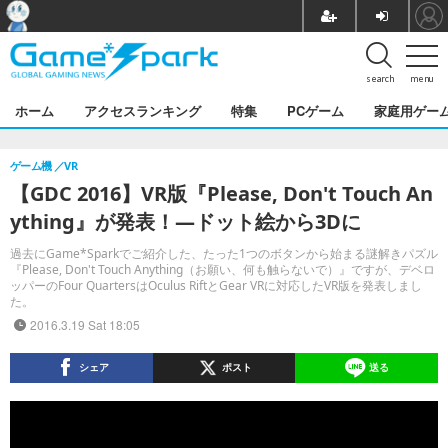
search
menu
ホーム
アクセスランキング
特集
PCゲーム
家庭用ゲー
ゲーム機
VR
【GDC 2016】VR版『Please, Don't Touch An
ything』が発表！―ドット絵から3Dに
過去にGame*Sparkでご紹介した、たった1つのボタンから始まる謎解きパズル
『Please, Don't Touch Anything（お願い、何も触らないで）』ですが、デベロ
ッパーのFour QuartersはOculus RiftとGear VRに対応したVR版を発表しまし
た。
2016.3.19 Sat 18:05
シェア
ポスト
送る