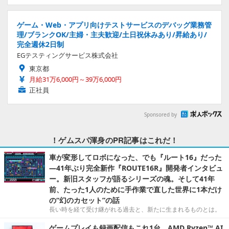
ゲーム・Web・アプリ向けテストサービスのデバッグ業務管
理/ブランクOK/主婦・主夫歓迎/土日祝休みあり/昇給あり/
完全週休2日制
EGテスティングサービス株式会社
東京都
月給31万6,000円～39万6,000円
正社員
Sponsored by
！ゲムスパ渾身のPR記事はこれだ！
車が変形してロボになった、でも『ルート16』だった
―41年ぶり完全新作『ROUTE16R』開発者インタビュ
ー。新旧スタッフが語るシリーズの魂。そして41年
前、たった1人のために手作業で直した世界に1本だけ
の“幻のカセット”の話
長い時を経て受け継がれる過去と、新たに生まれるものとは。
ゲームプレイも録画配信もこれ1台。AMD Ryzen™ AI