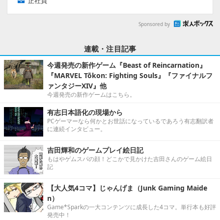
正社員
Sponsored by
連載・注目記事
今週発売の新作ゲーム『Beast of Reincarnation』
『MARVEL Tōkon: Fighting Souls』『ファイナルフ
ァンタジーXIV』他
今週発売の新作ゲームはこちら。
有志日本語化の現場から
PCゲーマーなら何かとお世話になっているであろう有志翻訳者
に連続インタビュー。
吉田輝和のゲームプレイ絵日記
もはやゲムスパの顔！どこかで見かけた吉田さんのゲーム絵日
記
【大人気4コマ】じゃんげま（Junk Gaming Maide
n）
Game*Sparkの一大コンテンツに成長した4コマ。単行本も好評
発売中！