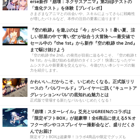
erse新作『崩壊：ネクサスアニマ』第2回βテストの
「進化テスト」を体験【プレイレポ】
さまざまなアニマとの出会いや、スキルによってさらに戦略性
が増したバトルなど、本作の注目の要素に迫ります！
『空の軌跡』を遊ぶのは「今」がベスト！暑い夏、涼
しい部屋の中で“青い空”が似合う大冒険へ―最安値で
セール中の『the 1st』から新作『空の軌跡 the 2nd』
まで駆け抜けよう
『空の軌跡 the 2nd』の発売が目前に迫る今こそ、『空の軌跡 t
he 1st』から遊び始める絶好のタイミング！ 快適になったゲー
ムシステムや新要素を交えながら、今遊びたい本シリーズの魅
力を紹介します。
かわいい…だからこそ、いじめたくなる。正式版リリ
ースの『パルワールド』プレイヤーに訊く“キュートア
グレッション×パル”の底知れぬ魅力とは
正式版で登場する新たなパルもいじめたくなる！
『崩壊：スターレイル』爻光とUGREENのコラボは
「限定ギフトBOX」が超豪華！全6商品に使える5％オ
フクーポンやコスプレイヤー撮影会など、盛りだくさ
んでお届け
限定ギフトBOXは超豪華！コラボ4商品や限定でグッズも