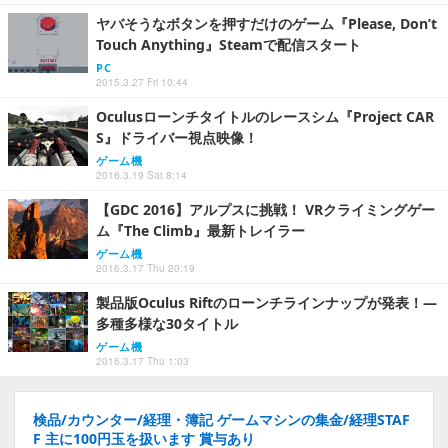
ヤバそうなボタンを押すだけのゲーム『Please, Don’t
Touch Anything』Steamで配信スタート
PC
2015.3.27 Fri 10:44
Oculusローンチタイトルのレースシム『Project CAR
S』ドライバー視点映像！
ゲーム機
2016.3.19 Sat 8:14
【GDC 2016】アルプスに挑戦！ VRクライミングゲー
ム『The Climb』最新トレイラー
ゲーム機
2016.3.17 Thu 20:19
製品版Oculus Riftのローンチラインナップが発表！―
多種多様な30タイトル
ゲーム機
2016.3.17 Thu 1:03
検品/カウンター/経理・簿記 ゲームマシンの集金/経理STAF
F 主に100円玉を扱います 賞与あり