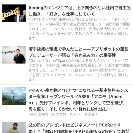
Aimingのエンジニアは、上下関係のない社内で自主的
に働き、「好き」を仕事にしていく
4GamerとGame*Sparkの合同による就活イベント「キャリア
クエスト」の第4回が東京都立産業貿易センター浜松町館で開催
されました。このイベントに合わせ、自身の就活時のエピソー
ドを若手クリエイターに聞いてみたので、その模様をお届けし
ます。
若手抜擢の環境で学んだこと――アプリボットの運営
プロデューサーが語る「巻き込み力」の重要性
4GamerとGame*Sparkの合同による就活イベント「キャリア
クエスト」の第4回が東京都立産業貿易センター浜松町館で開催
されました。このイベントに合わせ、自身の就活時のエピソー
ドを若手クリエイターに聞いてみたので、その模様をお届けし
ます。
かわいい生き物と"ひとつ"になれる―基本無料モンス
ター収集オープンワールドARPG『アニモ（Aniim
o）』先行プレイレポ。相棒とリンクして空を飛び、
海を渡り、そしてかわいい群れに紛れ込む
7月に国内向け初のクローズドベータ開催！
父の日のプレゼントはビジネスノートPCがおすす
め！？「MSI Prestige-14-AI+D3MG-2619JP」でお父