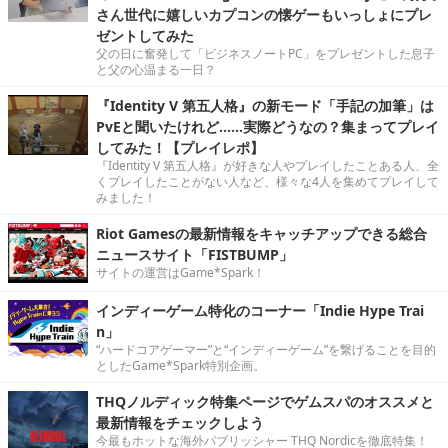
さん世代に嬉しいカプコンの懐ゲーもいっしょにプレ
ゼントしてみた
父の日に奮発して「ビジネスノートPC」をプレゼントした息子
と父の心温まる一日？
『Identity V 第五人格』の新モード「手記の加筆」は
PvEと聞いたけれど……実際どうなの？集まってプレイ
してみた！【プレイレポ】
『Identity V 第五人格』が好きな人やプレイしたことある人、全
くプレイしたことがない人など、様々な4人を集めてプレイして
みました！
Riot Gamesの最新情報をキャッチアップできる総合
ニュースサイト「FISTBUMP」
サイトの運営はGame*Spark！
インディーゲーム特化のコーナー「Indie Hype Trai
n」
“ハードコアゲーマー”と“インディーゲーム”を繋げることを目的
としたGame*Spark特別企画。
THQノルディック特集ページでゲムスパのオススメと
最新情報をチェックしよう
今最もホットな海外パブリッシャー THQ Nordicを徹底特集！