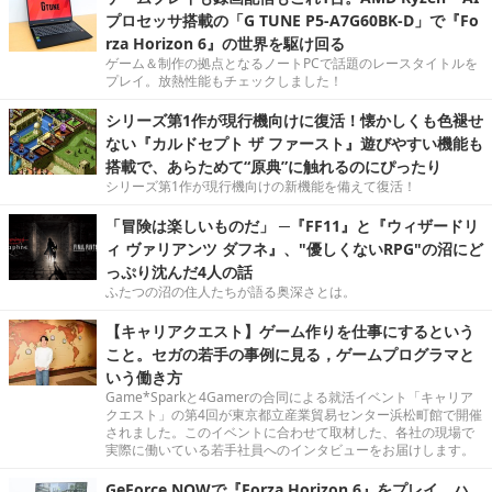
プロセッサ搭載の「G TUNE P5-A7G60BK-D」で『Fo
rza Horizon 6』の世界を駆け回る
ゲーム＆制作の拠点となるノートPCで話題のレースタイトルを
プレイ。放熱性能もチェックしました！
シリーズ第1作が現行機向けに復活！懐かしくも色褪せ
ない『カルドセプト ザ ファースト』遊びやすい機能も
搭載で、あらためて“原典”に触れるのにぴったり
シリーズ第1作が現行機向けの新機能を備えて復活！
「冒険は楽しいものだ」 ─『FF11』と『ウィザードリ
ィ ヴァリアンツ ダフネ』、"優しくないRPG"の沼にど
っぷり沈んだ4人の話
ふたつの沼の住人たちが語る奥深さとは。
【キャリアクエスト】ゲーム作りを仕事にするという
こと。セガの若手の事例に見る，ゲームプログラマと
いう働き方
Game*Sparkと4Gamerの合同による就活イベント「キャリア
クエスト」の第4回が東京都立産業貿易センター浜松町館で開催
されました。このイベントに合わせて取材した、各社の現場で
実際に働いている若手社員へのインタビューをお届けします。
GeForce NOWで『Forza Horizon 6』をプレイ。ハ