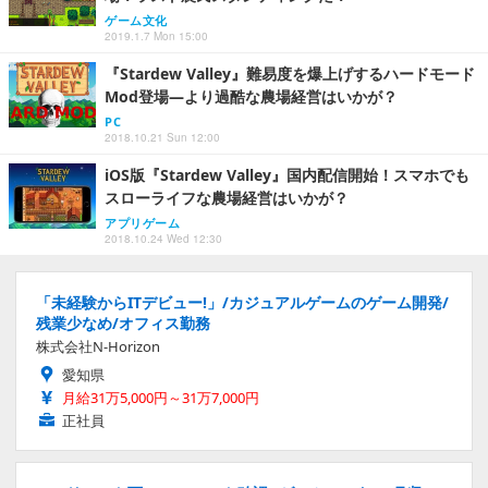
ゲーム文化
2019.1.7 Mon 15:00
『Stardew Valley』難易度を爆上げするハードモード
Mod登場―より過酷な農場経営はいかが？
PC
2018.10.21 Sun 12:00
iOS版『Stardew Valley』国内配信開始！スマホでも
スローライフな農場経営はいかが？
アプリゲーム
2018.10.24 Wed 12:30
「未経験からITデビュー!」/カジュアルゲームのゲーム開発/
残業少なめ/オフィス勤務
株式会社N-Horizon
愛知県
月給31万5,000円～31万7,000円
正社員