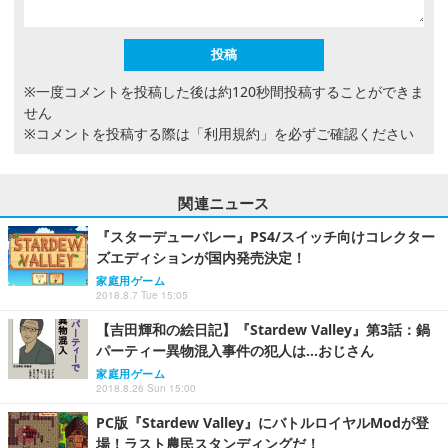
※一度コメントを投稿した後は約120秒間投稿することができま
せん
※コメントを投稿する際は
「利用規約」
を必ずご確認ください
関連ニュース
『スターデューバレー』PS4/スイッチ向けコレクター
ズエディションが国内発売決定！
家庭用ゲーム
2018.8.7 Tue 15:05
【吉田輝和の絵日記】『Stardew Valley』第3話：鍋
パーティー異物混入事件の犯人は…おじさん
家庭用ゲーム
2018.8.26 Sun 15:00
PC版『Stardew Valley』にバトルロイヤルModが登
場！ラスト農民スタンディングだ！