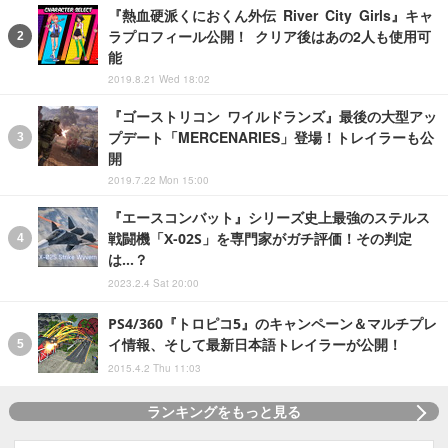
『熱血硬派くにおくん外伝 River City Girls』キャ
ラプロフィール公開！ クリア後はあの2人も使用可
能
2019.8.21 Wed 18:02
『ゴーストリコン ワイルドランズ』最後の大型アッ
プデート「MERCENARIES」登場！トレイラーも公
開
2019.7.22 Mon 15:00
『エースコンバット』シリーズ史上最強のステルス
戦闘機「X-02S」を専門家がガチ評価！その判定
は…？
2023.2.4 Sat 20:00
PS4/360『トロピコ5』のキャンペーン＆マルチプレ
イ情報、そして最新日本語トレイラーが公開！
2015.4.2 Thu 11:03
ランキングをもっと見る