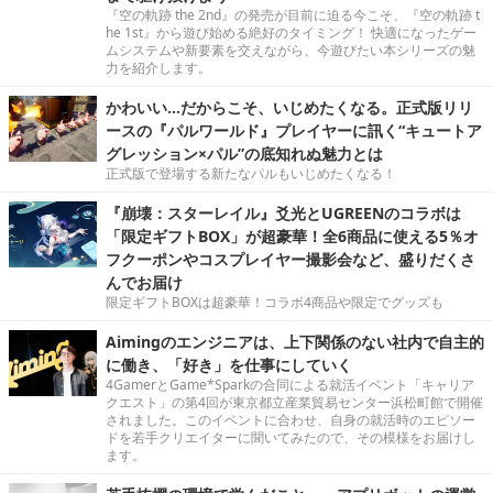
『空の軌跡 the 2nd』の発売が目前に迫る今こそ、『空の軌跡 t
he 1st』から遊び始める絶好のタイミング！ 快適になったゲー
ムシステムや新要素を交えながら、今遊びたい本シリーズの魅
力を紹介します。
かわいい…だからこそ、いじめたくなる。正式版リリ
ースの『パルワールド』プレイヤーに訊く“キュートア
グレッション×パル”の底知れぬ魅力とは
正式版で登場する新たなパルもいじめたくなる！
『崩壊：スターレイル』爻光とUGREENのコラボは
「限定ギフトBOX」が超豪華！全6商品に使える5％オ
フクーポンやコスプレイヤー撮影会など、盛りだくさ
んでお届け
限定ギフトBOXは超豪華！コラボ4商品や限定でグッズも
Aimingのエンジニアは、上下関係のない社内で自主的
に働き、「好き」を仕事にしていく
4GamerとGame*Sparkの合同による就活イベント「キャリア
クエスト」の第4回が東京都立産業貿易センター浜松町館で開催
されました。このイベントに合わせ、自身の就活時のエピソー
ドを若手クリエイターに聞いてみたので、その模様をお届けし
ます。