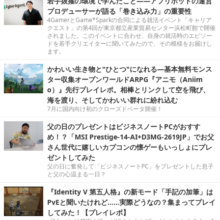
若手抜擢の環境で学んだこと――アプリボットの運営
プロデューサーが語る「巻き込み力」の重要性
4GamerとGame*Sparkの合同による就活イベント「キャリア
クエスト」の第4回が東京都立産業貿易センター浜松町館で開催
されました。このイベントに合わせ、自身の就活時のエピソー
ドを若手クリエイターに聞いてみたので、その模様をお届けし
ます。
かわいい生き物と"ひとつ"になれる―基本無料モンス
ター収集オープンワールドARPG『アニモ（Aniim
o）』先行プレイレポ。相棒とリンクして空を飛び、
海を渡り、そしてかわいい群れに紛れ込む
7月に国内向け初のクローズドベータ開催！
父の日のプレゼントはビジネスノートPCがおすす
め！？「MSI Prestige-14-AI+D3MG-2619JP」でお父
さん世代に嬉しいカプコンの懐ゲーもいっしょにプレ
ゼントしてみた
父の日に奮発して「ビジネスノートPC」をプレゼントした息子
と父の心温まる一日？
『Identity V 第五人格』の新モード「手記の加筆」は
PvEと聞いたけれど……実際どうなの？集まってプレイ
してみた！【プレイレポ】