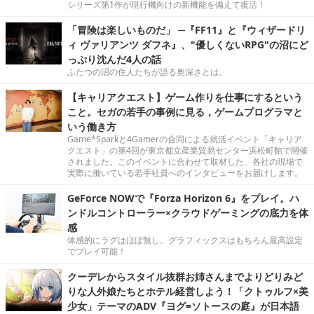
シリーズ第1作が現行機向けの新機能を備えて復活！
「冒険は楽しいものだ」 ─『FF11』と『ウィザードリ
ィ ヴァリアンツ ダフネ』、"優しくないRPG"の沼にど
っぷり沈んだ4人の話
ふたつの沼の住人たちが語る奥深さとは。
【キャリアクエスト】ゲーム作りを仕事にするという
こと。セガの若手の事例に見る，ゲームプログラマと
いう働き方
Game*Sparkと4Gamerの合同による就活イベント「キャリア
クエスト」の第4回が東京都立産業貿易センター浜松町館で開催
されました。このイベントに合わせて取材した、各社の現場で
実際に働いている若手社員へのインタビューをお届けします。
GeForce NOWで『Forza Horizon 6』をプレイ。ハ
ンドルコントローラー×クラウドゲーミングの底力を体
感
体感的にラグはほぼ無し。グラフィックスはもちろん最高設定
でプレイ可能！
クーデレからスタイル抜群お姉さんまでよりどりみど
りな人外娘たちとホテル経営しよう！「クトゥルフ×美
少女」テーマのADV『ヨグ=ソトースの庭』が日本語