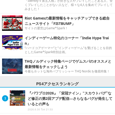
『Identity V 第五人格』が好きな人やプレイしたことある人、全
くプレイしたことがない人など、様々な4人を集めてプレイして
みました！
Riot Gamesの最新情報をキャッチアップできる総合
ニュースサイト「FISTBUMP」
サイトの運営はGame*Spark！
インディーゲーム特化のコーナー「Indie Hype Trai
n」
“ハードコアゲーマー”と“インディーゲーム”を繋げることを目的
としたGame*Spark特別企画。
THQノルディック特集ページでゲムスパのオススメと
最新情報をチェックしよう
今最もホットな海外パブリッシャー THQ Nordicを徹底特集！
PS4アクセスランキング
『パワプロ2026』「栄冠ナイン」“スカウトバグ”な
ど修正の第2回アプデ配信―さらなるバグが発生して
いるとの声も
2026.6.30 Tue 21:53