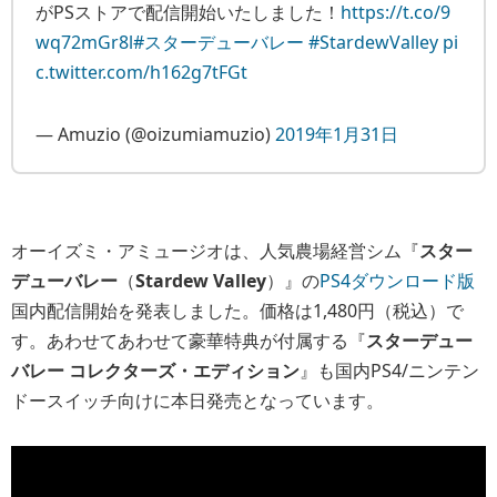
がPSストアで配信開始いたしました！
https://t.co/9
wq72mGr8l
#スターデューバレー
#StardewValley
pi
c.twitter.com/h162g7tFGt
— Amuzio (@oizumiamuzio)
2019年1月31日
オーイズミ・アミュージオは、人気農場経営シム『
スター
デューバレー
（
Stardew Valley
）』の
PS4ダウンロード版
国内配信開始を発表しました。価格は1,480円（税込）で
す。あわせてあわせて豪華特典が付属する『
スターデュー
バレー コレクターズ・エディション
』も国内PS4/ニンテン
ドースイッチ向けに本日発売となっています。