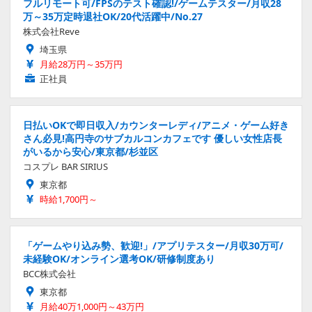
フルリモート可/FPSのテスト確認!/ゲームテスター/月収28
万～35万定時退社OK/20代活躍中/No.27
株式会社Reve
埼玉県
月給28万円～35万円
正社員
日払いOKで即日収入/カウンターレディ/アニメ・ゲーム好き
さん必見!高円寺のサブカルコンカフェです 優しい女性店長
がいるから安心/東京都/杉並区
コスプレ BAR SIRIUS
東京都
時給1,700円～
「ゲームやり込み勢、歓迎!」/アプリテスター/月収30万可/
未経験OK/オンライン選考OK/研修制度あり
BCC株式会社
東京都
月給40万1,000円～43万円