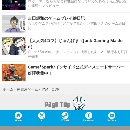
PCゲーマーなら何かとお世話になっているであろう有志翻訳者
に連続インタビュー。
吉田輝和のゲームプレイ絵日記
もはやゲムスパの顔！どこかで見かけた吉田さんのゲーム絵日
記
【大人気4コマ】じゃんげま（Junk Gaming Maide
n）
Game*Sparkの一大コンテンツに成長した4コマ。単行本も好評
発売中！
Game*Spark/インサイド公式ディスコードサーバー
好評稼働中！
記事
ホーム
›
家庭用ゲーム
›
PS4
›
Home
X
STEAM
Facebook
YouTube