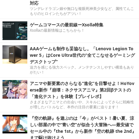
対応
ツンデレドラゴン娘や無口な複眼死神美少女など、属性てんこ
もりのヒロインたちがアツい！
ゲームコマースの最前線ーXsolla特集
Xsollaの最新情報はこちらから！
AAAゲームも制作も妥協なし。「Lenovo Legion To
wer 5」はCore Ultra世代の“全てこなせるゲーミング
デスクトップ”
迫力を感じる強力スペック。メンテナンスしやすい構造もあり
がたい！
アニマや新要素のさらなる“進化”を目撃せよ！HoYov
erse新作『崩壊：ネクサスアニマ』第2回βテストの
「進化テスト」を体験【プレイレポ】
さまざまなアニマとの出会いや、スキルによってさらに戦略性
が増したバトルなど、本作の注目の要素に迫ります！
『空の軌跡』を遊ぶのは「今」がベスト！暑い夏、涼
しい部屋の中で“青い空”が似合う大冒険へ―最安値で
セール中の『the 1st』から新作『空の軌跡 the 2nd』
まで駆け抜けよう