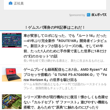
正社員
Sponsored by
！ゲムスパ渾身のPR記事はこれだ！
車が変形してロボになった、でも『ルート16』だった
―41年ぶり完全新作『ROUTE16R』開発者インタビュ
ー。新旧スタッフが語るシリーズの魂。そして41年
前、たった1人のために手作業で直した世界に1本だけ
の“幻のカセット”の話
長い時を経て受け継がれる過去と、新たに生まれるものとは。
ゲームプレイも録画配信もこれ1台。AMD Ryzen™ AI
プロセッサ搭載の「G TUNE P5-A7G60BK-D」で『Fo
rza Horizon 6』の世界を駆け回る
ゲーム＆制作の拠点となるノートPCで話題のレースタイトルを
プレイ。放熱性能もチェックしました！
シリーズ第1作が現行機向けに復活！懐かしくも色褪せ
ない『カルドセプト ザ ファースト』遊びやすい機能も
搭載で、あらためて“原典”に触れるのにぴったり