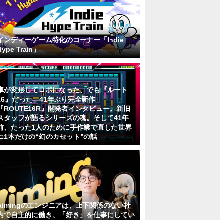
インディーゲーム特化のコーナー「Indie
Hype Train」
車が変形してロボになった、でも『ルート
16』だった―41年ぶり完全新作
『ROUTE16R』開発者インタビュー。新旧
スタッフが語るシリーズの魂。そして41年
前、たった1人のために手作業で直した世界
に1本だけの“幻のカセット”の話
Aimingのエンジニアは、上下関係のない社
内で自主的に働き、「好き」を仕事にしてい