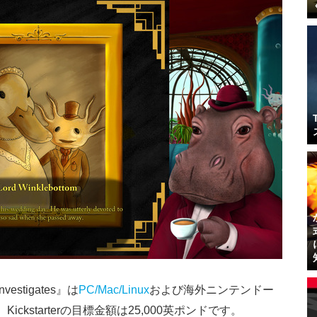
vestigates』は
PC/Mac/Linux
および海外ニンテンドー
ckstarterの目標金額は25,000英ポンドです。