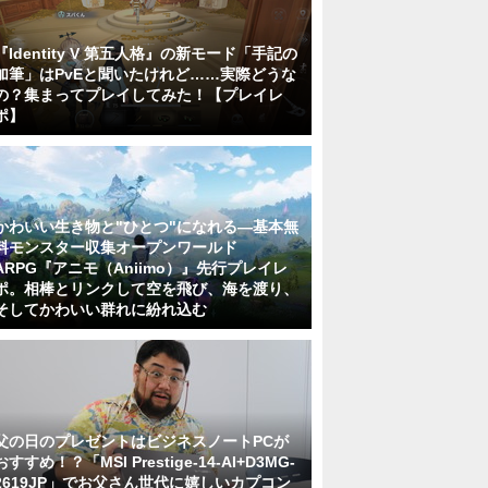
『Identity V 第五人格』の新モード「手記の
加筆」はPvEと聞いたけれど……実際どうな
の？集まってプレイしてみた！【プレイレ
ポ】
かわいい生き物と"ひとつ"になれる―基本無
料モンスター収集オープンワールド
ARPG『アニモ（Aniimo）』先行プレイレ
ポ。相棒とリンクして空を飛び、海を渡り、
そしてかわいい群れに紛れ込む
父の日のプレゼントはビジネスノートPCが
おすすめ！？「MSI Prestige-14-AI+D3MG-
2619JP」でお父さん世代に嬉しいカプコン