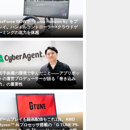
GeForce NOWで『Forza Horizon 6』をプ
レイ。ハンドルコントローラー×クラウドゲ
ーミングの底力を体感
若手抜擢の環境で学んだこと――アプリボッ
トの運営プロデューサーが語る「巻き込み
力」の重要性
ゲームプレイも録画配信もこれ1台。AMD
Ryzen™ AIプロセッサ搭載の「G TUNE P5-