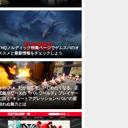
く
THQノルディック特集ページでゲムスパのオ
ススメと最新情報をチェックしよう
かわいい…だからこそ、いじめたくなる。正
式版リリースの『パルワールド』プレイヤー
に訊く“キュートアグレッション×パル”の底
知れぬ魅力とは