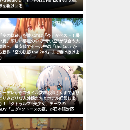
A7G60BK-D」で『Forza Horizon 6』の世
界を駆け回る
『空の軌跡』を遊ぶのは「今」がベスト！暑
い夏、涼しい部屋の中で“青い空”が似合う大
冒険へ―最安値でセール中の『the 1st』か
ら新作『空の軌跡 the 2nd』まで駆け抜けよ
う
クーデレからスタイル抜群お姉さんまでより
どりみどりな人外娘たちとホテル経営しよ
う！「クトゥルフ×美少女」テーマの
ADV『ヨグ=ソトースの庭』が日本語対応