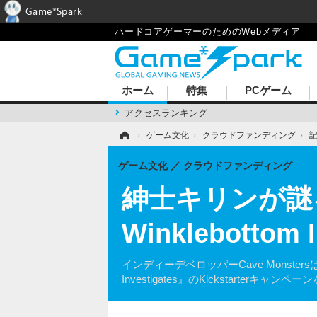
Game*Spark
ハードコアゲーマーのためのWebメディア
ホーム
特集
PCゲーム
アクセスランキング
ホーム
›
ゲーム文化
›
クラウドファンディング
›
ゲーム文化
クラウドファンディング
紳士キリンが謎
Winklebottom 
インディーデベロッパーCave Monste
Investigates』のKickstarterキャ