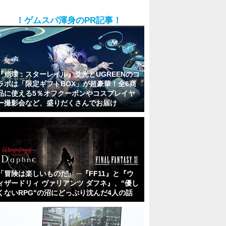
！ゲムスパ渾身のPR記事！
『崩壊：スターレイル』爻光とUGREENのコ
ラボは「限定ギフトBOX」が超豪華！全6商
品に使える5％オフクーポンやコスプレイヤ
ー撮影会など、盛りだくさんでお届け
「冒険は楽しいものだ」 ─『FF11』と『ウ
ィザードリィ ヴァリアンツ ダフネ』、"優し
くないRPG"の沼にどっぷり沈んだ4人の話