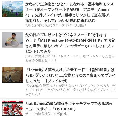
かわいい生き物と"ひとつ"になれる―基本無料モンス
ター収集オープンワールドARPG『アニモ（Aniim
o）』先行プレイレポ。相棒とリンクして空を飛び、
海を渡り、そしてかわいい群れに紛れ込む
7月に国内向け初のクローズドベータ開催！
父の日のプレゼントはビジネスノートPCがおすす
め！？「MSI Prestige-14-AI+D3MG-2619JP」でお父
さん世代に嬉しいカプコンの懐ゲーもいっしょにプレ
ゼントしてみた
父の日に奮発して「ビジネスノートPC」をプレゼントした息子
と父の心温まる一日？
『Identity V 第五人格』の新モード「手記の加筆」は
PvEと聞いたけれど……実際どうなの？集まってプレイ
してみた！【プレイレポ】
『Identity V 第五人格』が好きな人やプレイしたことある人、全
くプレイしたことがない人など、様々な4人を集めてプレイして
みました！
Riot Gamesの最新情報をキャッチアップできる総合
ニュースサイト「FISTBUMP」
サイトの運営はGame*Spark！