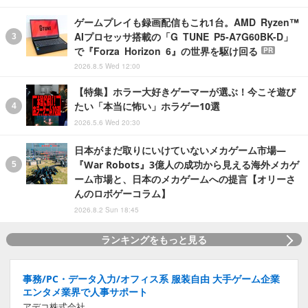
ゲームプレイも録画配信もこれ1台。AMD Ryzen™
AIプロセッサ搭載の「G TUNE P5-A7G60BK-D」
で『Forza Horizon 6』の世界を駆け回る
PR
2026.8.5 Wed 12:00
【特集】ホラー大好きゲーマーが選ぶ！今こそ遊び
たい「本当に怖い」ホラゲー10選
2026.5.6 Wed 20:30
日本がまだ取りにいけていないメカゲーム市場―
『War Robots』3億人の成功から見える海外メカゲ
ーム市場と、日本のメカゲームへの提言【オリーさ
んのロボゲーコラム】
2026.8.2 Sun 18:45
ランキングをもっと見る
事務/PC・データ入力/オフィス系 服装自由 大手ゲーム企業
エンタメ業界で人事サポート
アデコ株式会社