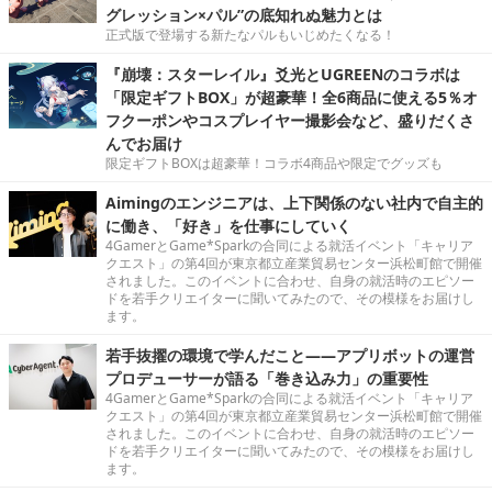
グレッション×パル”の底知れぬ魅力とは
正式版で登場する新たなパルもいじめたくなる！
『崩壊：スターレイル』爻光とUGREENのコラボは
「限定ギフトBOX」が超豪華！全6商品に使える5％オ
フクーポンやコスプレイヤー撮影会など、盛りだくさ
んでお届け
限定ギフトBOXは超豪華！コラボ4商品や限定でグッズも
Aimingのエンジニアは、上下関係のない社内で自主的
に働き、「好き」を仕事にしていく
4GamerとGame*Sparkの合同による就活イベント「キャリア
クエスト」の第4回が東京都立産業貿易センター浜松町館で開催
されました。このイベントに合わせ、自身の就活時のエピソー
ドを若手クリエイターに聞いてみたので、その模様をお届けし
ます。
若手抜擢の環境で学んだこと――アプリボットの運営
プロデューサーが語る「巻き込み力」の重要性
4GamerとGame*Sparkの合同による就活イベント「キャリア
クエスト」の第4回が東京都立産業貿易センター浜松町館で開催
されました。このイベントに合わせ、自身の就活時のエピソー
ドを若手クリエイターに聞いてみたので、その模様をお届けし
ます。