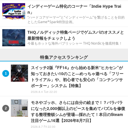
インディーゲーム特化のコーナー「Indie Hype Trai
n」
“ハードコアゲーマー”と“インディーゲーム”を繋げることを目的
としたGame*Spark特別企画。
THQノルディック特集ページでゲムスパのオススメと
最新情報をチェックしよう
今最もホットな海外パブリッシャー THQ Nordicを徹底特集！
特集アクセスランキング
スイッチ2版『FF14』から始める新米“ヒカセン”が
知っておきたい10のこと―めっちゃ遊べる「フリー
トライアル」や、初心者でも安心の「コンテンツサ
ポーター」システム【特集】
2026.8.4 Tue 22:20
モネやゴッホ、さらには自分の絵まで！？バラバラ
になった2,000個以上のピースを集めてパズルを修復
する整理整頓シムが登場―採れたて！本日のSteam
注目ゲーム16選【2026年8月7日】
2026.8.7 Fri 22:00