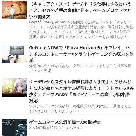
【キャリアクエスト】ゲーム作りを仕事にするという
こと。セガの若手の事例に見る，ゲームプログラマと
いう働き方
Game*Sparkと4Gamerの合同による就活イベント「キャリア
クエスト」の第4回が東京都立産業貿易センター浜松町館で開催
されました。このイベントに合わせて取材した、各社の現場で
実際に働いている若手社員へのインタビューをお届けします。
GeForce NOWで『Forza Horizon 6』をプレイ。ハ
ンドルコントローラー×クラウドゲーミングの底力を体
感
体感的にラグはほぼ無し。グラフィックスはもちろん最高設定
でプレイ可能！
クーデレからスタイル抜群お姉さんまでよりどりみど
りな人外娘たちとホテル経営しよう！「クトゥルフ×美
少女」テーマのADV『ヨグ=ソトースの庭』が日本語
対応
ツンデレドラゴン娘や無口な複眼死神美少女など、属性てんこ
もりのヒロインたちがアツい！
ゲームコマースの最前線ーXsolla特集
Xsollaの最新情報はこちらから！