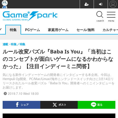
search
menu
グ
特集
PCゲーム
家庭用ゲーム
セール/無料
カルチャ
連載・特集
特集
ルール改変パズル『Baba Is You』「当初はこ
のコンセプトが面白いゲームになるかわからな
かった」【注目インディーミニ問答】
気になる新作インディーゲームの開発者にインタビューする本企画。今回は、
Hempuli Oy開発、PC/Mac/Linux//海外ニンテンドースイッチ向けに3月14日リ
リースされたルール改変パズル『Baba Is You』開発者へのミニインタビューを
お届けします。
2019.7.10 Wed 18:00
シェア
ポスト
送る