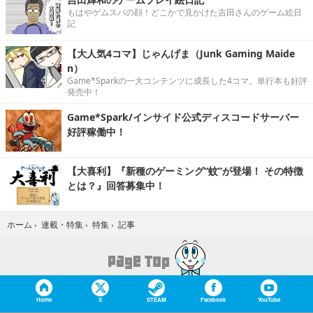
もはやゲムスパの顔！どこかで見かけた吉田さんのゲーム絵日
記
【大人気4コマ】じゃんげま（Junk Gaming Maide
n）
Game*Sparkの一大コンテンツに成長した4コマ。単行本も好評
発売中！
Game*Spark/インサイド公式ディスコードサーバー
好評稼働中！
【大喜利】『新種のゲーミング“蚊”が登場！ その特徴
とは？』回答募集中！
記事
ホーム
›
連載・特集
›
特集
›
Home
X
STEAM
Facebook
YouTube