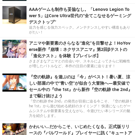
AAAゲームも制作も妥協なし。「Lenovo Legion To
wer 5」はCore Ultra世代の“全てこなせるゲーミング
デスクトップ”
迫力を感じる強力スペック。メンテナンスしやすい構造もあり
がたい！
アニマや新要素のさらなる“進化”を目撃せよ！HoYov
erse新作『崩壊：ネクサスアニマ』第2回βテストの
「進化テスト」を体験【プレイレポ】
さまざまなアニマとの出会いや、スキルによってさらに戦略性
が増したバトルなど、本作の注目の要素に迫ります！
『空の軌跡』を遊ぶのは「今」がベスト！暑い夏、涼
しい部屋の中で“青い空”が似合う大冒険へ―最安値で
セール中の『the 1st』から新作『空の軌跡 the 2nd』
まで駆け抜けよう
『空の軌跡 the 2nd』の発売が目前に迫る今こそ、『空の軌跡 t
he 1st』から遊び始める絶好のタイミング！ 快適になったゲー
ムシステムや新要素を交えながら、今遊びたい本シリーズの魅
力を紹介します。
かわいい…だからこそ、いじめたくなる。正式版リリ
ースの『パルワールド』プレイヤーに訊く“キュートア