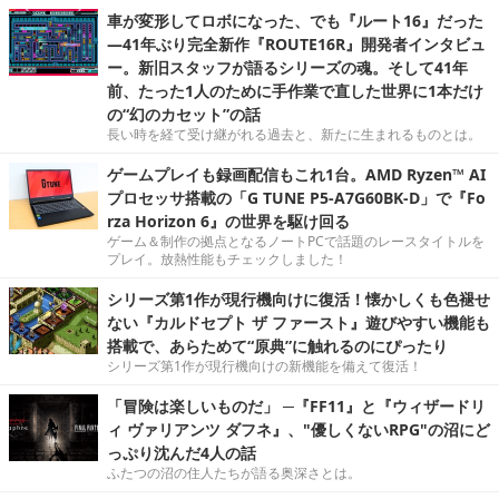
車が変形してロボになった、でも『ルート16』だった
―41年ぶり完全新作『ROUTE16R』開発者インタビュ
ー。新旧スタッフが語るシリーズの魂。そして41年
前、たった1人のために手作業で直した世界に1本だけ
の“幻のカセット”の話
長い時を経て受け継がれる過去と、新たに生まれるものとは。
ゲームプレイも録画配信もこれ1台。AMD Ryzen™ AI
プロセッサ搭載の「G TUNE P5-A7G60BK-D」で『Fo
rza Horizon 6』の世界を駆け回る
ゲーム＆制作の拠点となるノートPCで話題のレースタイトルを
プレイ。放熱性能もチェックしました！
シリーズ第1作が現行機向けに復活！懐かしくも色褪せ
ない『カルドセプト ザ ファースト』遊びやすい機能も
搭載で、あらためて“原典”に触れるのにぴったり
シリーズ第1作が現行機向けの新機能を備えて復活！
「冒険は楽しいものだ」 ─『FF11』と『ウィザードリ
ィ ヴァリアンツ ダフネ』、"優しくないRPG"の沼にど
っぷり沈んだ4人の話
ふたつの沼の住人たちが語る奥深さとは。