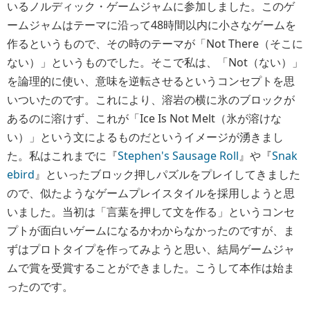
いるノルディック・ゲームジャムに参加しました。このゲ
ームジャムはテーマに沿って48時間以内に小さなゲームを
作るというもので、その時のテーマが「Not There（そこに
ない）」というものでした。そこで私は、「Not（ない）」
を論理的に使い、意味を逆転させるというコンセプトを思
いついたのです。これにより、溶岩の横に氷のブロックが
あるのに溶けず、これが「Ice Is Not Melt（氷が溶けな
い）」という文によるものだというイメージが湧きまし
た。私はこれまでに『
Stephen's Sausage Roll
』や『
Snak
ebird
』といったブロック押しパズルをプレイしてきました
ので、似たようなゲームプレイスタイルを採用しようと思
いました。当初は「言葉を押して文を作る」というコンセ
プトが面白いゲームになるかわからなかったのですが、ま
ずはプロトタイプを作ってみようと思い、結局ゲームジャ
ムで賞を受賞することができました。こうして本作は始ま
ったのです。