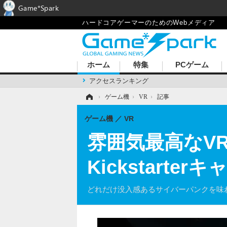
Game*Spark
ハードコアゲーマーのためのWebメディア
ホーム
特集
PCゲーム
アクセスランキング
ホーム
›
ゲーム機
›
VR
›
記事
ゲーム機
VR
雰囲気最高なVR
Kickstart
どれだけ没入感あるサイバーパンクを味