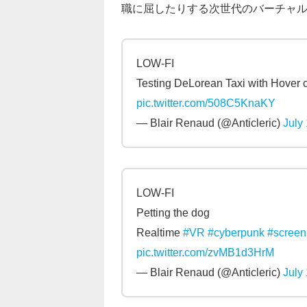
職に屈したりする次世代のバーチャ
LOW-FI
Testing DeLorean Taxi with Hover c
pic.twitter.com/508C5KnaKY
— Blair Renaud (@Anticleric)
July
LOW-FI
Petting the dog
Realtime
#VR
#cyberpunk
#screen
pic.twitter.com/zvMB1d3HrM
— Blair Renaud (@Anticleric)
July