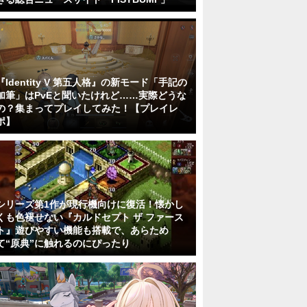
『Identity V 第五人格』の新モード「手記の
加筆」はPvEと聞いたけれど……実際どうな
の？集まってプレイしてみた！【プレイレ
ポ】
シリーズ第1作が現行機向けに復活！懐かし
くも色褪せない『カルドセプト ザ ファース
ト』遊びやすい機能も搭載で、あらため
て“原典”に触れるのにぴったり