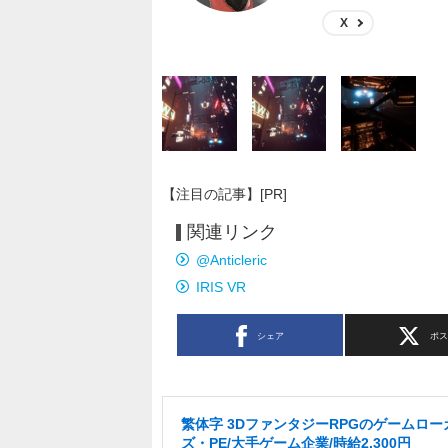
X
【注目の記事】[PR]
関連リンク
@Anticleric
IRIS VR
シェア
ポ
繁体字 3DファンタジーRPGのゲームロー
ズ・PE/大手ゲーム企業/時給2,300円