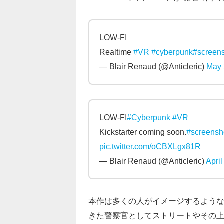
LOW-FI
Realtime
#VR
#cyberpunk
#screen
— Blair Renaud (@Anticleric)
May 
LOW-FI
#Cyberpunk
#VR
Kickstarter coming soon.
#screensh
pic.twitter.com/oCBXLgx81R
— Blair Renaud (@Anticleric)
April
本作は多くの人がイメージするよう
きた警察官としてストリートやその