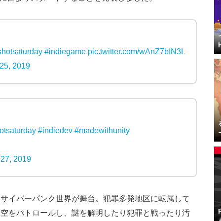
shotsaturday
#indiegame
pic.twitter.com/wAnZ7bIN3L
25, 2019
otsaturday
#indiedev
#madewithunity
 27, 2019
なサイバーパンク世界が舞台。犯罪多発地区に転属して
上空をパトロールし、謎を解明したり犯罪と戦ったり汚