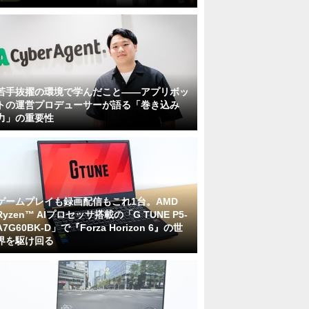
若手抜擢の環境で学んだこと――アプリボッ
トの運営プロデューサーが語る「巻き込み
力」の重要性
ゲームプレイも録画配信もこれ1台。AMD
Ryzen™ AIプロセッサ搭載の「G TUNE P5-
A7G60BK-D」で『Forza Horizon 6』の世
界を駆け回る