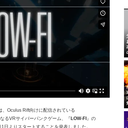
d氏は、Oculus Rift向けに配信されている
なるVRサイバーパンクゲーム、『
LOW-FI
』の
時間9月1日よりスタートすることを発表しました。