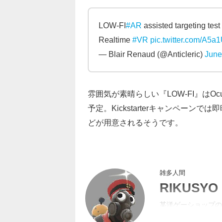
LOW-FI
#AR
assisted targeting test
Realtime
#VR
pic.twitter.com/A5a
— Blair Renaud (@Anticleric)
June
雰囲気が素晴らしい『LOW-FI』はOculu
予定。Kickstarterキャンペー
どが用意されるそうです。
雑多人間
RIKUSYO
某洋ゲーショップの
するようになってた