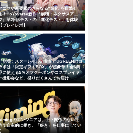
アニマや新要素のさらなる“進化”を目撃せ
よ！HoYoverse新作『崩壊：ネクサスアニ
マ』第2回βテストの「進化テスト」を体験
【プレイレポ】
『崩壊：スターレイル』爻光とUGREENのコ
ラボは「限定ギフトBOX」が超豪華！全6商
品に使える5％オフクーポンやコスプレイヤ
ー撮影会など、盛りだくさんでお届け
Aimingのエンジニアは、上下関係のない社
内で自主的に働き、「好き」を仕事にしてい
く