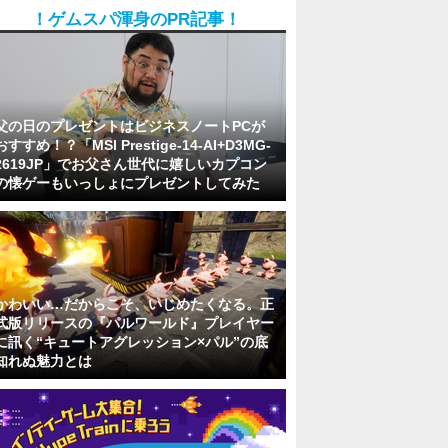
！ゲムスパ渾身のPR記事！
父の日のプレゼントはビジネスノートPCが
おすすめ！？「MSI Prestige-14-AI+D3MG-
2619JP」でお父さん世代に嬉しいカプコン
の懐ゲーもいっしょにプレゼントしてみた
かわいい…だからこそ、いじめたくなる。正
式版リリースの『パルワールド』プレイヤー
に訊く“キュートアグレッション×パル”の底
知れぬ魅力とは