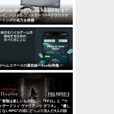
GeForce NOWで『Forza Horizon 6』をプ
レイ。ハンドルコントローラー×クラウドゲ
ーミングの底力を体感
ゲームコマースの最前線ーXsolla特集
「冒険は楽しいものだ」 ─『FF11』と『ウ
ィザードリィ ヴァリアンツ ダフネ』、"優し
くないRPG"の沼にどっぷり沈んだ4人の話