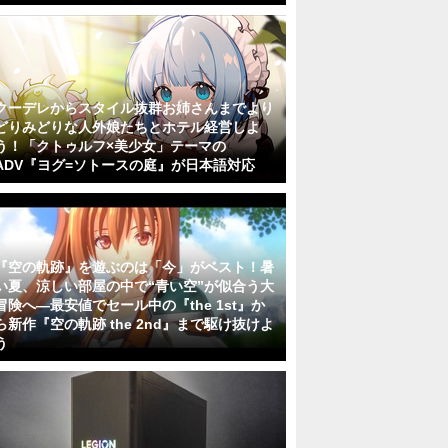
クーデレからスタイル抜群お姉さんまでより
どりみどりな人外娘たちとホテル経営しよ
う！「クトゥルフ×美少女」テーマの
ADV『ヨグ=ソトースの庭』が日本語対応
『空の軌跡』を遊ぶのは「今」がベスト！暑
い夏、涼しい部屋の中で“青い空”が似合う大
冒険へ―最安値でセール中の『the 1st』か
ら新作『空の軌跡 the 2nd』まで駆け抜けよ
う