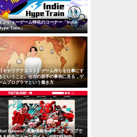
インディーゲーム特化のコーナー「Indie
Hype Train」
【キャリアクエスト】ゲーム作りを仕事にす
るということ。セガの若手の事例に見る，ゲ
ームプログラマという働き方
Riot Gamesの最新情報をキャッチアップで
きる総合ニュースサイト「FISTBUMP」