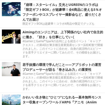
『崩壊：スターレイル』爻光とUGREENのコラボは
「限定ギフトBOX」が超豪華！全6商品に使える5％オ
フクーポンやコスプレイヤー撮影会など、盛りだくさ
んでお届け
限定ギフトBOXは超豪華！コラボ4商品や限定でグッズも
Aimingのエンジニアは、上下関係のない社内で自主的
に働き、「好き」を仕事にしていく
4GamerとGame*Sparkの合同による就活イベント「キャリア
クエスト」の第4回が東京都立産業貿易センター浜松町館で開催
されました。このイベントに合わせ、自身の就活時のエピソー
ドを若手クリエイターに聞いてみたので、その模様をお届けし
ます。
若手抜擢の環境で学んだこと――アプリボットの運営
プロデューサーが語る「巻き込み力」の重要性
4GamerとGame*Sparkの合同による就活イベント「キャリア
クエスト」の第4回が東京都立産業貿易センター浜松町館で開催
されました。このイベントに合わせ、自身の就活時のエピソー
ドを若手クリエイターに聞いてみたので、その模様をお届けし
ます。
かわいい生き物と"ひとつ"になれる―基本無料モンス
ター収集オープンワールドARPG『アニモ（Aniim