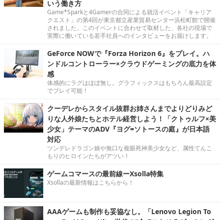
いう働き方
Game*Sparkと4Gamerの合同による就活イベント「キャリア
クエスト」の第4回が東京都立産業貿易センター浜松町館で開催
されました。このイベントに合わせて取材した、各社の現場で
実際に働いている若手社員へのインタビューをお届けします。
GeForce NOWで『Forza Horizon 6』をプレイ。ハ
ンドルコントローラー×クラウドゲーミングの底力を体
感
体感的にラグはほぼ無し。グラフィックスはもちろん最高設定
でプレイ可能！
クーデレからスタイル抜群お姉さんまでよりどりみど
りな人外娘たちとホテル経営しよう！「クトゥルフ×美
少女」テーマのADV『ヨグ=ソトースの庭』が日本語
対応
ツンデレドラゴン娘や無口な複眼死神美少女など、属性てんこ
もりのヒロインたちがアツい！
ゲームコマースの最前線ーXsolla特集
Xsollaの最新情報はこちらから！
AAAゲームも制作も妥協なし。「Lenovo Legion To