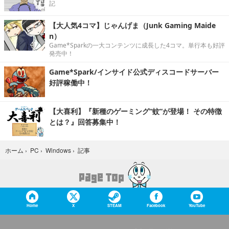
記
【大人気4コマ】じゃんげま（Junk Gaming Maide
n）
Game*Sparkの一大コンテンツに成長した4コマ。単行本も好評
発売中！
Game*Spark/インサイド公式ディスコードサーバー
好評稼働中！
【大喜利】『新種のゲーミング“蚊”が登場！ その特徴
とは？』回答募集中！
記事
ホーム
›
PC
›
Windows
›
Home
X
STEAM
Facebook
YouTube