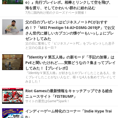
o）』先行プレイレポ。相棒とリンクして空を飛び、
海を渡り、そしてかわいい群れに紛れ込む
7月に国内向け初のクローズドベータ開催！
父の日のプレゼントはビジネスノートPCがおすす
め！？「MSI Prestige-14-AI+D3MG-2619JP」でお父
さん世代に嬉しいカプコンの懐ゲーもいっしょにプレ
ゼントしてみた
父の日に奮発して「ビジネスノートPC」をプレゼントした息子
と父の心温まる一日？
『Identity V 第五人格』の新モード「手記の加筆」は
PvEと聞いたけれど……実際どうなの？集まってプレイ
してみた！【プレイレポ】
『Identity V 第五人格』が好きな人やプレイしたことある人、全
くプレイしたことがない人など、様々な4人を集めてプレイして
みました！
Riot Gamesの最新情報をキャッチアップできる総合
ニュースサイト「FISTBUMP」
サイトの運営はGame*Spark！
インディーゲーム特化のコーナー「Indie Hype Trai
n」