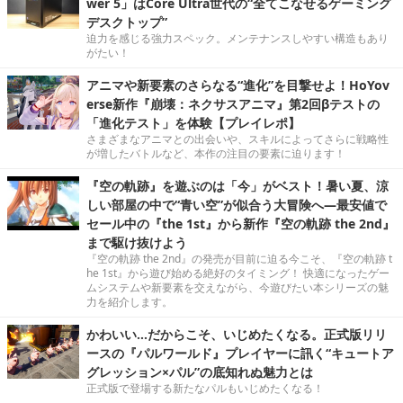
wer 5」はCore Ultra世代の“全てこなせるゲーミング
デスクトップ”
迫力を感じる強力スペック。メンテナンスしやすい構造もあり
がたい！
アニマや新要素のさらなる“進化”を目撃せよ！HoYov
erse新作『崩壊：ネクサスアニマ』第2回βテストの
「進化テスト」を体験【プレイレポ】
さまざまなアニマとの出会いや、スキルによってさらに戦略性
が増したバトルなど、本作の注目の要素に迫ります！
『空の軌跡』を遊ぶのは「今」がベスト！暑い夏、涼
しい部屋の中で“青い空”が似合う大冒険へ―最安値で
セール中の『the 1st』から新作『空の軌跡 the 2nd』
まで駆け抜けよう
『空の軌跡 the 2nd』の発売が目前に迫る今こそ、『空の軌跡 t
he 1st』から遊び始める絶好のタイミング！ 快適になったゲー
ムシステムや新要素を交えながら、今遊びたい本シリーズの魅
力を紹介します。
かわいい…だからこそ、いじめたくなる。正式版リリ
ースの『パルワールド』プレイヤーに訊く“キュートア
グレッション×パル”の底知れぬ魅力とは
正式版で登場する新たなパルもいじめたくなる！