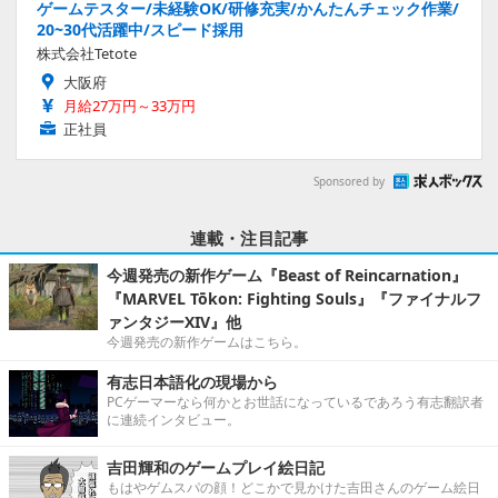
ゲームテスター/未経験OK/研修充実/かんたんチェック作業/
20~30代活躍中/スピード採用
株式会社Tetote
大阪府
月給27万円～33万円
正社員
Sponsored by
連載・注目記事
今週発売の新作ゲーム『Beast of Reincarnation』
『MARVEL Tōkon: Fighting Souls』『ファイナルフ
ァンタジーXIV』他
今週発売の新作ゲームはこちら。
有志日本語化の現場から
PCゲーマーなら何かとお世話になっているであろう有志翻訳者
に連続インタビュー。
吉田輝和のゲームプレイ絵日記
もはやゲムスパの顔！どこかで見かけた吉田さんのゲーム絵日