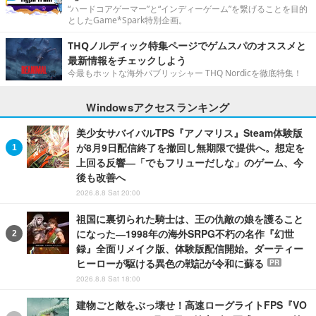
“ハードコアゲーマー”と“インディーゲーム”を繋げることを目的
としたGame*Spark特別企画。
THQノルディック特集ページでゲムスパのオススメと
最新情報をチェックしよう
今最もホットな海外パブリッシャー THQ Nordicを徹底特集！
Windowsアクセスランキング
美少女サバイバルTPS『アノマリス』Steam体験版
が8月9日配信終了を撤回し無期限で提供へ。想定を
上回る反響―「でもフリューだしな」のゲーム、今
後も改善へ
2026.8.8 Sat 20:00
祖国に裏切られた騎士は、王の仇敵の娘を護ること
になった―1998年の海外SRPG不朽の名作『幻世
録』全面リメイク版、体験版配信開始。ダーティー
ヒーローが駆ける異色の戦記が令和に蘇る
PR
2026.8.8 Sat 18:00
建物ごと敵をぶっ壊せ！高速ローグライトFPS『VO