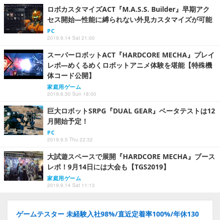
ロボカスタマイズACT『M.A.S.S. Builder』早期アク
セス開始―性能に縛られない外見カスタマイズが可能
PC
2019.9.14 Sat 21:00
スーパーロボットACT『HARDCORE MECHA』プレイ
レポ―めくるめくロボットアニメ体験を堪能【特殊機
体コード公開】
家庭用ゲーム
2019.6.30 Sun 18:00
巨大ロボットSRPG『DUAL GEAR』ベータテストは12
月開始予定！
PC
2019.9.5 Thu 22:32
大試遊スペースで展開『HARDCORE MECHA』ブース
レポ！9月14日には大会も【TGS2019】
家庭用ゲーム
2019.9.14 Sat 11:13
ゲームテスター 未経験入社98%/直近定着率100%/年休130