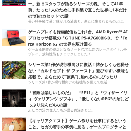
ー。新旧スタッフが語るシリーズの魂。そして41年
前、たった1人のために手作業で直した世界に1本だけ
の“幻のカセット”の話
長い時を経て受け継がれる過去と、新たに生まれるものとは。
ゲームプレイも録画配信もこれ1台。AMD Ryzen™ AI
プロセッサ搭載の「G TUNE P5-A7G60BK-D」で『Fo
rza Horizon 6』の世界を駆け回る
ゲーム＆制作の拠点となるノートPCで話題のレースタイトルを
プレイ。放熱性能もチェックしました！
シリーズ第1作が現行機向けに復活！懐かしくも色褪せ
ない『カルドセプト ザ ファースト』遊びやすい機能も
搭載で、あらためて“原典”に触れるのにぴったり
シリーズ第1作が現行機向けの新機能を備えて復活！
「冒険は楽しいものだ」 ─『FF11』と『ウィザードリ
ィ ヴァリアンツ ダフネ』、"優しくないRPG"の沼にど
っぷり沈んだ4人の話
ふたつの沼の住人たちが語る奥深さとは。
【キャリアクエスト】ゲーム作りを仕事にするという
こと。セガの若手の事例に見る，ゲームプログラマと