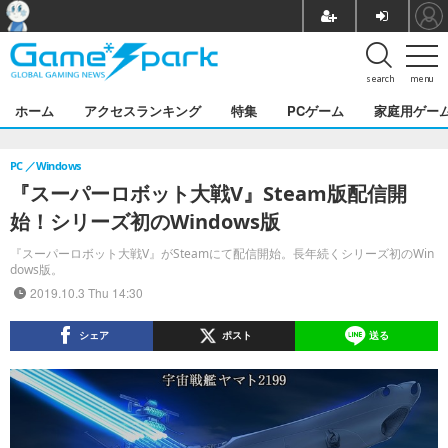
search
menu
ホーム
アクセスランキング
特集
PCゲーム
家庭用ゲー
PC
Windows
『スーパーロボット大戦V』Steam版配信開
始！シリーズ初のWindows版
『スーパーロボット大戦V』がSteamにて配信開始。長年続くシリーズ初のWin
dows版。
2019.10.3 Thu 14:30
シェア
ポスト
送る