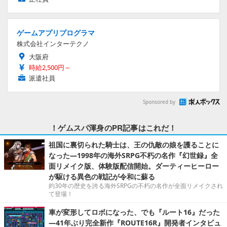
ゲームアプリプログラマ
株式会社インターテクノ
大阪府
時給2,500円～
派遣社員
Sponsored by
！ゲムスパ渾身のPR記事はこれだ！
祖国に裏切られた騎士は、王の仇敵の娘を護ることに
なった―1998年の海外SRPG不朽の名作『幻世録』全
面リメイク版、体験版配信開始。ダーティーヒーロー
が駆ける異色の戦記が令和に蘇る
約30年の歴史を誇る海外SRPGの不朽の名作が全面リメイクされ
て登場！
車が変形してロボになった、でも『ルート16』だった
―41年ぶり完全新作『ROUTE16R』開発者インタビュ