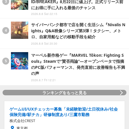
ID/BREAKER』8月22日に値上げ。正式リリース前
にお得に手に入れる最後のチャンス
2026.8.8 Sat 22:15
サイバーパンク都市で店を開く生活シム『Nivalis N
ights』Q&A映像シリーズ第3弾！タクシー、メト
ロ、自家用船などの移動手段を紹介
2026.8.8 Sat 20:30
マーベル新作格ゲー『MARVEL Tōkon: Fighting S
ouls』Steamで“賛否両論”―オープンベータで指摘
のPC版パフォーマンス、発売直前に改善報告も不満
の声
2026.8.7 Fri 12:21
ランキングをもっと見る
ゲームUI/UXチェッカー募集「未経験歓迎/土日祝休み/社会
保険完備/駅チカ」研修制度あり/三鷹市勤務
株式会社CREST
東京都