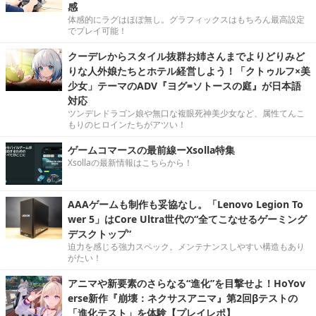
感
体感的にラグはほぼ無し。グラフィックスはもちろん最高設定
でプレイ可能！
クーデレからスタイル抜群お姉さんまでよりどりみど
りな人外娘たちとホテル経営しよう！「クトゥルフ×美
少女」テーマのADV『ヨグ=ソトースの庭』が日本語
対応
ツンデレドラゴン娘や無口な複眼死神美少女など、属性てんこ
もりのヒロインたちがアツい！
ゲームコマースの最前線ーXsolla特集
Xsollaの最新情報はこちらから！
AAAゲームも制作も妥協なし。「Lenovo Legion To
wer 5」はCore Ultra世代の“全てこなせるゲーミング
デスクトップ”
迫力を感じる強力スペック。メンテナンスしやすい構造もあり
がたい！
アニマや新要素のさらなる“進化”を目撃せよ！HoYov
erse新作『崩壊：ネクサスアニマ』第2回βテストの
「進化テスト」を体験【プレイレポ】