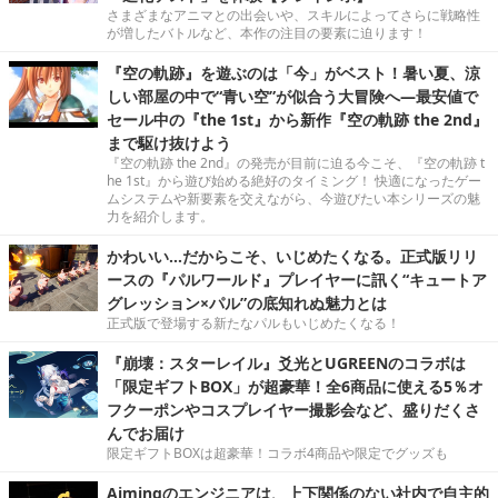
さまざまなアニマとの出会いや、スキルによってさらに戦略性
が増したバトルなど、本作の注目の要素に迫ります！
『空の軌跡』を遊ぶのは「今」がベスト！暑い夏、涼
しい部屋の中で“青い空”が似合う大冒険へ―最安値で
セール中の『the 1st』から新作『空の軌跡 the 2nd』
まで駆け抜けよう
『空の軌跡 the 2nd』の発売が目前に迫る今こそ、『空の軌跡 t
he 1st』から遊び始める絶好のタイミング！ 快適になったゲー
ムシステムや新要素を交えながら、今遊びたい本シリーズの魅
力を紹介します。
かわいい…だからこそ、いじめたくなる。正式版リリ
ースの『パルワールド』プレイヤーに訊く“キュートア
グレッション×パル”の底知れぬ魅力とは
正式版で登場する新たなパルもいじめたくなる！
『崩壊：スターレイル』爻光とUGREENのコラボは
「限定ギフトBOX」が超豪華！全6商品に使える5％オ
フクーポンやコスプレイヤー撮影会など、盛りだくさ
んでお届け
限定ギフトBOXは超豪華！コラボ4商品や限定でグッズも
Aimingのエンジニアは、上下関係のない社内で自主的