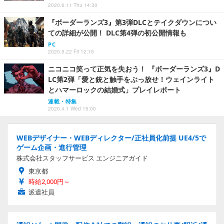
2020.6.11 Thu 14:30
『ボーダーランズ3』第3弾DLCとテイクダウンについ
ての詳細が公開！ DLC第4弾の初公開情報も
PC
2020.5.22 Fri 12:15
ニコニコ笑って正気を失おう！ 『ボーダーランズ3』D
LC第2弾「愛と銃と触手をぶっ放せ！ウェインライト
とハマーロックの結婚式」プレイレポート
連載・特集
2020.4.1 Wed 15:00
WEBデザイナー・WEBディレクター/正社員化前提 UE4/5で
ゲーム企画・進行管理
株式会社スタッフサービス エンジニアガイド
東京都
時給2,000円～
派遣社員