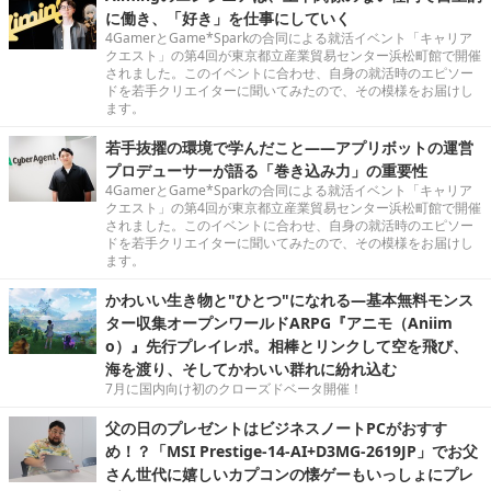
に働き、「好き」を仕事にしていく
4GamerとGame*Sparkの合同による就活イベント「キャリア
クエスト」の第4回が東京都立産業貿易センター浜松町館で開催
されました。このイベントに合わせ、自身の就活時のエピソー
ドを若手クリエイターに聞いてみたので、その模様をお届けし
ます。
若手抜擢の環境で学んだこと――アプリボットの運営
プロデューサーが語る「巻き込み力」の重要性
4GamerとGame*Sparkの合同による就活イベント「キャリア
クエスト」の第4回が東京都立産業貿易センター浜松町館で開催
されました。このイベントに合わせ、自身の就活時のエピソー
ドを若手クリエイターに聞いてみたので、その模様をお届けし
ます。
かわいい生き物と"ひとつ"になれる―基本無料モンス
ター収集オープンワールドARPG『アニモ（Aniim
o）』先行プレイレポ。相棒とリンクして空を飛び、
海を渡り、そしてかわいい群れに紛れ込む
7月に国内向け初のクローズドベータ開催！
父の日のプレゼントはビジネスノートPCがおすす
め！？「MSI Prestige-14-AI+D3MG-2619JP」でお父
さん世代に嬉しいカプコンの懐ゲーもいっしょにプレ