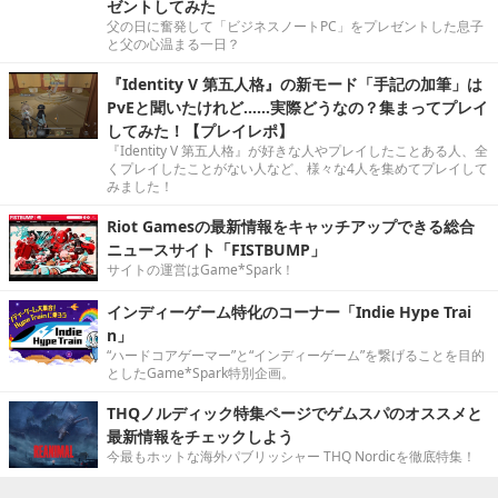
ゼントしてみた
父の日に奮発して「ビジネスノートPC」をプレゼントした息子
と父の心温まる一日？
『Identity V 第五人格』の新モード「手記の加筆」は
PvEと聞いたけれど……実際どうなの？集まってプレイ
してみた！【プレイレポ】
『Identity V 第五人格』が好きな人やプレイしたことある人、全
くプレイしたことがない人など、様々な4人を集めてプレイして
みました！
Riot Gamesの最新情報をキャッチアップできる総合
ニュースサイト「FISTBUMP」
サイトの運営はGame*Spark！
インディーゲーム特化のコーナー「Indie Hype Trai
n」
“ハードコアゲーマー”と“インディーゲーム”を繋げることを目的
としたGame*Spark特別企画。
THQノルディック特集ページでゲムスパのオススメと
最新情報をチェックしよう
今最もホットな海外パブリッシャー THQ Nordicを徹底特集！