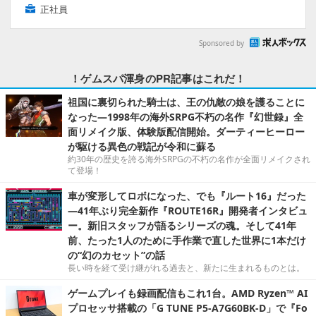
正社員
Sponsored by
！ゲムスパ渾身のPR記事はこれだ！
祖国に裏切られた騎士は、王の仇敵の娘を護ることに
なった―1998年の海外SRPG不朽の名作『幻世録』全
面リメイク版、体験版配信開始。ダーティーヒーロー
が駆ける異色の戦記が令和に蘇る
約30年の歴史を誇る海外SRPGの不朽の名作が全面リメイクされ
て登場！
車が変形してロボになった、でも『ルート16』だった
―41年ぶり完全新作『ROUTE16R』開発者インタビュ
ー。新旧スタッフが語るシリーズの魂。そして41年
前、たった1人のために手作業で直した世界に1本だけ
の“幻のカセット”の話
長い時を経て受け継がれる過去と、新たに生まれるものとは。
ゲームプレイも録画配信もこれ1台。AMD Ryzen™ AI
プロセッサ搭載の「G TUNE P5-A7G60BK-D」で『Fo