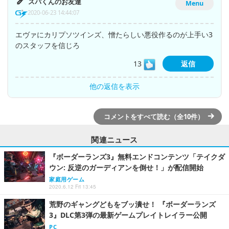
スパくんのお友達
Menu
2020-06-23 14:44:07
エヴァにカリプソツインズ、憎たらしい悪役作るのが上手い3
のスタッフを信じろ
13
返信
他の返信を表示
コメントをすべて読む（全10件）
関連ニュース
『ボーダーランズ3』無料エンドコンテンツ「テイクダ
ウン: 反逆のガーディアンを倒せ！」が配信開始
家庭用ゲーム
2020.6.12 Fri 13:45
荒野のギャングどもをブッ潰せ！ 『ボーダーランズ
3』DLC第3弾の最新ゲームプレイトレイラー公開
PC