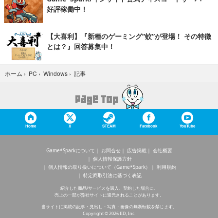
好評稼働中！
【大喜利】『新種のゲーミング“蚊”が登場！ その特徴
とは？』回答募集中！
記事
ホーム
›
PC
›
Windows
›
Home
X
STEAM
Facebook
YouTube
Game*Sparkについて
お問合せ
広告掲載
会社概要
個人情報保護方針
個人情報の取り扱いについて（Game*Spark）
利用規約
特定商取引法に基づく表記
紹介した商品/サービスを購入、契約した場合に、
売上の一部が弊社サイトに還元されることがあります。
当サイトに掲載の記事・見出し・写真・画像の無断転載を禁じます。
Copyright © 2026 IID, Inc.