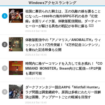
Windowsアクセスランキング
祖国に裏切られた騎士は、王の仇敵の娘を護ること
になった―1998年の海外SRPG不朽の名作『幻世
録』全面リメイク版、体験版配信開始。ダーティー
ヒーローが駆ける異色の戦記が令和に蘇る
PR
2026.8.8 Sat 18:00
体験版配信中の『アノマリス／ANOMALITH』ウィ
ッシュリスト7万件突破！「6万件記念コンテンツ」
を兼ねた記念映像も公開
2026.8.8 Sat 16:45
時間内に格ゲーコマンドを入力して生き残れ！『CO
MMAND MONSTER』Steam向けに配信―1P/2P側
も選択可能
2026.8.8 Sat 0:30
ダークファンタジー脱出ARPG『Mistfall Hunter』
ラグ問題は調査継続中。原因は多岐にわたり一括解
決は困難、アップデートごとの軽減を目指す
2026.8.8 Sat 15:45