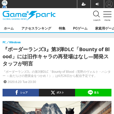
search
menu
ホーム
アクセスランキング
特集
PCゲーム
家庭用ゲー
PC
Windows
『ボーダーランズ3』第3弾DLC「Bounty of Bl
ood」には旧作キャラの再登場はなし―開発ス
タッフが明言
『ボーダーランズ3』の第3弾DLC「Bounty of Blood（荒野のヴォルト・ハンタ
ー ～血だらけの懸賞金をつかめ！）」は6月26日から配信予定です。
2020.6.23 Tue 23:30
シェア
ポスト
送る