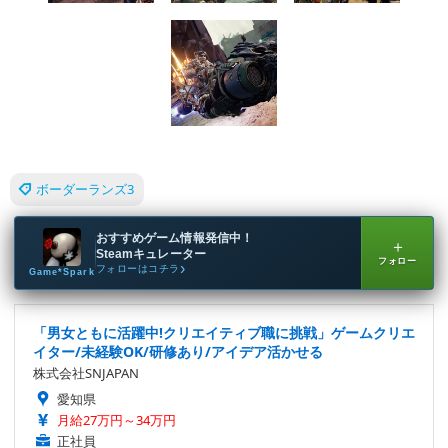
ボーダーランズ3
おすすめゲーム情報発信中！
＋
Steamキュレーター
フォロー
フォローはコチラ
Game*Spark
「男女ともに活躍中!クリエイティブ職に挑戦」ゲームクリエ
イター/未経験OK/研修あり/アイデア活かせる
株式会社SNJAPAN
愛知県
月給27万円～34万円
正社員