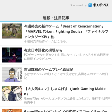
Sponsored by
連載・注目記事
今週発売の新作ゲーム『Beast of Reincarnation』
『MARVEL Tōkon: Fighting Souls』『ファイナルフ
ァンタジーXIV』他
今週発売の新作ゲームはこちら。
有志日本語化の現場から
PCゲーマーなら何かとお世話になっているであろう有志翻訳者
に連続インタビュー。
吉田輝和のゲームプレイ絵日記
もはやゲムスパの顔！どこかで見かけた吉田さんのゲーム絵日
記
【大人気4コマ】じゃんげま（Junk Gaming Maide
n）
Game*Sparkの一大コンテンツに成長した4コマ。単行本も好評
発売中！
Game*Spark/インサイド公式ディスコードサーバー