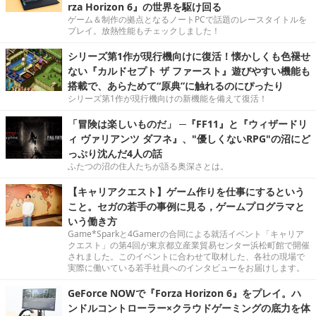
rza Horizon 6』の世界を駆け回る
ゲーム＆制作の拠点となるノートPCで話題のレースタイトルを
プレイ。放熱性能もチェックしました！
シリーズ第1作が現行機向けに復活！懐かしくも色褪せ
ない『カルドセプト ザ ファースト』遊びやすい機能も
搭載で、あらためて“原典”に触れるのにぴったり
シリーズ第1作が現行機向けの新機能を備えて復活！
「冒険は楽しいものだ」 ─『FF11』と『ウィザードリ
ィ ヴァリアンツ ダフネ』、"優しくないRPG"の沼にど
っぷり沈んだ4人の話
ふたつの沼の住人たちが語る奥深さとは。
【キャリアクエスト】ゲーム作りを仕事にするという
こと。セガの若手の事例に見る，ゲームプログラマと
いう働き方
Game*Sparkと4Gamerの合同による就活イベント「キャリア
クエスト」の第4回が東京都立産業貿易センター浜松町館で開催
されました。このイベントに合わせて取材した、各社の現場で
実際に働いている若手社員へのインタビューをお届けします。
GeForce NOWで『Forza Horizon 6』をプレイ。ハ
ンドルコントローラー×クラウドゲーミングの底力を体