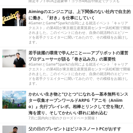
限定ギフトBOXは超豪華！コラボ4商品や限定でグッズも
Aimingのエンジニアは、上下関係のない社内で自主的
に働き、「好き」を仕事にしていく
4GamerとGame*Sparkの合同による就活イベント「キャリア
クエスト」の第4回が東京都立産業貿易センター浜松町館で開催
されました。このイベントに合わせ、自身の就活時のエピソー
ドを若手クリエイターに聞いてみたので、その模様をお届けし
ます。
若手抜擢の環境で学んだこと――アプリボットの運営
プロデューサーが語る「巻き込み力」の重要性
4GamerとGame*Sparkの合同による就活イベント「キャリア
クエスト」の第4回が東京都立産業貿易センター浜松町館で開催
されました。このイベントに合わせ、自身の就活時のエピソー
ドを若手クリエイターに聞いてみたので、その模様をお届けし
ます。
かわいい生き物と"ひとつ"になれる―基本無料モンス
ター収集オープンワールドARPG『アニモ（Aniim
o）』先行プレイレポ。相棒とリンクして空を飛び、
海を渡り、そしてかわいい群れに紛れ込む
7月に国内向け初のクローズドベータ開催！
父の日のプレゼントはビジネスノートPCがおすす