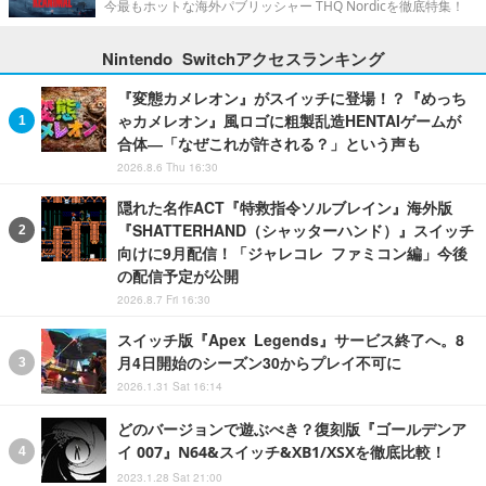
今最もホットな海外パブリッシャー THQ Nordicを徹底特集！
Nintendo Switchアクセスランキング
『変態カメレオン』がスイッチに登場！？『めっち
ゃカメレオン』風ロゴに粗製乱造HENTAIゲームが
合体―「なぜこれが許される？」という声も
2026.8.6 Thu 16:30
隠れた名作ACT『特救指令ソルブレイン』海外版
『SHATTERHAND（シャッターハンド）』スイッチ
向けに9月配信！「ジャレコレ ファミコン編」今後
の配信予定が公開
2026.8.7 Fri 16:30
スイッチ版『Apex Legends』サービス終了へ。8
月4日開始のシーズン30からプレイ不可に
2026.1.31 Sat 16:14
どのバージョンで遊ぶべき？復刻版『ゴールデンア
イ 007』N64&スイッチ&XB1/XSXを徹底比較！
2023.1.28 Sat 21:00