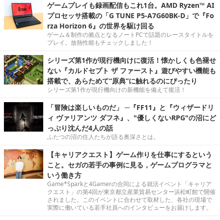
ゲームプレイも録画配信もこれ1台。AMD Ryzen™ AI
プロセッサ搭載の「G TUNE P5-A7G60BK-D」で『Fo
rza Horizon 6』の世界を駆け回る
ゲーム＆制作の拠点となるノートPCで話題のレースタイトルを
プレイ。放熱性能もチェックしました！
シリーズ第1作が現行機向けに復活！懐かしくも色褪せ
ない『カルドセプト ザ ファースト』遊びやすい機能も
搭載で、あらためて“原典”に触れるのにぴったり
シリーズ第1作が現行機向けの新機能を備えて復活！
「冒険は楽しいものだ」 ─『FF11』と『ウィザードリ
ィ ヴァリアンツ ダフネ』、"優しくないRPG"の沼にど
っぷり沈んだ4人の話
ふたつの沼の住人たちが語る奥深さとは。
【キャリアクエスト】ゲーム作りを仕事にするという
こと。セガの若手の事例に見る，ゲームプログラマと
いう働き方
Game*Sparkと4Gamerの合同による就活イベント「キャリア
クエスト」の第4回が東京都立産業貿易センター浜松町館で開催
されました。このイベントに合わせて取材した、各社の現場で
実際に働いている若手社員へのインタビューをお届けします。