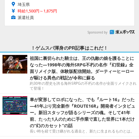
埼玉県
時給1,500円～1,875円
派遣社員
Sponsored by
！ゲムスパ渾身のPR記事はこれだ！
祖国に裏切られた騎士は、王の仇敵の娘を護ることに
なった―1998年の海外SRPG不朽の名作『幻世録』全
面リメイク版、体験版配信開始。ダーティーヒーロー
が駆ける異色の戦記が令和に蘇る
約30年の歴史を誇る海外SRPGの不朽の名作が全面リメイクされ
て登場！
車が変形してロボになった、でも『ルート16』だった
―41年ぶり完全新作『ROUTE16R』開発者インタビュ
ー。新旧スタッフが語るシリーズの魂。そして41年
前、たった1人のために手作業で直した世界に1本だけ
の“幻のカセット”の話
長い時を経て受け継がれる過去と、新たに生まれるものとは。