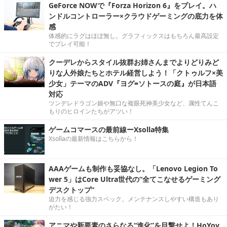
GeForce NOWで『Forza Horizon 6』をプレイ。ハ
ンドルコントローラー×クラウドゲーミングの底力を体
感
体感的にラグはほぼ無し。グラフィックスはもちろん最高設定
でプレイ可能！
クーデレからスタイル抜群お姉さんまでよりどりみど
りな人外娘たちとホテル経営しよう！「クトゥルフ×美
少女」テーマのADV『ヨグ=ソトースの庭』が日本語
対応
ツンデレドラゴン娘や無口な複眼死神美少女など、属性てんこ
もりのヒロインたちがアツい！
ゲームコマースの最前線ーXsolla特集
Xsollaの最新情報はこちらから！
AAAゲームも制作も妥協なし。「Lenovo Legion To
wer 5」はCore Ultra世代の“全てこなせるゲーミング
デスクトップ”
迫力を感じる強力スペック。メンテナンスしやすい構造もあり
がたい！
アニマや新要素のさらなる“進化”を目撃せよ！HoYov