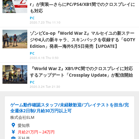
r」が実装―さらにPC/PS4/XB1間でのクロスプレイに
も対応
PC
2020.7.23 Thu 11:10
ゾンビCo-op『World War Z』マルセイユの新ステー
ジや4人の新キャラ、スキンパックを収録する「GOTY
Edition」発表―海外5月5日発売【UPDATE】
PC
2020.4.16 Thu 0:50
『World War Z』XB1/PC間でのクロスプレイに対応
するアップデート「Crossplay Update」が配信開始
PC
2020.3.24 Tue 21:30
ゲーム動作確認スタッフ/未経験歓迎/プレイテストを担当/完
全週休2日制/月給30万円以上可
株式会社ELM
愛知県
月給21万円～24万円
正社員