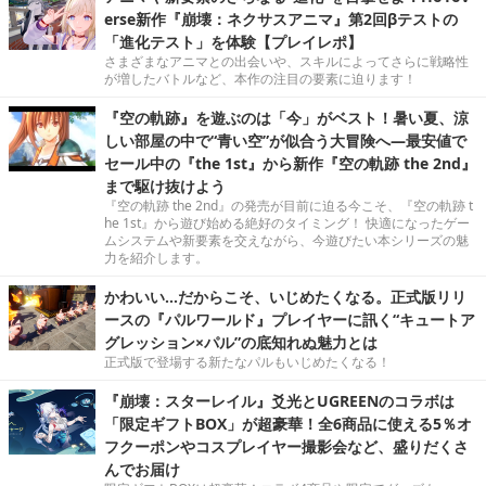
erse新作『崩壊：ネクサスアニマ』第2回βテストの
「進化テスト」を体験【プレイレポ】
さまざまなアニマとの出会いや、スキルによってさらに戦略性
が増したバトルなど、本作の注目の要素に迫ります！
『空の軌跡』を遊ぶのは「今」がベスト！暑い夏、涼
しい部屋の中で“青い空”が似合う大冒険へ―最安値で
セール中の『the 1st』から新作『空の軌跡 the 2nd』
まで駆け抜けよう
『空の軌跡 the 2nd』の発売が目前に迫る今こそ、『空の軌跡 t
he 1st』から遊び始める絶好のタイミング！ 快適になったゲー
ムシステムや新要素を交えながら、今遊びたい本シリーズの魅
力を紹介します。
かわいい…だからこそ、いじめたくなる。正式版リリ
ースの『パルワールド』プレイヤーに訊く“キュートア
グレッション×パル”の底知れぬ魅力とは
正式版で登場する新たなパルもいじめたくなる！
『崩壊：スターレイル』爻光とUGREENのコラボは
「限定ギフトBOX」が超豪華！全6商品に使える5％オ
フクーポンやコスプレイヤー撮影会など、盛りだくさ
んでお届け