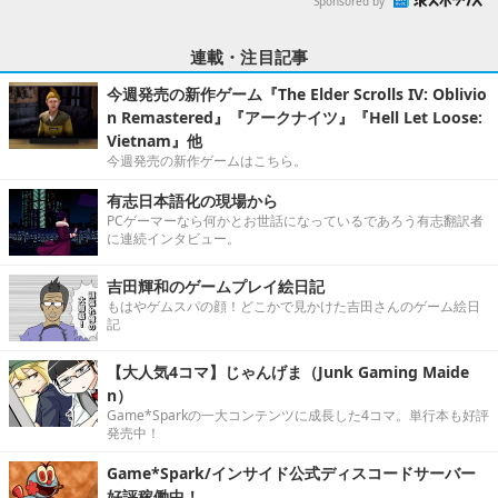
Sponsored by
連載・注目記事
今週発売の新作ゲーム『The Elder Scrolls IV: Oblivio
n Remastered』『アークナイツ』『Hell Let Loose:
Vietnam』他
今週発売の新作ゲームはこちら。
有志日本語化の現場から
PCゲーマーなら何かとお世話になっているであろう有志翻訳者
に連続インタビュー。
吉田輝和のゲームプレイ絵日記
もはやゲムスパの顔！どこかで見かけた吉田さんのゲーム絵日
記
【大人気4コマ】じゃんげま（Junk Gaming Maide
n）
Game*Sparkの一大コンテンツに成長した4コマ。単行本も好評
発売中！
Game*Spark/インサイド公式ディスコードサーバー
好評稼働中！