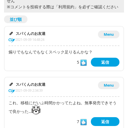
せん
※コメントを投稿する際は
「利用規約」
を必ずご確認ください
並び順
スパくんのお友達
Menu
2021-09-09 14:48:24
煽りでもなんでもなくスペック足りるんかな？
5
返信
スパくんのお友達
Menu
2021-09-09 2:34:39
これ、移植にだいぶ時間かかってたよね。無事発売できそう
で良かった…
7
返信