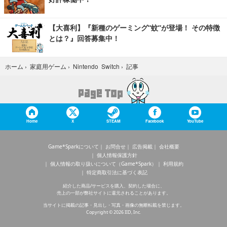
【大喜利】『新種のゲーミング“蚊”が登場！ その特徴
とは？』回答募集中！
記事
ホーム
›
家庭用ゲーム
›
Nintendo Switch
›
Home
X
STEAM
Facebook
YouTube
Game*Sparkについて
お問合せ
広告掲載
会社概要
個人情報保護方針
個人情報の取り扱いについて（Game*Spark）
利用規約
特定商取引法に基づく表記
紹介した商品/サービスを購入、契約した場合に、
売上の一部が弊社サイトに還元されることがあります。
当サイトに掲載の記事・見出し・写真・画像の無断転載を禁じます。
Copyright © 2026 IID, Inc.