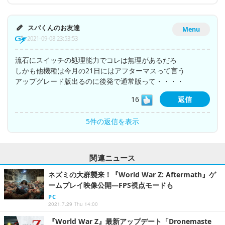
スパくんのお友達
Menu
2021-09-08 23:53:53
流石にスイッチの処理能力でコレは無理があるだろ
しかも他機種は今月の21日にはアフターマスって言う
アップグレード版出るのに後発で通常版って・・・・
16
返信
5件の返信を表示
関連ニュース
ネズミの大群襲来！『World War Z: Aftermath』ゲ
ームプレイ映像公開―FPS視点モードも
PC
2021.7.29 Thu 14:00
『World War Z』最新アップデート「Dronemaste