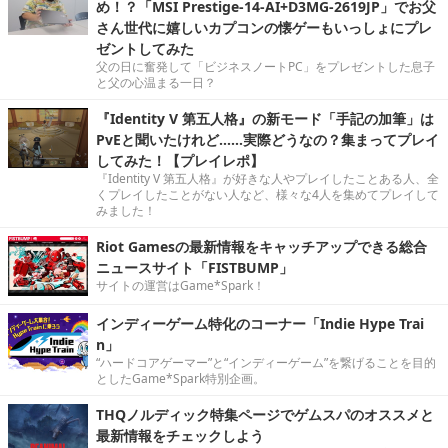
め！？「MSI Prestige-14-AI+D3MG-2619JP」でお父
さん世代に嬉しいカプコンの懐ゲーもいっしょにプレ
ゼントしてみた
父の日に奮発して「ビジネスノートPC」をプレゼントした息子
と父の心温まる一日？
『Identity V 第五人格』の新モード「手記の加筆」は
PvEと聞いたけれど……実際どうなの？集まってプレイ
してみた！【プレイレポ】
『Identity V 第五人格』が好きな人やプレイしたことある人、全
くプレイしたことがない人など、様々な4人を集めてプレイして
みました！
Riot Gamesの最新情報をキャッチアップできる総合
ニュースサイト「FISTBUMP」
サイトの運営はGame*Spark！
インディーゲーム特化のコーナー「Indie Hype Trai
n」
“ハードコアゲーマー”と“インディーゲーム”を繋げることを目的
としたGame*Spark特別企画。
THQノルディック特集ページでゲムスパのオススメと
最新情報をチェックしよう