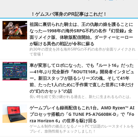
！ゲムスパ渾身のPR記事はこれだ！
祖国に裏切られた騎士は、王の仇敵の娘を護ることに
なった―1998年の海外SRPG不朽の名作『幻世録』全
面リメイク版、体験版配信開始。ダーティーヒーロー
が駆ける異色の戦記が令和に蘇る
約30年の歴史を誇る海外SRPGの不朽の名作が全面リメイクされ
て登場！
車が変形してロボになった、でも『ルート16』だった
―41年ぶり完全新作『ROUTE16R』開発者インタビュ
ー。新旧スタッフが語るシリーズの魂。そして41年
前、たった1人のために手作業で直した世界に1本だけ
の“幻のカセット”の話
長い時を経て受け継がれる過去と、新たに生まれるものとは。
ゲームプレイも録画配信もこれ1台。AMD Ryzen™ AI
プロセッサ搭載の「G TUNE P5-A7G60BK-D」で『Fo
rza Horizon 6』の世界を駆け回る
ゲーム＆制作の拠点となるノートPCで話題のレースタイトルを
プレイ。放熱性能もチェックしました！