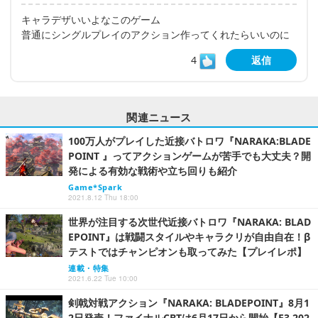
キャラデザいいよなこのゲーム
普通にシングルプレイのアクション作ってくれたらいいのに
4
返信
関連ニュース
100万人がプレイした近接バトロワ『NARAKA:BLADE
POINT 』ってアクションゲームが苦手でも大丈夫？開
発による有効な戦術や立ち回りも紹介
Game*Spark
2021.8.12 Thu 18:00
世界が注目する次世代近接バトロワ『NARAKA: BLAD
EPOINT』は戦闘スタイルやキャラクリが自由自在！β
テストではチャンピオンも取ってみた【プレイレポ】
連載・特集
2021.6.22 Tue 10:00
剣戟対戦アクション『NARAKA: BLADEPOINT』8月1
2日発売！ファイナルCBTは6月17日から開始【E3 202