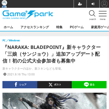
search
menu
ホーム
アクセスランキング
特集
PCゲーム
家庭用ゲー
PC
Windows
『NARAKA: BLADEPOINT』新キャラクター
「三娘（サンジョウ）」追加アップデート配
信！初の公式大会参加者も募集中
新キャラクターのほか、新スキンなども登場。
2021.9.16 Thu 13:00
シェア
ポスト
送る