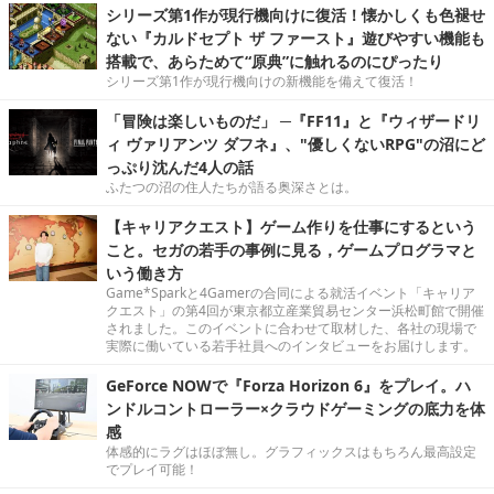
シリーズ第1作が現行機向けに復活！懐かしくも色褪せ
ない『カルドセプト ザ ファースト』遊びやすい機能も
搭載で、あらためて“原典”に触れるのにぴったり
シリーズ第1作が現行機向けの新機能を備えて復活！
「冒険は楽しいものだ」 ─『FF11』と『ウィザードリ
ィ ヴァリアンツ ダフネ』、"優しくないRPG"の沼にど
っぷり沈んだ4人の話
ふたつの沼の住人たちが語る奥深さとは。
【キャリアクエスト】ゲーム作りを仕事にするという
こと。セガの若手の事例に見る，ゲームプログラマと
いう働き方
Game*Sparkと4Gamerの合同による就活イベント「キャリア
クエスト」の第4回が東京都立産業貿易センター浜松町館で開催
されました。このイベントに合わせて取材した、各社の現場で
実際に働いている若手社員へのインタビューをお届けします。
GeForce NOWで『Forza Horizon 6』をプレイ。ハ
ンドルコントローラー×クラウドゲーミングの底力を体
感
体感的にラグはほぼ無し。グラフィックスはもちろん最高設定
でプレイ可能！