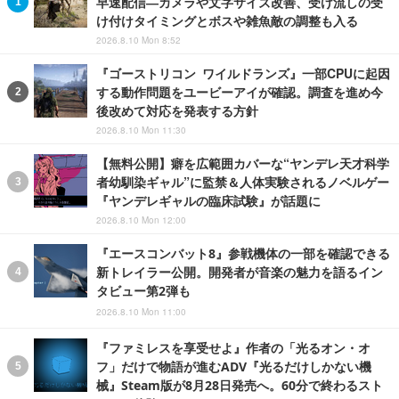
早速配信―カメラや文字サイズ改善、受け流しの受
け付けタイミングとボスや雑魚敵の調整も入る
2026.8.10 Mon 8:52
『ゴーストリコン ワイルドランズ』一部CPUに起因
する動作問題をユービーアイが確認。調査を進め今
後改めて対応を発表する方針
2026.8.10 Mon 11:30
【無料公開】癖を広範囲カバーな“ヤンデレ天才科学
者幼馴染ギャル”に監禁＆人体実験されるノベルゲー
『ヤンデレギャルの臨床試験』が話題に
2026.8.10 Mon 12:00
『エースコンバット8』参戦機体の一部を確認できる
新トレイラー公開。開発者が音楽の魅力を語るイン
タビュー第2弾も
2026.8.10 Mon 11:00
『ファミレスを享受せよ』作者の「光るオン・オ
フ」だけで物語が進むADV『光るだけしかない機
械』Steam版が8月28日発売へ。60分で終わるスト