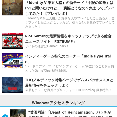
『Identity V 第五人格』の新モード「手記の加筆」は
PvEと聞いたけれど……実際どうなの？集まってプレイ
してみた！【プレイレポ】
『Identity V 第五人格』が好きな人やプレイしたことある人、全
くプレイしたことがない人など、様々な4人を集めてプレイして
みました！
Riot Gamesの最新情報をキャッチアップできる総合
ニュースサイト「FISTBUMP」
サイトの運営はGame*Spark！
インディーゲーム特化のコーナー「Indie Hype Trai
n」
“ハードコアゲーマー”と“インディーゲーム”を繋げることを目的
としたGame*Spark特別企画。
THQノルディック特集ページでゲムスパのオススメと
最新情報をチェックしよう
今最もホットな海外パブリッシャー THQ Nordicを徹底特集！
Windowsアクセスランキング
“賛否両論”『Beast of Reincarnation』パッチが