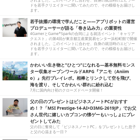
されました。このイベントに合わせ、自身の就活時のエピソー
ドを若手クリエイターに聞いてみたので、その模様をお届けし
ます。
若手抜擢の環境で学んだこと――アプリボットの運営
プロデューサーが語る「巻き込み力」の重要性
4GamerとGame*Sparkの合同による就活イベント「キャリア
クエスト」の第4回が東京都立産業貿易センター浜松町館で開催
されました。このイベントに合わせ、自身の就活時のエピソー
ドを若手クリエイターに聞いてみたので、その模様をお届けし
ます。
かわいい生き物と"ひとつ"になれる―基本無料モンス
ター収集オープンワールドARPG『アニモ（Aniim
o）』先行プレイレポ。相棒とリンクして空を飛び、
海を渡り、そしてかわいい群れに紛れ込む
7月に国内向け初のクローズドベータ開催！
父の日のプレゼントはビジネスノートPCがおすす
め！？「MSI Prestige-14-AI+D3MG-2619JP」でお父
さん世代に嬉しいカプコンの懐ゲーもいっしょにプレ
ゼントしてみた
父の日に奮発して「ビジネスノートPC」をプレゼントした息子
と父の心温まる一日？