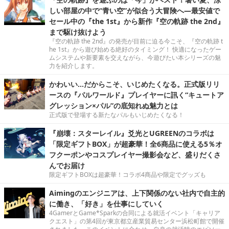
しい部屋の中で“青い空”が似合う大冒険へ―最安値で
セール中の『the 1st』から新作『空の軌跡 the 2nd』
まで駆け抜けよう
『空の軌跡 the 2nd』の発売が目前に迫る今こそ、『空の軌跡 t
he 1st』から遊び始める絶好のタイミング！ 快適になったゲー
ムシステムや新要素を交えながら、今遊びたい本シリーズの魅
力を紹介します。
かわいい…だからこそ、いじめたくなる。正式版リリ
ースの『パルワールド』プレイヤーに訊く“キュートア
グレッション×パル”の底知れぬ魅力とは
正式版で登場する新たなパルもいじめたくなる！
『崩壊：スターレイル』爻光とUGREENのコラボは
「限定ギフトBOX」が超豪華！全6商品に使える5％オ
フクーポンやコスプレイヤー撮影会など、盛りだくさ
んでお届け
限定ギフトBOXは超豪華！コラボ4商品や限定でグッズも
Aimingのエンジニアは、上下関係のない社内で自主的
に働き、「好き」を仕事にしていく
4GamerとGame*Sparkの合同による就活イベント「キャリア
クエスト」の第4回が東京都立産業貿易センター浜松町館で開催