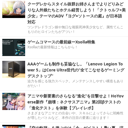
クーデレからスタイル抜群お姉さんまでよりどりみど
りな人外娘たちとホテル経営しよう！「クトゥルフ×美
少女」テーマのADV『ヨグ=ソトースの庭』が日本語
対応
ツンデレドラゴン娘や無口な複眼死神美少女など、属性てんこ
もりのヒロインたちがアツい！
ゲームコマースの最前線ーXsolla特集
Xsollaの最新情報はこちらから！
AAAゲームも制作も妥協なし。「Lenovo Legion To
wer 5」はCore Ultra世代の“全てこなせるゲーミング
デスクトップ”
迫力を感じる強力スペック。メンテナンスしやすい構造もあり
がたい！
アニマや新要素のさらなる“進化”を目撃せよ！HoYov
erse新作『崩壊：ネクサスアニマ』第2回βテストの
「進化テスト」を体験【プレイレポ】
さまざまなアニマとの出会いや、スキルによってさらに戦略性
が増したバトルなど、本作の注目の要素に迫ります！
『空の軌跡』を遊ぶのは「今」がベスト！暑い夏、涼