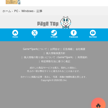
記事
ホーム
›
PC
›
Windows
›
Home
X
STEAM
Facebook
YouTube
Game*Sparkについて
お問合せ
広告掲載
会社概要
個人情報保護方針
個人情報の取り扱いについて（Game*Spark）
利用規約
特定商取引法に基づく表記
紹介した商品/サービスを購入、契約した場合に、
売上の一部が弊社サイトに還元されることがあります。
当サイトに掲載の記事・見出し・写真・画像の無断転載を禁じます。
Copyright © 2026 IID, Inc.