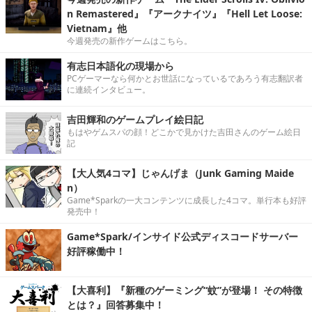
n Remastered』『アークナイツ』『Hell Let Loose:
Vietnam』他
今週発売の新作ゲームはこちら。
有志日本語化の現場から
PCゲーマーなら何かとお世話になっているであろう有志翻訳者
に連続インタビュー。
吉田輝和のゲームプレイ絵日記
もはやゲムスパの顔！どこかで見かけた吉田さんのゲーム絵日
記
【大人気4コマ】じゃんげま（Junk Gaming Maide
n）
Game*Sparkの一大コンテンツに成長した4コマ。単行本も好評
発売中！
Game*Spark/インサイド公式ディスコードサーバー
好評稼働中！
【大喜利】『新種のゲーミング“蚊”が登場！ その特徴
とは？』回答募集中！