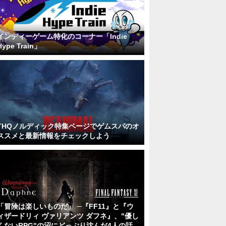
インディーゲーム特化のコーナー「Indie
Hype Train」
THQノルディック特集ページでゲムスパのオ
ススメと最新情報をチェックしよう
「冒険は楽しいものだ」 ─『FF11』と『ウ
ィザードリィ ヴァリアンツ ダフネ』、"優し
くないRPG"の沼にどっぷり沈んだ4人の話