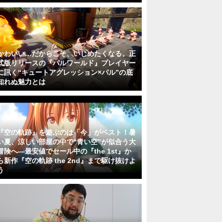
かわいい…だからこそ、いじめたくなる。正
式版リリースの『パルワールド』プレイヤー
に訊く“キュートアグレッション×パル”の底
知れぬ魅力とは
『空の軌跡』を遊ぶのは「今」がベスト！暑
い夏、涼しい部屋の中で“青い空”が似合う大
冒険へ―最安値でセール中の『the 1st』か
ら新作『空の軌跡 the 2nd』まで駆け抜けよ
う