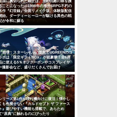
祖国に裏切られた騎士は、王の仇敵の娘を護
ることになった―1998年の海外SRPG不朽の
名作『幻世録』全面リメイク版、体験版配信
開始。ダーティーヒーローが駆ける異色の戦
記が令和に蘇る
『崩壊：スターレイル』爻光とUGREENのコ
ラボは「限定ギフトBOX」が超豪華！全6商
品に使える5％オフクーポンやコスプレイヤ
ー撮影会など、盛りだくさんでお届け
シリーズ第1作が現行機向けに復活！懐かし
くも色褪せない『カルドセプト ザ ファース
ト』遊びやすい機能も搭載で、あらため
て“原典”に触れるのにぴったり