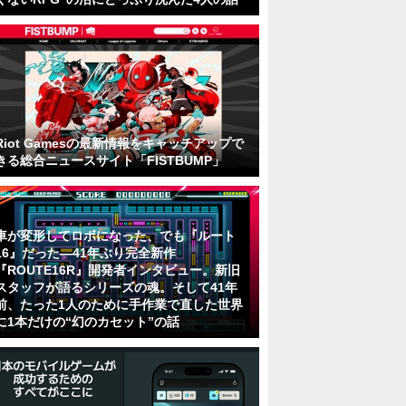
Riot Gamesの最新情報をキャッチアップで
きる総合ニュースサイト「FISTBUMP」
車が変形してロボになった、でも『ルート
16』だった―41年ぶり完全新作
『ROUTE16R』開発者インタビュー。新旧
スタッフが語るシリーズの魂。そして41年
前、たった1人のために手作業で直した世界
に1本だけの“幻のカセット”の話