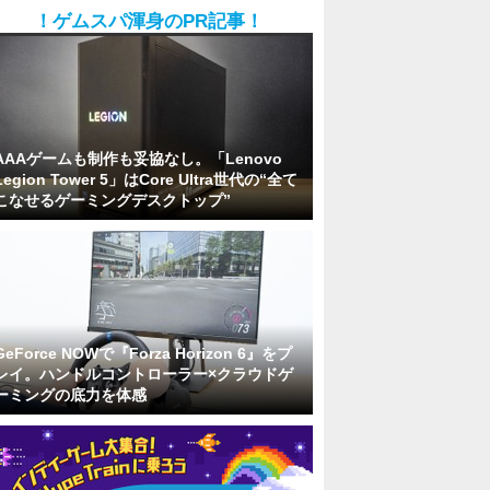
！ゲムスパ渾身のPR記事！
AAAゲームも制作も妥協なし。「Lenovo
Legion Tower 5」はCore Ultra世代の“全て
こなせるゲーミングデスクトップ”
GeForce NOWで『Forza Horizon 6』をプ
レイ。ハンドルコントローラー×クラウドゲ
ーミングの底力を体感