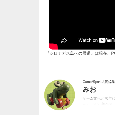
『シロナガス島への帰還』は現在、P
Game*Spark共同編
みお
ゲーム文化と70年
～』。2025年ベスト
年4月にGame*S