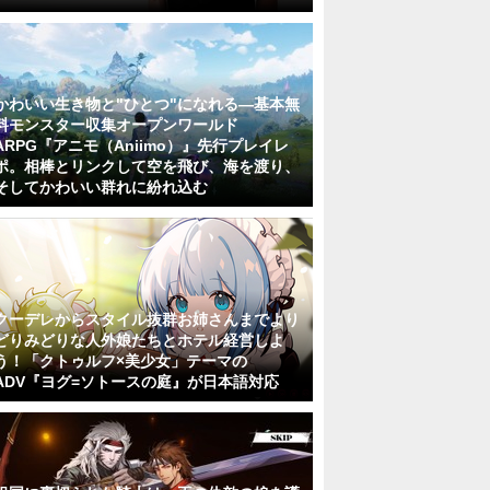
かわいい生き物と"ひとつ"になれる―基本無
料モンスター収集オープンワールド
ARPG『アニモ（Aniimo）』先行プレイレ
ポ。相棒とリンクして空を飛び、海を渡り、
そしてかわいい群れに紛れ込む
クーデレからスタイル抜群お姉さんまでより
どりみどりな人外娘たちとホテル経営しよ
う！「クトゥルフ×美少女」テーマの
ADV『ヨグ=ソトースの庭』が日本語対応