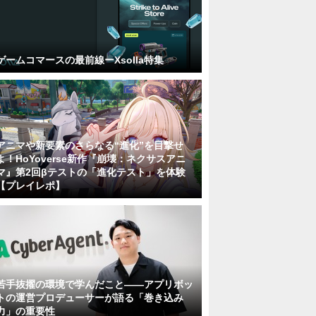
ゲームコマースの最前線ーXsolla特集
アニマや新要素のさらなる“進化”を目撃せ
よ！HoYoverse新作『崩壊：ネクサスアニ
マ』第2回βテストの「進化テスト」を体験
【プレイレポ】
若手抜擢の環境で学んだこと――アプリボッ
トの運営プロデューサーが語る「巻き込み
力」の重要性