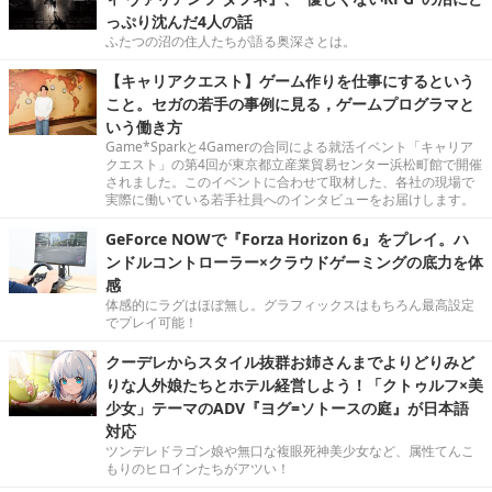
っぷり沈んだ4人の話
ふたつの沼の住人たちが語る奥深さとは。
【キャリアクエスト】ゲーム作りを仕事にするという
こと。セガの若手の事例に見る，ゲームプログラマと
いう働き方
Game*Sparkと4Gamerの合同による就活イベント「キャリア
クエスト」の第4回が東京都立産業貿易センター浜松町館で開催
されました。このイベントに合わせて取材した、各社の現場で
実際に働いている若手社員へのインタビューをお届けします。
GeForce NOWで『Forza Horizon 6』をプレイ。ハ
ンドルコントローラー×クラウドゲーミングの底力を体
感
体感的にラグはほぼ無し。グラフィックスはもちろん最高設定
でプレイ可能！
クーデレからスタイル抜群お姉さんまでよりどりみど
りな人外娘たちとホテル経営しよう！「クトゥルフ×美
少女」テーマのADV『ヨグ=ソトースの庭』が日本語
対応
ツンデレドラゴン娘や無口な複眼死神美少女など、属性てんこ
もりのヒロインたちがアツい！