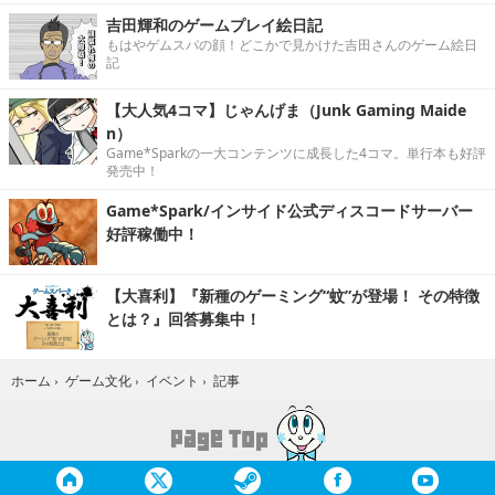
吉田輝和のゲームプレイ絵日記
もはやゲムスパの顔！どこかで見かけた吉田さんのゲーム絵日
記
【大人気4コマ】じゃんげま（Junk Gaming Maide
n）
Game*Sparkの一大コンテンツに成長した4コマ。単行本も好評
発売中！
Game*Spark/インサイド公式ディスコードサーバー
好評稼働中！
【大喜利】『新種のゲーミング“蚊”が登場！ その特徴
とは？』回答募集中！
記事
ホーム
›
ゲーム文化
›
イベント
›