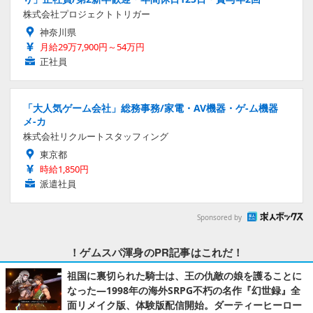
株式会社プロジェクトトリガー
神奈川県
月給29万7,900円～54万円
正社員
「大人気ゲーム会社」総務事務/家電・AV機器・ゲ-ム機器
メ-カ
株式会社リクルートスタッフィング
東京都
時給1,850円
派遣社員
Sponsored by
！ゲムスパ渾身のPR記事はこれだ！
祖国に裏切られた騎士は、王の仇敵の娘を護ることに
なった―1998年の海外SRPG不朽の名作『幻世録』全
面リメイク版、体験版配信開始。ダーティーヒーロー