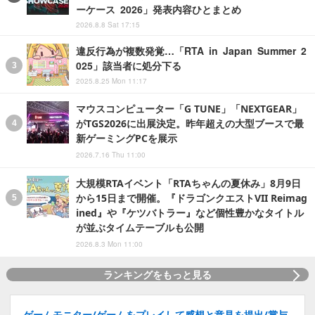
ーケース 2026」発表内容ひとまとめ
2026.8.8 Sat 17:15
違反行為が複数発覚…「RTA in Japan Summer 2
025」該当者に処分下る
2025.8.25 Mon 11:17
マウスコンピューター「G TUNE」「NEXTGEAR」
がTGS2026に出展決定。昨年超えの大型ブースで最
新ゲーミングPCを展示
2026.7.16 Thu 11:00
大規模RTAイベント「RTAちゃんの夏休み」8月9日
から15日まで開催。『ドラゴンクエストVII Reimag
ined』や『ケツバトラー』など個性豊かなタイトル
が並ぶタイムテーブルも公開
2026.8.3 Mon 11:00
ランキングをもっと見る
ゲームモニター/ゲームをプレイして感想と意見を提出/賞与