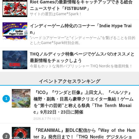
Riot Gamesの最新情報をキャッチアップできる総合
ニュースサイト「FISTBUMP」
サイトの運営はGame*Spark！
インディーゲーム特化のコーナー「Indie Hype Trai
n」
“ハードコアゲーマー”と“インディーゲーム”を繋げることを目的
としたGame*Spark特別企画。
THQノルディック特集ページでゲムスパのオススメと
最新情報をチェックしよう
今最もホットな海外パブリッシャー THQ Nordicを徹底特集！
イベントアクセスランキング
『ICO』『ワンダと巨像』上田文人、『ペルソナ』
橋野・副島・目黒ら豪華クリエイター集結！ゲーム
を“第十の芸術”と称える祭典「The Tenth Mosai
c」9月22日・23日に開催
2026.8.7 Fri 10:10
『REANIMAL』新DLC配信から『Way of the Hun
ter 2』発売日まで！「THQ Nordic デジタルショ