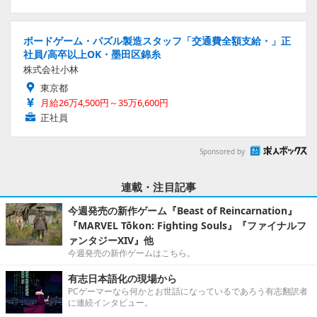
ボードゲーム・パズル製造スタッフ「交通費全額支給・」正
社員/高卒以上OK・墨田区錦糸
株式会社小林
東京都
月給26万4,500円～35万6,600円
正社員
Sponsored by
連載・注目記事
今週発売の新作ゲーム『Beast of Reincarnation』
『MARVEL Tōkon: Fighting Souls』『ファイナルフ
ァンタジーXIV』他
今週発売の新作ゲームはこちら。
有志日本語化の現場から
PCゲーマーなら何かとお世話になっているであろう有志翻訳者
に連続インタビュー。