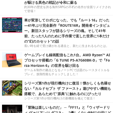
が駆ける異色の戦記が令和に蘇る
約30年の歴史を誇る海外SRPGの不朽の名作が全面リメイクされ
て登場！
車が変形してロボになった、でも『ルート16』だった
―41年ぶり完全新作『ROUTE16R』開発者インタビュ
ー。新旧スタッフが語るシリーズの魂。そして41年
前、たった1人のために手作業で直した世界に1本だけ
の“幻のカセット”の話
長い時を経て受け継がれる過去と、新たに生まれるものとは。
ゲームプレイも録画配信もこれ1台。AMD Ryzen™ AI
プロセッサ搭載の「G TUNE P5-A7G60BK-D」で『Fo
rza Horizon 6』の世界を駆け回る
ゲーム＆制作の拠点となるノートPCで話題のレースタイトルを
プレイ。放熱性能もチェックしました！
シリーズ第1作が現行機向けに復活！懐かしくも色褪せ
ない『カルドセプト ザ ファースト』遊びやすい機能も
搭載で、あらためて“原典”に触れるのにぴったり
シリーズ第1作が現行機向けの新機能を備えて復活！
「冒険は楽しいものだ」 ─『FF11』と『ウィザードリ
ィ ヴァリアンツ ダフネ』、"優しくないRPG"の沼にど