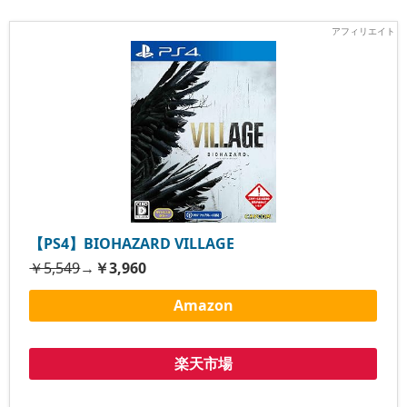
【PS4】BIOHAZARD VILLAGE
￥5,549
→
￥3,960
Amazon
楽天市場