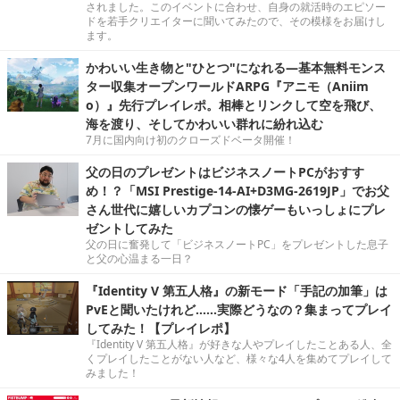
されました。このイベントに合わせ、自身の就活時のエピソー
ドを若手クリエイターに聞いてみたので、その模様をお届けし
ます。
かわいい生き物と"ひとつ"になれる―基本無料モンス
ター収集オープンワールドARPG『アニモ（Aniim
o）』先行プレイレポ。相棒とリンクして空を飛び、
海を渡り、そしてかわいい群れに紛れ込む
7月に国内向け初のクローズドベータ開催！
父の日のプレゼントはビジネスノートPCがおすす
め！？「MSI Prestige-14-AI+D3MG-2619JP」でお父
さん世代に嬉しいカプコンの懐ゲーもいっしょにプレ
ゼントしてみた
父の日に奮発して「ビジネスノートPC」をプレゼントした息子
と父の心温まる一日？
『Identity V 第五人格』の新モード「手記の加筆」は
PvEと聞いたけれど……実際どうなの？集まってプレイ
してみた！【プレイレポ】
『Identity V 第五人格』が好きな人やプレイしたことある人、全
くプレイしたことがない人など、様々な4人を集めてプレイして
みました！