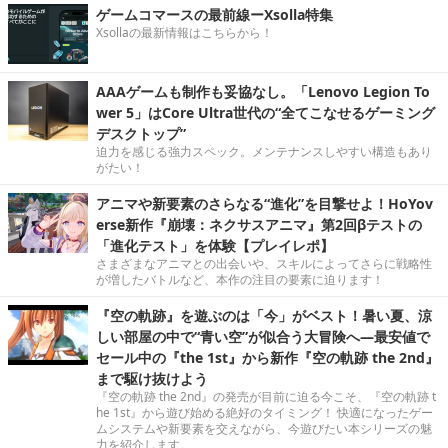
ゲームコマースの最前線ーXsolla特集
Xsollaの最新情報はこちらから！
AAAゲームも制作も妥協なし。「Lenovo Legion To
wer 5」はCore Ultra世代の“全てこなせるゲーミング
デスクトップ”
迫力を感じる強力スペック。メンテナンスしやすい構造もあり
がたい！
アニマや新要素のさらなる“進化”を目撃せよ！HoYov
erse新作『崩壊：ネクサスアニマ』第2回βテストの
「進化テスト」を体験【プレイレポ】
さまざまなアニマとの出会いや、スキルによってさらに戦略性
が増したバトルなど、本作の注目の要素に迫ります！
『空の軌跡』を遊ぶのは「今」がベスト！暑い夏、涼
しい部屋の中で“青い空”が似合う大冒険へ―最安値で
セール中の『the 1st』から新作『空の軌跡 the 2nd』
まで駆け抜けよう
『空の軌跡 the 2nd』の発売が目前に迫る今こそ、『空の軌跡 t
he 1st』から遊び始める絶好のタイミング！ 快適になったゲー
ムシステムや新要素を交えながら、今遊びたい本シリーズの魅
力を紹介します。