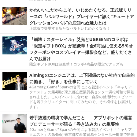
かわいい…だからこそ、いじめたくなる。正式版リリ
ースの『パルワールド』プレイヤーに訊く“キュートア
グレッション×パル”の底知れぬ魅力とは
正式版で登場する新たなパルもいじめたくなる！
『崩壊：スターレイル』爻光とUGREENのコラボは
「限定ギフトBOX」が超豪華！全6商品に使える5％オ
フクーポンやコスプレイヤー撮影会など、盛りだくさ
んでお届け
限定ギフトBOXは超豪華！コラボ4商品や限定でグッズも
Aimingのエンジニアは、上下関係のない社内で自主的
に働き、「好き」を仕事にしていく
4GamerとGame*Sparkの合同による就活イベント「キャリア
クエスト」の第4回が東京都立産業貿易センター浜松町館で開催
されました。このイベントに合わせ、自身の就活時のエピソー
ドを若手クリエイターに聞いてみたので、その模様をお届けし
ます。
若手抜擢の環境で学んだこと――アプリボットの運営
プロデューサーが語る「巻き込み力」の重要性
4GamerとGame*Sparkの合同による就活イベント「キャリア
クエスト」の第4回が東京都立産業貿易センター浜松町館で開催