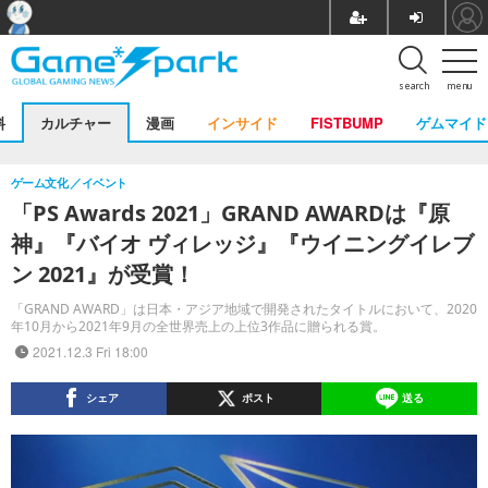
search
menu
料
カルチャー
漫画
インサイド
FISTBUMP
ゲムマイド
ゲーム文化
イベント
「PS Awards 2021」GRAND AWARDは『原
神』『バイオ ヴィレッジ』『ウイニングイレブ
ン 2021』が受賞！
「GRAND AWARD」は日本・アジア地域で開発されたタイトルにおいて、2020
年10月から2021年9月の全世界売上の上位3作品に贈られる賞。
2021.12.3 Fri 18:00
シェア
ポスト
送る