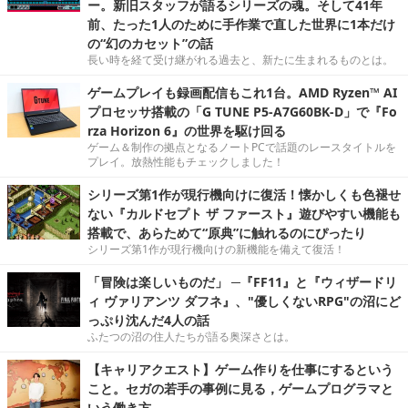
ー。新旧スタッフが語るシリーズの魂。そして41年
前、たった1人のために手作業で直した世界に1本だけ
の“幻のカセット”の話
長い時を経て受け継がれる過去と、新たに生まれるものとは。
ゲームプレイも録画配信もこれ1台。AMD Ryzen™ AI
プロセッサ搭載の「G TUNE P5-A7G60BK-D」で『Fo
rza Horizon 6』の世界を駆け回る
ゲーム＆制作の拠点となるノートPCで話題のレースタイトルを
プレイ。放熱性能もチェックしました！
シリーズ第1作が現行機向けに復活！懐かしくも色褪せ
ない『カルドセプト ザ ファースト』遊びやすい機能も
搭載で、あらためて“原典”に触れるのにぴったり
シリーズ第1作が現行機向けの新機能を備えて復活！
「冒険は楽しいものだ」 ─『FF11』と『ウィザードリ
ィ ヴァリアンツ ダフネ』、"優しくないRPG"の沼にど
っぷり沈んだ4人の話
ふたつの沼の住人たちが語る奥深さとは。
【キャリアクエスト】ゲーム作りを仕事にするという
こと。セガの若手の事例に見る，ゲームプログラマと
いう働き方