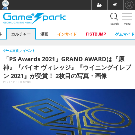
search
menu
料
カルチャー
漫画
インサイド
FISTBUMP
ゲムマイド
ゲーム文化
イベント
「PS Awards 2021」GRAND AWARDは『原
神』『バイオ ヴィレッジ』『ウイニングイレブ
ン 2021』が受賞！ 2枚目の写真・画像
2021.12.3 Fri 18:00