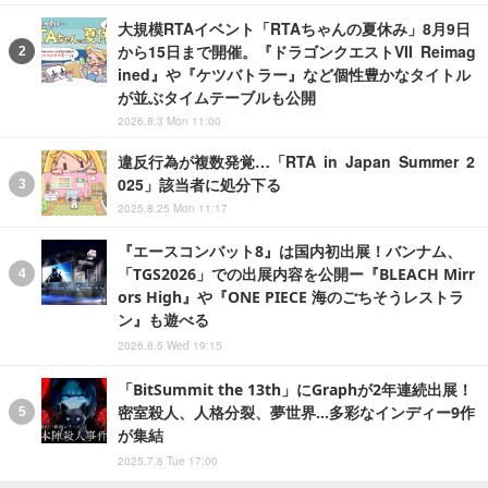
大規模RTAイベント「RTAちゃんの夏休み」8月9日
から15日まで開催。『ドラゴンクエストVII Reimag
ined』や『ケツバトラー』など個性豊かなタイトル
が並ぶタイムテーブルも公開
2026.8.3 Mon 11:00
違反行為が複数発覚…「RTA in Japan Summer 2
025」該当者に処分下る
2025.8.25 Mon 11:17
『エースコンバット8』は国内初出展！バンナム、
「TGS2026」での出展内容を公開ー『BLEACH Mirr
ors High』や『ONE PIECE 海のごちそうレストラ
ン』も遊べる
2026.8.5 Wed 19:15
「BitSummit the 13th」にGraphが2年連続出展！
密室殺人、人格分裂、夢世界…多彩なインディー9作
が集結
2025.7.8 Tue 17:00