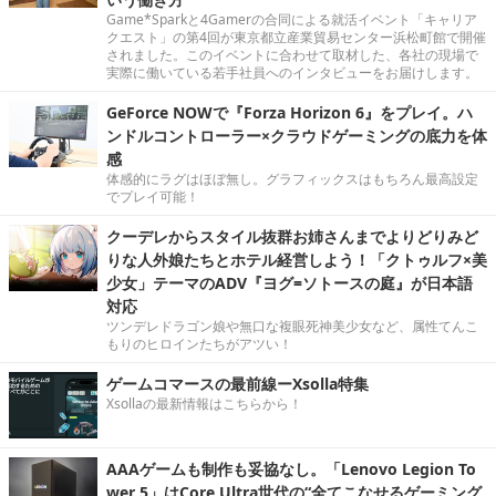
Game*Sparkと4Gamerの合同による就活イベント「キャリア
クエスト」の第4回が東京都立産業貿易センター浜松町館で開催
されました。このイベントに合わせて取材した、各社の現場で
実際に働いている若手社員へのインタビューをお届けします。
GeForce NOWで『Forza Horizon 6』をプレイ。ハ
ンドルコントローラー×クラウドゲーミングの底力を体
感
体感的にラグはほぼ無し。グラフィックスはもちろん最高設定
でプレイ可能！
クーデレからスタイル抜群お姉さんまでよりどりみど
りな人外娘たちとホテル経営しよう！「クトゥルフ×美
少女」テーマのADV『ヨグ=ソトースの庭』が日本語
対応
ツンデレドラゴン娘や無口な複眼死神美少女など、属性てんこ
もりのヒロインたちがアツい！
ゲームコマースの最前線ーXsolla特集
Xsollaの最新情報はこちらから！
AAAゲームも制作も妥協なし。「Lenovo Legion To
wer 5」はCore Ultra世代の“全てこなせるゲーミング