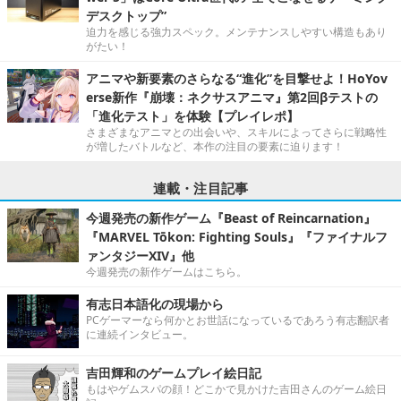
デスクトップ”
迫力を感じる強力スペック。メンテナンスしやすい構造もあり
がたい！
アニマや新要素のさらなる“進化”を目撃せよ！HoYov
erse新作『崩壊：ネクサスアニマ』第2回βテストの
「進化テスト」を体験【プレイレポ】
さまざまなアニマとの出会いや、スキルによってさらに戦略性
が増したバトルなど、本作の注目の要素に迫ります！
連載・注目記事
今週発売の新作ゲーム『Beast of Reincarnation』
『MARVEL Tōkon: Fighting Souls』『ファイナルフ
ァンタジーXIV』他
今週発売の新作ゲームはこちら。
有志日本語化の現場から
PCゲーマーなら何かとお世話になっているであろう有志翻訳者
に連続インタビュー。
吉田輝和のゲームプレイ絵日記
もはやゲムスパの顔！どこかで見かけた吉田さんのゲーム絵日