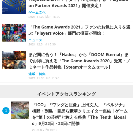
on Partner Awards 2021」開催決定！
ゲーム文化
2021.11.29 Mon 16:30
「The Game Awards 2021」ファンのお気に入りを選
ぶ「Players’Voice」部門の投票が開始！
ニュース
2021.12.3 Fri 15:30
まだ間に合う！『Hades』から『DOOM Eternal』ま
でお得に買える「The Game Awards 2020」受賞・ノ
ミネート作品特集【Steamオータムセール】
連載・特集
2021.11.30 Tue 11:45
イベントアクセスランキング
『ICO』『ワンダと巨像』上田文人、『ペルソナ』
橋野・副島・目黒ら豪華クリエイター集結！ゲーム
を“第十の芸術”と称える祭典「The Tenth Mosai
c」9月22日・23日に開催
2026.8.7 Fri 10:10