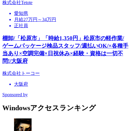
株式会社Tetote
愛知県
月給27万円～34万円
正社員
棚卸/「松原市」「時給1,350円」松原市の軽作業/
ゲームパッケージ検品スタッフ/週払いOK/×各種手
当あり×空調完備×日祝休み×経験・資格は一切不
問!/大阪府
株式会社トーコー
大阪府
Sponsored by
Windowsアクセスランキング