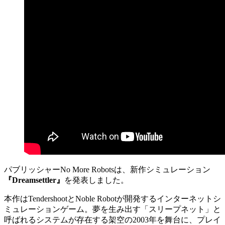
パブリッシャーNo More Robotsは、新作シミュレーション
『Dreamsettler』
を発表しました。
本作はTendershootとNoble Robotが開発するインターネットシ
ミュレーションゲーム。夢を生み出す「スリープネット」と
呼ばれるシステムが存在する架空の2003年を舞台に、プレイ