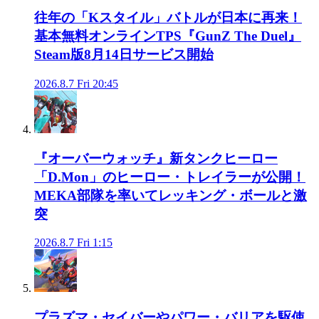
往年の「Kスタイル」バトルが日本に再来！
基本無料オンラインTPS『GunZ The Duel』
Steam版8月14日サービス開始
2026.8.7 Fri 20:45
『オーバーウォッチ』新タンクヒーロー
「D.Mon」のヒーロー・トレイラーが公開！
MEKA部隊を率いてレッキング・ボールと激
突
2026.8.7 Fri 1:15
プラズマ・セイバーやパワー・バリアを駆使