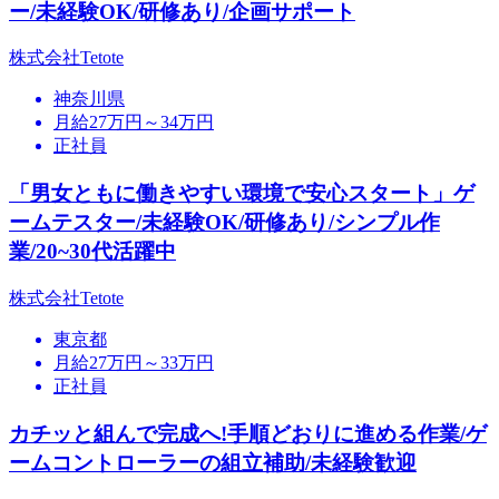
ー/未経験OK/研修あり/企画サポート
株式会社Tetote
神奈川県
月給27万円～34万円
正社員
「男女ともに働きやすい環境で安心スタート」ゲ
ームテスター/未経験OK/研修あり/シンプル作
業/20~30代活躍中
株式会社Tetote
東京都
月給27万円～33万円
正社員
カチッと組んで完成へ!手順どおりに進める作業/ゲ
ームコントローラーの組立補助/未経験歓迎