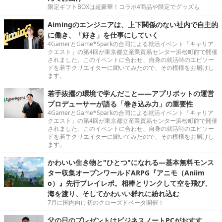
限定ギフトBOXは超豪華！コラボ4商品や限定でグッズも
Aimingのエンジニアは、上下関係のない社内で自主的
に働き、「好き」を仕事にしていく
4GamerとGame*Sparkの合同による就活イベント「キャリア
クエスト」の第4回が東京都立産業貿易センター浜松町館で開催
されました。このイベントに合わせ、自身の就活時のエピソー
ドを若手クリエイターに聞いてみたので、その模様をお届けし
ます。
若手抜擢の環境で学んだこと――アプリボットの運営
プロデューサーが語る「巻き込み力」の重要性
4GamerとGame*Sparkの合同による就活イベント「キャリア
クエスト」の第4回が東京都立産業貿易センター浜松町館で開催
されました。このイベントに合わせ、自身の就活時のエピソー
ドを若手クリエイターに聞いてみたので、その模様をお届けし
ます。
かわいい生き物と"ひとつ"になれる―基本無料モンス
ター収集オープンワールドARPG『アニモ（Aniim
o）』先行プレイレポ。相棒とリンクして空を飛び、
海を渡り、そしてかわいい群れに紛れ込む
7月に国内向け初のクローズドベータ開催！
父の日のプレゼントはビジネスノートPCがおすす