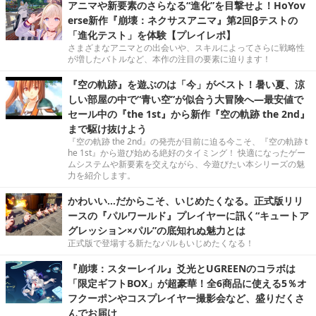
アニマや新要素のさらなる“進化”を目撃せよ！HoYov
erse新作『崩壊：ネクサスアニマ』第2回βテストの
「進化テスト」を体験【プレイレポ】
さまざまなアニマとの出会いや、スキルによってさらに戦略性
が増したバトルなど、本作の注目の要素に迫ります！
『空の軌跡』を遊ぶのは「今」がベスト！暑い夏、涼
しい部屋の中で“青い空”が似合う大冒険へ―最安値で
セール中の『the 1st』から新作『空の軌跡 the 2nd』
まで駆け抜けよう
『空の軌跡 the 2nd』の発売が目前に迫る今こそ、『空の軌跡 t
he 1st』から遊び始める絶好のタイミング！ 快適になったゲー
ムシステムや新要素を交えながら、今遊びたい本シリーズの魅
力を紹介します。
かわいい…だからこそ、いじめたくなる。正式版リリ
ースの『パルワールド』プレイヤーに訊く“キュートア
グレッション×パル”の底知れぬ魅力とは
正式版で登場する新たなパルもいじめたくなる！
『崩壊：スターレイル』爻光とUGREENのコラボは
「限定ギフトBOX」が超豪華！全6商品に使える5％オ
フクーポンやコスプレイヤー撮影会など、盛りだくさ
んでお届け