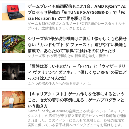
ゲームプレイも録画配信もこれ1台。AMD Ryzen™ AI
プロセッサ搭載の「G TUNE P5-A7G60BK-D」で『Fo
rza Horizon 6』の世界を駆け回る
ゲーム＆制作の拠点となるノートPCで話題のレースタイトルを
プレイ。放熱性能もチェックしました！
シリーズ第1作が現行機向けに復活！懐かしくも色褪せ
ない『カルドセプト ザ ファースト』遊びやすい機能も
搭載で、あらためて“原典”に触れるのにぴったり
シリーズ第1作が現行機向けの新機能を備えて復活！
「冒険は楽しいものだ」 ─『FF11』と『ウィザードリ
ィ ヴァリアンツ ダフネ』、"優しくないRPG"の沼にど
っぷり沈んだ4人の話
ふたつの沼の住人たちが語る奥深さとは。
【キャリアクエスト】ゲーム作りを仕事にするという
こと。セガの若手の事例に見る，ゲームプログラマと
いう働き方
Game*Sparkと4Gamerの合同による就活イベント「キャリア
クエスト」の第4回が東京都立産業貿易センター浜松町館で開催
されました。このイベントに合わせて取材した、各社の現場で
実際に働いている若手社員へのインタビューをお届けします。