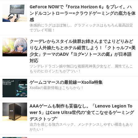
GeForce NOWで『Forza Horizon 6』をプレイ。ハ
ンドルコントローラー×クラウドゲーミングの底力を体
感
体感的にラグはほぼ無し。グラフィックスはもちろん最高設定
でプレイ可能！
クーデレからスタイル抜群お姉さんまでよりどりみど
りな人外娘たちとホテル経営しよう！「クトゥルフ×美
少女」テーマのADV『ヨグ=ソトースの庭』が日本語
対応
ツンデレドラゴン娘や無口な複眼死神美少女など、属性てんこ
もりのヒロインたちがアツい！
ゲームコマースの最前線ーXsolla特集
Xsollaの最新情報はこちらから！
AAAゲームも制作も妥協なし。「Lenovo Legion To
wer 5」はCore Ultra世代の“全てこなせるゲーミング
デスクトップ”
迫力を感じる強力スペック。メンテナンスしやすい構造もあり
がたい！