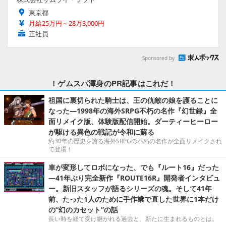
東京都
月給25万円～28万3,000円
正社員
Sponsored by
！ゲムスパ渾身のPR記事はこれだ！
祖国に裏切られた騎士は、王の仇敵の娘を護ることに
なった―1998年の海外SRPG不朽の名作『幻世録』全
面リメイク版、体験版配信開始。ダーティーヒーロー
が駆ける異色の戦記が令和に蘇る
約30年の歴史を誇る海外SRPGの不朽の名作が全面リメイクされ
て登場！
車が変形してロボになった、でも『ルート16』だった
―41年ぶり完全新作『ROUTE16R』開発者インタビュ
ー。新旧スタッフが語るシリーズの魂。そして41年
前、たった1人のために手作業で直した世界に1本だけ
の“幻のカセット”の話
長い時を経て受け継がれる過去と、新たに生まれるものとは。