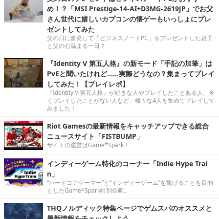
め！？「MSI Prestige-14-AI+D3MG-2619JP」でお父
さん世代に嬉しいカプコンの懐ゲーもいっしょにプレ
ゼントしてみた
父の日に奮発して「ビジネスノートPC」をプレゼントした息子
と父の心温まる一日？
『Identity V 第五人格』の新モード「手記の加筆」は
PvEと聞いたけれど……実際どうなの？集まってプレイ
してみた！【プレイレポ】
『Identity V 第五人格』が好きな人やプレイしたことある人、全
くプレイしたことがない人など、様々な4人を集めてプレイして
みました！
Riot Gamesの最新情報をキャッチアップできる総合
ニュースサイト「FISTBUMP」
サイトの運営はGame*Spark！
インディーゲーム特化のコーナー「Indie Hype Trai
n」
“ハードコアゲーマー”と“インディーゲーム”を繋げることを目的
としたGame*Spark特別企画。
THQノルディック特集ページでゲムスパのオススメと
最新情報をチェックしよう