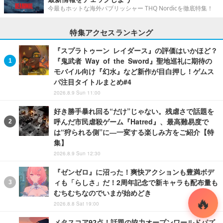
今最もホットな海外パブリッシャー THQ Nordicを徹底特集！
特集アクセスランキング
『スプラトゥーン レイダース』の評価はいかほど？
『鬼武者 Way of the Sword』聖地巡礼に期待の
モバイル向け『幻水』など新作が目白押し！ゲムス
パ注目タイトルまとめ#4
2026.8.9 Sun 11:00
好き勝手暴れ回る“だけ”じゃない。残虐さで話題を
呼んだ市民虐殺ゲーム『Hatred』、最高難易度で
は“狩られる側”に―一変する楽しみ方をご紹介【特
集】
2026.8.9 Sun 12:30
『ゼンゼロ』に沼った！爽快アクションも豊満ボデ
ィも「らしさ」だ！2周年記念で新キャラも配布量も
むちむちなのでいまが始めどき
2026.8.8 Sat 19:00
メタスコア92点！話題の協力オープンワールドパズ