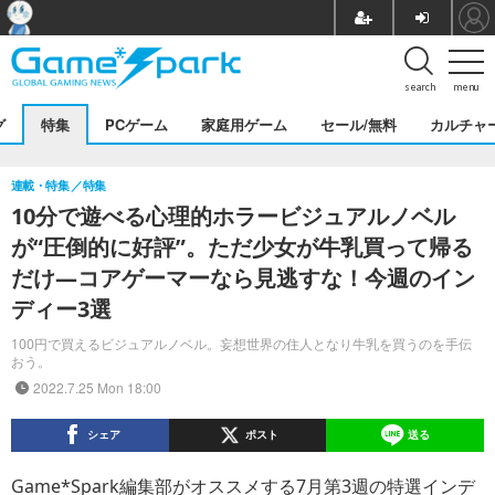
search
menu
グ
特集
PCゲーム
家庭用ゲーム
セール/無料
カルチャ
連載・特集
特集
10分で遊べる心理的ホラービジュアルノベル
が“圧倒的に好評”。ただ少女が牛乳買って帰る
だけ―コアゲーマーなら見逃すな！今週のイン
ディー3選
100円で買えるビジュアルノベル。妄想世界の住人となり牛乳を買うのを手伝
おう。
2022.7.25 Mon 18:00
シェア
ポスト
送る
Game*Spark編集部がオススメする7月第3週の特選インデ