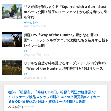
リスが銃を撃ちまくる『Squirrel with a Gun』Stea
mページ公開！追手のエージェントから銃を奪って身
を守れ
ゲーム文化
2022.7.19 Tue 7:30
狩猟FPS『Way of the Hunter』豊かなる“影の
国”へ！トランシルヴァニアの動物たちを紹介する新ト
レイラー公開
PC
2022.7.13 Wed 11:00
リアルな自然が待ち受けるオープンワールド狩猟FPS
『Way of the Hunter』現地時間8月16日リリース
PC
2022.6.25 Sat 0:31
棚卸/「松原市」「時給1,350円」松原市周辺の軽作業/ゲー
ムパッケージ検品スタッフ/週払いOK/×空調完備×マイカー
通勤OK×日祝休み×経験・資格は一切不問!/大阪府
株式会社トーコー