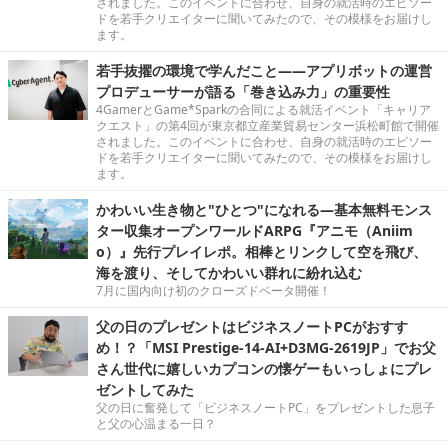
されました。このイベントに合わせ、自身の就活時のエピソー
ドを若手クリエイターに聞いてみたので、その模様をお届けし
ます。
若手抜擢の環境で学んだこと――アプリボットの運営
プロデューサーが語る「巻き込み力」の重要性
4GamerとGame*Sparkの合同による就活イベント「キャリア
クエスト」の第4回が東京都立産業貿易センター浜松町館で開催
されました。このイベントに合わせ、自身の就活時のエピソー
ドを若手クリエイターに聞いてみたので、その模様をお届けし
ます。
かわいい生き物と"ひとつ"になれる―基本無料モンス
ター収集オープンワールドARPG『アニモ（Aniim
o）』先行プレイレポ。相棒とリンクして空を飛び、
海を渡り、そしてかわいい群れに紛れ込む
7月に国内向け初のクローズドベータ開催！
父の日のプレゼントはビジネスノートPCがおすす
め！？「MSI Prestige-14-AI+D3MG-2619JP」でお父
さん世代に嬉しいカプコンの懐ゲーもいっしょにプレ
ゼントしてみた
父の日に奮発して「ビジネスノートPC」をプレゼントした息子
と父の心温まる一日？