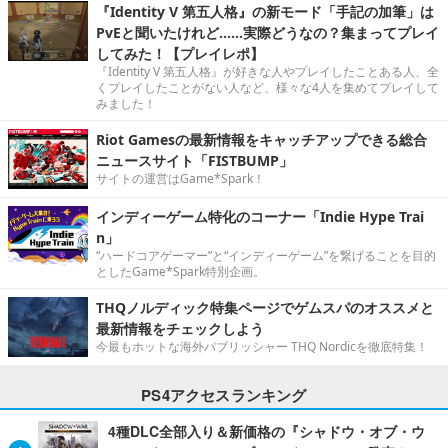
『Identity V 第五人格』の新モード「手記の加筆」は
PvEと聞いたけれど……実際どうなの？集まってプレイ
してみた！【プレイレポ】
『Identity V 第五人格』が好きな人やプレイしたことある人、全
くプレイしたことがない人など、様々な4人を集めてプレイして
みました！
Riot Gamesの最新情報をキャッチアップできる総合
ニュースサイト「FISTBUMP」
サイトの運営はGame*Spark！
インディーゲーム特化のコーナー「Indie Hype Trai
n」
“ハードコアゲーマー”と“インディーゲーム”を繋げることを目的
としたGame*Spark特別企画。
THQノルディック特集ページでゲムスパのオススメと
最新情報をチェックしよう
今最もホットな海外パブリッシャー THQ Nordicを徹底特集！
PS4アクセスランキング
4種DLC全部入り＆新価格の『シャドウ・オブ・ウ