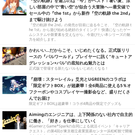
『空の軌跡』を遊ぶのは「今」がベスト！暑い夏、涼
しい部屋の中で“青い空”が似合う大冒険へ―最安値で
セール中の『the 1st』から新作『空の軌跡 the 2nd』
まで駆け抜けよう
『空の軌跡 the 2nd』の発売が目前に迫る今こそ、『空の軌跡 t
he 1st』から遊び始める絶好のタイミング！ 快適になったゲー
ムシステムや新要素を交えながら、今遊びたい本シリーズの魅
力を紹介します。
かわいい…だからこそ、いじめたくなる。正式版リリ
ースの『パルワールド』プレイヤーに訊く“キュートア
グレッション×パル”の底知れぬ魅力とは
正式版で登場する新たなパルもいじめたくなる！
『崩壊：スターレイル』爻光とUGREENのコラボは
「限定ギフトBOX」が超豪華！全6商品に使える5％オ
フクーポンやコスプレイヤー撮影会など、盛りだくさ
んでお届け
限定ギフトBOXは超豪華！コラボ4商品や限定でグッズも
Aimingのエンジニアは、上下関係のない社内で自主的
に働き、「好き」を仕事にしていく
4GamerとGame*Sparkの合同による就活イベント「キャリア
クエスト」の第4回が東京都立産業貿易センター浜松町館で開催