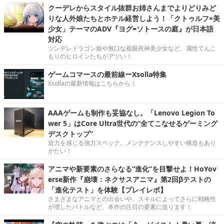
クーデレからスタイル抜群お姉さんまでよりどりみど
りな人外娘たちとホテル経営しよう！「クトゥルフ×美
少女」テーマのADV『ヨグ=ソトースの庭』が日本語
対応
ツンデレドラゴン娘や無口な複眼死神美少女など、属性てんこ
もりのヒロインたちがアツい！
ゲームコマースの最前線ーXsolla特集
Xsollaの最新情報はこちらから！
AAAゲームも制作も妥協なし。「Lenovo Legion To
wer 5」はCore Ultra世代の“全てこなせるゲーミング
デスクトップ”
迫力を感じる強力スペック。メンテナンスしやすい構造もあり
がたい！
アニマや新要素のさらなる“進化”を目撃せよ！HoYov
erse新作『崩壊：ネクサスアニマ』第2回βテストの
「進化テスト」を体験【プレイレポ】
さまざまなアニマとの出会いや、スキルによってさらに戦略性
が増したバトルなど、本作の注目の要素に迫ります！