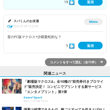
19
返信
スパくんのお友達
Menu
2023-01-09 13:22:09
昔のFC版マクロス+沙羅曼蛇的な？
5
返信
コメントをすべて読む（全11件）
関連ニュース
「劇場版マクロスΔ」全10種の“前売券付きブロマイ
ド”販売決定！ コンビニでプリントする新サービス
「エンタメプリント」第1弾
Game*Spark
2021.7.13 Tue 15:12
弾幕は破壊できるもの…敵ごとすべてを吹きとばせ！