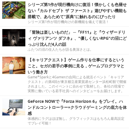
シリーズ第1作が現行機向けに復活！懐かしくも色褪せ
ない『カルドセプト ザ ファースト』遊びやすい機能も
搭載で、あらためて“原典”に触れるのにぴったり
シリーズ第1作が現行機向けの新機能を備えて復活！
「冒険は楽しいものだ」 ─『FF11』と『ウィザードリ
ィ ヴァリアンツ ダフネ』、"優しくないRPG"の沼にど
っぷり沈んだ4人の話
ふたつの沼の住人たちが語る奥深さとは。
【キャリアクエスト】ゲーム作りを仕事にするという
こと。セガの若手の事例に見る，ゲームプログラマと
いう働き方
Game*Sparkと4Gamerの合同による就活イベント「キャリア
クエスト」の第4回が東京都立産業貿易センター浜松町館で開催
されました。このイベントに合わせて取材した、各社の現場で
実際に働いている若手社員へのインタビューをお届けします。
GeForce NOWで『Forza Horizon 6』をプレイ。ハ
ンドルコントローラー×クラウドゲーミングの底力を体
感
体感的にラグはほぼ無し。グラフィックスはもちろん最高設定
でプレイ可能！