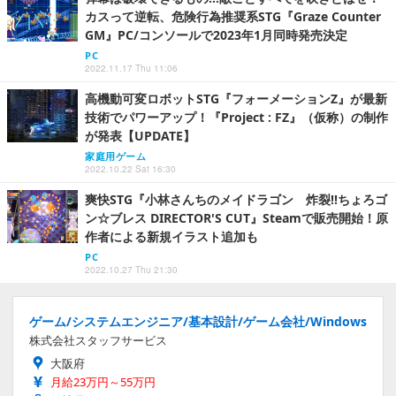
カスって逆転、危険行為推奨系STG『Graze Counter
GM』PC/コンソールで2023年1月同時発売決定
PC
2022.11.17 Thu 11:06
高機動可変ロボットSTG『フォーメーションZ』が最新
技術でパワーアップ！『Project : FZ』（仮称）の制作
が発表【UPDATE】
家庭用ゲーム
2022.10.22 Sat 16:30
爽快STG『小林さんちのメイドラゴン 炸裂!!ちょろゴ
ン☆ブレス DIRECTOR'S CUT』Steamで販売開始！原
作者による新規イラスト追加も
PC
2022.10.27 Thu 21:30
ゲーム/システムエンジニア/基本設計/ゲーム会社/Windows
株式会社スタッフサービス
大阪府
月給23万円～55万円