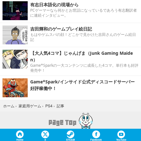
有志日本語化の現場から
PCゲーマーなら何かとお世話になっているであろう有志翻訳者
に連続インタビュー。
吉田輝和のゲームプレイ絵日記
もはやゲムスパの顔！どこかで見かけた吉田さんのゲーム絵日
記
【大人気4コマ】じゃんげま（Junk Gaming Maide
n）
Game*Sparkの一大コンテンツに成長した4コマ。単行本も好評
発売中！
Game*Spark/インサイド公式ディスコードサーバー
好評稼働中！
記事
ホーム
›
家庭用ゲーム
›
PS4
›
Home
X
STEAM
Facebook
YouTube