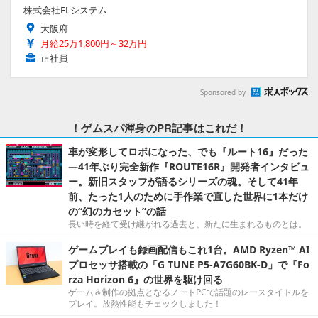
株式会社ELシステム
大阪府
月給25万1,800円～32万円
正社員
Sponsored by
！ゲムスパ渾身のPR記事はこれだ！
車が変形してロボになった、でも『ルート16』だった
―41年ぶり完全新作『ROUTE16R』開発者インタビュ
ー。新旧スタッフが語るシリーズの魂。そして41年
前、たった1人のために手作業で直した世界に1本だけ
の“幻のカセット”の話
長い時を経て受け継がれる過去と、新たに生まれるものとは。
ゲームプレイも録画配信もこれ1台。AMD Ryzen™ AI
プロセッサ搭載の「G TUNE P5-A7G60BK-D」で『Fo
rza Horizon 6』の世界を駆け回る
ゲーム＆制作の拠点となるノートPCで話題のレースタイトルを
プレイ。放熱性能もチェックしました！