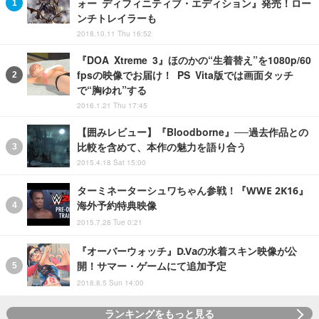
ォー ディフィニティブ・エディション』発売！ロー
ンチトレイラーも
2018.10.11 Thu 16:52
『DOA Xtreme 3』ほのかの“生着替え”を1080p/60
fpsの映像でお届け！ PS Vita版では画面タッチ
で“胸ゆれ”する
2016.1.21 Thu 17:45
【囲みレビュー】『Bloodborne』──過去作品との
比較を含めて、本作の魅力を語り合う
2015.4.18 Sat 15:00
ターミネーターシュワちゃん参戦！『WWE 2K16』
海外予約特典映像
2015.7.28 Tue 0:21
『オーバーウォッチ』D.Vaの水着スキン映像が公
開！サマー・ゲームにて追加予定
2018.8.5 Sun 14:00
ランキングをもっと見る