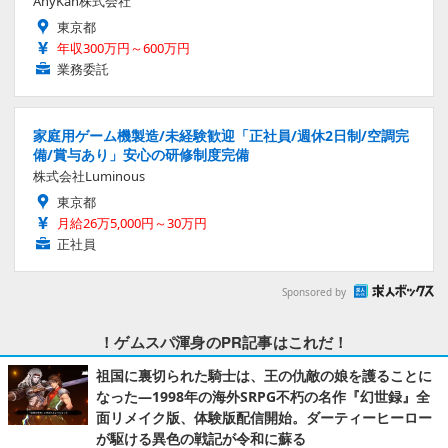
AnyKan株式会社
東京都
年収300万円～600万円
業務委託
家庭用ゲーム機製造/未経験歓迎「正社員/週休2日制/空調完
備/賞与あり」安心の研修制度完備
株式会社Luminous
東京都
月給26万5,000円～30万円
正社員
Sponsored by
！ゲムスパ渾身のPR記事はこれだ！
祖国に裏切られた騎士は、王の仇敵の娘を護ることに
なった―1998年の海外SRPG不朽の名作『幻世録』全
面リメイク版、体験版配信開始。ダーティーヒーロー
が駆ける異色の戦記が令和に蘇る