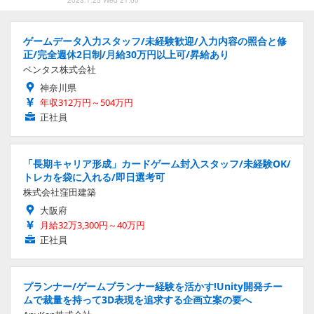
2023.1.25 Wed 21:00
ゲームデータ入力スタッフ/未経験歓迎/入力内容の照合と修
正/完全週休2日制/月給30万円以上可/昇給あり
ベンタス株式会社
神奈川県
年収312万円～504万円
正社員
「長期キャリア形成」カードゲーム封入スタッフ/未経験OK/
トレカを袋に入れる/即日選考可
株式会社窪田建築
大阪府
月給32万3,300円～40万円
正社員
プランナー/ゲームプランナー経験を活かす!Unity開発チー
ムで裁量を持って3D表現を追求する企画立案の要へ