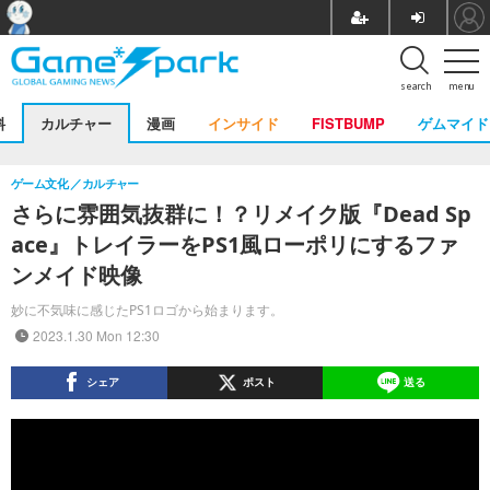
search
menu
料
カルチャー
漫画
インサイド
FISTBUMP
ゲムマイド
ゲーム文化
カルチャー
さらに雰囲気抜群に！？リメイク版『Dead Sp
ace』トレイラーをPS1風ローポリにするファ
ンメイド映像
妙に不気味に感じたPS1ロゴから始まります。
2023.1.30 Mon 12:30
シェア
ポスト
送る