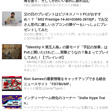
海を渡り、そしてかわいい群れに紛れ込む
7月に国内向け初のクローズドベータ開催！
父の日のプレゼントはビジネスノートPCがおすす
め！？「MSI Prestige-14-AI+D3MG-2619JP」でお父
さん世代に嬉しいカプコンの懐ゲーもいっしょにプレ
ゼントしてみた
父の日に奮発して「ビジネスノートPC」をプレゼントした息子
と父の心温まる一日？
『Identity V 第五人格』の新モード「手記の加筆」は
PvEと聞いたけれど……実際どうなの？集まってプレイ
してみた！【プレイレポ】
『Identity V 第五人格』が好きな人やプレイしたことある人、全
くプレイしたことがない人など、様々な4人を集めてプレイして
みました！
Riot Gamesの最新情報をキャッチアップできる総合
ニュースサイト「FISTBUMP」
サイトの運営はGame*Spark！
インディーゲーム特化のコーナー「Indie Hype Trai
n」
“ハードコアゲーマー”と“インディーゲーム”を繋げることを目的