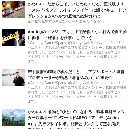
かわいい…だからこそ、いじめたくなる。正式版リリ
ースの『パルワールド』プレイヤーに訊く“キュートア
グレッション×パル”の底知れぬ魅力とは
正式版で登場する新たなパルもいじめたくなる！
Aimingのエンジニアは、上下関係のない社内で自主的
に働き、「好き」を仕事にしていく
4GamerとGame*Sparkの合同による就活イベント「キャリア
クエスト」の第4回が東京都立産業貿易センター浜松町館で開催
されました。このイベントに合わせ、自身の就活時のエピソー
ドを若手クリエイターに聞いてみたので、その模様をお届けし
ます。
若手抜擢の環境で学んだこと――アプリボットの運営
プロデューサーが語る「巻き込み力」の重要性
4GamerとGame*Sparkの合同による就活イベント「キャリア
クエスト」の第4回が東京都立産業貿易センター浜松町館で開催
されました。このイベントに合わせ、自身の就活時のエピソー
ドを若手クリエイターに聞いてみたので、その模様をお届けし
ます。
かわいい生き物と"ひとつ"になれる―基本無料モンス
ター収集オープンワールドARPG『アニモ（Aniim
o）』先行プレイレポ。相棒とリンクして空を飛び、