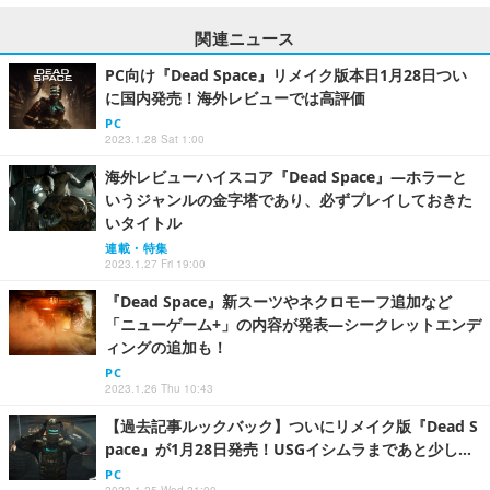
関連ニュース
PC向け『Dead Space』リメイク版本日1月28日つい
に国内発売！海外レビューでは高評価
PC
2023.1.28 Sat 1:00
海外レビューハイスコア『Dead Space』―ホラーと
いうジャンルの金字塔であり、必ずプレイしておきた
いタイトル
連載・特集
2023.1.27 Fri 19:00
『Dead Space』新スーツやネクロモーフ追加など
「ニューゲーム+」の内容が発表―シークレットエンデ
ィングの追加も！
PC
2023.1.26 Thu 10:43
【過去記事ルックバック】ついにリメイク版『Dead S
pace』が1月28日発売！USGイシムラまであと少し…
PC