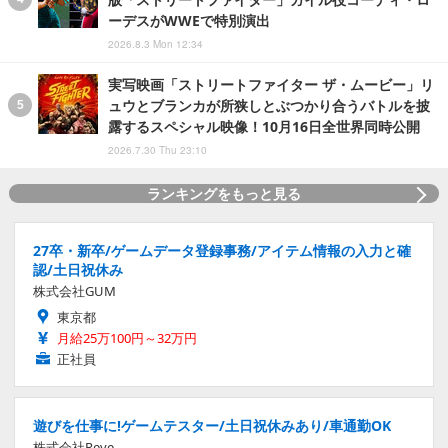
ーデスがWWEで特別演出
2026.8.3 Mon 12:34
実写映画「ストリートファイター ザ・ムービー」リ
ュウとブランカが所狭しとぶつかり合うバトルを披
露するスペシャル映像！10月16日全世界同時公開
2026.7.30 Thu 23:10
ランキングをもっと見る
27卒・新卒/ゲームデータ登録事務/アイテム情報の入力と確
認/土日祝休み
株式会社GUM
東京都
月給25万100円～32万円
正社員
遊びを仕事に!ゲームテスター/土日祝休みあり/車通勤OK
株式会社Reve