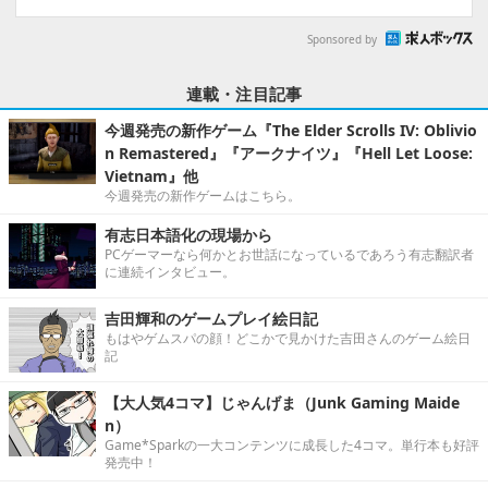
Sponsored by
連載・注目記事
今週発売の新作ゲーム『The Elder Scrolls IV: Oblivio
n Remastered』『アークナイツ』『Hell Let Loose:
Vietnam』他
今週発売の新作ゲームはこちら。
有志日本語化の現場から
PCゲーマーなら何かとお世話になっているであろう有志翻訳者
に連続インタビュー。
吉田輝和のゲームプレイ絵日記
もはやゲムスパの顔！どこかで見かけた吉田さんのゲーム絵日
記
【大人気4コマ】じゃんげま（Junk Gaming Maide
n）
Game*Sparkの一大コンテンツに成長した4コマ。単行本も好評
発売中！