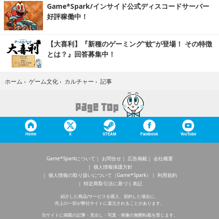
Game*Spark/インサイド公式ディスコードサーバー
好評稼働中！
【大喜利】『新種のゲーミング“蚊”が登場！ その特徴
とは？』回答募集中！
記事
ホーム
›
ゲーム文化
›
カルチャー
›
Home
X
STEAM
Facebook
YouTube
Game*Sparkについて
お問合せ
広告掲載
会社概要
個人情報保護方針
個人情報の取り扱いについて（Game*Spark）
利用規約
特定商取引法に基づく表記
紹介した商品/サービスを購入、契約した場合に、
売上の一部が弊社サイトに還元されることがあります。
当サイトに掲載の記事・見出し・写真・画像の無断転載を禁じます。