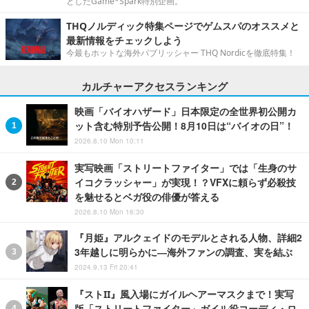
としたGame*Spark特別企画。
THQノルディック特集ページでゲムスパのオススメと
最新情報をチェックしよう
今最もホットな海外パブリッシャー THQ Nordicを徹底特集！
カルチャーアクセスランキング
映画「バイオハザード」日本限定の全世界初公開カ
ット含む特別予告公開！8月10日は“バイオの日”！
2026.8.10 Mon 10:11
実写映画「ストリートファイター」では「生身のサ
イコクラッシャー」が実現！？VFXに頼らず必殺技
を魅せるとベガ役の俳優が答える
2026.8.10 Mon 16:30
『月姫』アルクェイドのモデルとされる人物、詳細2
3年越しに明らかに―海外ファンの調査、実を結ぶ
2024.9.13 Fri 20:41
『ストII』風入場にガイルヘアーマスクまで！実写
版「ストリートファイター」ガイル役コーディ・ロ