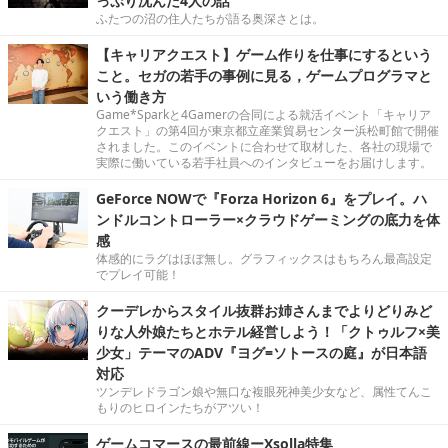
っぷり沈んだ4人の話
ふたつの沼の住人たちが語る奥深さとは。
【キャリアクエスト】ゲーム作りを仕事にするという
こと。セガの若手の事例に見る，ゲームプログラマと
いう働き方
Game*Sparkと4Gamerの合同による就活イベント「キャリア
クエスト」の第4回が東京都立産業貿易センター浜松町館で開催
されました。このイベントに合わせて取材した、各社の現場で
実際に働いている若手社員へのインタビューをお届けします。
GeForce NOWで『Forza Horizon 6』をプレイ。ハ
ンドルコントローラー×クラウドゲーミングの底力を体
感
体感的にラグはほぼ無し。グラフィックスはもちろん最高設定
でプレイ可能！
クーデレからスタイル抜群お姉さんまでよりどりみど
りな人外娘たちとホテル経営しよう！「クトゥルフ×美
少女」テーマのADV『ヨグ=ソトースの庭』が日本語
対応
ツンデレドラゴン娘や無口な複眼死神美少女など、属性てんこ
もりのヒロインたちがアツい！
ゲームコマースの最前線ーXsolla特集