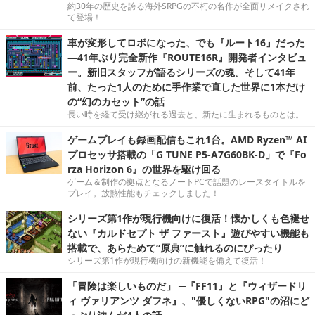
約30年の歴史を誇る海外SRPGの不朽の名作が全面リメイクされ
て登場！
車が変形してロボになった、でも『ルート16』だった
―41年ぶり完全新作『ROUTE16R』開発者インタビュ
ー。新旧スタッフが語るシリーズの魂。そして41年
前、たった1人のために手作業で直した世界に1本だけ
の“幻のカセット”の話
長い時を経て受け継がれる過去と、新たに生まれるものとは。
ゲームプレイも録画配信もこれ1台。AMD Ryzen™ AI
プロセッサ搭載の「G TUNE P5-A7G60BK-D」で『Fo
rza Horizon 6』の世界を駆け回る
ゲーム＆制作の拠点となるノートPCで話題のレースタイトルを
プレイ。放熱性能もチェックしました！
シリーズ第1作が現行機向けに復活！懐かしくも色褪せ
ない『カルドセプト ザ ファースト』遊びやすい機能も
搭載で、あらためて“原典”に触れるのにぴったり
シリーズ第1作が現行機向けの新機能を備えて復活！
「冒険は楽しいものだ」 ─『FF11』と『ウィザードリ
ィ ヴァリアンツ ダフネ』、"優しくないRPG"の沼にど