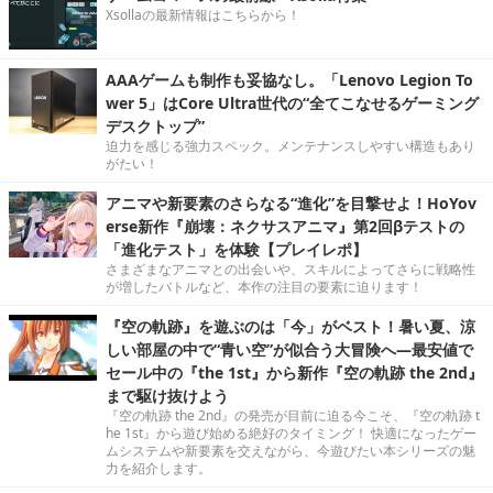
Xsollaの最新情報はこちらから！
AAAゲームも制作も妥協なし。「Lenovo Legion To
wer 5」はCore Ultra世代の“全てこなせるゲーミング
デスクトップ”
迫力を感じる強力スペック。メンテナンスしやすい構造もあり
がたい！
アニマや新要素のさらなる“進化”を目撃せよ！HoYov
erse新作『崩壊：ネクサスアニマ』第2回βテストの
「進化テスト」を体験【プレイレポ】
さまざまなアニマとの出会いや、スキルによってさらに戦略性
が増したバトルなど、本作の注目の要素に迫ります！
『空の軌跡』を遊ぶのは「今」がベスト！暑い夏、涼
しい部屋の中で“青い空”が似合う大冒険へ―最安値で
セール中の『the 1st』から新作『空の軌跡 the 2nd』
まで駆け抜けよう
『空の軌跡 the 2nd』の発売が目前に迫る今こそ、『空の軌跡 t
he 1st』から遊び始める絶好のタイミング！ 快適になったゲー
ムシステムや新要素を交えながら、今遊びたい本シリーズの魅
力を紹介します。