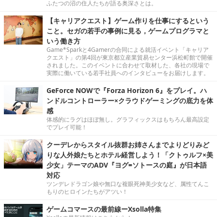
ふたつの沼の住人たちが語る奥深さとは。
【キャリアクエスト】ゲーム作りを仕事にするという
こと。セガの若手の事例に見る，ゲームプログラマと
いう働き方
Game*Sparkと4Gamerの合同による就活イベント「キャリア
クエスト」の第4回が東京都立産業貿易センター浜松町館で開催
されました。このイベントに合わせて取材した、各社の現場で
実際に働いている若手社員へのインタビューをお届けします。
GeForce NOWで『Forza Horizon 6』をプレイ。ハ
ンドルコントローラー×クラウドゲーミングの底力を体
感
体感的にラグはほぼ無し。グラフィックスはもちろん最高設定
でプレイ可能！
クーデレからスタイル抜群お姉さんまでよりどりみど
りな人外娘たちとホテル経営しよう！「クトゥルフ×美
少女」テーマのADV『ヨグ=ソトースの庭』が日本語
対応
ツンデレドラゴン娘や無口な複眼死神美少女など、属性てんこ
もりのヒロインたちがアツい！
ゲームコマースの最前線ーXsolla特集