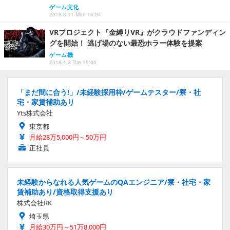
ゲーム文化
2019.3.11 Mon 16:04
VRプロジェクト『金縛りVR』がクラウドファンディン
グを開始！ 逃げ場のない最恐ホラー体験を提案
ゲーム機
2018.4.3 Tue 19:00
「まだ間に合う!」/未経験採用枠/ゲームテスター/寮・社
宅・家賃補助あり
Yts株式会社
東京都
月給28万5,000円～50万円
正社員
未経験からなれる人気ゲームのQAエンジニア/寮・社宅・家
賃補助あり/資格取得支援あり
株式会社RK
埼玉県
月給30万円～51万8,000円