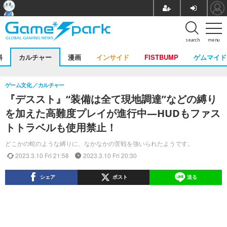
search
menu
料
カルチャー
漫画
インサイド
FISTBUMP
ゲムマイド
ゲーム文化
カルチャー
『デススト』“装備は全て現地調達”などの縛り
を加えた高難度プレイが進行中―HUDもファス
トトラベルも使用禁止！
どこかの蛇のような縛りに、なかなかの苦戦を強いられたようです。
2023.3.10 Fri 21:58
2023.3.10 Fri 20:30
シェア
ポスト
送る