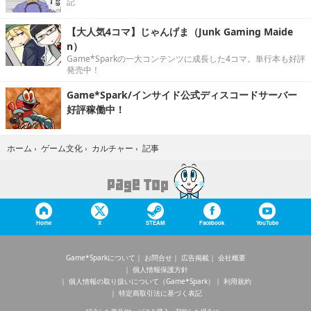
記
【大人気4コマ】じゃんげま（Junk Gaming Maide
n）
Game*Sparkの一大コンテンツに成長した4コマ。単行本も好評
発売中！
Game*Spark/インサイド公式ディスコードサーバー
好評稼働中！
記事
ホーム
›
ゲーム文化
›
カルチャー
›
Home
X
STEAM
Facebook
YouTube
Game*Sparkについて
お問合せ
広告掲載
会社概要
個人情報保護方針
個人情報の取り扱いについて（Game*Spark）
利用規約
特定商取引法に基づく表記