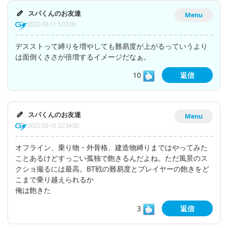
スパくんのお友達
Menu
2023-03-11 5:03:09
デスストって縛りを増やしても難易度が上がるっていうより
は面倒くささが倍増するイメージだなぁ。
10
返信
スパくんのお友達
Menu
2023-03-10 22:34:00
オフライン、乗り物・外骨格、建造物縛りまではやってみた
ことあるけどすっごい孤独で飽きるんだよね。ただ風景のス
クショ撮るには最高。BT戦の難易度とプレイヤーの飽きをど
こまで乗り越えられるか
俺は飽きた
3
返信