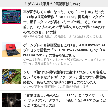
！ゲムスパ渾身のPR記事はこれだ！
車が変形してロボになった、でも『ルート16』だった
―41年ぶり完全新作『ROUTE16R』開発者インタビュ
ー。新旧スタッフが語るシリーズの魂。そして41年
前、たった1人のために手作業で直した世界に1本だけ
の“幻のカセット”の話
長い時を経て受け継がれる過去と、新たに生まれるものとは。
ゲームプレイも録画配信もこれ1台。AMD Ryzen™ AI
プロセッサ搭載の「G TUNE P5-A7G60BK-D」で『Fo
rza Horizon 6』の世界を駆け回る
ゲーム＆制作の拠点となるノートPCで話題のレースタイトルを
プレイ。放熱性能もチェックしました！
シリーズ第1作が現行機向けに復活！懐かしくも色褪せ
ない『カルドセプト ザ ファースト』遊びやすい機能も
搭載で、あらためて“原典”に触れるのにぴったり
シリーズ第1作が現行機向けの新機能を備えて復活！
「冒険は楽しいものだ」 ─『FF11』と『ウィザードリ
ィ ヴァリアンツ ダフネ』、"優しくないRPG"の沼にど
っぷり沈んだ4人の話