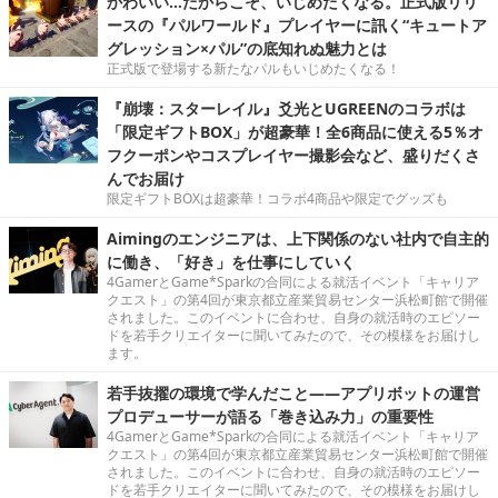
かわいい…だからこそ、いじめたくなる。正式版リリ
ースの『パルワールド』プレイヤーに訊く“キュートア
グレッション×パル”の底知れぬ魅力とは
正式版で登場する新たなパルもいじめたくなる！
『崩壊：スターレイル』爻光とUGREENのコラボは
「限定ギフトBOX」が超豪華！全6商品に使える5％オ
フクーポンやコスプレイヤー撮影会など、盛りだくさ
んでお届け
限定ギフトBOXは超豪華！コラボ4商品や限定でグッズも
Aimingのエンジニアは、上下関係のない社内で自主的
に働き、「好き」を仕事にしていく
4GamerとGame*Sparkの合同による就活イベント「キャリア
クエスト」の第4回が東京都立産業貿易センター浜松町館で開催
されました。このイベントに合わせ、自身の就活時のエピソー
ドを若手クリエイターに聞いてみたので、その模様をお届けし
ます。
若手抜擢の環境で学んだこと――アプリボットの運営
プロデューサーが語る「巻き込み力」の重要性
4GamerとGame*Sparkの合同による就活イベント「キャリア
クエスト」の第4回が東京都立産業貿易センター浜松町館で開催
されました。このイベントに合わせ、自身の就活時のエピソー
ドを若手クリエイターに聞いてみたので、その模様をお届けし