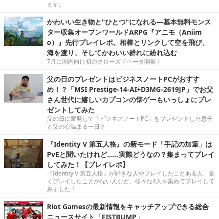
ます。
かわいい生き物と"ひとつ"になれる―基本無料モンス
ター収集オープンワールドARPG『アニモ（Aniim
o）』先行プレイレポ。相棒とリンクして空を飛び、
海を渡り、そしてかわいい群れに紛れ込む
7月に国内向け初のクローズドベータ開催！
父の日のプレゼントはビジネスノートPCがおすす
め！？「MSI Prestige-14-AI+D3MG-2619JP」でお父
さん世代に嬉しいカプコンの懐ゲーもいっしょにプレ
ゼントしてみた
父の日に奮発して「ビジネスノートPC」をプレゼントした息子
と父の心温まる一日？
『Identity V 第五人格』の新モード「手記の加筆」は
PvEと聞いたけれど……実際どうなの？集まってプレイ
してみた！【プレイレポ】
『Identity V 第五人格』が好きな人やプレイしたことある人、全
くプレイしたことがない人など、様々な4人を集めてプレイして
みました！
Riot Gamesの最新情報をキャッチアップできる総合
ニュースサイト「FISTBUMP」