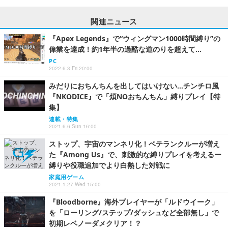
関連ニュース
『Apex Legends』で“ウィングマン1000時間縛り”の
偉業を達成！約1年半の過酷な道のりを超えて…
PC
2022.6.3 Fri 20:00
みだりにおちんちんを出してはいけない…チンチロ風
『NKODICE』で「煩NOおちんちん」縛りプレイ【特
集】
連載・特集
2021.6.6 Sun 16:00
ストップ、宇宙のマンネリ化！ベテランクルーが増え
た『Among Us』で、刺激的な縛りプレイを考えるー
縛りや役職追加でより白熱した対戦に
家庭用ゲーム
2021.1.27 Wed 15:00
『Bloodborne』海外プレイヤーが「ルドウイーク」
を「ローリング/ステップ/ダッシュなど全部無し」で
初期レベノーダメクリア！？