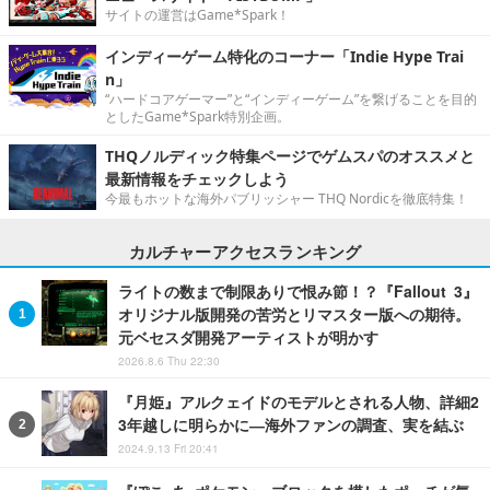
サイトの運営はGame*Spark！
インディーゲーム特化のコーナー「Indie Hype Trai
n」
“ハードコアゲーマー”と“インディーゲーム”を繋げることを目的
としたGame*Spark特別企画。
THQノルディック特集ページでゲムスパのオススメと
最新情報をチェックしよう
今最もホットな海外パブリッシャー THQ Nordicを徹底特集！
カルチャーアクセスランキング
ライトの数まで制限ありで恨み節！？『Fallout 3』
オリジナル版開発の苦労とリマスター版への期待。
元ベセスダ開発アーティストが明かす
2026.8.6 Thu 22:30
『月姫』アルクェイドのモデルとされる人物、詳細2
3年越しに明らかに―海外ファンの調査、実を結ぶ
2024.9.13 Fri 20:41