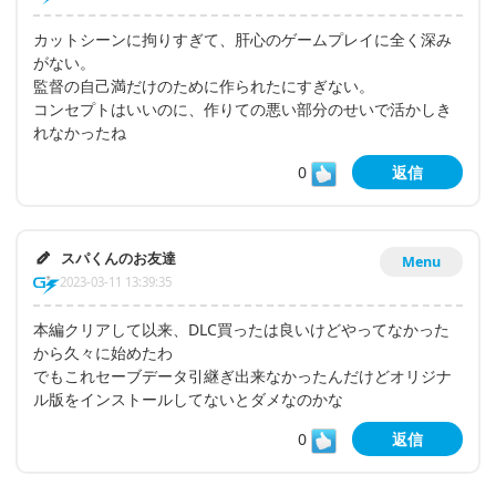
カットシーンに拘りすぎて、肝心のゲームプレイに全く深み
がない。
監督の自己満だけのために作られたにすぎない。
コンセプトはいいのに、作りての悪い部分のせいで活かしき
れなかったね
0
返信
スパくんのお友達
Menu
2023-03-11 13:39:35
本編クリアして以来、DLC買ったは良いけどやってなかった
から久々に始めたわ
でもこれセーブデータ引継ぎ出来なかったんだけどオリジナ
ル版をインストールしてないとダメなのかな
0
返信