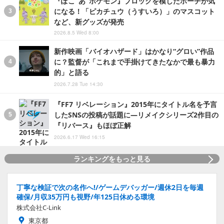
『ぽこ あ ポケモン』ブロックを模したポーチが気
になる！「ピカチュウ（うすいろ）」のマスコット
など、新グッズが発売
2026.8.5 Wed 8:00
新作映画「バイオハザード」はかなり“グロい”作品
に？監督が「これまで手掛けてきたなかで最も暴力
的」と語る
2026.7.28 Tue 14:30
『FF7 リベレーション』2015年にタイトル名を予言
したSNSの投稿が話題に―リメイクシリーズ2作目の
『リバース』もほぼ正解
2026.6.17 Wed 16:15
ランキングをもっと見る
丁寧な検証で次の名作へ!/ゲームデバッガー/週休2日を毎週
確保/月収35万円も視野/年125日休める環境
株式会社C-Link
東京都