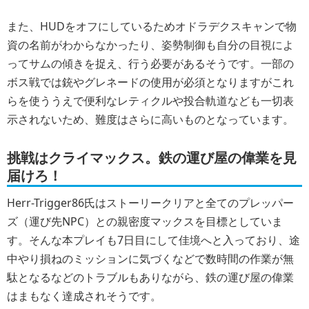
また、HUDをオフにしているためオドラデクスキャンで物
資の名前がわからなかったり、姿勢制御も自分の目視によ
ってサムの傾きを捉え、行う必要があるそうです。一部の
ボス戦では銃やグレネードの使用が必須となりますがこれ
らを使ううえで便利なレティクルや投合軌道なども一切表
示されないため、難度はさらに高いものとなっています。
挑戦はクライマックス。鉄の運び屋の偉業を見
届けろ！
Herr-Trigger86氏はストーリークリアと全てのプレッパー
ズ（運び先NPC）との親密度マックスを目標としていま
す。そんな本プレイも7日目にして佳境へと入っており、途
中やり損ねのミッションに気づくなどで数時間の作業が無
駄となるなどのトラブルもありながら、鉄の運び屋の偉業
はまもなく達成されそうです。