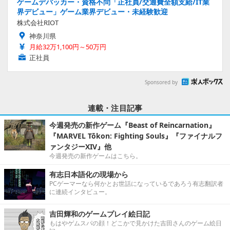
ゲームデバッカー・資格不問「正社員/交通費全額支給/IT業
界デビュー」ゲーム業界デビュー・未経験歓迎
株式会社RIOT
神奈川県
月給32万1,100円～50万円
正社員
Sponsored by
連載・注目記事
今週発売の新作ゲーム『Beast of Reincarnation』
『MARVEL Tōkon: Fighting Souls』『ファイナルフ
ァンタジーXIV』他
今週発売の新作ゲームはこちら。
有志日本語化の現場から
PCゲーマーなら何かとお世話になっているであろう有志翻訳者
に連続インタビュー。
吉田輝和のゲームプレイ絵日記
もはやゲムスパの顔！どこかで見かけた吉田さんのゲーム絵日