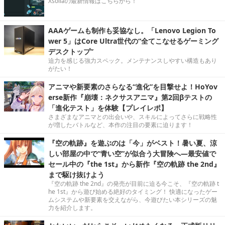
Xsollaの最新情報はこちらから！
AAAゲームも制作も妥協なし。「Lenovo Legion To
wer 5」はCore Ultra世代の“全てこなせるゲーミング
デスクトップ”
迫力を感じる強力スペック。メンテナンスしやすい構造もあり
がたい！
アニマや新要素のさらなる“進化”を目撃せよ！HoYov
erse新作『崩壊：ネクサスアニマ』第2回βテストの
「進化テスト」を体験【プレイレポ】
さまざまなアニマとの出会いや、スキルによってさらに戦略性
が増したバトルなど、本作の注目の要素に迫ります！
『空の軌跡』を遊ぶのは「今」がベスト！暑い夏、涼
しい部屋の中で“青い空”が似合う大冒険へ―最安値で
セール中の『the 1st』から新作『空の軌跡 the 2nd』
まで駆け抜けよう
『空の軌跡 the 2nd』の発売が目前に迫る今こそ、『空の軌跡 t
he 1st』から遊び始める絶好のタイミング！ 快適になったゲー
ムシステムや新要素を交えながら、今遊びたい本シリーズの魅
力を紹介します。