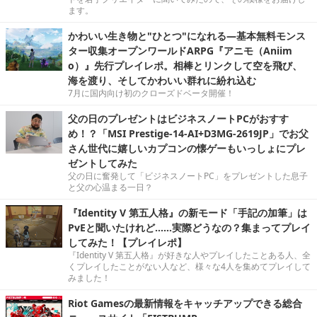
ます。
かわいい生き物と"ひとつ"になれる―基本無料モンス
ター収集オープンワールドARPG『アニモ（Aniim
o）』先行プレイレポ。相棒とリンクして空を飛び、
海を渡り、そしてかわいい群れに紛れ込む
7月に国内向け初のクローズドベータ開催！
父の日のプレゼントはビジネスノートPCがおすす
め！？「MSI Prestige-14-AI+D3MG-2619JP」でお父
さん世代に嬉しいカプコンの懐ゲーもいっしょにプレ
ゼントしてみた
父の日に奮発して「ビジネスノートPC」をプレゼントした息子
と父の心温まる一日？
『Identity V 第五人格』の新モード「手記の加筆」は
PvEと聞いたけれど……実際どうなの？集まってプレイ
してみた！【プレイレポ】
『Identity V 第五人格』が好きな人やプレイしたことある人、全
くプレイしたことがない人など、様々な4人を集めてプレイして
みました！
Riot Gamesの最新情報をキャッチアップできる総合