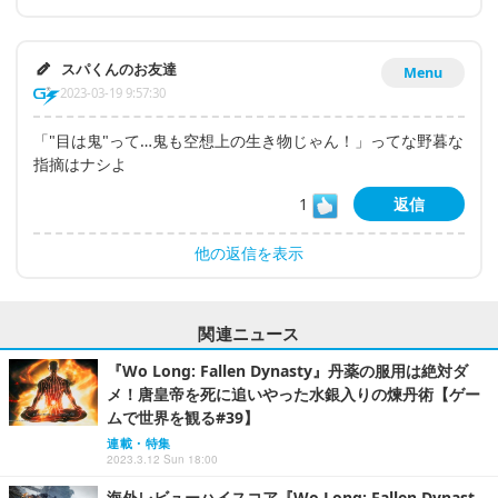
スパくんのお友達
Menu
2023-03-19 9:57:30
「"目は鬼"って…鬼も空想上の生き物じゃん！」ってな野暮な
指摘はナシよ
1
返信
他の返信を表示
関連ニュース
『Wo Long: Fallen Dynasty』丹薬の服用は絶対ダ
メ！唐皇帝を死に追いやった水銀入りの煉丹術【ゲー
ムで世界を観る#39】
連載・特集
2023.3.12 Sun 18:00
海外レビューハイスコア『Wo Long: Fallen Dynast