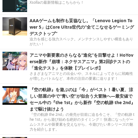
Xsollaの最新情報はこちらから！
AAAゲームも制作も妥協なし。「Lenovo Legion To
wer 5」はCore Ultra世代の“全てこなせるゲーミング
デスクトップ”
迫力を感じる強力スペック。メンテナンスしやすい構造もあり
がたい！
アニマや新要素のさらなる“進化”を目撃せよ！HoYov
erse新作『崩壊：ネクサスアニマ』第2回βテストの
「進化テスト」を体験【プレイレポ】
さまざまなアニマとの出会いや、スキルによってさらに戦略性
が増したバトルなど、本作の注目の要素に迫ります！
『空の軌跡』を遊ぶのは「今」がベスト！暑い夏、涼
しい部屋の中で“青い空”が似合う大冒険へ―最安値で
セール中の『the 1st』から新作『空の軌跡 the 2nd』
まで駆け抜けよう
『空の軌跡 the 2nd』の発売が目前に迫る今こそ、『空の軌跡 t
he 1st』から遊び始める絶好のタイミング！ 快適になったゲー
ムシステムや新要素を交えながら、今遊びたい本シリーズの魅
力を紹介します。