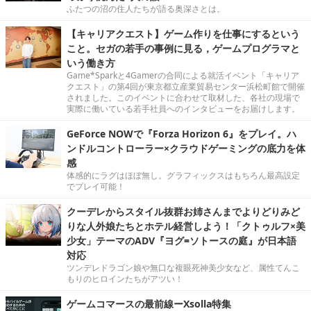
ふたつの沼の住人たちが語る奥深さとは。
【キャリアクエスト】ゲーム作りを仕事にするという
こと。セガの若手の事例に見る，ゲームプログラマと
いう働き方
Game*Sparkと4Gamerの合同による就活イベント「キャリア
クエスト」の第4回が東京都立産業貿易センター浜松町館で開催
されました。このイベントに合わせて取材した、各社の現場で
実際に働いている若手社員へのインタビューをお届けします。
GeForce NOWで『Forza Horizon 6』をプレイ。ハ
ンドルコントローラー×クラウドゲーミングの底力を体
感
体感的にラグはほぼ無し。グラフィックスはもちろん最高設定
でプレイ可能！
クーデレからスタイル抜群お姉さんまでよりどりみど
りな人外娘たちとホテル経営しよう！「クトゥルフ×美
少女」テーマのADV『ヨグ=ソトースの庭』が日本語
対応
ツンデレドラゴン娘や無口な複眼死神美少女など、属性てんこ
もりのヒロインたちがアツい！
ゲームコマースの最前線ーXsolla特集