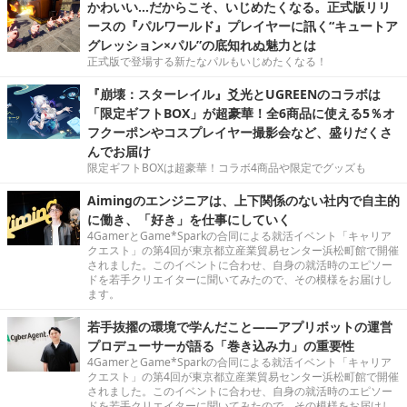
かわいい…だからこそ、いじめたくなる。正式版リリ
ースの『パルワールド』プレイヤーに訊く“キュートア
グレッション×パル”の底知れぬ魅力とは
正式版で登場する新たなパルもいじめたくなる！
『崩壊：スターレイル』爻光とUGREENのコラボは
「限定ギフトBOX」が超豪華！全6商品に使える5％オ
フクーポンやコスプレイヤー撮影会など、盛りだくさ
んでお届け
限定ギフトBOXは超豪華！コラボ4商品や限定でグッズも
Aimingのエンジニアは、上下関係のない社内で自主的
に働き、「好き」を仕事にしていく
4GamerとGame*Sparkの合同による就活イベント「キャリア
クエスト」の第4回が東京都立産業貿易センター浜松町館で開催
されました。このイベントに合わせ、自身の就活時のエピソー
ドを若手クリエイターに聞いてみたので、その模様をお届けし
ます。
若手抜擢の環境で学んだこと――アプリボットの運営
プロデューサーが語る「巻き込み力」の重要性
4GamerとGame*Sparkの合同による就活イベント「キャリア
クエスト」の第4回が東京都立産業貿易センター浜松町館で開催
されました。このイベントに合わせ、自身の就活時のエピソー
ドを若手クリエイターに聞いてみたので、その模様をお届けし