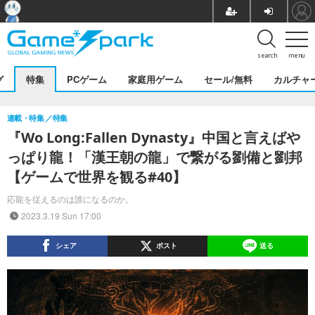
search
menu
グ
特集
PCゲーム
家庭用ゲーム
セール/無料
カルチャ
連載・特集
特集
『Wo Long:Fallen Dynasty』中国と言えばや
っぱり龍！「漢王朝の龍」で繋がる劉備と劉邦
【ゲームで世界を観る#40】
応龍を従えるのは誰になるのか。
2023.3.19 Sun 17:00
シェア
ポスト
送る