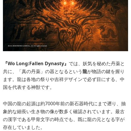
『Wo Long:Fallen Dynasty』
では、妖気を秘めた丹薬と
共に、「真の丹薬」の器となるという
龍
が物語の鍵を握り
ます。龍は各地の祭りや吉祥デザインで必ず目にする、中
国を代表する神獣です。
中国の龍の起源は約7000年前の新石器時代にまで遡り、抽
象的な細長い生き物の像が数多く確認されています。最古
の漢字である甲骨文字の時点でも、既に龍の元となる字が
存在していました。