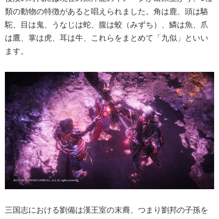
類の動物の特徴があると唱えられました。角は鹿、頭は駱
駝、目は鬼、うなじは蛇、腹は蛟（みずち）、鱗は魚、爪
は鷹、掌は虎、耳は牛、これらをまとめて「九似」といい
ます。
三国志における劉備は漢王室の末裔、つまり劉邦の子孫を