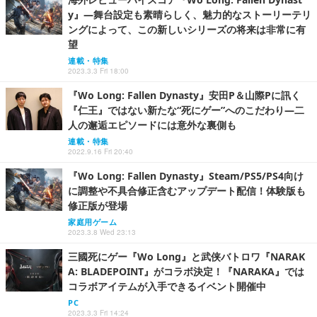
y』―舞台設定も素晴らしく、魅力的なストーリーテリ
ングによって、この新しいシリーズの将来は非常に有
望
連載・特集
2023.3.3 Fri 18:00
『Wo Long: Fallen Dynasty』安田P＆山際Pに訊く
『仁王』ではない新たな“死にゲー”へのこだわり―二
人の邂逅エピソードには意外な裏側も
連載・特集
2022.9.16 Fri 20:40
『Wo Long: Fallen Dynasty』Steam/PS5/PS4向け
に調整や不具合修正含むアップデート配信！体験版も
修正版が登場
家庭用ゲーム
2023.3.8 Wed 23:13
三國死にゲー『Wo Long』と武侠バトロワ『NARAK
A: BLADEPOINT』がコラボ決定！『NARAKA』では
コラボアイテムが入手できるイベント開催中
PC
2023.3.3 Fri 14:24