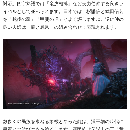
対応。四字熟語では「竜虎相搏」など実力伯仲する良きラ
イバルとして並べられます。日本では上杉謙信と武田信玄
を「越後の龍」「甲斐の虎」とよく評しますね。逆に仲の
良い夫婦は「龍と鳳凰」の組み合わせで表現されます。
数多くの民族を束ねる象徴となった龍は、漢王朝の時代に
皇帝との結びつきを強くします。漢民族は伝説上の王「黄