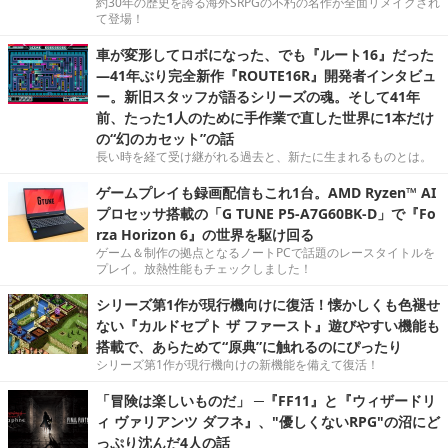
約30年の歴史を誇る海外SRPGの不朽の名作が全面リメイクされ
て登場！
車が変形してロボになった、でも『ルート16』だった
―41年ぶり完全新作『ROUTE16R』開発者インタビュ
ー。新旧スタッフが語るシリーズの魂。そして41年
前、たった1人のために手作業で直した世界に1本だけ
の“幻のカセット”の話
長い時を経て受け継がれる過去と、新たに生まれるものとは。
ゲームプレイも録画配信もこれ1台。AMD Ryzen™ AI
プロセッサ搭載の「G TUNE P5-A7G60BK-D」で『Fo
rza Horizon 6』の世界を駆け回る
ゲーム＆制作の拠点となるノートPCで話題のレースタイトルを
プレイ。放熱性能もチェックしました！
シリーズ第1作が現行機向けに復活！懐かしくも色褪せ
ない『カルドセプト ザ ファースト』遊びやすい機能も
搭載で、あらためて“原典”に触れるのにぴったり
シリーズ第1作が現行機向けの新機能を備えて復活！
「冒険は楽しいものだ」 ─『FF11』と『ウィザードリ
ィ ヴァリアンツ ダフネ』、"優しくないRPG"の沼にど
っぷり沈んだ4人の話