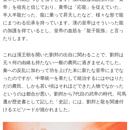
帝」を祖先と信じており、黄帝は「応龍」を従えていた、
半人半龍だった、龍に乗って昇天したなど、様々な形で龍
にまつわる伝承を持っています。漢の皇帝はそういった龍
の加護を得ているとし、皇帝の血筋を「龍子龍孫」と言っ
たりします。
これは漢王朝を開いた劉邦の出自に関わることで、劉邦は
元々何の由緒も持たない一般の農民に過ぎませんでした。
秦への反乱に加わって功を上げた末に新たな皇帝にまでな
ったのですが、中華統一を果たして統治するにはやはりた
だの農民、しかも若い頃はそれほどできた人物でなかった
というのは都合が悪い。劉邦から7代目の武帝の時代、司馬
遷が歴史書として記した「史記」には、劉邦と龍を関連付
けるエピソードが描かれました。