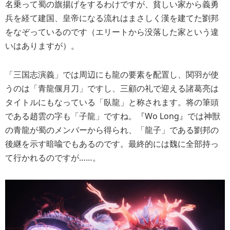
名乗って蜀の旗揚げをするわけですが、貧しい家から義勇
兵を経て建国、皇帝になる流れはまさしく漢を建てた劉邦
をなぞっているのです（エリートから没落した家という違
いはありますが）。
「三国志演義」では周辺にも龍の要素を配置し、関羽が使
うのは「青龍偃月刀」ですし、三顧の礼で迎える諸葛亮は
タイトルにもなっている「臥龍」と称されます。将の筆頭
である趙雲の字も「子龍」ですね。『Wo Long』では神獣
の青龍が蜀のメンバーから得られ、「龍子」である劉邦の
後継を示す暗喩でもあるのです。最終的には魏に全部持っ
て行かれるのですが……。