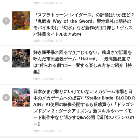
2026.8.9 Sun 17:00
『スプラトゥーン レイダース』の評価はいかほど？
『鬼武者 Way of the Sword』聖地巡礼に期待の
モバイル向け『幻水』など新作が目白押し！ゲムス
パ注目タイトルまとめ#4
2026.8.9 Sun 11:00
好き勝手暴れ回る“だけ”じゃない。残虐さで話題を
呼んだ市民虐殺ゲーム『Hatred』、最高難易度で
は“狩られる側”に―一変する楽しみ方をご紹介【特
集】
2026.8.9 Sun 12:30
日本がまだ取りにいけていないメカゲーム市場と日
本のメカゲームへの提言/『Stellar Blade: BLOOD R
AIN』AI使用の映像公開するも反感買う/『ドラゴン
ズドグマ 2：ダークアリズン』新スキルやハードモ
ード制作中など明かすQ&A公開【週刊スパラン7/31
～】
2026.8.9 Sun 15:00