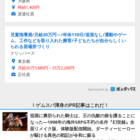
大阪府
時給1,400円
派遣社員
児童指導員/月給20万円～/年休110日/送迎なし/運動やゲー
ム、工作などを取り入れた療育/子どもたちが自分らしくい
られる居場所づくり
クリッパーズ
東京都
月給20万5,680円～25万2,200円
正社員
Sponsored by
！ゲムスパ渾身のPR記事はこれだ！
祖国に裏切られた騎士は、王の仇敵の娘を護ることに
なった―1998年の海外SRPG不朽の名作『幻世録』全
面リメイク版、体験版配信開始。ダーティーヒーロー
が駆ける異色の戦記が令和に蘇る