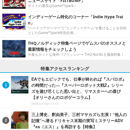
ニュースサイト「FISTBUMP」
サイトの運営はGame*Spark！
インディーゲーム特化のコーナー「Indie Hype Trai
n」
“ハードコアゲーマー”と“インディーゲーム”を繋げることを目的
としたGame*Spark特別企画。
THQノルディック特集ページでゲムスパのオススメと
最新情報をチェックしよう
今最もホットな海外パブリッシャー THQ Nordicを徹底特集！
特集アクセスランキング
EAでもエピックでも、仕事が終われば『スパロボ』
の時間だった―『スーパーロボット大戦Z』シリー
ズを遊び尽くした思い出と、リマスターへの喜び
【オリーさんのロボゲーコラム】
2026.8.9 Sun 17:15
三上博史、釈由美子、三村マサカズら主演！“他人の
記憶”へ潜るドリキャス末期の実写ミステリーADV
『es（エス）』を再訪する【特集】