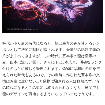
時代が下り唐の時代になると、龍は皇帝のみが使えるシン
ボルとして法的に制限が課されます。骨董品の話題で龍の
爪がよく出てきますが、この時代に五本爪の龍は皇帝の
み、四本は近しい臣下、さらに下は3本爪と、明確なランク
付けのもとに厳しく管理されます。偽物には相応の罰を与
えられた時代もあるので、その当時に作られた五本爪の文
様はお宝に違いない…と偽物に騙される人は数知れず。清
の時代になるとこの規定も取り合われなくなり、民間でも
龍のデザインが流通するようになっていったそうです。