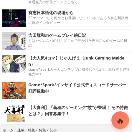
今週発売の新作ゲームはこちら。
有志日本語化の現場から
PCゲーマーなら何かとお世話になっているであろう有志翻訳者
に連続インタビュー。
吉田輝和のゲームプレイ絵日記
もはやゲムスパの顔！どこかで見かけた吉田さんのゲーム絵日
記
【大人気4コマ】じゃんげま（Junk Gaming Maide
n）
Game*Sparkの一大コンテンツに成長した4コマ。単行本も好評
発売中！
Game*Spark/インサイド公式ディスコードサーバー
好評稼働中！
【大喜利】『新種のゲーミング“蚊”が登場！ その特徴
とは？』回答募集中！
記事
ホーム
›
連載・特集
›
特集
›