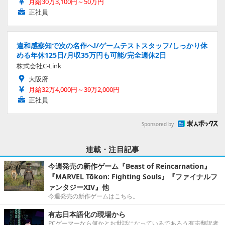
月給30万3,100円～50万円
正社員
違和感察知で次の名作へ!/ゲームテストスタッフ/しっかり休
める年休125日/月収35万円も可能/完全週休2日
株式会社C-Link
大阪府
月給32万4,000円～39万2,000円
正社員
Sponsored by
連載・注目記事
今週発売の新作ゲーム『Beast of Reincarnation』
『MARVEL Tōkon: Fighting Souls』『ファイナルフ
ァンタジーXIV』他
今週発売の新作ゲームはこちら。
有志日本語化の現場から
PCゲーマーなら何かとお世話になっているであろう有志翻訳者