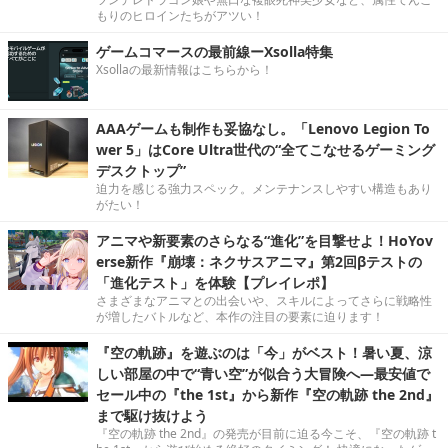
もりのヒロインたちがアツい！
ゲームコマースの最前線ーXsolla特集
Xsollaの最新情報はこちらから！
AAAゲームも制作も妥協なし。「Lenovo Legion To
wer 5」はCore Ultra世代の“全てこなせるゲーミング
デスクトップ”
迫力を感じる強力スペック。メンテナンスしやすい構造もあり
がたい！
アニマや新要素のさらなる“進化”を目撃せよ！HoYov
erse新作『崩壊：ネクサスアニマ』第2回βテストの
「進化テスト」を体験【プレイレポ】
さまざまなアニマとの出会いや、スキルによってさらに戦略性
が増したバトルなど、本作の注目の要素に迫ります！
『空の軌跡』を遊ぶのは「今」がベスト！暑い夏、涼
しい部屋の中で“青い空”が似合う大冒険へ―最安値で
セール中の『the 1st』から新作『空の軌跡 the 2nd』
まで駆け抜けよう
『空の軌跡 the 2nd』の発売が目前に迫る今こそ、『空の軌跡 t