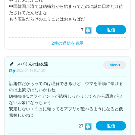
中国韓国台湾では結構前から始まってたのに謎に日本だけ待
たされてたんだよな
もう広告だらけのエミュとはおさらばだ
7
返信
2件の返信を表示
スパくんのお友達
Menu
2023-04-19 9:24:20
話題作だからってのは理解できるけど、ウマを筆頭に挙げる
のは上策ではないかもね
DMMのPCクライアントが結構しっかりしてるから恩恵が少
ない印象になっちゃう
安定しないエミュに頼ってるアプリが遊べるようになると俄
然嬉しいねえ
27
返信