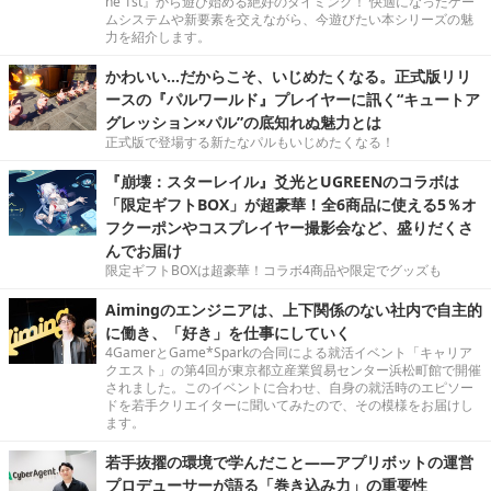
he 1st』から遊び始める絶好のタイミング！ 快適になったゲー
ムシステムや新要素を交えながら、今遊びたい本シリーズの魅
力を紹介します。
かわいい…だからこそ、いじめたくなる。正式版リリ
ースの『パルワールド』プレイヤーに訊く“キュートア
グレッション×パル”の底知れぬ魅力とは
正式版で登場する新たなパルもいじめたくなる！
『崩壊：スターレイル』爻光とUGREENのコラボは
「限定ギフトBOX」が超豪華！全6商品に使える5％オ
フクーポンやコスプレイヤー撮影会など、盛りだくさ
んでお届け
限定ギフトBOXは超豪華！コラボ4商品や限定でグッズも
Aimingのエンジニアは、上下関係のない社内で自主的
に働き、「好き」を仕事にしていく
4GamerとGame*Sparkの合同による就活イベント「キャリア
クエスト」の第4回が東京都立産業貿易センター浜松町館で開催
されました。このイベントに合わせ、自身の就活時のエピソー
ドを若手クリエイターに聞いてみたので、その模様をお届けし
ます。
若手抜擢の環境で学んだこと――アプリボットの運営
プロデューサーが語る「巻き込み力」の重要性