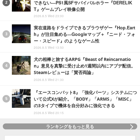
できない―PS1風SFサバイバルホラー『DERELIK
T』ゲームプレイ映像公開
2026.8.5 Wed 23:00
実在道路をドライブできるブラウザゲー『Hop.Eart
h』が注目集める―Googleマップ＋『ニード・フォ
ー・スピード』のようなゲーム性
2026.8.5 Wed 13:50
犬の相棒と旅するARPG『Beast of Reincarnatio
n』意見を真摯に受け止め1週間以内にアプデ配信。
Steamレビューは「賛否両論」
2026.8.5 Wed 21:30
『エースコンバット8』「強化パーツ」システムにつ
いて公式Xが紹介。「BODY」「ARMS」「MISC」
の3タイプで機体を自分好みに強化できる
2026.8.5 Wed 20:15
ランキングをもっと見る