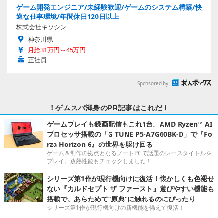
ゲーム開発エンジニア/未経験歓迎/ゲームのシステム構築/快
適な仕事環境/年間休日120日以上
株式会社キソシン
神奈川県
月給31万円～45万円
正社員
Sponsored by
！ゲムスパ渾身のPR記事はこれだ！
ゲームプレイも録画配信もこれ1台。AMD Ryzen™ AI
プロセッサ搭載の「G TUNE P5-A7G60BK-D」で『Fo
rza Horizon 6』の世界を駆け回る
ゲーム＆制作の拠点となるノートPCで話題のレースタイトルを
プレイ。放熱性能もチェックしました！
シリーズ第1作が現行機向けに復活！懐かしくも色褪せ
ない『カルドセプト ザ ファースト』遊びやすい機能も
搭載で、あらためて“原典”に触れるのにぴったり
シリーズ第1作が現行機向けの新機能を備えて復活！