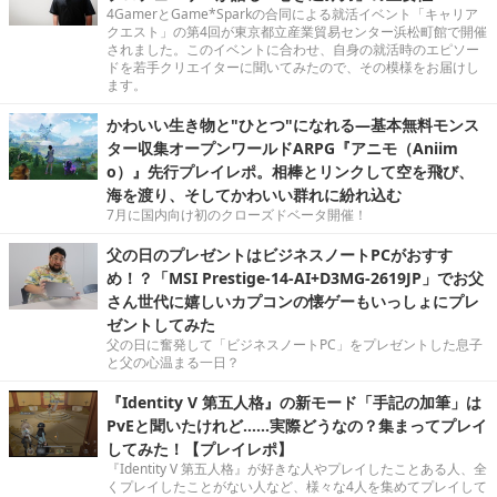
4GamerとGame*Sparkの合同による就活イベント「キャリア
クエスト」の第4回が東京都立産業貿易センター浜松町館で開催
されました。このイベントに合わせ、自身の就活時のエピソー
ドを若手クリエイターに聞いてみたので、その模様をお届けし
ます。
かわいい生き物と"ひとつ"になれる―基本無料モンス
ター収集オープンワールドARPG『アニモ（Aniim
o）』先行プレイレポ。相棒とリンクして空を飛び、
海を渡り、そしてかわいい群れに紛れ込む
7月に国内向け初のクローズドベータ開催！
父の日のプレゼントはビジネスノートPCがおすす
め！？「MSI Prestige-14-AI+D3MG-2619JP」でお父
さん世代に嬉しいカプコンの懐ゲーもいっしょにプレ
ゼントしてみた
父の日に奮発して「ビジネスノートPC」をプレゼントした息子
と父の心温まる一日？
『Identity V 第五人格』の新モード「手記の加筆」は
PvEと聞いたけれど……実際どうなの？集まってプレイ
してみた！【プレイレポ】
『Identity V 第五人格』が好きな人やプレイしたことある人、全
くプレイしたことがない人など、様々な4人を集めてプレイして