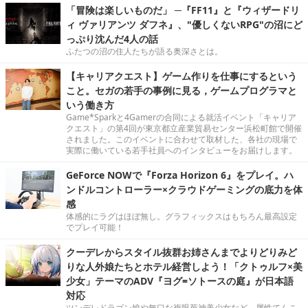
「冒険は楽しいものだ」 ─『FF11』と『ウィザードリ
ィ ヴァリアンツ ダフネ』、"優しくないRPG"の沼にど
っぷり沈んだ4人の話
ふたつの沼の住人たちが語る奥深さとは。
【キャリアクエスト】ゲーム作りを仕事にするという
こと。セガの若手の事例に見る，ゲームプログラマと
いう働き方
Game*Sparkと4Gamerの合同による就活イベント「キャリア
クエスト」の第4回が東京都立産業貿易センター浜松町館で開催
されました。このイベントに合わせて取材した、各社の現場で
実際に働いている若手社員へのインタビューをお届けします。
GeForce NOWで『Forza Horizon 6』をプレイ。ハ
ンドルコントローラー×クラウドゲーミングの底力を体
感
体感的にラグはほぼ無し。グラフィックスはもちろん最高設定
でプレイ可能！
クーデレからスタイル抜群お姉さんまでよりどりみど
りな人外娘たちとホテル経営しよう！「クトゥルフ×美
少女」テーマのADV『ヨグ=ソトースの庭』が日本語
対応
ツンデレドラゴン娘や無口な複眼死神美少女など、属性てんこ