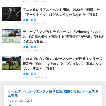
2023.3.27 Mon 19:30
アニメ化にリアルイベント開催、2022年で飛躍した
『アークナイツ』はどのような作品なのか【特集】
連載・特集
2023.1.8 Sun 17:00
ディープもスズカもテイオーも！『Winning Post 1
0』で名馬の個性を再現する“固有特性”が登場。受け継
ぐ名馬の育成も
連載・特集
2023.4.2 Sun 17:00
これまでにない迫力のレースシーンが圧巻！シリーズ
最新作『Winning Post 10』プレイレポ―育成もシン
プルに奥深く【特集】
連載・特集
2023.3.29 Wed 18:00
ゲームデバッカー/エンタメ好き歓迎/残業少なめ/ゲームスキ
ル習得
ベンタス株式会社