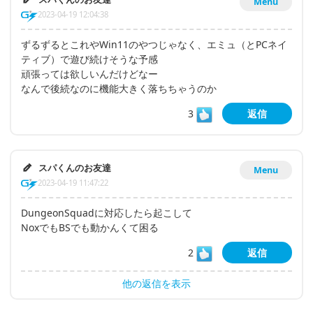
Menu
2023-04-19 12:04:38
ずるずるとこれやWin11のやつじゃなく、エミュ（とPCネイ
ティブ）で遊び続けそうな予感
頑張っては欲しいんだけどなー
なんで後続なのに機能大きく落ちちゃうのか
3
返信
スパくんのお友達
Menu
2023-04-19 11:47:22
DungeonSquadに対応したら起こして
NoxでもBSでも動かんくて困る
2
返信
他の返信を表示