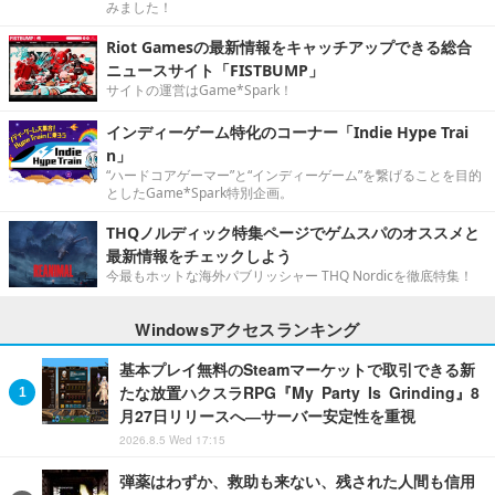
みました！
Riot Gamesの最新情報をキャッチアップできる総合
ニュースサイト「FISTBUMP」
サイトの運営はGame*Spark！
インディーゲーム特化のコーナー「Indie Hype Trai
n」
“ハードコアゲーマー”と“インディーゲーム”を繋げることを目的
としたGame*Spark特別企画。
THQノルディック特集ページでゲムスパのオススメと
最新情報をチェックしよう
今最もホットな海外パブリッシャー THQ Nordicを徹底特集！
Windowsアクセスランキング
基本プレイ無料のSteamマーケットで取引できる新
たな放置ハクスラRPG『My Party Is Grinding』8
月27日リリースへ―サーバー安定性を重視
2026.8.5 Wed 17:15
弾薬はわずか、救助も来ない、残された人間も信用