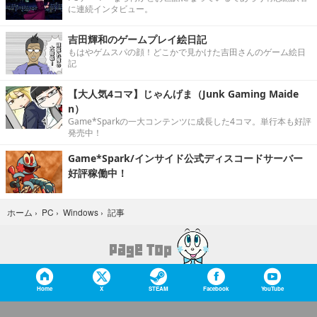
に連続インタビュー。
吉田輝和のゲームプレイ絵日記
もはやゲムスパの顔！どこかで見かけた吉田さんのゲーム絵日
記
【大人気4コマ】じゃんげま（Junk Gaming Maide
n）
Game*Sparkの一大コンテンツに成長した4コマ。単行本も好評
発売中！
Game*Spark/インサイド公式ディスコードサーバー
好評稼働中！
記事
ホーム
›
PC
›
Windows
›
Home
X
STEAM
Facebook
YouTube