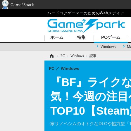
Game*Spark
ハードコアゲーマーのためのWebメディア
ホーム
特集
PCゲーム
Windows
M
ホーム
›
PC
›
Windows
›
記事
PC
Windows
『BF』ライク
気！今週の注目
TOP10【Ste
家リノベシムのオトクなDLCや協力型「The