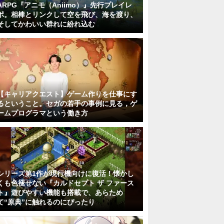
ARPG『アニモ（Aniimo）』先行プレイレ
ポ。相棒とリンクして空を飛び、海を渡り、
そしてかわいい群れに紛れ込む
【キャリアクエスト】ゲーム作りを仕事にす
るということ。セガの若手の事例に見る，ゲ
ームプログラマという働き方
シリーズ第1作が現行機向けに復活！懐かし
くも色褪せない『カルドセプト ザ ファース
ト』遊びやすい機能も搭載で、あらため
て“原典”に触れるのにぴったり