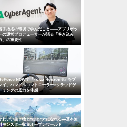
若手抜擢の環境で学んだこと――アプリボッ
トの運営プロデューサーが語る「巻き込み
力」の重要性
GeForce NOWで『Forza Horizon 6』をプ
レイ。ハンドルコントローラー×クラウドゲ
ーミングの底力を体感
かわいい生き物と"ひとつ"になれる―基本無
料モンスター収集オープンワールド