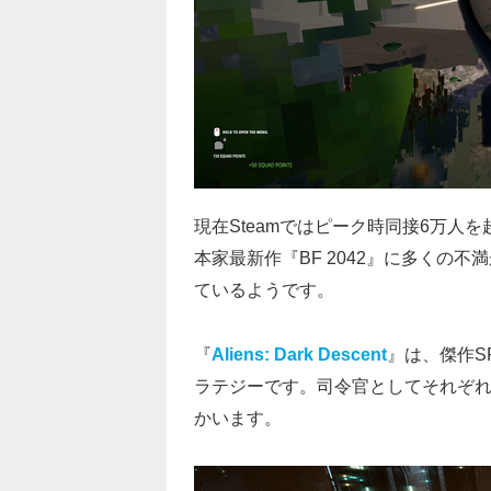
現在Steamではピーク時同接6万人
本家最新作『BF 2042』に多くの
ているようです。
『
Aliens: Dark Descent
』は、傑作S
ラテジーです。司令官としてそれぞ
かいます。