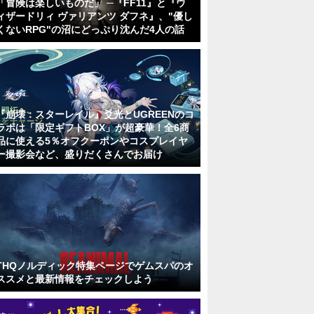
「冒険は楽しいものだ」 ─『FF11』と『ウ
ィザードリィ ヴァリアンツ ダフネ』、"優し
くないRPG"の沼にどっぷり沈んだ4人の話
『崩壊：スターレイル』爻光とUGREENのコ
ラボは「限定ギフトBOX」が超豪華！全6商
品に使える5％オフクーポンやコスプレイヤ
ー撮影会など、盛りだくさんでお届け
THQノルディック特集ページでゲムスパのオ
ススメと最新情報をチェックしよう