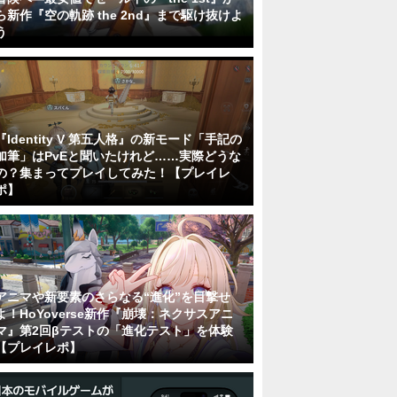
ら新作『空の軌跡 the 2nd』まで駆け抜けよ
う
『Identity V 第五人格』の新モード「手記の
加筆」はPvEと聞いたけれど……実際どうな
の？集まってプレイしてみた！【プレイレ
ポ】
アニマや新要素のさらなる“進化”を目撃せ
よ！HoYoverse新作『崩壊：ネクサスアニ
マ』第2回βテストの「進化テスト」を体験
【プレイレポ】