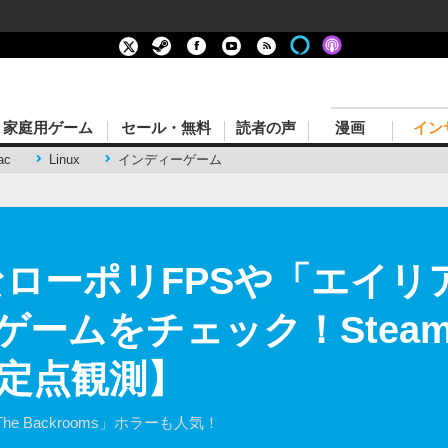
家庭用ゲーム
セール・無料
読者の声
漫画
イン
ac
Linux
インディーゲーム
なローポリFPSや「エイリ
ゲームをチェック！Stea
am定点観測】
 Backrooms」ホラーも人気！