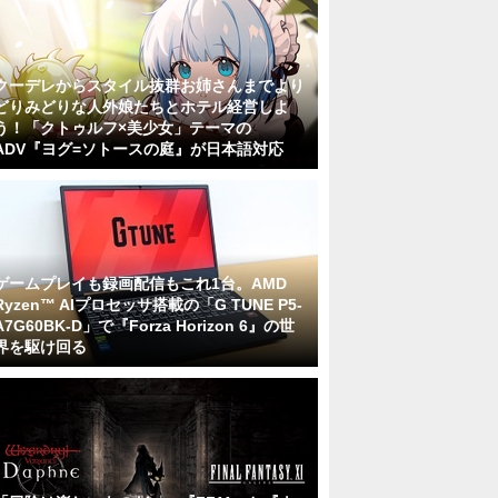
クーデレからスタイル抜群お姉さんまでより
どりみどりな人外娘たちとホテル経営しよ
う！「クトゥルフ×美少女」テーマの
ADV『ヨグ=ソトースの庭』が日本語対応
ゲームプレイも録画配信もこれ1台。AMD
Ryzen™ AIプロセッサ搭載の「G TUNE P5-
A7G60BK-D」で『Forza Horizon 6』の世
界を駆け回る