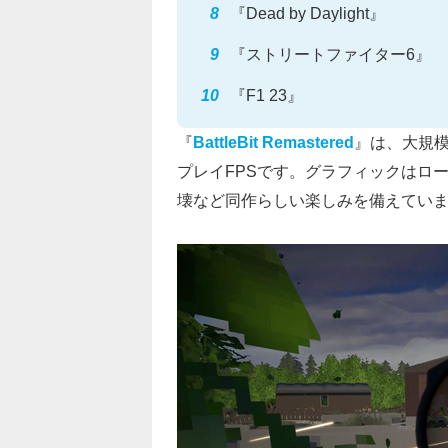
『Dead by Daylight』
『ストリートファイター6』
『F1 23』
『
BattleBit Remastered
』は、大規
プレイFPSです。グラフィックはロ
壊など同作らしい楽しみを備えてい