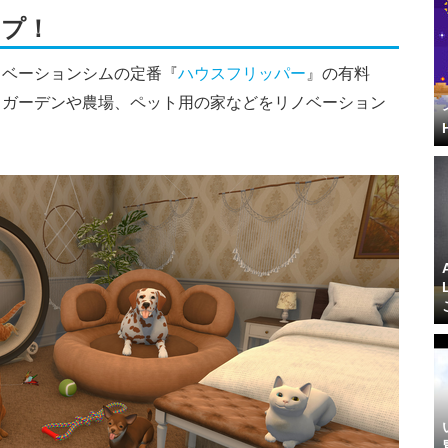
ップ！
ノベーションシムの定番『
ハウスフリッパー
』の有料
。ガーデンや農場、ペット用の家などをリノベーション
。