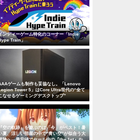
インディーゲーム特化のコーナー「Indie
Hype Train」
AAAゲームも制作も妥協なし。「Lenovo
Legion Tower 5」はCore Ultra世代の“全て
こなせるゲーミングデスクトップ”
『空の軌跡』を遊ぶのは「今」がベスト！暑
い夏、涼しい部屋の中で“青い空”が似合う大
冒険へ―最安値でセール中の『the 1st』か