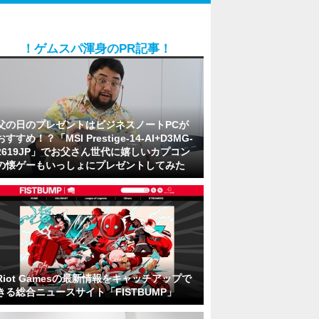
！ゲムスパ渾身のPR記事！
父の日のプレゼントはビジネスノートPCが
おすすめ！？「MSI Prestige-14-AI+D3MG-
2619JP」でお父さん世代に嬉しいカプコン
の懐ゲーもいっしょにプレゼントしてみた
Riot Gamesの最新情報をキャッチアップで
きる総合ニュースサイト「FISTBUMP」