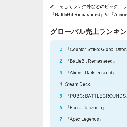
め、そしてランク外などのピックア
『
BattleBit Remastered
』や『
Alien
グローバル売上ランキ
『Counter-Strike: Global Offe
『BattleBit Remastered』
『Aliens: Dark Descent』
Steam Deck
『PUBG: BATTLEGROUND
『Forza Horizon 5』
『Apex Legends』