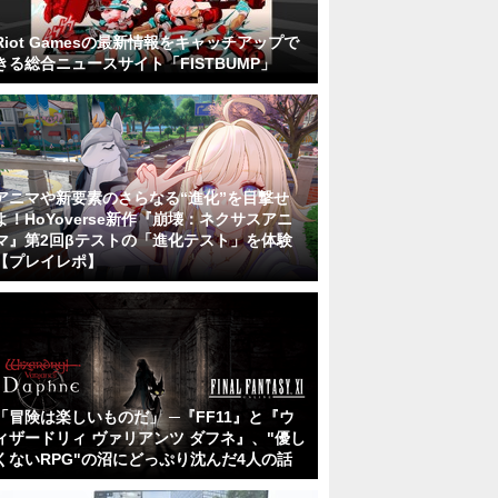
Riot Gamesの最新情報をキャッチアップで
きる総合ニュースサイト「FISTBUMP」
アニマや新要素のさらなる“進化”を目撃せ
よ！HoYoverse新作『崩壊：ネクサスアニ
マ』第2回βテストの「進化テスト」を体験
【プレイレポ】
「冒険は楽しいものだ」 ─『FF11』と『ウ
ィザードリィ ヴァリアンツ ダフネ』、"優し
くないRPG"の沼にどっぷり沈んだ4人の話