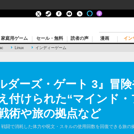
家庭用ゲーム
セール・無料
読者の声
漫画
イン
ac
Linux
インディーゲーム
バルダーズ・ゲート 3』冒
え付けられた“マインド・
戦術や旅の拠点など
や、戦闘で消耗した体力や呪文・スキルの使用回数を回復できる旅の