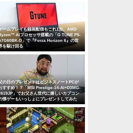
ゲームプレイも録画配信もこれ1台。AMD
Ryzen™ AIプロセッサ搭載の「G TUNE P5-
A7G60BK-D」で『Forza Horizon 6』の世
界を駆け回る
父の日のプレゼントはビジネスノートPCが
おすすめ！？「MSI Prestige-14-AI+D3MG-
2619JP」でお父さん世代に嬉しいカプコン
の懐ゲーもいっしょにプレゼントしてみた