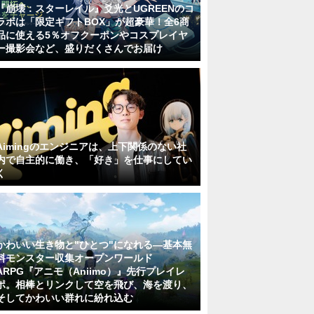
『崩壊：スターレイル』爻光とUGREENのコ
ラボは「限定ギフトBOX」が超豪華！全6商
品に使える5％オフクーポンやコスプレイヤ
ー撮影会など、盛りだくさんでお届け
Aimingのエンジニアは、上下関係のない社
内で自主的に働き、「好き」を仕事にしてい
く
かわいい生き物と"ひとつ"になれる―基本無
料モンスター収集オープンワールド
ARPG『アニモ（Aniimo）』先行プレイレ
ポ。相棒とリンクして空を飛び、海を渡り、
そしてかわいい群れに紛れ込む