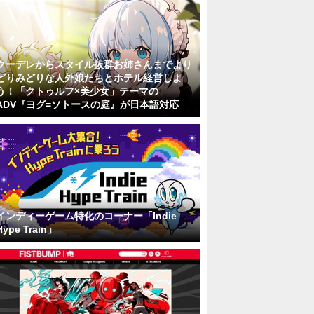
クーデレからスタイル抜群お姉さんまでより
どりみどりな人外娘たちとホテル経営しよ
う！「クトゥルフ×美少女」テーマの
ADV『ヨグ=ソトースの庭』が日本語対応
インディーゲーム特化のコーナー「Indie
Hype Train」