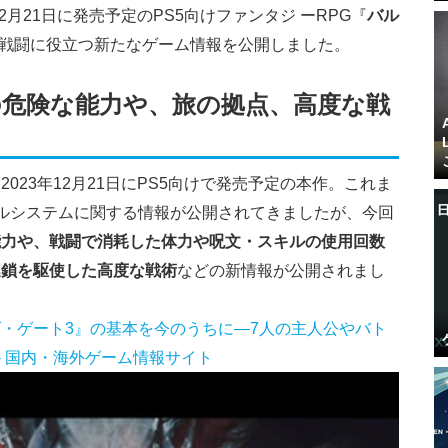
2月21日に発売予定のPS5向けファンタジ ーRPG『
バル
戦闘に役立つ新たなゲーム情報を公開しました。
危険な能力や、旅の拠点、高度な戦
023年12月21日にPS5向けで発売予定の本作。これま
ルシステムに関する情報が公開されてきましたが、今回
能力や、戦闘で消耗した体力や呪文・スキルの使用回数
連鎖を駆使した高度な戦術
などの新情報が公開されまし
・ゲート3』の基本を今のうちに―7人の主人公やバト
rk - 国内・海外ゲーム情報サイト