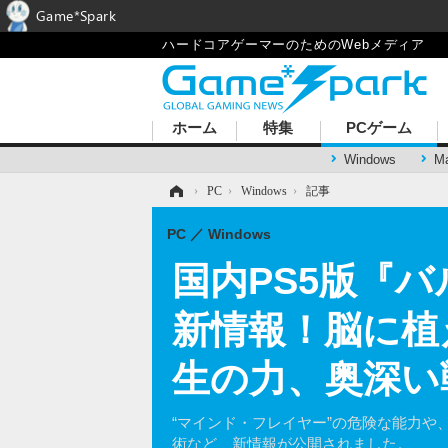
Game*Spark
ハードコアゲーマーのためのWebメディア
ホーム
特集
PCゲーム
Windows
M
ホーム
›
PC
›
Windows
›
記事
PC
Windows
国内PS5版『
新情報！脳に植
生の力、奥深い
“マインド・フレイヤー”の危険な能力
術など、新情報が公開されました。