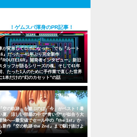
！ゲムスパ渾身のPR記事！
車が変形してロボになった、でも『ルート
16』だった―41年ぶり完全新作
『ROUTE16R』開発者インタビュー。新旧
スタッフが語るシリーズの魂。そして41年
前、たった1人のために手作業で直した世界
に1本だけの“幻のカセット”の話
『空の軌跡』を遊ぶのは「今」がベスト！暑
い夏、涼しい部屋の中で“青い空”が似合う大
冒険へ―最安値でセール中の『the 1st』か
ら新作『空の軌跡 the 2nd』まで駆け抜けよ
う