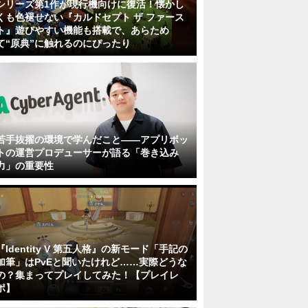
シリーズ第1作が現行機向けに復活！懐かし
くも色褪せない『カルドセプト ザ ファース
ト』遊びやすい機能も搭載で、あらため
て“原典”に触れるのにぴったり
若手抜擢の環境で学んだこと――アプリボッ
トの運営プロデューサーが語る「巻き込み
力」の重要性
『Identity V 第五人格』の新モード「手記の
加筆」はPvEと聞いたけれど……実際どうな
の？集まってプレイしてみた！【プレイレ
ポ】