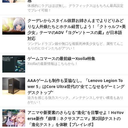
感
体感的にラグはほぼ無し。グラフィックスはもちろん最高設定
でプレイ可能！
クーデレからスタイル抜群お姉さんまでよりどりみど
りな人外娘たちとホテル経営しよう！「クトゥルフ×美
少女」テーマのADV『ヨグ=ソトースの庭』が日本語
対応
ツンデレドラゴン娘や無口な複眼死神美少女など、属性てんこ
もりのヒロインたちがアツい！
ゲームコマースの最前線ーXsolla特集
Xsollaの最新情報はこちらから！
AAAゲームも制作も妥協なし。「Lenovo Legion To
wer 5」はCore Ultra世代の“全てこなせるゲーミング
デスクトップ”
迫力を感じる強力スペック。メンテナンスしやすい構造もあり
がたい！
アニマや新要素のさらなる“進化”を目撃せよ！HoYov
erse新作『崩壊：ネクサスアニマ』第2回βテストの
「進化テスト」を体験【プレイレポ】