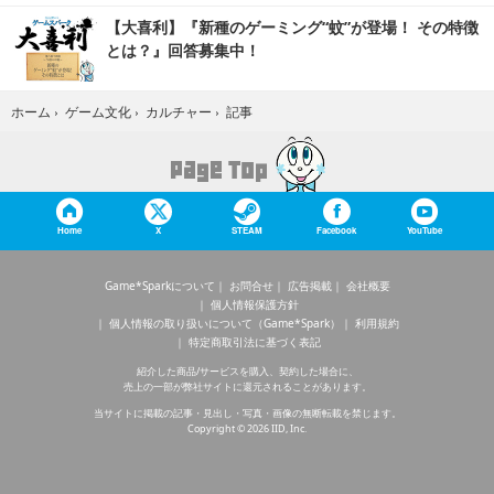
【大喜利】『新種のゲーミング“蚊”が登場！ その特徴
とは？』回答募集中！
記事
ホーム
›
ゲーム文化
›
カルチャー
›
Home
X
STEAM
Facebook
YouTube
Game*Sparkについて
お問合せ
広告掲載
会社概要
個人情報保護方針
個人情報の取り扱いについて（Game*Spark）
利用規約
特定商取引法に基づく表記
紹介した商品/サービスを購入、契約した場合に、
売上の一部が弊社サイトに還元されることがあります。
当サイトに掲載の記事・見出し・写真・画像の無断転載を禁じます。
Copyright © 2026 IID, Inc.