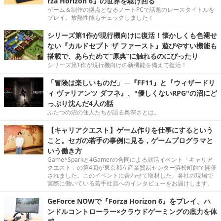
rza Horizon 6』の世界を駆け回る
ゲーム＆制作の拠点となるノートPCで話題のレースタイトルを
プレイ。放熱性能もチェックしました！
シリーズ第1作が現行機向けに復活！懐かしくも色褪せ
ない『カルドセプト ザ ファースト』遊びやすい機能も
搭載で、あらためて“原典”に触れるのにぴったり
シリーズ第1作が現行機向けの新機能を備えて復活！
「冒険は楽しいものだ」 ─『FF11』と『ウィザードリ
ィ ヴァリアンツ ダフネ』、"優しくないRPG"の沼にど
っぷり沈んだ4人の話
ふたつの沼の住人たちが語る奥深さとは。
【キャリアクエスト】ゲーム作りを仕事にするという
こと。セガの若手の事例に見る，ゲームプログラマと
いう働き方
Game*Sparkと4Gamerの合同による就活イベント「キャリア
クエスト」の第4回が東京都立産業貿易センター浜松町館で開催
されました。このイベントに合わせて取材した、各社の現場で
実際に働いている若手社員へのインタビューをお届けします。
GeForce NOWで『Forza Horizon 6』をプレイ。ハ
ンドルコントローラー×クラウドゲーミングの底力を体