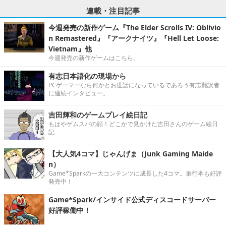
連載・注目記事
今週発売の新作ゲーム『The Elder Scrolls IV: Oblivio
n Remastered』『アークナイツ』『Hell Let Loose:
Vietnam』他
今週発売の新作ゲームはこちら。
有志日本語化の現場から
PCゲーマーなら何かとお世話になっているであろう有志翻訳者
に連続インタビュー。
吉田輝和のゲームプレイ絵日記
もはやゲムスパの顔！どこかで見かけた吉田さんのゲーム絵日
記
【大人気4コマ】じゃんげま（Junk Gaming Maide
n）
Game*Sparkの一大コンテンツに成長した4コマ。単行本も好評
発売中！
Game*Spark/インサイド公式ディスコードサーバー
好評稼働中！