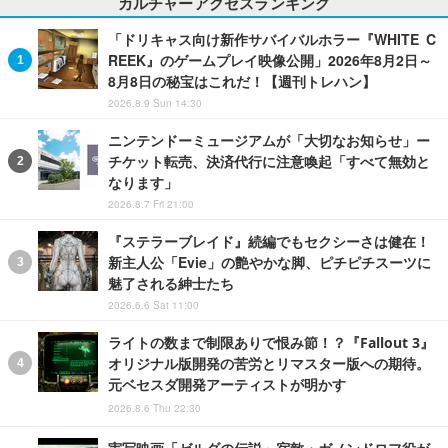
カルチャーアクセスランキング
「ドリキャス向け新作サバイバルホラー『WHITE C
REEK』のゲームプレイ映像公開」2026年8月2日～
8月8日の秘宝はこれだ！【週刊トレハン】
2026.8.9 Sun 14:30
ニンテンドーミュージアムが「大切なお知らせ」ー
チケット転売、決済代行に注意喚起「すべて無効と
なります」
2026.8.7 Fri 21:00
『ステラーブレイド』続編でもセクシーさは健在！
新主人公「Evie」の艶やかな脚、ピチピチスーツに
魅了される紳士たち
2026.6.6 Sat 11:00
ライトの数まで制限ありで恨み節！？『Fallout 3』
オリジナル版開発の苦労とリマスター版への期待。
元ベセスダ開発アーティストが明かす
2026.8.6 Thu 22:30