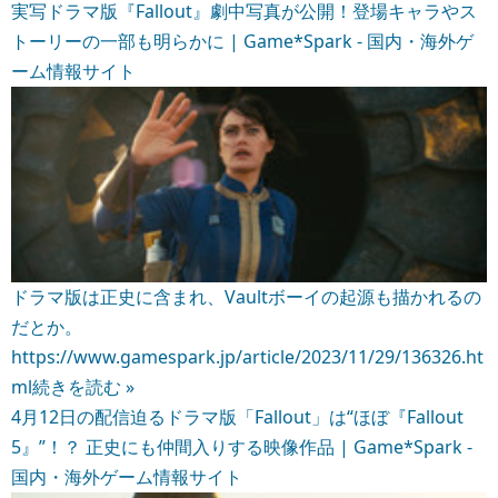
実写ドラマ版『Fallout』劇中写真が公開！登場キャラやス
トーリーの一部も明らかに | Game*Spark - 国内・海外ゲ
ーム情報サイト
ドラマ版は正史に含まれ、Vaultボーイの起源も描かれるの
だとか。
https://www.gamespark.jp/article/2023/11/29/136326.ht
ml
続きを読む »
4月12日の配信迫るドラマ版「Fallout」は“ほぼ『Fallout
5』”！？ 正史にも仲間入りする映像作品 | Game*Spark -
国内・海外ゲーム情報サイト