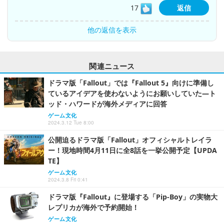
17
返信
他の返信を表示
関連ニュース
ドラマ版「Fallout」では『Fallout 5』向けに準備し
ているアイデアを使わないようにお願いしていた―ト
ッド・ハワードが海外メディアに回答
ゲーム文化
2024.3.12 Tue 8:00
公開迫るドラマ版「Fallout」オフィシャルトレイラ
ー！現地時間4月11日に全8話を一挙公開予定【UPDA
TE】
ゲーム文化
2024.3.8 Fri 0:41
ドラマ版『Fallout』に登場する「Pip-Boy」の実物大
レプリカが海外で予約開始！
ゲーム文化