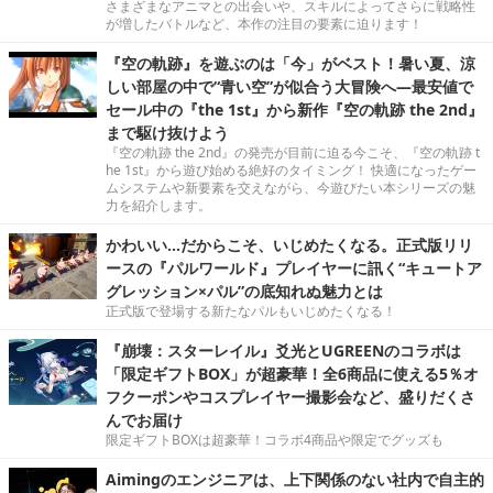
さまざまなアニマとの出会いや、スキルによってさらに戦略性
が増したバトルなど、本作の注目の要素に迫ります！
『空の軌跡』を遊ぶのは「今」がベスト！暑い夏、涼
しい部屋の中で“青い空”が似合う大冒険へ―最安値で
セール中の『the 1st』から新作『空の軌跡 the 2nd』
まで駆け抜けよう
『空の軌跡 the 2nd』の発売が目前に迫る今こそ、『空の軌跡 t
he 1st』から遊び始める絶好のタイミング！ 快適になったゲー
ムシステムや新要素を交えながら、今遊びたい本シリーズの魅
力を紹介します。
かわいい…だからこそ、いじめたくなる。正式版リリ
ースの『パルワールド』プレイヤーに訊く“キュートア
グレッション×パル”の底知れぬ魅力とは
正式版で登場する新たなパルもいじめたくなる！
『崩壊：スターレイル』爻光とUGREENのコラボは
「限定ギフトBOX」が超豪華！全6商品に使える5％オ
フクーポンやコスプレイヤー撮影会など、盛りだくさ
んでお届け
限定ギフトBOXは超豪華！コラボ4商品や限定でグッズも
Aimingのエンジニアは、上下関係のない社内で自主的