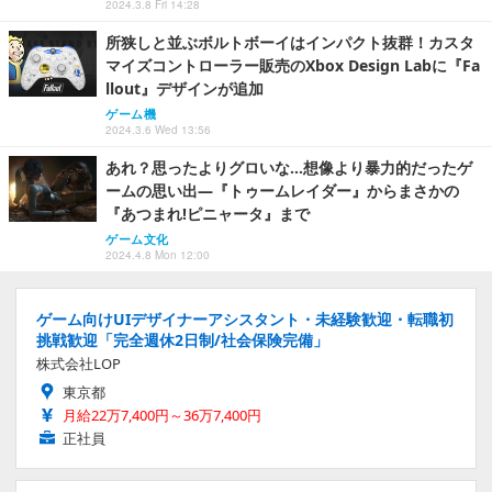
2024.3.8 Fri 14:28
所狭しと並ぶボルトボーイはインパクト抜群！カスタ
マイズコントローラー販売のXbox Design Labに『Fa
llout』デザインが追加
ゲーム機
2024.3.6 Wed 13:56
あれ？思ったよりグロいな…想像より暴力的だったゲ
ームの思い出―『トゥームレイダー』からまさかの
『あつまれ!ピニャータ』まで
ゲーム文化
2024.4.8 Mon 12:00
ゲーム向けUIデザイナーアシスタント・未経験歓迎・転職初
挑戦歓迎「完全週休2日制/社会保険完備」
株式会社LOP
東京都
月給22万7,400円～36万7,400円
正社員