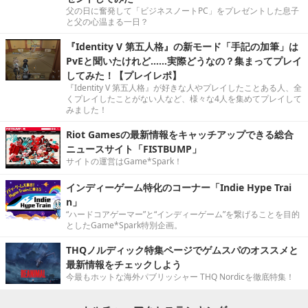
父の日に奮発して「ビジネスノートPC」をプレゼントした息子
と父の心温まる一日？
『Identity V 第五人格』の新モード「手記の加筆」は
PvEと聞いたけれど……実際どうなの？集まってプレイ
してみた！【プレイレポ】
『Identity V 第五人格』が好きな人やプレイしたことある人、全
くプレイしたことがない人など、様々な4人を集めてプレイして
みました！
Riot Gamesの最新情報をキャッチアップできる総合
ニュースサイト「FISTBUMP」
サイトの運営はGame*Spark！
インディーゲーム特化のコーナー「Indie Hype Trai
n」
“ハードコアゲーマー”と“インディーゲーム”を繋げることを目的
としたGame*Spark特別企画。
THQノルディック特集ページでゲムスパのオススメと
最新情報をチェックしよう
今最もホットな海外パブリッシャー THQ Nordicを徹底特集！