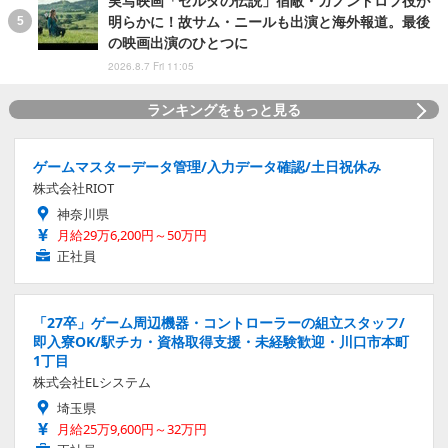
実写映画「ゼルダの伝説」宿敵・ガノンドロフ役が
明らかに！故サム・ニールも出演と海外報道。最後
の映画出演のひとつに
2026.8.7 Fri 11:05
ランキングをもっと見る
ゲームマスターデータ管理/入力データ確認/土日祝休み
株式会社RIOT
神奈川県
月給29万6,200円～50万円
正社員
「27卒」ゲーム周辺機器・コントローラーの組立スタッフ/
即入寮OK/駅チカ・資格取得支援・未経験歓迎・川口市本町
1丁目
株式会社ELシステム
埼玉県
月給25万9,600円～32万円