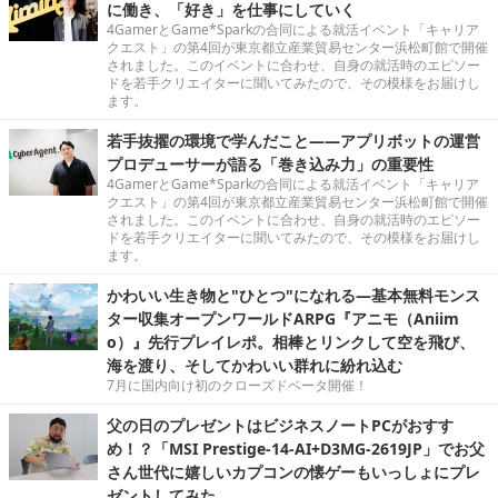
に働き、「好き」を仕事にしていく
4GamerとGame*Sparkの合同による就活イベント「キャリア
クエスト」の第4回が東京都立産業貿易センター浜松町館で開催
されました。このイベントに合わせ、自身の就活時のエピソー
ドを若手クリエイターに聞いてみたので、その模様をお届けし
ます。
若手抜擢の環境で学んだこと――アプリボットの運営
プロデューサーが語る「巻き込み力」の重要性
4GamerとGame*Sparkの合同による就活イベント「キャリア
クエスト」の第4回が東京都立産業貿易センター浜松町館で開催
されました。このイベントに合わせ、自身の就活時のエピソー
ドを若手クリエイターに聞いてみたので、その模様をお届けし
ます。
かわいい生き物と"ひとつ"になれる―基本無料モンス
ター収集オープンワールドARPG『アニモ（Aniim
o）』先行プレイレポ。相棒とリンクして空を飛び、
海を渡り、そしてかわいい群れに紛れ込む
7月に国内向け初のクローズドベータ開催！
父の日のプレゼントはビジネスノートPCがおすす
め！？「MSI Prestige-14-AI+D3MG-2619JP」でお父
さん世代に嬉しいカプコンの懐ゲーもいっしょにプレ
ゼントしてみた