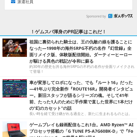
派遣社員
Sponsored by
！ゲムスパ渾身のPR記事はこれだ！
祖国に裏切られた騎士は、王の仇敵の娘を護ることに
なった―1998年の海外SRPG不朽の名作『幻世録』全
面リメイク版、体験版配信開始。ダーティーヒーロー
が駆ける異色の戦記が令和に蘇る
約30年の歴史を誇る海外SRPGの不朽の名作が全面リメイクされ
て登場！
車が変形してロボになった、でも『ルート16』だった
―41年ぶり完全新作『ROUTE16R』開発者インタビュ
ー。新旧スタッフが語るシリーズの魂。そして41年
前、たった1人のために手作業で直した世界に1本だけ
の“幻のカセット”の話
長い時を経て受け継がれる過去と、新たに生まれるものとは。
ゲームプレイも録画配信もこれ1台。AMD Ryzen™ AI
プロセッサ搭載の「G TUNE P5-A7G60BK-D」で『Fo