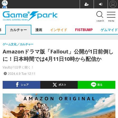
search
menu
料
カルチャー
漫画
インサイド
FISTBUMP
ゲムマイド
ゲーム文化
カルチャー
Amazonドラマ版「Fallout」公開が1日前倒し
に！日本時間では4月11日10時から配信か
Vaultが1日早く開く！
2024.4.9 Tue 12:11
シェア
ポスト
送る