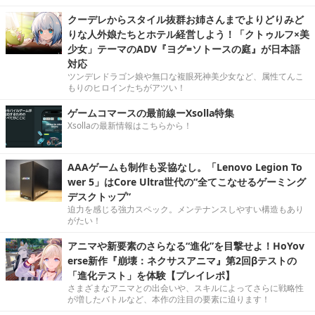
クーデレからスタイル抜群お姉さんまでよりどりみど
りな人外娘たちとホテル経営しよう！「クトゥルフ×美
少女」テーマのADV『ヨグ=ソトースの庭』が日本語
対応
ツンデレドラゴン娘や無口な複眼死神美少女など、属性てんこ
もりのヒロインたちがアツい！
ゲームコマースの最前線ーXsolla特集
Xsollaの最新情報はこちらから！
AAAゲームも制作も妥協なし。「Lenovo Legion To
wer 5」はCore Ultra世代の“全てこなせるゲーミング
デスクトップ”
迫力を感じる強力スペック。メンテナンスしやすい構造もあり
がたい！
アニマや新要素のさらなる“進化”を目撃せよ！HoYov
erse新作『崩壊：ネクサスアニマ』第2回βテストの
「進化テスト」を体験【プレイレポ】
さまざまなアニマとの出会いや、スキルによってさらに戦略性
が増したバトルなど、本作の注目の要素に迫ります！