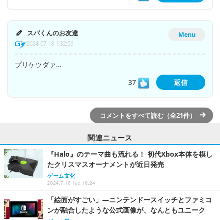
スパくんのお友達
Menu
2024-07-18 1:32:06
プリケツダァ…
37
返信
コメントをすべて読む（全21件）
関連ニュース
『Halo』のテーマ曲も流れる！ 初代Xbox本体を模し
たクリスマスオーナメントが近日発売
ゲーム文化
2024.7.16 Tue 16:24
「絵面がすごい」―ニンテンドースイッチとファミコ
ンが融合したような公式画像が、なんともユニーク