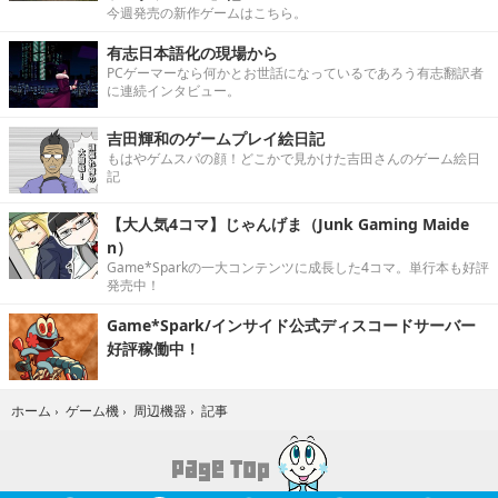
今週発売の新作ゲームはこちら。
有志日本語化の現場から
PCゲーマーなら何かとお世話になっているであろう有志翻訳者
に連続インタビュー。
吉田輝和のゲームプレイ絵日記
もはやゲムスパの顔！どこかで見かけた吉田さんのゲーム絵日
記
【大人気4コマ】じゃんげま（Junk Gaming Maide
n）
Game*Sparkの一大コンテンツに成長した4コマ。単行本も好評
発売中！
Game*Spark/インサイド公式ディスコードサーバー
好評稼働中！
記事
ホーム
›
ゲーム機
›
周辺機器
›