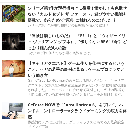
シリーズ第1作が現行機向けに復活！懐かしくも色褪せ
ない『カルドセプト ザ ファースト』遊びやすい機能も
搭載で、あらためて“原典”に触れるのにぴったり
シリーズ第1作が現行機向けの新機能を備えて復活！
「冒険は楽しいものだ」 ─『FF11』と『ウィザードリ
ィ ヴァリアンツ ダフネ』、"優しくないRPG"の沼にど
っぷり沈んだ4人の話
ふたつの沼の住人たちが語る奥深さとは。
【キャリアクエスト】ゲーム作りを仕事にするという
こと。セガの若手の事例に見る，ゲームプログラマと
いう働き方
Game*Sparkと4Gamerの合同による就活イベント「キャリア
クエスト」の第4回が東京都立産業貿易センター浜松町館で開催
されました。このイベントに合わせて取材した、各社の現場で
実際に働いている若手社員へのインタビューをお届けします。
GeForce NOWで『Forza Horizon 6』をプレイ。ハ
ンドルコントローラー×クラウドゲーミングの底力を体
感
体感的にラグはほぼ無し。グラフィックスはもちろん最高設定
でプレイ可能！