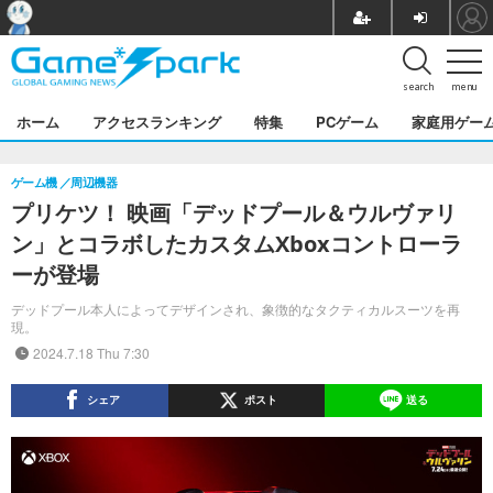
search
menu
ホーム
アクセスランキング
特集
PCゲーム
家庭用ゲー
ゲーム機
周辺機器
プリケツ！ 映画「デッドプール＆ウルヴァリ
ン」とコラボしたカスタムXboxコントローラ
ーが登場
デッドプール本人によってデザインされ、象徴的なタクティカルスーツを再
現。
2024.7.18 Thu 7:30
シェア
ポスト
送る