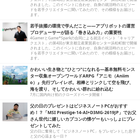
されました。このイベントに合わせ、自身の就活時のエピソー
ドを若手クリエイターに聞いてみたので、その模様をお届けし
ます。
若手抜擢の環境で学んだこと――アプリボットの運営
プロデューサーが語る「巻き込み力」の重要性
4GamerとGame*Sparkの合同による就活イベント「キャリア
クエスト」の第4回が東京都立産業貿易センター浜松町館で開催
されました。このイベントに合わせ、自身の就活時のエピソー
ドを若手クリエイターに聞いてみたので、その模様をお届けし
ます。
かわいい生き物と"ひとつ"になれる―基本無料モンス
ター収集オープンワールドARPG『アニモ（Aniim
o）』先行プレイレポ。相棒とリンクして空を飛び、
海を渡り、そしてかわいい群れに紛れ込む
7月に国内向け初のクローズドベータ開催！
父の日のプレゼントはビジネスノートPCがおすす
め！？「MSI Prestige-14-AI+D3MG-2619JP」でお父
さん世代に嬉しいカプコンの懐ゲーもいっしょにプレ
ゼントしてみた
父の日に奮発して「ビジネスノートPC」をプレゼントした息子
と父の心温まる一日？