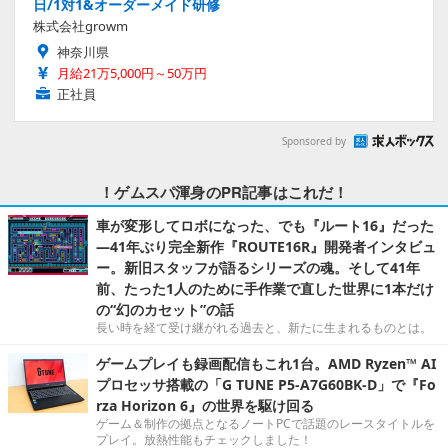
日/1対1&オーダーメイド研修
株式会社growm
神奈川県
月給21万5,000円～50万円
正社員
Sponsored by
！ゲムスパ渾身のPR記事はこれだ！
車が変形してロボになった、でも『ルート16』だった
―41年ぶり完全新作『ROUTE16R』開発者インタビュ
ー。新旧スタッフが語るシリーズの魂。そして41年
前、たった1人のために手作業で直した世界に1本だけ
の“幻のカセット”の話
長い時を経て受け継がれる過去と、新たに生まれるものとは。
ゲームプレイも録画配信もこれ1台。AMD Ryzen™ AI
プロセッサ搭載の「G TUNE P5-A7G60BK-D」で『Fo
rza Horizon 6』の世界を駆け回る
ゲーム＆制作の拠点となるノートPCで話題のレースタイトルを
プレイ。放熱性能もチェックしました！