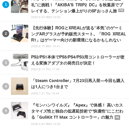
礼”に挑戦！『AKIBA'S TRIP2 DC』を秋葉原でプ
レイする、テンション爆上がりのSFおっさん旅
PR
2023.8.30 Wed 12:00
【先行体験】ROGとXREALが送る“本気”のゲーミ
ングARグラスが予約販売スタート。「ROG XREAL
R1」はゲーマー向けの新環境になるかもしれない
2026.6.15 Mon 14:41
PS2/PS1本体でPS5/PS4/PS3用コントローラーが使
える変換アダプタの発売日が決定！
2023.8.17 Thu 17:45
「Steam Controller」7月23日再入荷―今回も購入
は1人につき1台まで
2026.7.21 Tue 18:44
『モンハンワイルズ』『Apex』で体感！ 高いカス
タマイズ性と独自の低遅延技術で“快適性”にこだわ
る「GuliKit TT Max コントローラー」の魅力
PR
2026.5.20 Wed 12:00