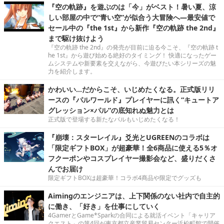
『空の軌跡』を遊ぶのは「今」がベスト！暑い夏、涼
しい部屋の中で“青い空”が似合う大冒険へ―最安値で
セール中の『the 1st』から新作『空の軌跡 the 2nd』
まで駆け抜けよう
『空の軌跡 the 2nd』の発売が目前に迫る今こそ、『空の軌跡 t
he 1st』から遊び始める絶好のタイミング！ 快適になったゲー
ムシステムや新要素を交えながら、今遊びたい本シリーズの魅
力を紹介します。
かわいい…だからこそ、いじめたくなる。正式版リリ
ースの『パルワールド』プレイヤーに訊く“キュートア
グレッション×パル”の底知れぬ魅力とは
正式版で登場する新たなパルもいじめたくなる！
『崩壊：スターレイル』爻光とUGREENのコラボは
「限定ギフトBOX」が超豪華！全6商品に使える5％オ
フクーポンやコスプレイヤー撮影会など、盛りだくさ
んでお届け
限定ギフトBOXは超豪華！コラボ4商品や限定でグッズも
Aimingのエンジニアは、上下関係のない社内で自主的
に働き、「好き」を仕事にしていく
4GamerとGame*Sparkの合同による就活イベント「キャリア
クエスト」の第4回が東京都立産業貿易センター浜松町館で開催