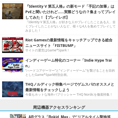
『Identity V 第五人格』の新モード「手記の加筆」は
PvEと聞いたけれど……実際どうなの？集まってプレイ
してみた！【プレイレポ】
『Identity V 第五人格』が好きな人やプレイしたことある人、全
くプレイしたことがない人など、様々な4人を集めてプレイして
みました！
Riot Gamesの最新情報をキャッチアップできる総合
ニュースサイト「FISTBUMP」
サイトの運営はGame*Spark！
インディーゲーム特化のコーナー「Indie Hype Trai
n」
“ハードコアゲーマー”と“インディーゲーム”を繋げることを目的
としたGame*Spark特別企画。
THQノルディック特集ページでゲムスパのオススメと
最新情報をチェックしよう
今最もホットな海外パブリッシャー THQ Nordicを徹底特集！
周辺機器アクセスランキング
ARグラス「Rokid Max」で“リアルタイム聖地巡