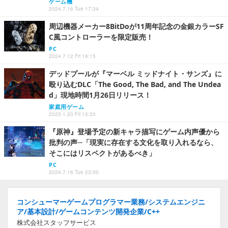
ゲーム機
2024.7.16 Tue 17:34
周辺機器メーカー8BitDoが11周年記念の金銀カラーSF
C風コントローラーを限定販売！
PC
2024.7.12 Fri 16:15
デッドプールが『マーベル ミッドナイト・サンズ』に
殴り込むDLC「The Good, The Bad, and The Undea
d」現地時間1月26日リリース！
家庭用ゲーム
2023.1.20 Fri 13:20
『原神』登場予定の新キャラ描写にゲーム内声優から
批判の声─「現実に存在する文化を取り入れるなら、
そこにはリスペクトがあるべき」
PC
2024.7.16 Tue 23:00
コンシューマーゲームプログラマー業務/システムエンジニ
ア/基本設計/ゲームコンテンツ開発企業/C++
株式会社スタッフサービス