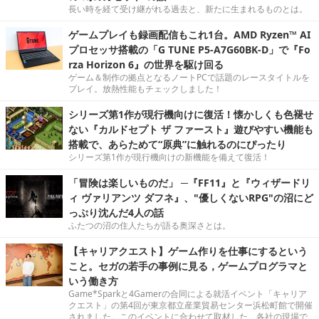
長い時を経て受け継がれる過去と、新たに生まれるものとは。
ゲームプレイも録画配信もこれ1台。AMD Ryzen™ AI
プロセッサ搭載の「G TUNE P5-A7G60BK-D」で『Fo
rza Horizon 6』の世界を駆け回る
ゲーム＆制作の拠点となるノートPCで話題のレースタイトルを
プレイ。放熱性能もチェックしました！
シリーズ第1作が現行機向けに復活！懐かしくも色褪せ
ない『カルドセプト ザ ファースト』遊びやすい機能も
搭載で、あらためて“原典”に触れるのにぴったり
シリーズ第1作が現行機向けの新機能を備えて復活！
「冒険は楽しいものだ」 ─『FF11』と『ウィザードリ
ィ ヴァリアンツ ダフネ』、"優しくないRPG"の沼にど
っぷり沈んだ4人の話
ふたつの沼の住人たちが語る奥深さとは。
【キャリアクエスト】ゲーム作りを仕事にするという
こと。セガの若手の事例に見る，ゲームプログラマと
いう働き方
Game*Sparkと4Gamerの合同による就活イベント「キャリア
クエスト」の第4回が東京都立産業貿易センター浜松町館で開催
されました。このイベントに合わせて取材した、各社の現場で