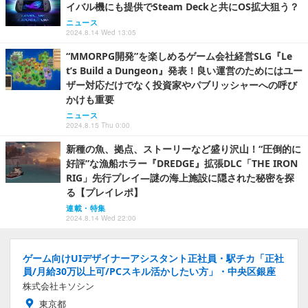
イバル機にも提供でSteam Deckと共にOS拡大狙う？
ニュース
2024.8.14 Wed 13:05
“MMORPG開発”を楽しめるゲーム会社経営SLG『Le
t’s Build a Dungeon』発表！良い運営のためにはユー
ザー対応だけでなく投資家やパブリッシャーへの呼び
かけも重要
ニュース
2024.8.15 Thu 0:00
新種の魚、拠点、ストーリーなど盛り沢山！“圧倒的に
好評”な漁船ホラー『DREDGE』拡張DLC「THE IRON
RIG」先行プレイ―謎の海上施設に隠された秘密を探
る【プレイレポ】
連載・特集
2024.8.14 Wed 22:00
ゲーム向けUIデザイナーアシスタント正社員・駅チカ「正社
員/月給30万以上可/PCスキル活かしたい方」・中央区銀座
株式会社キソシン
東京都