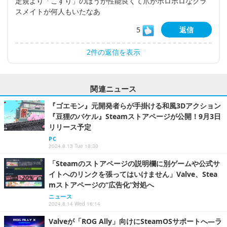
定規より「こすり」のほうが性能良くて爪がボロボロなクラ
スメイトが何人もいたなあ
5
返信
2件の返信を表示
関連ニュース
『ゴエモン』元開発者らが手掛ける和風3Dアクション
『豆狸のバケル』Steamストアページが公開！9月3日
リリース予定
PC
2024.8.13 Tue 18:30
「Steamのストアページの説明欄に別ゲームや公式サ
イトへのリンクを張ってはいけません」Valve、Stea
mストアページの“広告化”対処へ
ニュース
2024.8.14 Wed 16:14
Valveが「ROG Ally」向けにSteamOSサポートへ―ラ