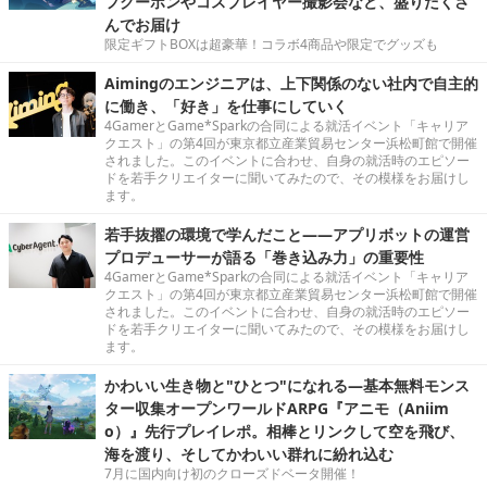
フクーポンやコスプレイヤー撮影会など、盛りだくさ
んでお届け
限定ギフトBOXは超豪華！コラボ4商品や限定でグッズも
Aimingのエンジニアは、上下関係のない社内で自主的
に働き、「好き」を仕事にしていく
4GamerとGame*Sparkの合同による就活イベント「キャリア
クエスト」の第4回が東京都立産業貿易センター浜松町館で開催
されました。このイベントに合わせ、自身の就活時のエピソー
ドを若手クリエイターに聞いてみたので、その模様をお届けし
ます。
若手抜擢の環境で学んだこと――アプリボットの運営
プロデューサーが語る「巻き込み力」の重要性
4GamerとGame*Sparkの合同による就活イベント「キャリア
クエスト」の第4回が東京都立産業貿易センター浜松町館で開催
されました。このイベントに合わせ、自身の就活時のエピソー
ドを若手クリエイターに聞いてみたので、その模様をお届けし
ます。
かわいい生き物と"ひとつ"になれる―基本無料モンス
ター収集オープンワールドARPG『アニモ（Aniim
o）』先行プレイレポ。相棒とリンクして空を飛び、
海を渡り、そしてかわいい群れに紛れ込む
7月に国内向け初のクローズドベータ開催！