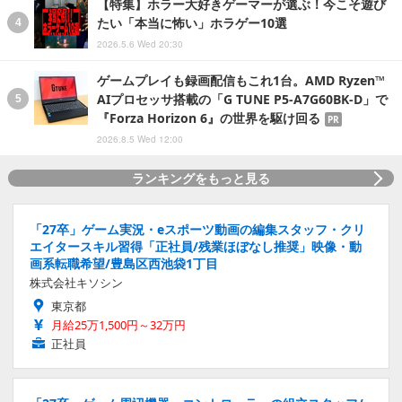
【特集】ホラー大好きゲーマーが選ぶ！今こそ遊び
たい「本当に怖い」ホラゲー10選
2026.5.6 Wed 20:30
ゲームプレイも録画配信もこれ1台。AMD Ryzen™
AIプロセッサ搭載の「G TUNE P5-A7G60BK-D」で
『Forza Horizon 6』の世界を駆け回る
PR
2026.8.5 Wed 12:00
ランキングをもっと見る
「27卒」ゲーム実況・eスポーツ動画の編集スタッフ・クリ
エイタースキル習得「正社員/残業ほぼなし推奨」映像・動
画系転職希望/豊島区西池袋1丁目
株式会社キソシン
東京都
月給25万1,500円～32万円
正社員