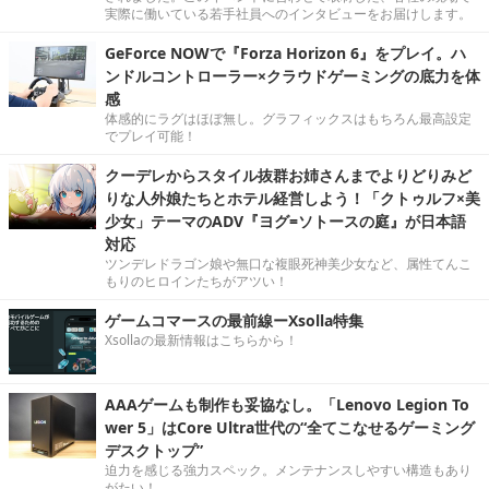
実際に働いている若手社員へのインタビューをお届けします。
GeForce NOWで『Forza Horizon 6』をプレイ。ハ
ンドルコントローラー×クラウドゲーミングの底力を体
感
体感的にラグはほぼ無し。グラフィックスはもちろん最高設定
でプレイ可能！
クーデレからスタイル抜群お姉さんまでよりどりみど
りな人外娘たちとホテル経営しよう！「クトゥルフ×美
少女」テーマのADV『ヨグ=ソトースの庭』が日本語
対応
ツンデレドラゴン娘や無口な複眼死神美少女など、属性てんこ
もりのヒロインたちがアツい！
ゲームコマースの最前線ーXsolla特集
Xsollaの最新情報はこちらから！
AAAゲームも制作も妥協なし。「Lenovo Legion To
wer 5」はCore Ultra世代の“全てこなせるゲーミング
デスクトップ”
迫力を感じる強力スペック。メンテナンスしやすい構造もあり
がたい！