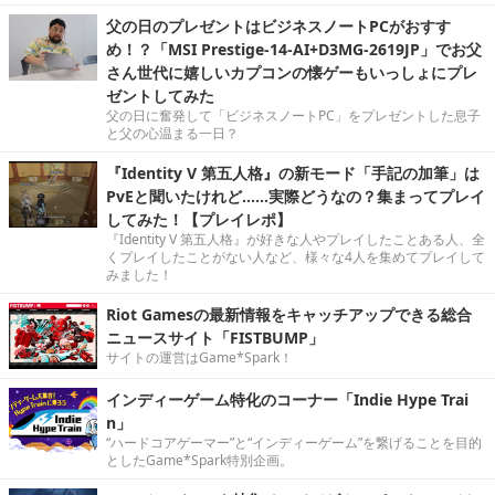
父の日のプレゼントはビジネスノートPCがおすす
め！？「MSI Prestige-14-AI+D3MG-2619JP」でお父
さん世代に嬉しいカプコンの懐ゲーもいっしょにプレ
ゼントしてみた
父の日に奮発して「ビジネスノートPC」をプレゼントした息子
と父の心温まる一日？
『Identity V 第五人格』の新モード「手記の加筆」は
PvEと聞いたけれど……実際どうなの？集まってプレイ
してみた！【プレイレポ】
『Identity V 第五人格』が好きな人やプレイしたことある人、全
くプレイしたことがない人など、様々な4人を集めてプレイして
みました！
Riot Gamesの最新情報をキャッチアップできる総合
ニュースサイト「FISTBUMP」
サイトの運営はGame*Spark！
インディーゲーム特化のコーナー「Indie Hype Trai
n」
“ハードコアゲーマー”と“インディーゲーム”を繋げることを目的
としたGame*Spark特別企画。