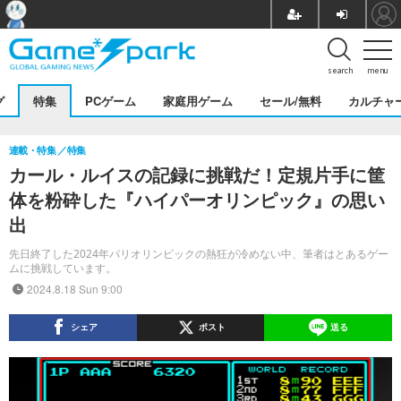
search
menu
グ
特集
PCゲーム
家庭用ゲーム
セール/無料
カルチャ
連載・特集
特集
カール・ルイスの記録に挑戦だ！定規片手に筐
体を粉砕した『ハイパーオリンピック』の思い
出
先日終了した2024年パリオリンピックの熱狂が冷めない中、筆者はとあるゲー
ムに挑戦しています。
2024.8.18 Sun 9:00
シェア
ポスト
送る