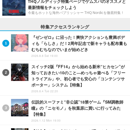
THQノルディック特集ページでゲムスパのオススメと
最新情報をチェックしよう
今最もホットな海外パブリッシャー THQ Nordicを徹底特集！
特集アクセスランキング
『ゼンゼロ』に沼った！爽快アクションも豊満ボデ
ィも「らしさ」だ！2周年記念で新キャラも配布量も
むちむちなのでいまが始めどき
2026.8.8 Sat 19:00
スイッチ2版『FF14』から始める新米“ヒカセン”が
知っておきたい10のこと―めっちゃ遊べる「フリー
トライアル」や、初心者でも安心の「コンテンツサ
ポーター」システム【特集】
2026.8.4 Tue 22:20
伝説的スーファミ“非公認”18禁ゲーム『SM調教師
瞳』の「ニセモノ」を秋葉原に買いに行ってみた
【特集】
2026.1.12 Mon 19:00