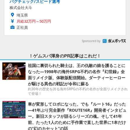
バグチェック/スピード選考
株式会社大斗
埼玉県
月給32万円～50万円
正社員
Sponsored by
！ゲムスパ渾身のPR記事はこれだ！
祖国に裏切られた騎士は、王の仇敵の娘を護ることに
なった―1998年の海外SRPG不朽の名作『幻世録』全
面リメイク版、体験版配信開始。ダーティーヒーロー
が駆ける異色の戦記が令和に蘇る
約30年の歴史を誇る海外SRPGの不朽の名作が全面リメイクされ
て登場！
車が変形してロボになった、でも『ルート16』だった
―41年ぶり完全新作『ROUTE16R』開発者インタビュ
ー。新旧スタッフが語るシリーズの魂。そして41年
前、たった1人のために手作業で直した世界に1本だけ
の“幻のカセット”の話