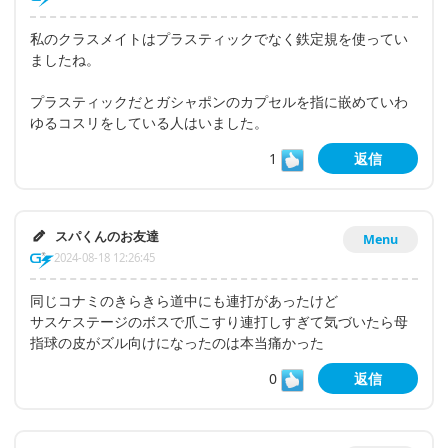
私のクラスメイトはプラスティックでなく鉄定規を使ってい
ましたね。
プラスティックだとガシャポンのカプセルを指に嵌めていわ
ゆるコスリをしている人はいました。
1
返信
スパくんのお友達
Menu
2024-08-18 12:26:45
同じコナミのきらきら道中にも連打があったけど
サスケステージのボスで爪こすり連打しすぎて気づいたら母
指球の皮がズル向けになったのは本当痛かった
0
返信