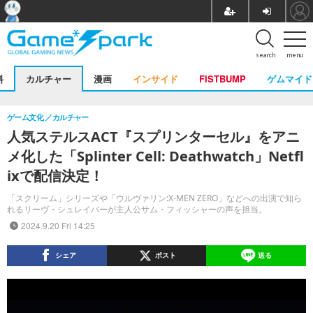
search
menu
料
カルチャー
漫画
インサイド
FISTBUMP
ゲムマイド
ゲーム文化
カルチャー
人気ステルスACT『スプリンターセル』をアニ
メ化した「Splinter Cell: Deathwatch」Netfl
ixで配信決定！
「スクリーム」シリーズや「ウルヴァリン:X-MEN ZERO」などへの出演で知ら
れるリーヴ・シュレイバーが主人公サム・フィッシャーの声を担当。
2024.9.20 Fri 14:25
シェア
ポスト
送る