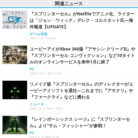
関連ニュース
『スプリンターセル』がNetflixでアニメ化、ライター
は「ジョン・ウィック」デレク・コルスタット氏―海
外報道【UPDATE】
ゲーム文化
2020.7.31 Fri 9:40
ユービーアイがXbox 360版『アサシン クリードII』や
『スプリンターセル コンヴィクション』など10タイト
ルのオンラインサービスを来年1月に終了
PC
2023.10.31 Tue 10:30
リメイク版『スプリンターセル』のディレクターがユ
ービーアイソフトを退社―これまでに『アサクリ』や
『ファークライ』などに携わる
ニュース
2022.10.17 Mon 13:45
『レインボーシックス シージ』に『スプリンターセ
ル』より“サム・フィッシャー”が参戦！
PC
2020.8.12 Wed 9:58