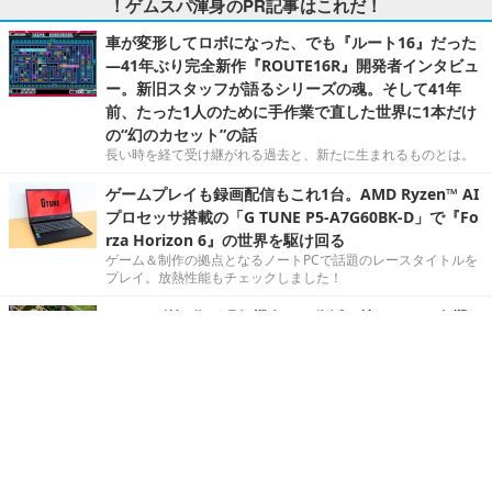
！ゲムスパ渾身のPR記事はこれだ！
車が変形してロボになった、でも『ルート16』だった
―41年ぶり完全新作『ROUTE16R』開発者インタビュ
ー。新旧スタッフが語るシリーズの魂。そして41年
前、たった1人のために手作業で直した世界に1本だけ
の“幻のカセット”の話
長い時を経て受け継がれる過去と、新たに生まれるものとは。
ゲームプレイも録画配信もこれ1台。AMD Ryzen™ AI
プロセッサ搭載の「G TUNE P5-A7G60BK-D」で『Fo
rza Horizon 6』の世界を駆け回る
ゲーム＆制作の拠点となるノートPCで話題のレースタイトルを
プレイ。放熱性能もチェックしました！
シリーズ第1作が現行機向けに復活！懐かしくも色褪せ
ない『カルドセプト ザ ファースト』遊びやすい機能も
搭載で、あらためて“原典”に触れるのにぴったり
シリーズ第1作が現行機向けの新機能を備えて復活！
「冒険は楽しいものだ」 ─『FF11』と『ウィザードリ
ィ ヴァリアンツ ダフネ』、"優しくないRPG"の沼にど
っぷり沈んだ4人の話
ふたつの沼の住人たちが語る奥深さとは。