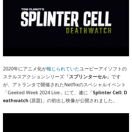
2020年にアニメ化が
報じられていた
ユービーアイソフトの
ステルスアクションシリーズ『
スプリンターセル
』です
が、アトランタで開催されたNetflixのスペシャルイベント
「Geeked Week 2024 Live」にて、遂に「
Splinter Cell: D
eathwatch
(原題)」の初出し映像が公開されました。