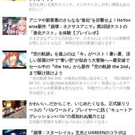
迫力を感じる強力スペック。メンテナンスしやすい構造もあり
がたい！
アニマや新要素のさらなる“進化”を目撃せよ！HoYov
erse新作『崩壊：ネクサスアニマ』第2回βテストの
「進化テスト」を体験【プレイレポ】
さまざまなアニマとの出会いや、スキルによってさらに戦略性
が増したバトルなど、本作の注目の要素に迫ります！
『空の軌跡』を遊ぶのは「今」がベスト！暑い夏、涼
しい部屋の中で“青い空”が似合う大冒険へ―最安値で
セール中の『the 1st』から新作『空の軌跡 the 2nd』
まで駆け抜けよう
『空の軌跡 the 2nd』の発売が目前に迫る今こそ、『空の軌跡 t
he 1st』から遊び始める絶好のタイミング！ 快適になったゲー
ムシステムや新要素を交えながら、今遊びたい本シリーズの魅
力を紹介します。
かわいい…だからこそ、いじめたくなる。正式版リリ
ースの『パルワールド』プレイヤーに訊く“キュートア
グレッション×パル”の底知れぬ魅力とは
正式版で登場する新たなパルもいじめたくなる！
『崩壊：スターレイル』爻光とUGREENのコラボは