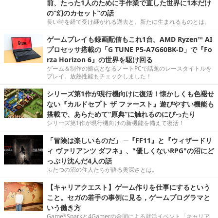
前、たった1人のために手作業で直した世界に1本だけ
の“幻のカセット”の話
長い時を経て受け継がれる過去と、新たに生まれるものとは。
ゲームプレイも録画配信もこれ1台。AMD Ryzen™ AI
プロセッサ搭載の「G TUNE P5-A7G60BK-D」で『Fo
rza Horizon 6』の世界を駆け回る
ゲーム＆制作の拠点となるノートPCで話題のレースタイトルを
プレイ。放熱性能もチェックしました！
シリーズ第1作が現行機向けに復活！懐かしくも色褪せ
ない『カルドセプト ザ ファースト』遊びやすい機能も
搭載で、あらためて“原典”に触れるのにぴったり
シリーズ第1作が現行機向けの新機能を備えて復活！
「冒険は楽しいものだ」 ─『FF11』と『ウィザードリ
ィ ヴァリアンツ ダフネ』、"優しくないRPG"の沼にど
っぷり沈んだ4人の話
ふたつの沼の住人たちが語る奥深さとは。
【キャリアクエスト】ゲーム作りを仕事にするという
こと。セガの若手の事例に見る，ゲームプログラマと
いう働き方
Game*Sparkと4Gamerの合同による就活イベント「キャリア