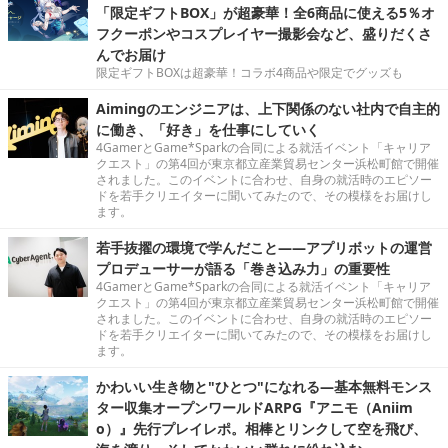
「限定ギフトBOX」が超豪華！全6商品に使える5％オ
フクーポンやコスプレイヤー撮影会など、盛りだくさ
んでお届け
限定ギフトBOXは超豪華！コラボ4商品や限定でグッズも
Aimingのエンジニアは、上下関係のない社内で自主的
に働き、「好き」を仕事にしていく
4GamerとGame*Sparkの合同による就活イベント「キャリア
クエスト」の第4回が東京都立産業貿易センター浜松町館で開催
されました。このイベントに合わせ、自身の就活時のエピソー
ドを若手クリエイターに聞いてみたので、その模様をお届けし
ます。
若手抜擢の環境で学んだこと――アプリボットの運営
プロデューサーが語る「巻き込み力」の重要性
4GamerとGame*Sparkの合同による就活イベント「キャリア
クエスト」の第4回が東京都立産業貿易センター浜松町館で開催
されました。このイベントに合わせ、自身の就活時のエピソー
ドを若手クリエイターに聞いてみたので、その模様をお届けし
ます。
かわいい生き物と"ひとつ"になれる―基本無料モンス
ター収集オープンワールドARPG『アニモ（Aniim
o）』先行プレイレポ。相棒とリンクして空を飛び、