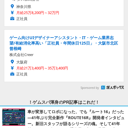
神奈川県
月給25万8,200円～32万円
正社員
ゲーム向けUIデザイナーアシスタント・IT・ゲーム業界志
望/有給消化率高い「正社員・年間休日125日」・大阪市北区
曾根崎
株式会社Creer
大阪府
月給21万3,400円～35万3,400円
正社員
Sponsored by
！ゲムスパ渾身のPR記事はこれだ！
車が変形してロボになった、でも『ルート16』だった
―41年ぶり完全新作『ROUTE16R』開発者インタビュ
ー。新旧スタッフが語るシリーズの魂。そして41年