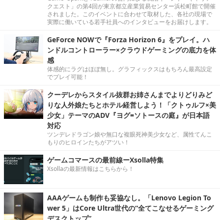
クエスト」の第4回が東京都立産業貿易センター浜松町館で開催
されました。このイベントに合わせて取材した、各社の現場で
実際に働いている若手社員へのインタビューをお届けします。
GeForce NOWで『Forza Horizon 6』をプレイ。ハ
ンドルコントローラー×クラウドゲーミングの底力を体
感
体感的にラグはほぼ無し。グラフィックスはもちろん最高設定
でプレイ可能！
クーデレからスタイル抜群お姉さんまでよりどりみど
りな人外娘たちとホテル経営しよう！「クトゥルフ×美
少女」テーマのADV『ヨグ=ソトースの庭』が日本語
対応
ツンデレドラゴン娘や無口な複眼死神美少女など、属性てんこ
もりのヒロインたちがアツい！
ゲームコマースの最前線ーXsolla特集
Xsollaの最新情報はこちらから！
AAAゲームも制作も妥協なし。「Lenovo Legion To
wer 5」はCore Ultra世代の“全てこなせるゲーミング
デスクトップ”