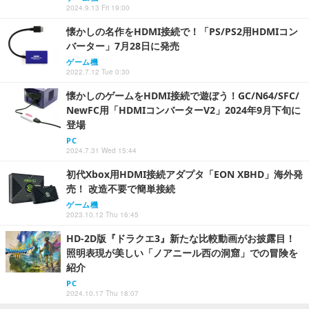
2024.9.13 Fri 19:00
懐かしの名作をHDMI接続で！「PS/PS2用HDMIコン
バーター」7月28日に発売
ゲーム機
2022.7.12 Tue 0:30
懐かしのゲームをHDMI接続で遊ぼう！GC/N64/SFC/
NewFC用「HDMIコンバーターV2」2024年9月下旬に
登場
PC
2024.7.31 Wed 15:44
初代Xbox用HDMI接続アダプタ「EON XBHD」海外発
売！ 改造不要で簡単接続
ゲーム機
2023.10.12 Thu 16:45
HD-2D版『ドラクエ3』新たな比較動画がお披露目！
照明表現が美しい「ノアニール西の洞窟」での冒険を
紹介
PC
2024.10.17 Thu 18:07