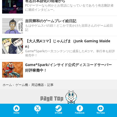
有志日本語化の現場から
PCゲーマーなら何かとお世話になっているであろう有志翻訳者
に連続インタビュー。
吉田輝和のゲームプレイ絵日記
もはやゲムスパの顔！どこかで見かけた吉田さんのゲーム絵日
記
【大人気4コマ】じゃんげま（Junk Gaming Maide
n）
Game*Sparkの一大コンテンツに成長した4コマ。単行本も好評
発売中！
Game*Spark/インサイド公式ディスコードサーバー
好評稼働中！
記事
ホーム
›
ゲーム機
›
周辺機器
›
Home
X
STEAM
Facebook
YouTube