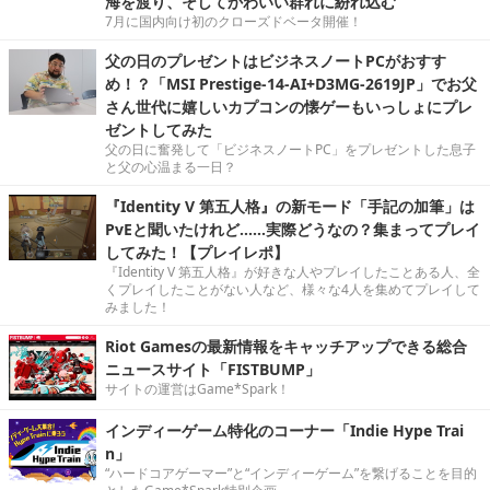
海を渡り、そしてかわいい群れに紛れ込む
7月に国内向け初のクローズドベータ開催！
父の日のプレゼントはビジネスノートPCがおすす
め！？「MSI Prestige-14-AI+D3MG-2619JP」でお父
さん世代に嬉しいカプコンの懐ゲーもいっしょにプレ
ゼントしてみた
父の日に奮発して「ビジネスノートPC」をプレゼントした息子
と父の心温まる一日？
『Identity V 第五人格』の新モード「手記の加筆」は
PvEと聞いたけれど……実際どうなの？集まってプレイ
してみた！【プレイレポ】
『Identity V 第五人格』が好きな人やプレイしたことある人、全
くプレイしたことがない人など、様々な4人を集めてプレイして
みました！
Riot Gamesの最新情報をキャッチアップできる総合
ニュースサイト「FISTBUMP」
サイトの運営はGame*Spark！
インディーゲーム特化のコーナー「Indie Hype Trai
n」
“ハードコアゲーマー”と“インディーゲーム”を繋げることを目的