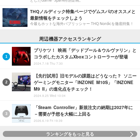
としたGame*Spark特別企画。
THQノルディック特集ページでゲムスパのオススメと
最新情報をチェックしよう
今最もホットな海外パブリッシャー THQ Nordicを徹底特集！
周辺機器アクセスランキング
プリケツ！ 映画「デッドプール＆ウルヴァリン」と
コラボしたカスタムXboxコントローラーが登場
2024.7.18 Thu 7:30
【先行試用】旧モデルの課題はどうなった？ ソニー
ゲーミングモニター「INZONE M10S」「INZONE
M9 II」の進化点をチェック！
2024.9.25 Wed 10:04
「Steam Controller」新規注文の納期は2027年に
－需要が予想を大幅に上回る
2026.6.19 Fri 19:39
ランキングをもっと見る