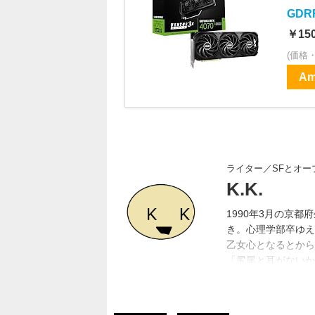
GDRR
￥150
(価格
Am
ライター／SFとオ
K.K.
1990年3月の京
き。心理学部卒ゆえ
乙女心となるとから
「尻尾と耳がないか
ソコン代の足しにと