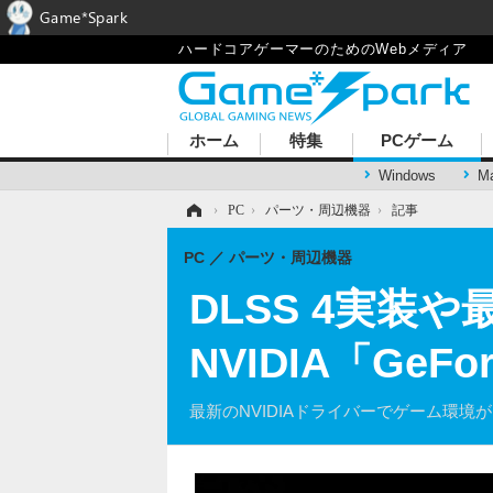
Game*Spark
ハードコアゲーマーのためのWebメディア
ホーム
特集
PCゲーム
Windows
M
ホーム
›
PC
›
パーツ・周辺機器
›
記事
PC
パーツ・周辺機器
DLSS 4実装や最
NVIDIA「GeFo
最新のNVIDIAドライバーでゲーム環境