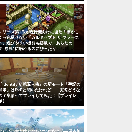
シリーズ第1作が現行機向けに復活！懐かし
くも色褪せない『カルドセプト ザ ファース
ト』遊びやすい機能も搭載で、あらため
て“原典”に触れるのにぴったり
『Identity V 第五人格』の新モード「手記の
加筆」はPvEと聞いたけれど……実際どうな
の？集まってプレイしてみた！【プレイレ
ポ】
かわいい生き物と"ひとつ"になれる―基本無