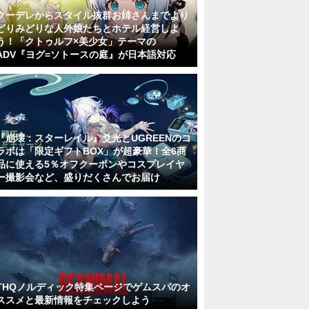
クーデレからスタイル抜群お姉さんまでより
どりみどりな人外娘たちとホテル経営しよ
う！「クトゥルフ×美少女」テーマの
ADV『ヨグ=ソトースの庭』が日本語対応
『崩壊：スターレイル』爻光とUGREENのコ
ラボは「限定ギフトBOX」が超豪華！全6商
品に使える5％オフクーポンやコスプレイヤ
ー撮影会など、盛りだくさんでお届け
THQノルディック特集ページでゲムスパのオ
ススメと最新情報をチェックしよう