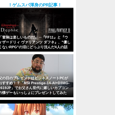
！ゲムスパ渾身のPR記事！
「冒険は楽しいものだ」 ─『FF11』と『ウ
ィザードリィ ヴァリアンツ ダフネ』、"優し
くないRPG"の沼にどっぷり沈んだ4人の話
父の日のプレゼントはビジネスノートPCが
おすすめ！？「MSI Prestige-14-AI+D3MG-
2619JP」でお父さん世代に嬉しいカプコン
の懐ゲーもいっしょにプレゼントしてみた