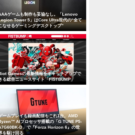
AAAゲームも制作も妥協なし。「Lenovo
Legion Tower 5」はCore Ultra世代の“全て
こなせるゲーミングデスクトップ”
Riot Gamesの最新情報をキャッチアップで
きる総合ニュースサイト「FISTBUMP」
ゲームプレイも録画配信もこれ1台。AMD
Ryzen™ AIプロセッサ搭載の「G TUNE P5-
A7G60BK-D」で『Forza Horizon 6』の世
界を駆け回る