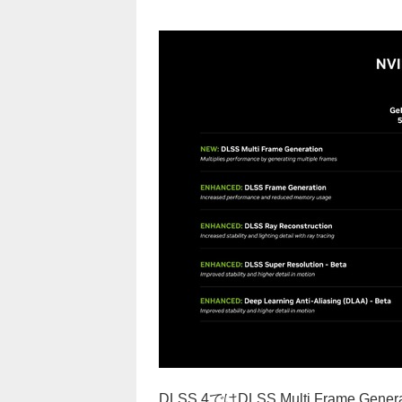
DLSS 4ではDLSS Multi Frame