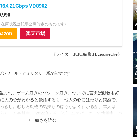
6X 21Gbps VD8962
,990
・在庫状況は記事公開時点のものです)
azon
楽天市場
《
ライター:K.K.
,
編集:H.Laameche
》
ープンワールドとミリタリー系が主食です
都府生まれ。ゲーム好きのパソコン好き。ついでに言えば動物も好
に人の心がわかると豪語するも、他人の心にはわりと鈍感で、
っきし。むしろ動物の気持ちのほうがよくわかるが、本人は
らだ」と弁解中。 2022年から「ゲームスパーク」で執筆中。パ
始めるも、賃金はほとんど課金ガチャに消えている模様。
+ 続きを読む