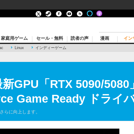
家庭用ゲーム
セール・無料
読者の声
漫画
イン
ac
Linux
インディーゲーム
新GPU「RTX 5090/50
rce Game Ready ドライ
がさらに向上します。