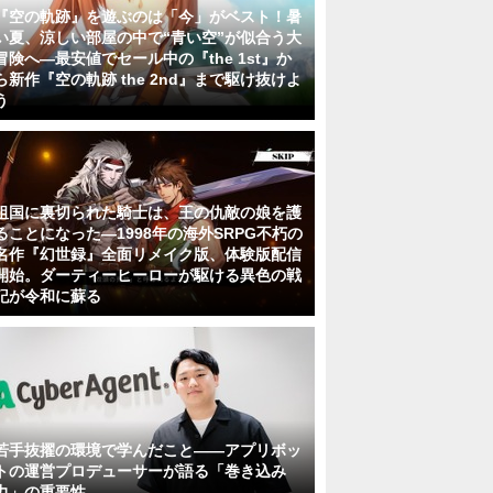
『空の軌跡』を遊ぶのは「今」がベスト！暑
い夏、涼しい部屋の中で“青い空”が似合う大
冒険へ―最安値でセール中の『the 1st』か
ら新作『空の軌跡 the 2nd』まで駆け抜けよ
う
祖国に裏切られた騎士は、王の仇敵の娘を護
ることになった―1998年の海外SRPG不朽の
名作『幻世録』全面リメイク版、体験版配信
開始。ダーティーヒーローが駆ける異色の戦
記が令和に蘇る
若手抜擢の環境で学んだこと――アプリボッ
トの運営プロデューサーが語る「巻き込み
力」の重要性