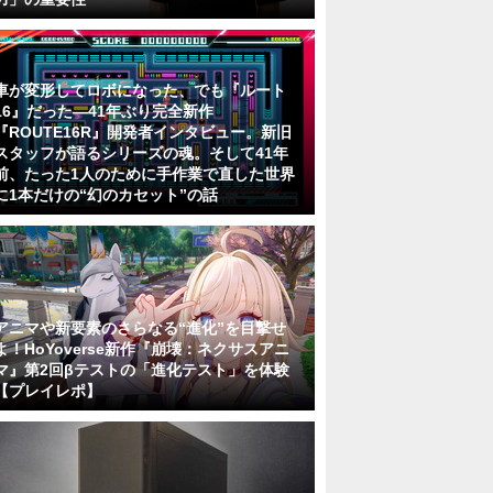
車が変形してロボになった、でも『ルート
16』だった―41年ぶり完全新作
『ROUTE16R』開発者インタビュー。新旧
スタッフが語るシリーズの魂。そして41年
前、たった1人のために手作業で直した世界
に1本だけの“幻のカセット”の話
アニマや新要素のさらなる“進化”を目撃せ
よ！HoYoverse新作『崩壊：ネクサスアニ
マ』第2回βテストの「進化テスト」を体験
【プレイレポ】