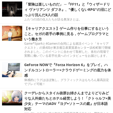
「冒険は楽しいものだ」 ─『FF11』と『ウィザードリ
ィ ヴァリアンツ ダフネ』、"優しくないRPG"の沼にど
っぷり沈んだ4人の話
ふたつの沼の住人たちが語る奥深さとは。
【キャリアクエスト】ゲーム作りを仕事にするという
こと。セガの若手の事例に見る，ゲームプログラマと
いう働き方
Game*Sparkと4Gamerの合同による就活イベント「キャリア
クエスト」の第4回が東京都立産業貿易センター浜松町館で開催
されました。このイベントに合わせて取材した、各社の現場で
実際に働いている若手社員へのインタビューをお届けします。
GeForce NOWで『Forza Horizon 6』をプレイ。ハ
ンドルコントローラー×クラウドゲーミングの底力を体
感
体感的にラグはほぼ無し。グラフィックスはもちろん最高設定
でプレイ可能！
クーデレからスタイル抜群お姉さんまでよりどりみど
りな人外娘たちとホテル経営しよう！「クトゥルフ×美
少女」テーマのADV『ヨグ=ソトースの庭』が日本語
対応