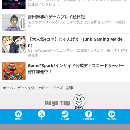
に連続インタビュー。
吉田輝和のゲームプレイ絵日記
もはやゲムスパの顔！どこかで見かけた吉田さんのゲーム絵日
記
【大人気4コマ】じゃんげま（Junk Gaming Maide
n）
Game*Sparkの一大コンテンツに成長した4コマ。単行本も好評
発売中！
Game*Spark/インサイド公式ディスコードサーバー
好評稼働中！
記事
ホーム
›
ゲーム文化
›
ホビー・グッズ
›
Home
X
STEAM
Facebook
YouTube