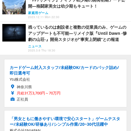
開―格闘家美女は幼少期もキュート！
家庭用ゲーム
2023.12.11 Mon 22:30
残っているのは創設者と複数の従業員のみ、ゲームの
アップデートも不可能―リメイク版『Until Dawn -惨
劇の山荘-』開発スタジオが“事実上閉鎖”との報道
ニュース
2025.3.6 Thu 18:30
カードゲーム封入スタッフ/未経験OK/カードのパック詰め/
即日選考可
Yts株式会社
神奈川県
月給31万3,700円～70万円
正社員
「男女ともに働きやすい環境で安心スタート」ゲームテスタ
ー/未経験OK/研修あり/シンプル作業/20~30代活躍中
株式会社SNJAPAN