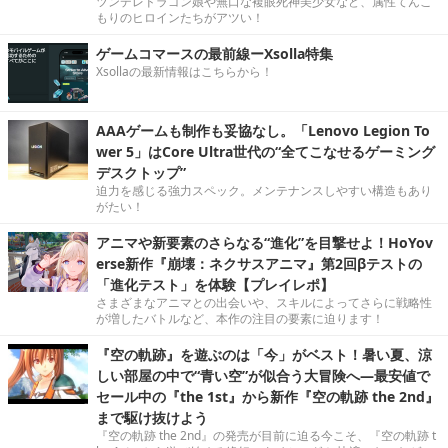
ツンデレドラゴン娘や無口な複眼死神美少女など、属性てんこ
もりのヒロインたちがアツい！
ゲームコマースの最前線ーXsolla特集
Xsollaの最新情報はこちらから！
AAAゲームも制作も妥協なし。「Lenovo Legion To
wer 5」はCore Ultra世代の“全てこなせるゲーミング
デスクトップ”
迫力を感じる強力スペック。メンテナンスしやすい構造もあり
がたい！
アニマや新要素のさらなる“進化”を目撃せよ！HoYov
erse新作『崩壊：ネクサスアニマ』第2回βテストの
「進化テスト」を体験【プレイレポ】
さまざまなアニマとの出会いや、スキルによってさらに戦略性
が増したバトルなど、本作の注目の要素に迫ります！
『空の軌跡』を遊ぶのは「今」がベスト！暑い夏、涼
しい部屋の中で“青い空”が似合う大冒険へ―最安値で
セール中の『the 1st』から新作『空の軌跡 the 2nd』
まで駆け抜けよう
『空の軌跡 the 2nd』の発売が目前に迫る今こそ、『空の軌跡 t