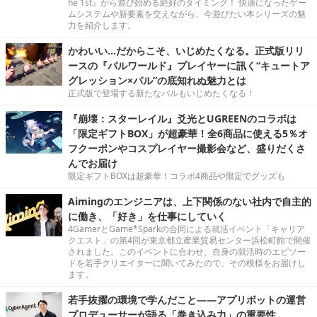
he 1st』から遊び始める絶好のタイミング！ 快適になったゲー
ムシステムや新要素を交えながら、今遊びたい本シリーズの魅
力を紹介します。
かわいい…だからこそ、いじめたくなる。正式版リリ
ースの『パルワールド』プレイヤーに訊く“キュートア
グレッション×パル”の底知れぬ魅力とは
正式版で登場する新たなパルもいじめたくなる！
『崩壊：スターレイル』爻光とUGREENのコラボは
「限定ギフトBOX」が超豪華！全6商品に使える5％オ
フクーポンやコスプレイヤー撮影会など、盛りだくさ
んでお届け
限定ギフトBOXは超豪華！コラボ4商品や限定でグッズも
Aimingのエンジニアは、上下関係のない社内で自主的
に働き、「好き」を仕事にしていく
4GamerとGame*Sparkの合同による就活イベント「キャリア
クエスト」の第4回が東京都立産業貿易センター浜松町館で開催
されました。このイベントに合わせ、自身の就活時のエピソー
ドを若手クリエイターに聞いてみたので、その模様をお届けし
ます。
若手抜擢の環境で学んだこと――アプリボットの運営
プロデューサーが語る「巻き込み力」の重要性