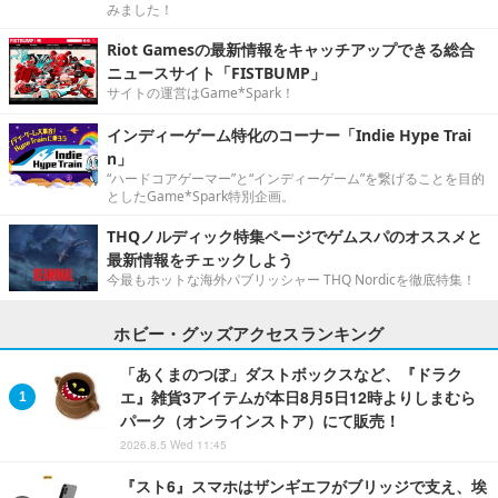
みました！
Riot Gamesの最新情報をキャッチアップできる総合
ニュースサイト「FISTBUMP」
サイトの運営はGame*Spark！
インディーゲーム特化のコーナー「Indie Hype Trai
n」
“ハードコアゲーマー”と“インディーゲーム”を繋げることを目的
としたGame*Spark特別企画。
THQノルディック特集ページでゲムスパのオススメと
最新情報をチェックしよう
今最もホットな海外パブリッシャー THQ Nordicを徹底特集！
ホビー・グッズアクセスランキング
「あくまのつぼ」ダストボックスなど、『ドラク
エ』雑貨3アイテムが本日8月5日12時よりしまむら
パーク（オンラインストア）にて販売！
2026.8.5 Wed 11:45
『スト6』スマホはザンギエフがブリッジで支え、埃