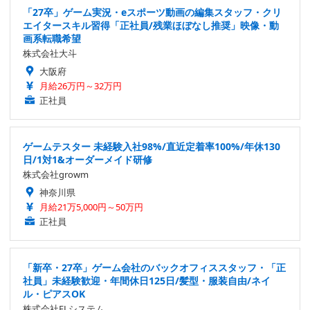
「27卒」ゲーム実況・eスポーツ動画の編集スタッフ・クリ
エイタースキル習得「正社員/残業ほぼなし推奨」映像・動
画系転職希望
株式会社大斗
大阪府
月給26万円～32万円
正社員
ゲームテスター 未経験入社98%/直近定着率100%/年休130
日/1対1&オーダーメイド研修
株式会社growm
神奈川県
月給21万5,000円～50万円
正社員
「新卒・27卒」ゲーム会社のバックオフィススタッフ・「正
社員」未経験歓迎・年間休日125日/髪型・服装自由/ネイ
ル・ピアスOK
株式会社ELシステム