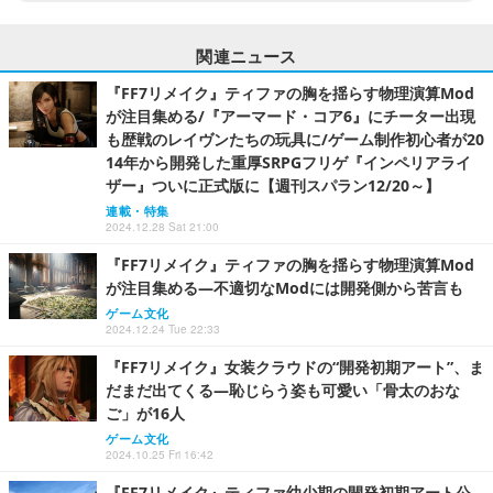
関連ニュース
『FF7リメイク』ティファの胸を揺らす物理演算Mod
が注目集める/『アーマード・コア6』にチーター出現
も歴戦のレイヴンたちの玩具に/ゲーム制作初心者が20
14年から開発した重厚SRPGフリゲ『インペリアライ
ザー』ついに正式版に【週刊スパラン12/20～】
連載・特集
2024.12.28 Sat 21:00
『FF7リメイク』ティファの胸を揺らす物理演算Mod
が注目集める―不適切なModには開発側から苦言も
ゲーム文化
2024.12.24 Tue 22:33
『FF7リメイク』女装クラウドの“開発初期アート”、ま
だまだ出てくる―恥じらう姿も可愛い「骨太のおな
ご」が16人
ゲーム文化
2024.10.25 Fri 16:42
『FF7リメイク』ティファ幼少期の開発初期アート公