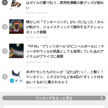
はガイルの髪で払う…実用性満載の新グッズが面白
い
2026.8.1 Sat 10:30
懐かしの『ドンキーコング』がレゴになった！タル
が転がり、ジョイスティックで操作するアクション
ギミック搭載
2026.8.1 Sat 19:30
『FF10』“ブリッツボール”がビニールボールに！テ
ィーダやワッカが武器としても使用していたあのア
イテムがプライズに展開
2026.8.2 Sun 17:30
水ポケモンたちのヒレが「ぱたぱたっ！」と動く！
マンタイン、ミズゴロウなど全4匹の“ギミック付き
ぬいぐるみ”に癒されちゃう
2026.8.5 Wed 8:30
ランキングをもっと見る