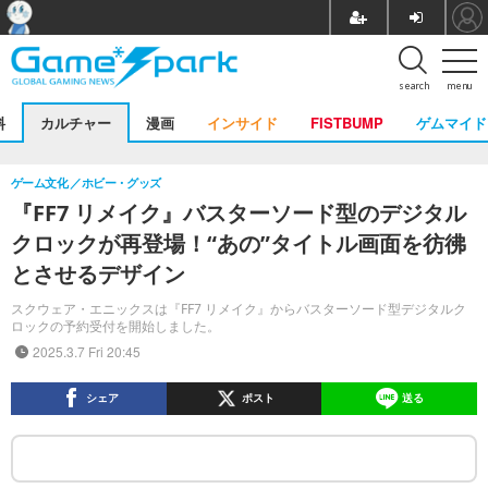
search
menu
料
カルチャー
漫画
インサイド
FISTBUMP
ゲムマイド
ゲーム文化
ホビー・グッズ
『FF7 リメイク』バスターソード型のデジタル
クロックが再登場！“あの”タイトル画面を彷彿
とさせるデザイン
スクウェア・エニックスは『FF7 リメイク』からバスターソード型デジタルク
ロックの予約受付を開始しました。
2025.3.7 Fri 20:45
シェア
ポスト
送る