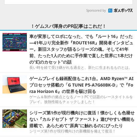
Sponsored by
！ゲムスパ渾身のPR記事はこれだ！
車が変形してロボになった、でも『ルート16』だった
―41年ぶり完全新作『ROUTE16R』開発者インタビュ
ー。新旧スタッフが語るシリーズの魂。そして41年
前、たった1人のために手作業で直した世界に1本だけ
の“幻のカセット”の話
長い時を経て受け継がれる過去と、新たに生まれるものとは。
ゲームプレイも録画配信もこれ1台。AMD Ryzen™ AI
プロセッサ搭載の「G TUNE P5-A7G60BK-D」で『Fo
rza Horizon 6』の世界を駆け回る
ゲーム＆制作の拠点となるノートPCで話題のレースタイトルを
プレイ。放熱性能もチェックしました！
シリーズ第1作が現行機向けに復活！懐かしくも色褪せ
ない『カルドセプト ザ ファースト』遊びやすい機能も
搭載で、あらためて“原典”に触れるのにぴったり
シリーズ第1作が現行機向けの新機能を備えて復活！