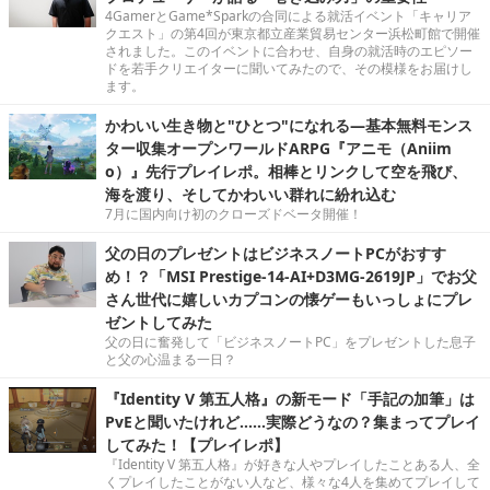
4GamerとGame*Sparkの合同による就活イベント「キャリア
クエスト」の第4回が東京都立産業貿易センター浜松町館で開催
されました。このイベントに合わせ、自身の就活時のエピソー
ドを若手クリエイターに聞いてみたので、その模様をお届けし
ます。
かわいい生き物と"ひとつ"になれる―基本無料モンス
ター収集オープンワールドARPG『アニモ（Aniim
o）』先行プレイレポ。相棒とリンクして空を飛び、
海を渡り、そしてかわいい群れに紛れ込む
7月に国内向け初のクローズドベータ開催！
父の日のプレゼントはビジネスノートPCがおすす
め！？「MSI Prestige-14-AI+D3MG-2619JP」でお父
さん世代に嬉しいカプコンの懐ゲーもいっしょにプレ
ゼントしてみた
父の日に奮発して「ビジネスノートPC」をプレゼントした息子
と父の心温まる一日？
『Identity V 第五人格』の新モード「手記の加筆」は
PvEと聞いたけれど……実際どうなの？集まってプレイ
してみた！【プレイレポ】
『Identity V 第五人格』が好きな人やプレイしたことある人、全
くプレイしたことがない人など、様々な4人を集めてプレイして