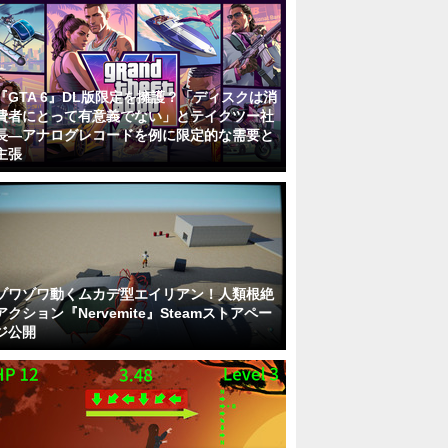
『GTA 6』DL版限定を擁護？「ディスクは消
費者にとって有意義でない」とテイクツー社
長―アナログレコードを例に限定的な需要と
主張
ゾワゾワ動くムカデ型エイリアン！人類根絶
アクション『Nervemite』Steamストアペー
ジ公開