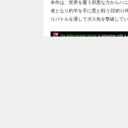
本作は、世界を覆う邪悪な力からハニ
者となり釣竿を手に悪と戦う2D釣り
りバトルを通してボス魚を撃破して