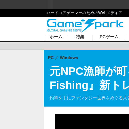
Game*Spark
ハードコアゲーマーのためのWebメディア
ホーム
特集
PCゲーム
PC
Windows
元NPC漁師が町を
Fishing』
釣竿を手にファンタジー世界をめぐる大