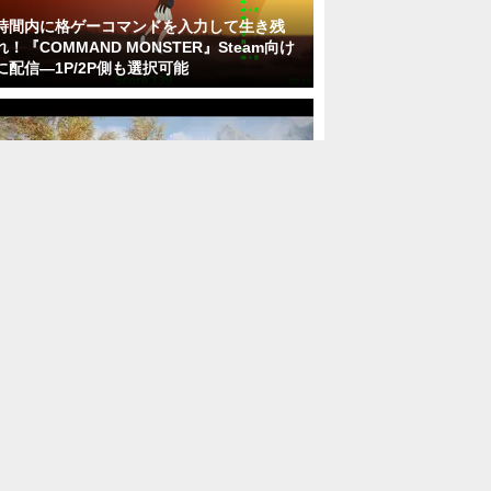
時間内に格ゲーコマンドを入力して生き残
れ！『COMMAND MONSTER』Steam向け
に配信―1P/2P側も選択可能
『スカイリム』老舗グラフィック拡張ツール
「ENB」の本格的な代替Mod登場！？
「Community Shaders」でプリセットを使
いまわせるように
『GTA6』予約数は「前例のない規模」―テ
イクツーCEO「驚異的という言葉しかない」