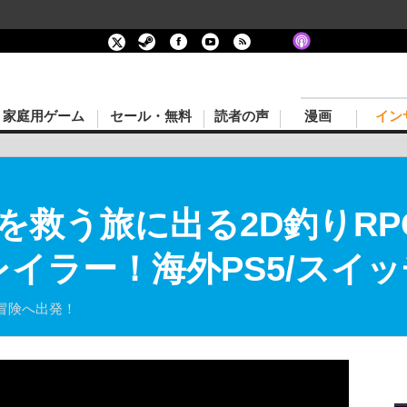
家庭用ゲーム
セール・無料
読者の声
漫画
イン
救う旅に出る2D釣りRPG『Ni
新トレイラー！海外PS5/スイ
冒険へ出発！