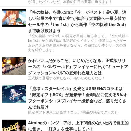
が増したバトルなど、本作の注目の要素に迫ります！
『空の軌跡』を遊ぶのは「今」がベスト！暑い夏、涼
しい部屋の中で“青い空”が似合う大冒険へ―最安値で
セール中の『the 1st』から新作『空の軌跡 the 2nd』
まで駆け抜けよう
『空の軌跡 the 2nd』の発売が目前に迫る今こそ、『空の軌跡 t
he 1st』から遊び始める絶好のタイミング！ 快適になったゲー
ムシステムや新要素を交えながら、今遊びたい本シリーズの魅
力を紹介します。
かわいい…だからこそ、いじめたくなる。正式版リリ
ースの『パルワールド』プレイヤーに訊く“キュートア
グレッション×パル”の底知れぬ魅力とは
正式版で登場する新たなパルもいじめたくなる！
『崩壊：スターレイル』爻光とUGREENのコラボは
「限定ギフトBOX」が超豪華！全6商品に使える5％オ
フクーポンやコスプレイヤー撮影会など、盛りだくさ
んでお届け
限定ギフトBOXは超豪華！コラボ4商品や限定でグッズも
Aimingのエンジニアは、上下関係のない社内で自主的
に働き、「好き」を仕事にしていく