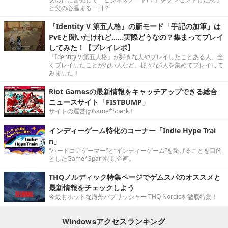
と父の心温まる一日？
『Identity V 第五人格』の新モード「手記の加筆」は
PvEと聞いたけれど……実際どうなの？集まってプレイ
してみた！【プレイレポ】
『Identity V 第五人格』が好きな人やプレイしたことある人、全
くプレイしたことがない人など、様々な4人を集めてプレイして
みました！
Riot Gamesの最新情報をキャッチアップできる総合
ニュースサイト「FISTBUMP」
サイトの運営はGame*Spark！
インディーゲーム特化のコーナー「Indie Hype Trai
n」
“ハードコアゲーマー”と“インディーゲーム”を繋げることを目的
としたGame*Spark特別企画。
THQノルディック特集ページでゲムスパのオススメと
最新情報をチェックしよう
今最もホットな海外パブリッシャー THQ Nordicを徹底特集！
Windowsアクセスランキング