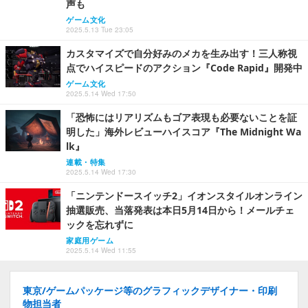
声も
ゲーム文化
2025.5.13 Tue 23:05
カスタマイズで自分好みのメカを生み出す！三人称視
点でハイスピードのアクション『Code Rapid』開発中
ゲーム文化
2025.5.14 Wed 17:50
「恐怖にはリアリズムもゴア表現も必要ないことを証
明した」海外レビューハイスコア『The Midnight Wa
lk』
連載・特集
2025.5.14 Wed 17:30
「ニンテンドースイッチ2」イオンスタイルオンライン
抽選販売、当落発表は本日5月14日から！メールチェ
ックを忘れずに
家庭用ゲーム
2025.5.14 Wed 11:55
東京/ゲームパッケージ等のグラフィックデザイナー・印刷
物担当者