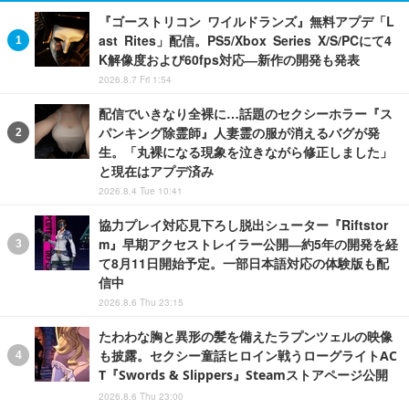
『ゴーストリコン ワイルドランズ』無料アプデ「L
ast Rites」配信。PS5/Xbox Series X/S/PCにて4
K解像度および60fps対応―新作の開発も発表
2026.8.7 Fri 1:54
配信でいきなり全裸に…話題のセクシーホラー『ス
パンキング除霊師』人妻霊の服が消えるバグが発
生。「丸裸になる現象を泣きながら修正しました」
と現在はアプデ済み
2026.8.4 Tue 10:41
協力プレイ対応見下ろし脱出シューター『Riftstor
m』早期アクセストレイラー公開―約5年の開発を経
て8月11日開始予定。一部日本語対応の体験版も配
信中
2026.8.6 Thu 23:15
たわわな胸と異形の髪を備えたラプンツェルの映像
も披露。セクシー童話ヒロイン戦うローグライトAC
T『Swords & Slippers』Steamストアページ公開
2026.8.6 Thu 23:00