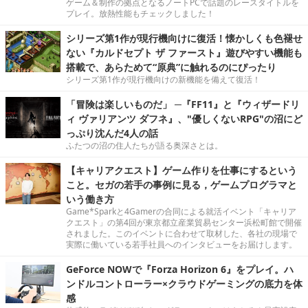
ゲーム＆制作の拠点となるノートPCで話題のレースタイトルを
プレイ。放熱性能もチェックしました！
シリーズ第1作が現行機向けに復活！懐かしくも色褪せ
ない『カルドセプト ザ ファースト』遊びやすい機能も
搭載で、あらためて“原典”に触れるのにぴったり
シリーズ第1作が現行機向けの新機能を備えて復活！
「冒険は楽しいものだ」 ─『FF11』と『ウィザードリ
ィ ヴァリアンツ ダフネ』、"優しくないRPG"の沼にど
っぷり沈んだ4人の話
ふたつの沼の住人たちが語る奥深さとは。
【キャリアクエスト】ゲーム作りを仕事にするという
こと。セガの若手の事例に見る，ゲームプログラマと
いう働き方
Game*Sparkと4Gamerの合同による就活イベント「キャリア
クエスト」の第4回が東京都立産業貿易センター浜松町館で開催
されました。このイベントに合わせて取材した、各社の現場で
実際に働いている若手社員へのインタビューをお届けします。
GeForce NOWで『Forza Horizon 6』をプレイ。ハ
ンドルコントローラー×クラウドゲーミングの底力を体
感