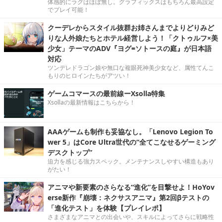
体感的にラグはほぼ無し。グラフィックスはもちろん最高設定
でプレイ可能！
クーデレからスタイル抜群お姉さんまでよりどりみど
りな人外娘たちとホテル経営しよう！「クトゥルフ×美
少女」テーマのADV『ヨグ=ソトースの庭』が日本語
対応
ツンデレドラゴン娘や無口な複眼死神美少女など、属性てんこ
もりのヒロインたちがアツい！
ゲームコマースの最前線ーXsolla特集
Xsollaの最新情報はこちらから！
AAAゲームも制作も妥協なし。「Lenovo Legion To
wer 5」はCore Ultra世代の“全てこなせるゲーミング
デスクトップ”
迫力を感じる強力スペック。メンテナンスしやすい構造もあり
がたい！
アニマや新要素のさらなる“進化”を目撃せよ！HoYov
erse新作『崩壊：ネクサスアニマ』第2回βテストの
「進化テスト」を体験【プレイレポ】
さまざまなアニマとの出会いや、スキルによってさらに戦略性