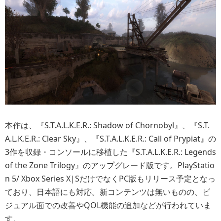
本作は、『S.T.A.L.K.E.R.: Shadow of Chornobyl』、『S.T.
A.L.K.E.R.: Clear Sky』、『S.T.A.L.K.E.R.: Call of Prypiat』の
3作を収録・コンソールに移植した『S.T.A.L.K.E.R.: Legends
of the Zone Trilogy』のアップグレード版です。PlayStatio
n 5/ Xbox Series X|SだけでなくPC版もリリース予定となっ
ており、日本語にも対応。新コンテンツは無いものの、ビ
ジュアル面での改善やQOL機能の追加などが行われていま
す。