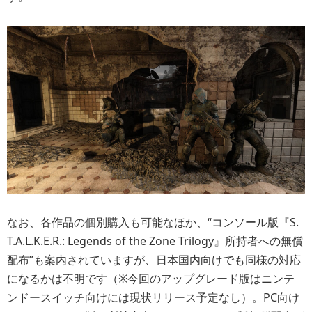
なお、各作品の個別購入も可能なほか、“コンソール版『S.
T.A.L.K.E.R.: Legends of the Zone Trilogy』所持者への無償
配布”も案内されていますが、日本国内向けでも同様の対応
になるかは不明です（※今回のアップグレード版はニンテ
ンドースイッチ向けには現状リリース予定なし）。PC向け