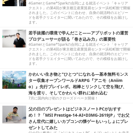
4GamerとGame*Sparkの合同による就活イベント「キャリア
クエスト」の第4回が東京都立産業貿易センター浜松町館で開催
されました。このイベントに合わせ、自身の就活時のエピソー
ドを若手クリエイターに聞いてみたので、その模様をお届けし
ます。
若手抜擢の環境で学んだこと――アプリボットの運営
プロデューサーが語る「巻き込み力」の重要性
4GamerとGame*Sparkの合同による就活イベント「キャリア
クエスト」の第4回が東京都立産業貿易センター浜松町館で開催
されました。このイベントに合わせ、自身の就活時のエピソー
ドを若手クリエイターに聞いてみたので、その模様をお届けし
ます。
かわいい生き物と"ひとつ"になれる―基本無料モンス
ター収集オープンワールドARPG『アニモ（Aniim
o）』先行プレイレポ。相棒とリンクして空を飛び、
海を渡り、そしてかわいい群れに紛れ込む
7月に国内向け初のクローズドベータ開催！
父の日のプレゼントはビジネスノートPCがおすす
め！？「MSI Prestige-14-AI+D3MG-2619JP」でお父
さん世代に嬉しいカプコンの懐ゲーもいっしょにプレ
ゼントしてみた
父の日に奮発して「ビジネスノートPC」をプレゼントした息子