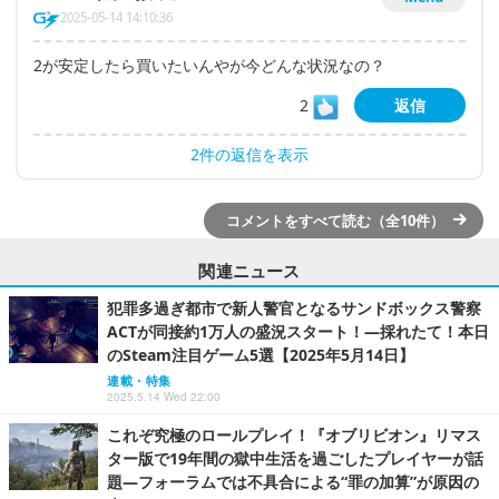
2025-05-14 14:10:36
2が安定したら買いたいんやが今どんな状況なの？
2
返信
2件の返信を表示
コメントをすべて読む（全10件）
関連ニュース
犯罪多過ぎ都市で新人警官となるサンドボックス警察
ACTが同接約1万人の盛況スタート！―採れたて！本日
のSteam注目ゲーム5選【2025年5月14日】
連載・特集
2025.5.14 Wed 22:00
これぞ究極のロールプレイ！『オブリビオン』リマス
ター版で19年間の獄中生活を過ごしたプレイヤーが話
題―フォーラムでは不具合による“罪の加算”が原因の