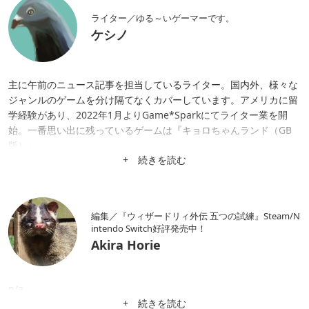
ライター／ゆる～いゲーマーです。
ケシノ
主に午前のニュース記事を担当しているライター。国内外、様々な
ジャンルのゲームを分け隔てなくカバーしています。アメリカに留
学経験があり、2022年1月よりGame*Sparkにてライター業を開
始。一番思い出に残っているゲームは『キョロちゃんランド（GB
版）』。
+ 続きを読む
編集／『ウィザードリィ外伝 五つの試練』Steam/N
intendo Switch好評発売中！
Akira Horie
n/a
+ 続きを読む