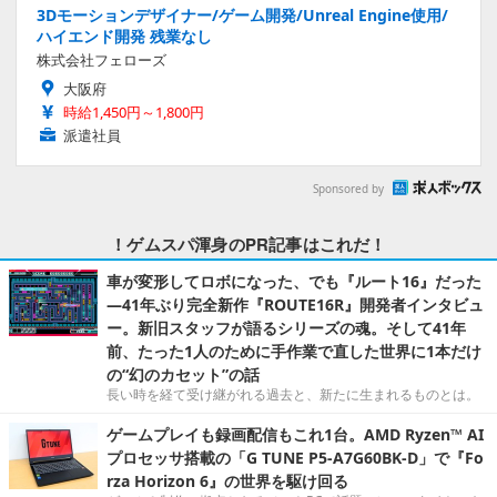
3Dモーションデザイナー/ゲーム開発/Unreal Engine使用/
ハイエンド開発 残業なし
株式会社フェローズ
大阪府
時給1,450円～1,800円
派遣社員
Sponsored by
！ゲムスパ渾身のPR記事はこれだ！
車が変形してロボになった、でも『ルート16』だった
―41年ぶり完全新作『ROUTE16R』開発者インタビュ
ー。新旧スタッフが語るシリーズの魂。そして41年
前、たった1人のために手作業で直した世界に1本だけ
の“幻のカセット”の話
長い時を経て受け継がれる過去と、新たに生まれるものとは。
ゲームプレイも録画配信もこれ1台。AMD Ryzen™ AI
プロセッサ搭載の「G TUNE P5-A7G60BK-D」で『Fo
rza Horizon 6』の世界を駆け回る