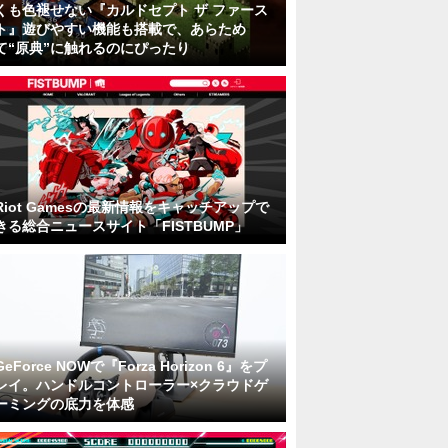
くも色褪せない『カルドセプト ザ ファース
ト』遊びやすい機能も搭載で、あらため
て“原典”に触れるのにぴったり
Riot Gamesの最新情報をキャッチアップで
きる総合ニュースサイト「FISTBUMP」
GeForce NOWで『Forza Horizon 6』をプ
レイ。ハンドルコントローラー×クラウドゲ
ーミングの底力を体感