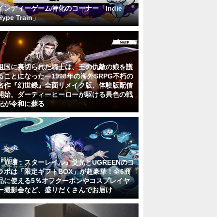
インディーゲーム特化のコーナー「Indie
Hype Train」
祖国に裏切られた騎士は、王の仇敵の娘を護
ることになった―1998年の海外SRPG不朽の
名作『幻世録』全面リメイク版、体験版配信
開始。ダーティーヒーローが駆ける異色の戦
記が令和に蘇る
『崩壊：スターレイル』爻光とUGREENのコ
ラボは「限定ギフトBOX」が超豪華！全6商
品に使える5％オフクーポンやコスプレイヤ
ー撮影会など、盛りだくさんでお届け