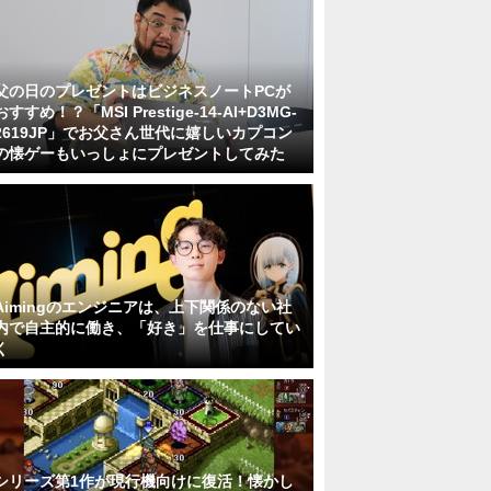
父の日のプレゼントはビジネスノートPCが
おすすめ！？「MSI Prestige-14-AI+D3MG-
2619JP」でお父さん世代に嬉しいカプコン
の懐ゲーもいっしょにプレゼントしてみた
Aimingのエンジニアは、上下関係のない社
内で自主的に働き、「好き」を仕事にしてい
く
シリーズ第1作が現行機向けに復活！懐かし