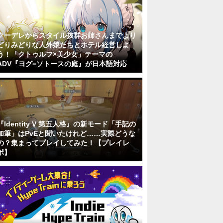
クーデレからスタイル抜群お姉さんまでより
どりみどりな人外娘たちとホテル経営しよ
う！「クトゥルフ×美少女」テーマの
ADV『ヨグ=ソトースの庭』が日本語対応
『Identity V 第五人格』の新モード「手記の
加筆」はPvEと聞いたけれど……実際どうな
の？集まってプレイしてみた！【プレイレ
ポ】