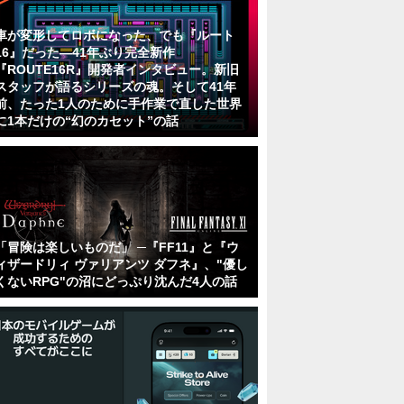
車が変形してロボになった、でも『ルート
16』だった―41年ぶり完全新作
『ROUTE16R』開発者インタビュー。新旧
スタッフが語るシリーズの魂。そして41年
前、たった1人のために手作業で直した世界
に1本だけの“幻のカセット”の話
「冒険は楽しいものだ」 ─『FF11』と『ウ
ィザードリィ ヴァリアンツ ダフネ』、"優し
くないRPG"の沼にどっぷり沈んだ4人の話