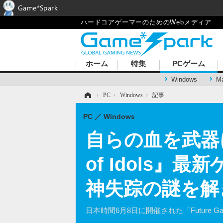
Game*Spark
ハードコアゲーマーのためのWebメディア
ホーム
特集
PCゲーム
Windows
M
ホーム
›
PC
›
Windows
›
記事
PC
Windows
自らの血を武器にし
of Idols
神失踪の謎を解き明か
日本時間6月8日に開催された「Future Game