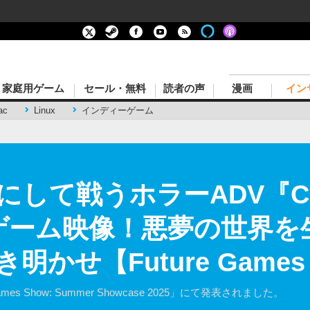
家庭用ゲーム
セール・無料
読者の声
漫画
イン
ac
Linux
インディーゲーム
て戦うホラーADV『Crisol
』最新ゲーム映像！悪夢の世界
せ【Future Games S
s Show: Summer Showcase 2025」にて発表されました。