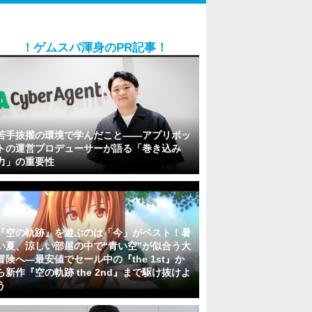
！ゲムスパ渾身のPR記事！
若手抜擢の環境で学んだこと――アプリボッ
トの運営プロデューサーが語る「巻き込み
力」の重要性
『空の軌跡』を遊ぶのは「今」がベスト！暑
い夏、涼しい部屋の中で“青い空”が似合う大
冒険へ―最安値でセール中の『the 1st』か
ら新作『空の軌跡 the 2nd』まで駆け抜けよ
う