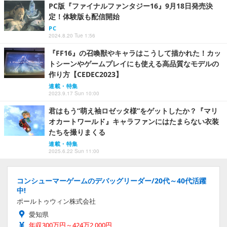
PC版『ファイナルファンタジー16』9月18日発売決
定！体験版も配信開始
PC
2024.8.20 Tue 1:56
『FF16』の召喚獣やキャラはこうして描かれた！カッ
トシーンやゲームプレイにも使える高品質なモデルの
作り方【CEDEC2023】
連載・特集
2023.9.17 Sun 10:00
君はもう“萌え袖ロゼッタ様”をゲットしたか？『マリ
オカートワールド』キャラファンにはたまらない衣装
たちを撮りまくる
連載・特集
2025.6.22 Sun 11:00
コンシューマーゲームのデバッグリーダー/20代～40代活躍
中!
ポールトゥウィン株式会社
愛知県
年収300万円～424万2,000円