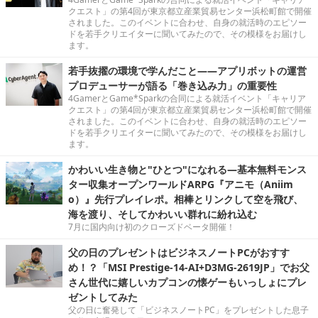
クエスト」の第4回が東京都立産業貿易センター浜松町館で開催
されました。このイベントに合わせ、自身の就活時のエピソー
ドを若手クリエイターに聞いてみたので、その模様をお届けし
ます。
若手抜擢の環境で学んだこと――アプリボットの運営
プロデューサーが語る「巻き込み力」の重要性
4GamerとGame*Sparkの合同による就活イベント「キャリア
クエスト」の第4回が東京都立産業貿易センター浜松町館で開催
されました。このイベントに合わせ、自身の就活時のエピソー
ドを若手クリエイターに聞いてみたので、その模様をお届けし
ます。
かわいい生き物と"ひとつ"になれる―基本無料モンス
ター収集オープンワールドARPG『アニモ（Aniim
o）』先行プレイレポ。相棒とリンクして空を飛び、
海を渡り、そしてかわいい群れに紛れ込む
7月に国内向け初のクローズドベータ開催！
父の日のプレゼントはビジネスノートPCがおすす
め！？「MSI Prestige-14-AI+D3MG-2619JP」でお父
さん世代に嬉しいカプコンの懐ゲーもいっしょにプレ
ゼントしてみた
父の日に奮発して「ビジネスノートPC」をプレゼントした息子