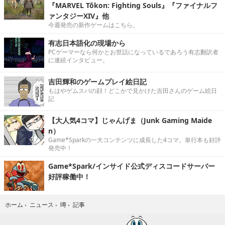
『MARVEL Tōkon: Fighting Souls』『ファイナルフ
ァンタジーXIV』他
今週発売の新作ゲームはこちら。
有志日本語化の現場から
PCゲーマーなら何かとお世話になっているであろう有志翻訳者
に連続インタビュー。
吉田輝和のゲームプレイ絵日記
もはやゲムスパの顔！どこかで見かけた吉田さんのゲーム絵日
記
【大人気4コマ】じゃんげま（Junk Gaming Maide
n）
Game*Sparkの一大コンテンツに成長した4コマ。単行本も好評
発売中！
Game*Spark/インサイド公式ディスコードサーバー
好評稼働中！
記事
ホーム
›
ニュース
›
噂
›