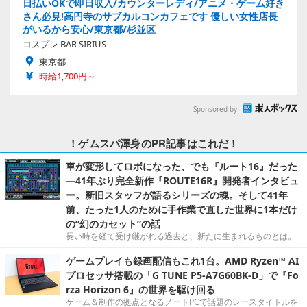
日払いOKで即日収入/カウンターレディ/アニメ・ゲーム好き
さん必見!高円寺のサブカルコンカフェです 優しい女性店長
がいるから安心/東京都/杉並区
コスプレ BAR SIRIUS
東京都
時給1,700円～
Sponsored by
！ゲムスパ渾身のPR記事はこれだ！
車が変形してロボになった、でも『ルート16』だった
―41年ぶり完全新作『ROUTE16R』開発者インタビュ
ー。新旧スタッフが語るシリーズの魂。そして41年
前、たった1人のために手作業で直した世界に1本だけ
の“幻のカセット”の話
長い時を経て受け継がれる過去と、新たに生まれるものとは。
ゲームプレイも録画配信もこれ1台。AMD Ryzen™ AI
プロセッサ搭載の「G TUNE P5-A7G60BK-D」で『Fo
rza Horizon 6』の世界を駆け回る
ゲーム＆制作の拠点となるノートPCで話題のレースタイトルを