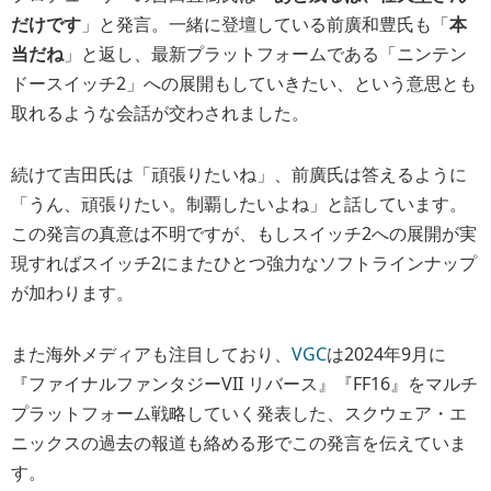
だけです
」と発言。一緒に登壇している前廣和豊氏も「
本
当だね
」と返し、最新プラットフォームである「ニンテン
ドースイッチ2」への展開もしていきたい、という意思とも
取れるような会話が交わされました。
続けて吉田氏は「頑張りたいね」、前廣氏は答えるように
「うん、頑張りたい。制覇したいよね」と話しています。
この発言の真意は不明ですが、もしスイッチ2への展開が実
現すればスイッチ2にまたひとつ強力なソフトラインナップ
が加わります。
また海外メディアも注目しており、
VGC
は2024年9月に
『ファイナルファンタジーVII リバース』『FF16』をマルチ
プラットフォーム戦略していく発表した、スクウェア・エ
ニックスの過去の報道も絡める形でこの発言を伝えていま
す。