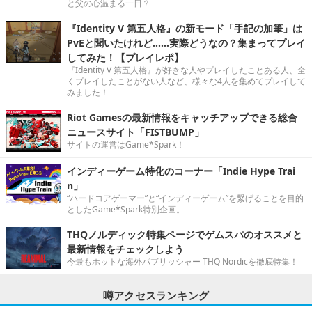
と父の心温まる一日？
『Identity V 第五人格』の新モード「手記の加筆」は
PvEと聞いたけれど……実際どうなの？集まってプレイ
してみた！【プレイレポ】
『Identity V 第五人格』が好きな人やプレイしたことある人、全
くプレイしたことがない人など、様々な4人を集めてプレイして
みました！
Riot Gamesの最新情報をキャッチアップできる総合
ニュースサイト「FISTBUMP」
サイトの運営はGame*Spark！
インディーゲーム特化のコーナー「Indie Hype Trai
n」
“ハードコアゲーマー”と“インディーゲーム”を繋げることを目的
としたGame*Spark特別企画。
THQノルディック特集ページでゲムスパのオススメと
最新情報をチェックしよう
今最もホットな海外パブリッシャー THQ Nordicを徹底特集！
噂アクセスランキング