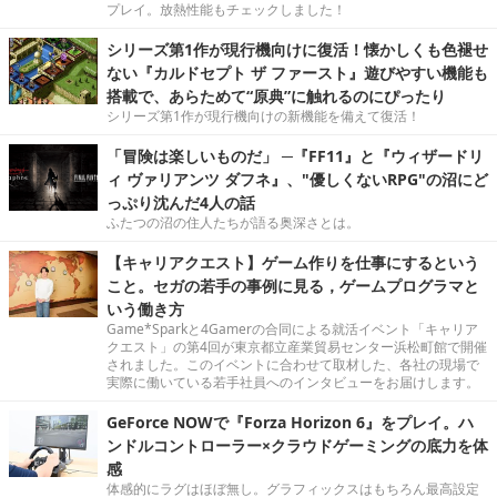
プレイ。放熱性能もチェックしました！
シリーズ第1作が現行機向けに復活！懐かしくも色褪せ
ない『カルドセプト ザ ファースト』遊びやすい機能も
搭載で、あらためて“原典”に触れるのにぴったり
シリーズ第1作が現行機向けの新機能を備えて復活！
「冒険は楽しいものだ」 ─『FF11』と『ウィザードリ
ィ ヴァリアンツ ダフネ』、"優しくないRPG"の沼にど
っぷり沈んだ4人の話
ふたつの沼の住人たちが語る奥深さとは。
【キャリアクエスト】ゲーム作りを仕事にするという
こと。セガの若手の事例に見る，ゲームプログラマと
いう働き方
Game*Sparkと4Gamerの合同による就活イベント「キャリア
クエスト」の第4回が東京都立産業貿易センター浜松町館で開催
されました。このイベントに合わせて取材した、各社の現場で
実際に働いている若手社員へのインタビューをお届けします。
GeForce NOWで『Forza Horizon 6』をプレイ。ハ
ンドルコントローラー×クラウドゲーミングの底力を体
感
体感的にラグはほぼ無し。グラフィックスはもちろん最高設定