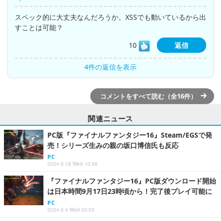
スペック的に大丈夫なんだろうか。XSSでも動いているから出
すことは可能？
10
返信
4件の返信を表示
コメントをすべて読む（全16件）
関連ニュース
PC版『ファイナルファンタジー16』Steam/EGSで発
売！シリーズ生みの親の坂口博信氏も反応
PC
2024.9.18 Wed 10:26
『ファイナルファンタジー16』PC版ダウンロード開始
は日本時間9月17日23時頃から！完了後プレイ可能に
PC
2024.9.4 Wed 20:55