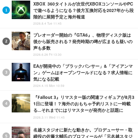
XBOX 360タイトルが次世代XBOXコンソールやPC
で遊べるようになる？後方互換対応を2027年から段
階的に展開予定と海外報道
2026.8.4 Tue 11:45
プレオーダー開始の『GTA6』、物理ディスク版は
後から販売される？発売時期の噂が広まるも疑いの
声も多数
2026.6.26 Fri 13:30
EAが開発中の「ブラックパンサー」&「アイアンマ
ン」ゲームはオープンワールドになる？求人情報に
気になる記載
2024.4.15 Mon 10:59
『Fallout 3』リマスター版の関連フィギュアが8月3
1日に登場！？海外のおもちゃ予約リストに一時載
る…それまでにはリマスターが発売かと話題に
2026.3.11 Wed 11:45
名越スタジオに新たな動きか。プロデューサー・取
締役の佐藤大輔氏のプロフィールが「元名越スタジ