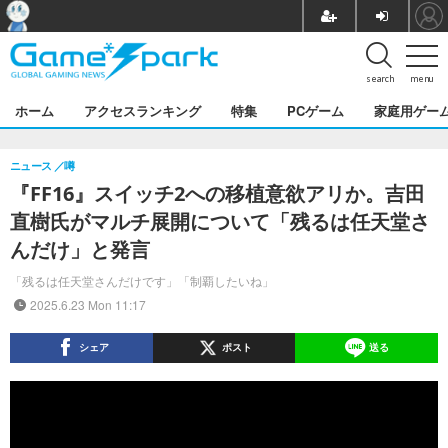
search
menu
ホーム
アクセスランキング
特集
PCゲーム
家庭用ゲー
ニュース
噂
『FF16』スイッチ2への移植意欲アリか。吉田
直樹氏がマルチ展開について「残るは任天堂さ
んだけ」と発言
「残るは任天堂さんだけです」「制覇したいね」
2025.6.23 Mon 11:17
シェア
ポスト
送る