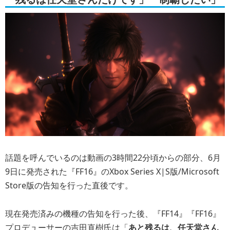
話題を呼んでいるのは動画の3時間22分頃からの部分、6月
9日に発売された『FF16』のXbox Series X|S版/Microsoft
Store版の告知を行った直後です。
現在発売済みの機種の告知を行った後、『FF14』『FF16』
プロデューサーの吉田直樹氏は「
あと残るは、任天堂さん