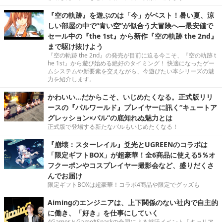
『空の軌跡』を遊ぶのは「今」がベスト！暑い夏、涼
しい部屋の中で“青い空”が似合う大冒険へ―最安値で
セール中の『the 1st』から新作『空の軌跡 the 2nd』
まで駆け抜けよう
『空の軌跡 the 2nd』の発売が目前に迫る今こそ、『空の軌跡 t
he 1st』から遊び始める絶好のタイミング！ 快適になったゲー
ムシステムや新要素を交えながら、今遊びたい本シリーズの魅
力を紹介します。
かわいい…だからこそ、いじめたくなる。正式版リリ
ースの『パルワールド』プレイヤーに訊く“キュートア
グレッション×パル”の底知れぬ魅力とは
正式版で登場する新たなパルもいじめたくなる！
『崩壊：スターレイル』爻光とUGREENのコラボは
「限定ギフトBOX」が超豪華！全6商品に使える5％オ
フクーポンやコスプレイヤー撮影会など、盛りだくさ
んでお届け
限定ギフトBOXは超豪華！コラボ4商品や限定でグッズも
Aimingのエンジニアは、上下関係のない社内で自主的
に働き、「好き」を仕事にしていく
4GamerとGame*Sparkの合同による就活イベント「キャリア