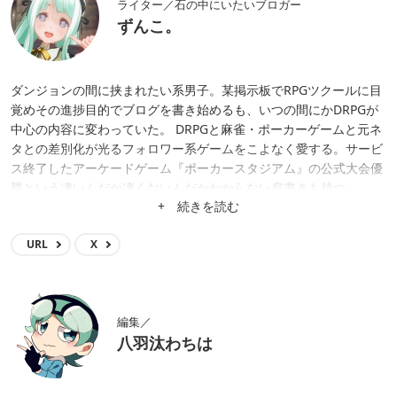
ライター／石の中にいたいブロガー
ずんこ。
ダンジョンの間に挟まれたい系男子。某掲示板でRPGツクールに目
覚めその進捗目的でブログを書き始めるも、いつの間にかDRPGが
中心の内容に変わっていた。 DRPGと麻雀・ポーカーゲームと元ネ
タとの差別化が光るフォロワー系ゲームをこよなく愛する。サービ
ス終了したアーケードゲーム『ポーカースタジアム』の公式大会優
勝という凄いんだか凄くないんだかわからない肩書きも持つ。
+ 続きを読む
URL
X
編集／
八羽汰わちは