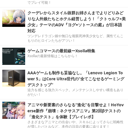
でプレイ可能！
クーデレからスタイル抜群お姉さんまでよりどりみど
りな人外娘たちとホテル経営しよう！「クトゥルフ×美
少女」テーマのADV『ヨグ=ソトースの庭』が日本語
対応
ツンデレドラゴン娘や無口な複眼死神美少女など、属性てんこ
もりのヒロインたちがアツい！
ゲームコマースの最前線ーXsolla特集
Xsollaの最新情報はこちらから！
AAAゲームも制作も妥協なし。「Lenovo Legion To
wer 5」はCore Ultra世代の“全てこなせるゲーミング
デスクトップ”
迫力を感じる強力スペック。メンテナンスしやすい構造もあり
がたい！
アニマや新要素のさらなる“進化”を目撃せよ！HoYov
erse新作『崩壊：ネクサスアニマ』第2回βテストの
「進化テスト」を体験【プレイレポ】
さまざまなアニマとの出会いや、スキルによってさらに戦略性
が増したバトルなど、本作の注目の要素に迫ります！