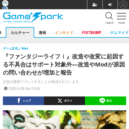
search
menu
料
カルチャー
漫画
インサイド
FISTBUMP
ゲムマイド
ゲーム文化
Mod
『ファンタジーライフｉ』改造や改変に起因す
る不具合はサポート対象外―改造やModが原因
の問い合わせが増加と報告
正規の環境でプレイすることが推奨されています。
2025.6.28 Sat 15:30
シェア
ポスト
送る