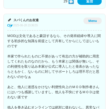
29
返信
スパくんのお友達
Menu
2025-06-28 23:36:55
MODは文化であると豪語するなら、その発祥経緯や導入に関
する初歩的な知識を前提として共有してからにしてほしいも
のです
本家で作られたものに不便があって有志の方が補助的に用意
してくれたものなのだから、もう本家とは関係が無いし、そ
の利便性を取り込み本家が公式に導入したと発表があったな
らともかく、ないものに対してサポートしろは理不尽だと思
わないのかなぁ
あと、他人に迷惑をかけない利便性向上のＭＯＤ制作者さん
にはいつも感謝していますし、他人を不快にするＭＯＤは使
わない派です
他人を巻き込むオンラインでは絶対に使わないし、異常なパ