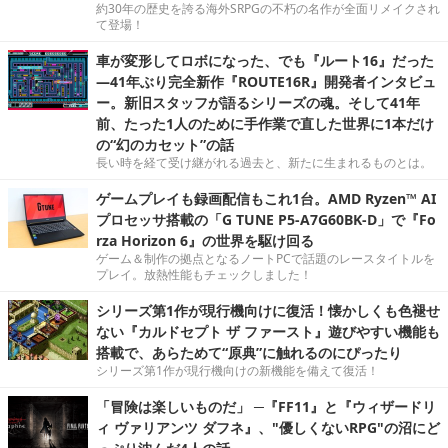
約30年の歴史を誇る海外SRPGの不朽の名作が全面リメイクされ
て登場！
車が変形してロボになった、でも『ルート16』だった
―41年ぶり完全新作『ROUTE16R』開発者インタビュ
ー。新旧スタッフが語るシリーズの魂。そして41年
前、たった1人のために手作業で直した世界に1本だけ
の“幻のカセット”の話
長い時を経て受け継がれる過去と、新たに生まれるものとは。
ゲームプレイも録画配信もこれ1台。AMD Ryzen™ AI
プロセッサ搭載の「G TUNE P5-A7G60BK-D」で『Fo
rza Horizon 6』の世界を駆け回る
ゲーム＆制作の拠点となるノートPCで話題のレースタイトルを
プレイ。放熱性能もチェックしました！
シリーズ第1作が現行機向けに復活！懐かしくも色褪せ
ない『カルドセプト ザ ファースト』遊びやすい機能も
搭載で、あらためて“原典”に触れるのにぴったり
シリーズ第1作が現行機向けの新機能を備えて復活！
「冒険は楽しいものだ」 ─『FF11』と『ウィザードリ
ィ ヴァリアンツ ダフネ』、"優しくないRPG"の沼にど