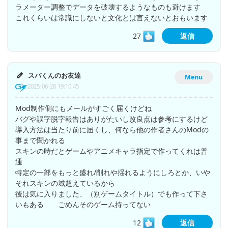
ラメーター調整でデータを破壊するようなものも避けます
これくらいは常識にしないと文化とは言えないとおもいます
27
返信
スパくんのお友達
Menu
2025-06-28 19:10:45
Mod制作側にもメールがすごく届くけどね
バグや誤字脱字報告はありがたいし改良点は参考にするけど
導入方法は当たり前に届くし、何なら他の作者さんのModの
事まで聞かれる
スキンの時だとゲームやアニメキャラ指定で作ってくれは普
通
特定の一部をもっと盛れ/削れや揺れるようにしろとか、いや
それスキンの域超えているから
後は気に入りました、（別ゲームタイトル）でも作って下さ
いもある ごめんそのゲーム持ってない
12
返信