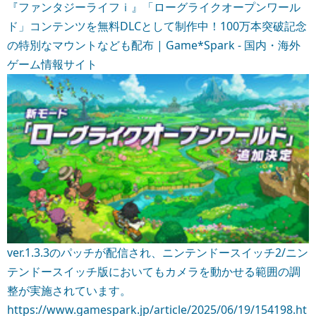
『ファンタジーライフｉ』「ローグライクオープンワール
ド」コンテンツを無料DLCとして制作中！100万本突破記念
の特別なマウントなども配布 | Game*Spark - 国内・海外
ゲーム情報サイト
ver.1.3.3のパッチが配信され、ニンテンドースイッチ2/ニン
テンドースイッチ版においてもカメラを動かせる範囲の調
整が実施されています。
https://www.gamespark.jp/article/2025/06/19/154198.ht