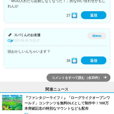
「MOD入れたら起動しなくなった！」的な問い合わせかもし
れんが
27
返信
スパくんのお友達
Menu
2025-06-28 15:32:37
頭おかしいんちゃいます？
36
返信
コメントをすべて読む（全35件）
関連ニュース
『ファンタジーライフｉ』「ローグライクオープンワ
ールド」コンテンツを無料DLCとして制作中！100万
本突破記念の特別なマウントなども配布