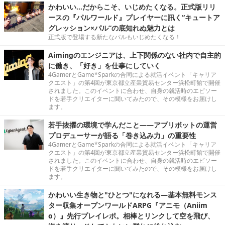
かわいい…だからこそ、いじめたくなる。正式版リリ
ースの『パルワールド』プレイヤーに訊く“キュートア
グレッション×パル”の底知れぬ魅力とは
正式版で登場する新たなパルもいじめたくなる！
Aimingのエンジニアは、上下関係のない社内で自主的
に働き、「好き」を仕事にしていく
4GamerとGame*Sparkの合同による就活イベント「キャリア
クエスト」の第4回が東京都立産業貿易センター浜松町館で開催
されました。このイベントに合わせ、自身の就活時のエピソー
ドを若手クリエイターに聞いてみたので、その模様をお届けし
ます。
若手抜擢の環境で学んだこと――アプリボットの運営
プロデューサーが語る「巻き込み力」の重要性
4GamerとGame*Sparkの合同による就活イベント「キャリア
クエスト」の第4回が東京都立産業貿易センター浜松町館で開催
されました。このイベントに合わせ、自身の就活時のエピソー
ドを若手クリエイターに聞いてみたので、その模様をお届けし
ます。
かわいい生き物と"ひとつ"になれる―基本無料モンス
ター収集オープンワールドARPG『アニモ（Aniim
o）』先行プレイレポ。相棒とリンクして空を飛び、