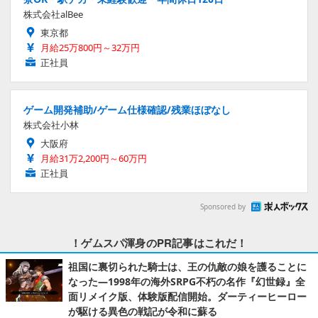
株式会社alBee
東京都
月給25万800円～32万円
正社員
ゲーム開発補助/ゲーム仕様確認/残業ほぼなし
株式会社小林
大阪府
月給31万2,200円～60万円
正社員
Sponsored by
！ゲムスパ渾身のPR記事はこれだ！
祖国に裏切られた騎士は、王の仇敵の娘を護ることに
なった―1998年の海外SRPG不朽の名作『幻世録』全
面リメイク版、体験版配信開始。ダーティーヒーロー
が駆ける異色の戦記が令和に蘇る