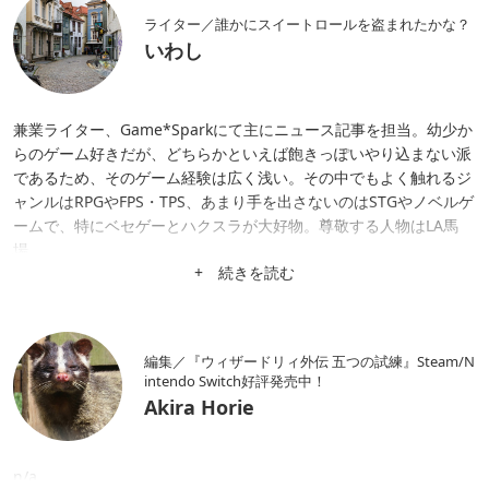
ライター／誰かにスイートロールを盗まれたかな？
いわし
兼業ライター、Game*Sparkにて主にニュース記事を担当。幼少か
らのゲーム好きだが、どちらかといえば飽きっぽいやり込まない派
であるため、そのゲーム経験は広く浅い。その中でもよく触れるジ
ャンルはRPGやFPS・TPS、あまり手を出さないのはSTGやノベルゲ
ームで、特にベセゲーとハクスラが大好物。尊敬する人物はLA馬
場。
+ 続きを読む
編集／『ウィザードリィ外伝 五つの試練』Steam/N
intendo Switch好評発売中！
Akira Horie
n/a