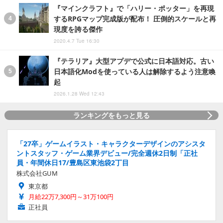
『マインクラフト』で「ハリー・ポッター」を再現
するRPGマップ完成版が配布！ 圧倒的スケールと再
現度を誇る傑作
2020.4.7 Tue 16:30
『テラリア』大型アプデで公式に日本語対応。古い
日本語化Modを使っている人は解除するよう注意喚
起
2026.1.28 Wed 12:43
ランキングをもっと見る
「27卒」ゲームイラスト・キャラクターデザインのアシスタ
ントスタッフ・ゲーム業界デビュー/完全週休2日制「正社
員・年間休日17/豊島区東池袋2丁目
株式会社GUM
東京都
月給22万7,300円～31万100円
正社員