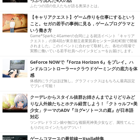
っぷり沈んだ4人の話
ふたつの沼の住人たちが語る奥深さとは。
【キャリアクエスト】ゲーム作りを仕事にするという
こと。セガの若手の事例に見る，ゲームプログラマと
いう働き方
Game*Sparkと4Gamerの合同による就活イベント「キャリア
クエスト」の第4回が東京都立産業貿易センター浜松町館で開催
されました。このイベントに合わせて取材した、各社の現場で
実際に働いている若手社員へのインタビューをお届けします。
GeForce NOWで『Forza Horizon 6』をプレイ。ハ
ンドルコントローラー×クラウドゲーミングの底力を体
感
体感的にラグはほぼ無し。グラフィックスはもちろん最高設定
でプレイ可能！
クーデレからスタイル抜群お姉さんまでよりどりみど
りな人外娘たちとホテル経営しよう！「クトゥルフ×美
少女」テーマのADV『ヨグ=ソトースの庭』が日本語
対応
ツンデレドラゴン娘や無口な複眼死神美少女など、属性てんこ
もりのヒロインたちがアツい！
ゲームコマースの最前線ーXsolla特集