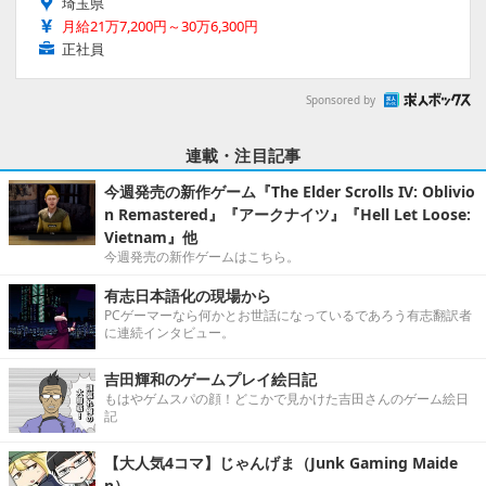
埼玉県
月給21万7,200円～30万6,300円
正社員
Sponsored by
連載・注目記事
今週発売の新作ゲーム『The Elder Scrolls IV: Oblivio
n Remastered』『アークナイツ』『Hell Let Loose:
Vietnam』他
今週発売の新作ゲームはこちら。
有志日本語化の現場から
PCゲーマーなら何かとお世話になっているであろう有志翻訳者
に連続インタビュー。
吉田輝和のゲームプレイ絵日記
もはやゲムスパの顔！どこかで見かけた吉田さんのゲーム絵日
記
【大人気4コマ】じゃんげま（Junk Gaming Maide
n）