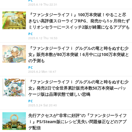
PC
2025.6.19 Thu 22:31
『ファンタジーライフｉ』100万本突破！やること尽
きない高評価スローライフRPG、発売から1ヶ月待たず
ミリオンセラーにースイッチ2版が綺麗になるアプデも
PC
2025.6.12 Thu 16:53
『ファンタジーライフｉ グルグルの竜と時をぬすむ少
女』販売本数が80万本突破！6月中には100万本突破と
の予測も
PC
2025.6.2 Mon 18:47
『ファンタジーライフｉ グルグルの竜と時をぬすむ少
女』発売2日で全世界累計販売本数50万本突破―パッ
ケージ版は品薄状態で嬉しい悲鳴
PC
2025.5.24 Sat 20:40
先行アクセスが“非常に好評”の『ファンタジーライフ
ｉ』PS/Steam版にレシピ見失い問題修正などのアプ
デ配信