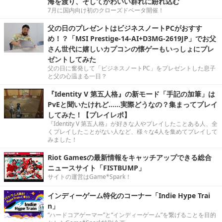
海を渡り、そしてかわいい群れに紛れ込む
7月に国内向け初のクローズドベータ開催！
父の日のプレゼントはビジネスノートPCがおすす
め！？「MSI Prestige-14-AI+D3MG-2619JP」でお父
さん世代に嬉しいカプコンの懐ゲーもいっしょにプレ
ゼントしてみた
父の日に奮発して「ビジネスノートPC」をプレゼントした息子
と父の心温まる一日？
『Identity V 第五人格』の新モード「手記の加筆」は
PvEと聞いたけれど……実際どうなの？集まってプレイ
してみた！【プレイレポ】
『Identity V 第五人格』が好きな人やプレイしたことある人、全
くプレイしたことがない人など、様々な4人を集めてプレイして
みました！
Riot Gamesの最新情報をキャッチアップできる総合
ニュースサイト「FISTBUMP」
サイトの運営はGame*Spark！
インディーゲーム特化のコーナー「Indie Hype Trai
n」
“ハードコアゲーマー”と“インディーゲーム”を繋げることを目的