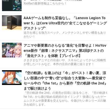
Xsollaの最新情報はこちらから！
AAAゲームも制作も妥協なし。「Lenovo Legion To
wer 5」はCore Ultra世代の“全てこなせるゲーミング
デスクトップ”
迫力を感じる強力スペック。メンテナンスしやすい構造もあり
がたい！
アニマや新要素のさらなる“進化”を目撃せよ！HoYov
erse新作『崩壊：ネクサスアニマ』第2回βテストの
「進化テスト」を体験【プレイレポ】
さまざまなアニマとの出会いや、スキルによってさらに戦略性
が増したバトルなど、本作の注目の要素に迫ります！
『空の軌跡』を遊ぶのは「今」がベスト！暑い夏、涼
しい部屋の中で“青い空”が似合う大冒険へ―最安値で
セール中の『the 1st』から新作『空の軌跡 the 2nd』
まで駆け抜けよう
『空の軌跡 the 2nd』の発売が目前に迫る今こそ、『空の軌跡 t
he 1st』から遊び始める絶好のタイミング！ 快適になったゲー
ムシステムや新要素を交えながら、今遊びたい本シリーズの魅
力を紹介します。