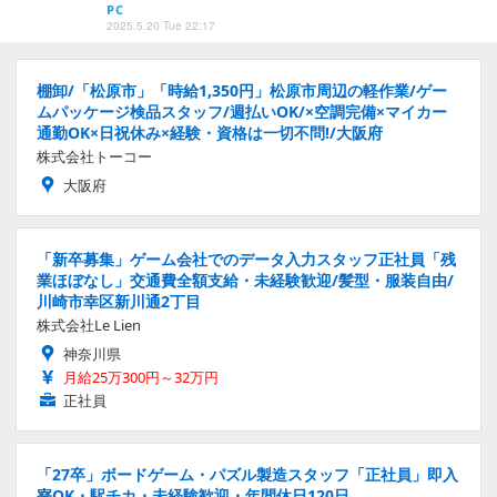
PC
2025.5.20 Tue 22:17
棚卸/「松原市」「時給1,350円」松原市周辺の軽作業/ゲー
ムパッケージ検品スタッフ/週払いOK/×空調完備×マイカー
通勤OK×日祝休み×経験・資格は一切不問!/大阪府
株式会社トーコー
大阪府
「新卒募集」ゲーム会社でのデータ入力スタッフ正社員「残
業ほぼなし」交通費全額支給・未経験歓迎/髪型・服装自由/
川崎市幸区新川通2丁目
株式会社Le Lien
神奈川県
月給25万300円～32万円
正社員
「27卒」ボードゲーム・パズル製造スタッフ「正社員」即入
寮OK・駅チカ・未経験歓迎・年間休日120日