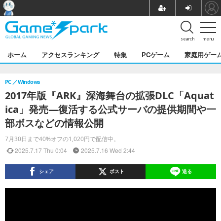
search
menu
ホーム
アクセスランキング
特集
PCゲーム
家庭用ゲー
PC
Windows
2017年版『ARK』深海舞台の拡張DLC「Aquat
ica」発売―復活する公式サーバの提供期間や一
部ボスなどの情報公開
7月30日まで40%オフの1,020円で配信中。
2025.7.17 Thu 0:04
2025.7.16 Wed 2:44
シェア
ポスト
送る