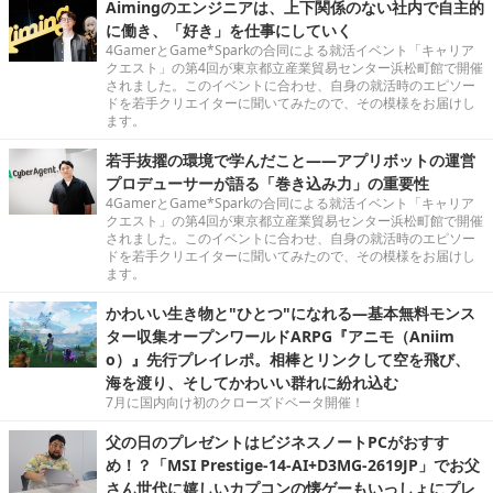
Aimingのエンジニアは、上下関係のない社内で自主的
に働き、「好き」を仕事にしていく
4GamerとGame*Sparkの合同による就活イベント「キャリア
クエスト」の第4回が東京都立産業貿易センター浜松町館で開催
されました。このイベントに合わせ、自身の就活時のエピソー
ドを若手クリエイターに聞いてみたので、その模様をお届けし
ます。
若手抜擢の環境で学んだこと――アプリボットの運営
プロデューサーが語る「巻き込み力」の重要性
4GamerとGame*Sparkの合同による就活イベント「キャリア
クエスト」の第4回が東京都立産業貿易センター浜松町館で開催
されました。このイベントに合わせ、自身の就活時のエピソー
ドを若手クリエイターに聞いてみたので、その模様をお届けし
ます。
かわいい生き物と"ひとつ"になれる―基本無料モンス
ター収集オープンワールドARPG『アニモ（Aniim
o）』先行プレイレポ。相棒とリンクして空を飛び、
海を渡り、そしてかわいい群れに紛れ込む
7月に国内向け初のクローズドベータ開催！
父の日のプレゼントはビジネスノートPCがおすす
め！？「MSI Prestige-14-AI+D3MG-2619JP」でお父
さん世代に嬉しいカプコンの懐ゲーもいっしょにプレ