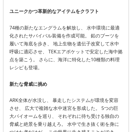
ユニークかつ革新的なアイテムをクラフト
74種の新たなエングラムを解放し、 水中環境に最適
化されたサバイバル装備を作成可能。 鉛のブーツを
履いて海底を歩き、 地上生物を遺伝子改変して水中
呼吸に適応させ、 TEKエアポケットで安定した海中拠
点を築こう。 さらに、海洋に特化した10種類の料理
レシピも登場。
新たな脅威に挑め
ARK全体が水没し、 暴走したシステムが環境を変容
させ、 広大で複雑な水中迷宮を形成した。 5つの巨
大バイオームを巡り、 それぞれに待ち受ける独自の
脅威と絶景を乗り越えろ。 水中で生き抜く術を身に