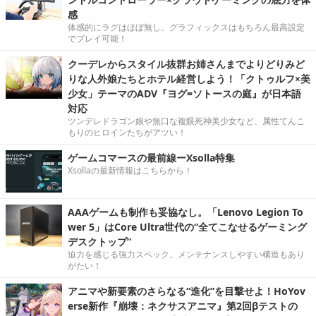
感
体感的にラグはほぼ無し。グラフィックスはもちろん最高設定
でプレイ可能！
クーデレからスタイル抜群お姉さんまでよりどりみど
りな人外娘たちとホテル経営しよう！「クトゥルフ×美
少女」テーマのADV『ヨグ=ソトースの庭』が日本語
対応
ツンデレドラゴン娘や無口な複眼死神美少女など、属性てんこ
もりのヒロインたちがアツい！
ゲームコマースの最前線ーXsolla特集
Xsollaの最新情報はこちらから！
AAAゲームも制作も妥協なし。「Lenovo Legion To
wer 5」はCore Ultra世代の“全てこなせるゲーミング
デスクトップ”
迫力を感じる強力スペック。メンテナンスしやすい構造もあり
がたい！
アニマや新要素のさらなる“進化”を目撃せよ！HoYov
erse新作『崩壊：ネクサスアニマ』第2回βテストの