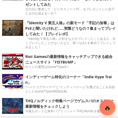
ゼントしてみた
父の日に奮発して「ビジネスノートPC」をプレゼントした息子
と父の心温まる一日？
『Identity V 第五人格』の新モード「手記の加筆」は
PvEと聞いたけれど……実際どうなの？集まってプレイ
してみた！【プレイレポ】
『Identity V 第五人格』が好きな人やプレイしたことある人、全
くプレイしたことがない人など、様々な4人を集めてプレイして
みました！
Riot Gamesの最新情報をキャッチアップできる総合
ニュースサイト「FISTBUMP」
サイトの運営はGame*Spark！
インディーゲーム特化のコーナー「Indie Hype Trai
n」
“ハードコアゲーマー”と“インディーゲーム”を繋げることを目的
としたGame*Spark特別企画。
THQノルディック特集ページでゲムスパのオススメと
最新情報をチェックしよう
今最もホットな海外パブリッシャー THQ Nordicを徹底特集！