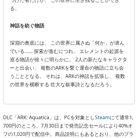
つけた者だけが、 この世界に生き残ることができ
る。
神話を紡ぐ物語
深淵の奥底には、 この世界に属さぬ「何か」が潜ん
でいる…… 探索が進むにつれ、 エレメントの起源を
巡る物語が徐々に明らかに。 2人の新たなキャラクタ
ーと出会い、 複数のARKを繋ぐ運命の物語に立ち会
うこととなる。 それは、ARKの神話を拡張し、 複数
の世界を横断する 壮大な叙事詩となるだろう。
DLC「ARK: Aquatica」は、PCを対象とし
Steam
にて通常1,
700円のところ、7月30日まで発売記念セールにより40%オ
フの1,020円で配信中。商品説明にもあるとおり、他のプラ