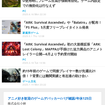
U使用時にフレーム生成が強制有効化。ゲーム内設定
での無効化は行なえず
PC
2025.6.16 Mon 22:30
『ARK: Survival Ascended』や『Balatro』が配布！
「PS Plus」5月度フリープレイタイトル発表
家庭用ゲーム
2025.5.1 Thu 12:08
『ARK: Survival Ascended』初の大規模拡張「ARK:
Lost Colony」MAPPAが手掛けた迫力満点のアニメト
レイラー公開―6月より予約受付開始
PC
2025.3.18 Tue 14:56
約15年前のゲームで同接プレイヤー数が先週比21
倍！？背景には難関実績と有志達の助け合い
ゲーム文化
2025.7.14 Mon 23:22
アニメ好き歓迎のゲームデバッカー/バグ確認/年休125日
株式会社小林