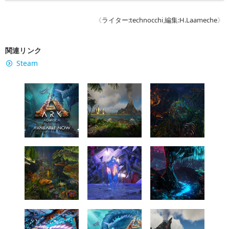
《
ライター:technocchi
,
編集:H.Laameche
》
関連リンク
Steam