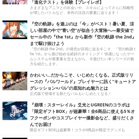
「進化テスト」を体験【プレイレポ】
さまざまなアニマとの出会いや、スキルによってさらに戦略性
が増したバトルなど、本作の注目の要素に迫ります！
『空の軌跡』を遊ぶのは「今」がベスト！暑い夏、涼
しい部屋の中で“青い空”が似合う大冒険へ―最安値で
セール中の『the 1st』から新作『空の軌跡 the 2nd』
まで駆け抜けよう
『空の軌跡 the 2nd』の発売が目前に迫る今こそ、『空の軌跡 t
he 1st』から遊び始める絶好のタイミング！ 快適になったゲー
ムシステムや新要素を交えながら、今遊びたい本シリーズの魅
力を紹介します。
かわいい…だからこそ、いじめたくなる。正式版リリ
ースの『パルワールド』プレイヤーに訊く“キュートア
グレッション×パル”の底知れぬ魅力とは
正式版で登場する新たなパルもいじめたくなる！
『崩壊：スターレイル』爻光とUGREENのコラボは
「限定ギフトBOX」が超豪華！全6商品に使える5％オ
フクーポンやコスプレイヤー撮影会など、盛りだくさ
んでお届け
限定ギフトBOXは超豪華！コラボ4商品や限定でグッズも