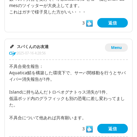
mesのツイッターが大炎上してます。
これはガチで様子見した方がいい・・・
3
返信
スパくんのお友達
Menu
2025-07-16 4:28:56
不具合発生報告：
Aquatica鯖を構築した環境下で、サーバ間移動を行うとサバ
イバー消失報告が1件。
Islandに持ち込んだトロペオグナトゥス消失が1件、
低温ポッド内のグラフィックも別の恐竜に差し変わってまし
た。
不具合について他あれば共有願います。
3
返信