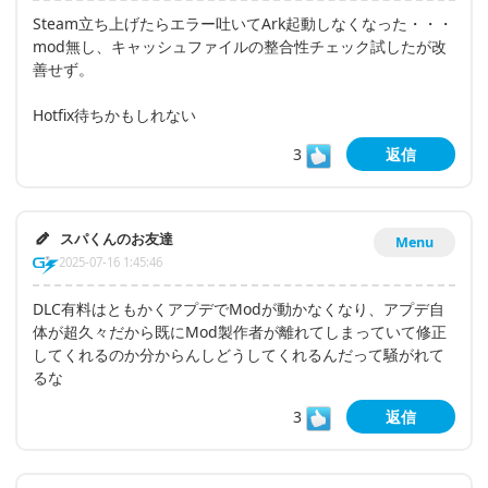
Steam立ち上げたらエラー吐いてArk起動しなくなった・・・
mod無し、キャッシュファイルの整合性チェック試したが改
善せず。
Hotfix待ちかもしれない
3
返信
スパくんのお友達
Menu
2025-07-16 1:45:46
DLC有料はともかくアプデでModが動かなくなり、アプデ自
体が超久々だから既にMod製作者が離れてしまっていて修正
してくれるのか分からんしどうしてくれるんだって騒がれて
るな
3
返信