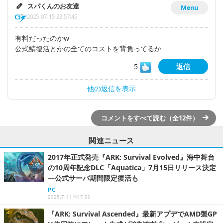
スパくんのお友達
Menu
2025-07-15 22:57:45
有料だったのかw
公式鯖復活とかの全てのコストを背負ってるか
5
返信
他の返信を表示
コメントをすべて読む（全12件）
関連ニュース
2017年正式発売『ARK: Survival Evolved』海中舞台
の10周年記念DLC「Aquatica」7月15日リリース決定
―公式サーバ期間限定復活も
PC
2025.7.11 Fri 7:00
『ARK: Survival Ascended』最新アプデでAMD製GP