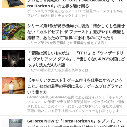
rza Horizon 6』の世界を駆け回る
ゲーム＆制作の拠点となるノートPCで話題のレースタイトルを
プレイ。放熱性能もチェックしました！
シリーズ第1作が現行機向けに復活！懐かしくも色褪せ
ない『カルドセプト ザ ファースト』遊びやすい機能も
搭載で、あらためて“原典”に触れるのにぴったり
シリーズ第1作が現行機向けの新機能を備えて復活！
「冒険は楽しいものだ」 ─『FF11』と『ウィザードリ
ィ ヴァリアンツ ダフネ』、"優しくないRPG"の沼にど
っぷり沈んだ4人の話
ふたつの沼の住人たちが語る奥深さとは。
【キャリアクエスト】ゲーム作りを仕事にするという
こと。セガの若手の事例に見る，ゲームプログラマと
いう働き方
Game*Sparkと4Gamerの合同による就活イベント「キャリア
クエスト」の第4回が東京都立産業貿易センター浜松町館で開催
されました。このイベントに合わせて取材した、各社の現場で
実際に働いている若手社員へのインタビューをお届けします。
GeForce NOWで『Forza Horizon 6』をプレイ。ハ
ンドルコントローラー×クラウドゲーミングの底力を体