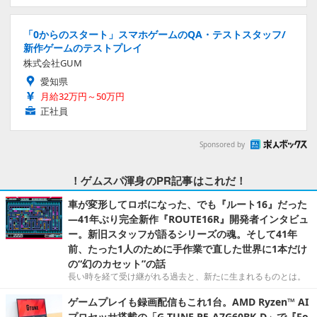
「0からのスタート」スマホゲームのQA・テストスタッフ/
新作ゲームのテストプレイ
株式会社GUM
愛知県
月給32万円～50万円
正社員
Sponsored by
！ゲムスパ渾身のPR記事はこれだ！
車が変形してロボになった、でも『ルート16』だった
―41年ぶり完全新作『ROUTE16R』開発者インタビュ
ー。新旧スタッフが語るシリーズの魂。そして41年
前、たった1人のために手作業で直した世界に1本だけ
の“幻のカセット”の話
長い時を経て受け継がれる過去と、新たに生まれるものとは。
ゲームプレイも録画配信もこれ1台。AMD Ryzen™ AI
プロセッサ搭載の「G TUNE P5-A7G60BK-D」で『Fo