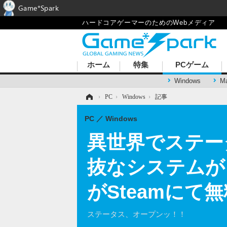
Game*Spark
ハードコアゲーマーのためのWebメディア
ホーム
特集
PCゲーム
Windows
M
ホーム
›
PC
›
Windows
›
記事
PC
Windows
異世界でステー
抜なシステムが
がSteamにて
ステータス、オープンッ！！