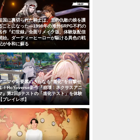
祖国に裏切られた騎士は、王の仇敵の娘を護
ることになった―1998年の海外SRPG不朽の
名作『幻世録』全面リメイク版、体験版配信
開始。ダーティーヒーローが駆ける異色の戦
記が令和に蘇る
アニマや新要素のさらなる“進化”を目撃せ
よ！HoYoverse新作『崩壊：ネクサスアニ
マ』第2回βテストの「進化テスト」を体験
【プレイレポ】