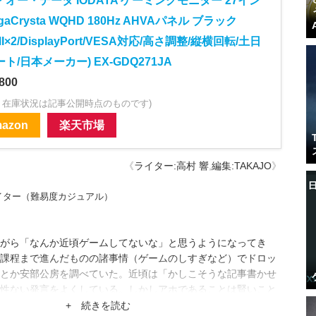
オー・データ IODATA ゲーミングモニター 27イン
igaCrysta WQHD 180Hz AHVAパネル ブラック
MI×2/DisplayPort/VESA対応/高さ調整/縦横回転/土日
ト/日本メーカー) EX-GDQ271JA
800
・在庫状況は記事公開時点のものです)
azon
楽天市場
《
ライター:高村 響
,
編集:TAKAJO
》
イター（難易度カジュアル）
がら「なんか近頃ゲームしてないな」と思うようになってき
課程まで進んだものの諸事情（ゲームのしすぎなど）でドロッ
とか安部公房を調べていた。近頃は「かしこそうな記事書かせ
性ない発言をよくしている。しかしアホであることは賢いこと
しれない……。
+ 続きを読む