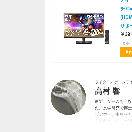
アイ・
チ G
(HD
サポー
￥39,
(価格
Am
ライター／ゲームラ
高村 響
最近、ゲームをしな
た。文学研究で博士
プアウト。中島らも
てください！」と知
の次に良い状態かも