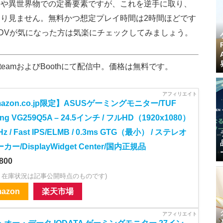
はや異世界物での定番要素ですが、これを逆手に取り、
り見ません。無料かつ想定プレイ時間は2時間ほどです
DVが気になった方は気楽にチェックしてみましょう。
eamおよびBoothにて配信中。価格は無料です。
azon.co.jp限定】ASUSゲーミングモニター/TUF
ng VG259Q5A – 24.5インチ / フルHD（1920x1080）
0Hz / Fast IPS/ELMB / 0.3ms GTG（最小） / ステレオ
カー/DisplayWidget Center/国内正規品
800
・在庫状況は記事公開時点のものです)
azon
楽天市場