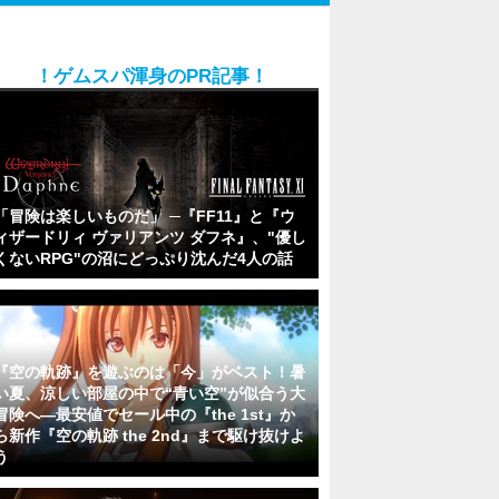
！ゲムスパ渾身のPR記事！
「冒険は楽しいものだ」 ─『FF11』と『ウ
ィザードリィ ヴァリアンツ ダフネ』、"優し
くないRPG"の沼にどっぷり沈んだ4人の話
『空の軌跡』を遊ぶのは「今」がベスト！暑
い夏、涼しい部屋の中で“青い空”が似合う大
冒険へ―最安値でセール中の『the 1st』か
ら新作『空の軌跡 the 2nd』まで駆け抜けよ
う