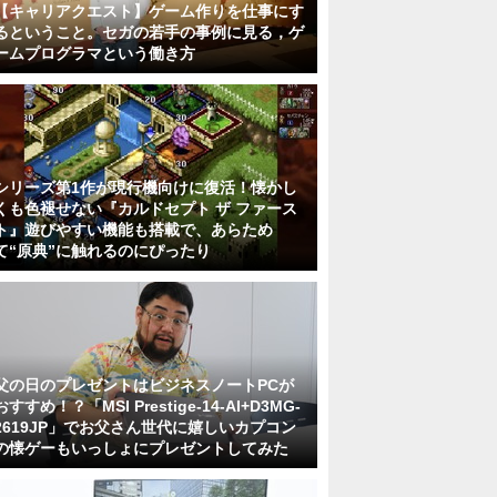
【キャリアクエスト】ゲーム作りを仕事にす
るということ。セガの若手の事例に見る，ゲ
ームプログラマという働き方
シリーズ第1作が現行機向けに復活！懐かし
くも色褪せない『カルドセプト ザ ファース
ト』遊びやすい機能も搭載で、あらため
て“原典”に触れるのにぴったり
父の日のプレゼントはビジネスノートPCが
おすすめ！？「MSI Prestige-14-AI+D3MG-
2619JP」でお父さん世代に嬉しいカプコン
の懐ゲーもいっしょにプレゼントしてみた