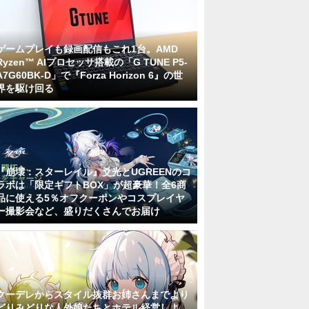
ゲームプレイも録画配信もこれ1台。AMD
Ryzen™ AIプロセッサ搭載の「G TUNE P5-
A7G60BK-D」で『Forza Horizon 6』の世
界を駆け回る
『崩壊：スターレイル』爻光とUGREENのコ
ラボは「限定ギフトBOX」が超豪華！全6商
品に使える5％オフクーポンやコスプレイヤ
ー撮影会など、盛りだくさんでお届け
クーデレからスタイル抜群お姉さんまでより
どりみどりな人外娘たちとホテル経営しよ