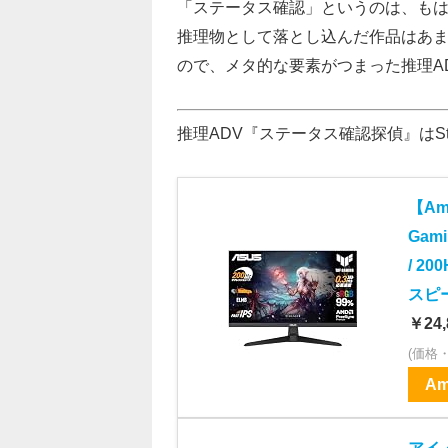
「ステータス確認」というのは、も
推理物として落とし込んだ作品はあま
ので、メタ的な要素がつまった推理A
推理ADV『ステータス確認探偵』はSt
【Am
Gami
/ 20
スピー
￥24,
(価格
Am