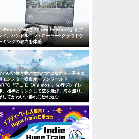
GeForce NOWで『Forza Horizon 6』をプ
レイ。ハンドルコントローラー×クラウドゲ
ーミングの底力を体感
かわいい生き物と"ひとつ"になれる―基本無
料モンスター収集オープンワールド
ARPG『アニモ（Aniimo）』先行プレイレ
ポ。相棒とリンクして空を飛び、海を渡り、
そしてかわいい群れに紛れ込む