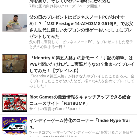
海を渡り、そしてかわいい群れに紛れ込む
7月に国内向け初のクローズドベータ開催！
父の日のプレゼントはビジネスノートPCがおすす
め！？「MSI Prestige-14-AI+D3MG-2619JP」でお父
さん世代に嬉しいカプコンの懐ゲーもいっしょにプレ
ゼントしてみた
父の日に奮発して「ビジネスノートPC」をプレゼントした息子
と父の心温まる一日？
『Identity V 第五人格』の新モード「手記の加筆」は
PvEと聞いたけれど……実際どうなの？集まってプレイ
してみた！【プレイレポ】
『Identity V 第五人格』が好きな人やプレイしたことある人、全
くプレイしたことがない人など、様々な4人を集めてプレイして
みました！
Riot Gamesの最新情報をキャッチアップできる総合
ニュースサイト「FISTBUMP」
サイトの運営はGame*Spark！
インディーゲーム特化のコーナー「Indie Hype Trai
n」
“ハードコアゲーマー”と“インディーゲーム”を繋げることを目的