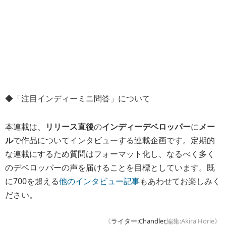
◆「注目インディーミニ問答」について
本連載は、
リリース直後
の
インディーデベロッパー
に
メー
ル
で作品についてインタビューする連載企画です。定期的
な連載にするため質問はフォーマット化し、なるべく多く
のデベロッパーの声を届けることを目標としています。既
に700を超える
他のインタビュー記事
もあわせてお楽しみく
ださい。
《
ライター:Chandler
,編集:Akira Horie》