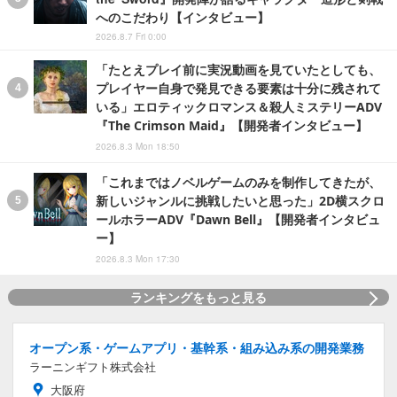
へのこだわり【インタビュー】
2026.8.7 Fri 0:00
「たとえプレイ前に実況動画を見ていたとしても、
プレイヤー自身で発見できる要素は十分に残されて
いる」エロティックロマンス＆殺人ミステリーADV
『The Crimson Maid』【開発者インタビュー】
2026.8.3 Mon 18:50
「これまではノベルゲームのみを制作してきたが、
新しいジャンルに挑戦したいと思った」2D横スクロ
ールホラーADV『Dawn Bell』【開発者インタビュ
ー】
2026.8.3 Mon 17:30
ランキングをもっと見る
オープン系・ゲームアプリ・基幹系・組み込み系の開発業務
ラーニンギフト株式会社
大阪府