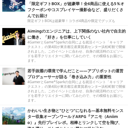
「限定ギフトBOX」が超豪華！全6商品に使える5％オ
フクーポンやコスプレイヤー撮影会など、盛りだくさ
んでお届け
限定ギフトBOXは超豪華！コラボ4商品や限定でグッズも
Aimingのエンジニアは、上下関係のない社内で自主的
に働き、「好き」を仕事にしていく
4GamerとGame*Sparkの合同による就活イベント「キャリア
クエスト」の第4回が東京都立産業貿易センター浜松町館で開催
されました。このイベントに合わせ、自身の就活時のエピソー
ドを若手クリエイターに聞いてみたので、その模様をお届けし
ます。
若手抜擢の環境で学んだこと――アプリボットの運営
プロデューサーが語る「巻き込み力」の重要性
4GamerとGame*Sparkの合同による就活イベント「キャリア
クエスト」の第4回が東京都立産業貿易センター浜松町館で開催
されました。このイベントに合わせ、自身の就活時のエピソー
ドを若手クリエイターに聞いてみたので、その模様をお届けし
ます。
かわいい生き物と"ひとつ"になれる―基本無料モンス
ター収集オープンワールドARPG『アニモ（Aniim
o）』先行プレイレポ。相棒とリンクして空を飛び、