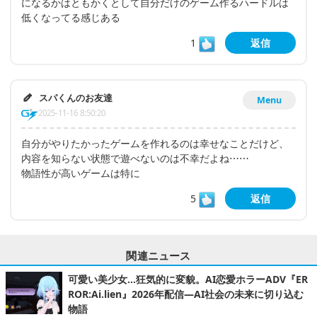
になるかはともかくとして自分だけのゲーム作るハードルは
低くなってる感じある
1
返信
スパくんのお友達
Menu
2025-11-16 8:50:20
自分がやりたかったゲームを作れるのは幸せなことだけど、
内容を知らない状態で遊べないのは不幸だよね⋯⋯
物語性が高いゲームは特に
5
返信
関連ニュース
可愛い美少女…狂気的に変貌。AI恋愛ホラーADV『ER
ROR:Ai.lien』2026年配信―AI社会の未来に切り込む
物語