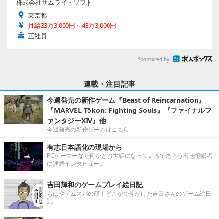
株式会社サムライ・ソフト
東京都
月給33万3,000円～43万3,000円
正社員
Sponsored by
連載・注目記事
今週発売の新作ゲーム『Beast of Reincarnation』
『MARVEL Tōkon: Fighting Souls』『ファイナルフ
ァンタジーXIV』他
今週発売の新作ゲームはこちら。
有志日本語化の現場から
PCゲーマーなら何かとお世話になっているであろう有志翻訳者
に連続インタビュー。
吉田輝和のゲームプレイ絵日記
もはやゲムスパの顔！どこかで見かけた吉田さんのゲーム絵日
記