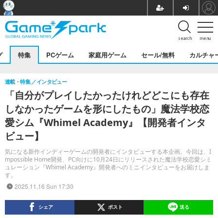
search
menu
グ
特集
PCゲーム
家庭用ゲーム
セール/無料
カルチャ
連載・特集
インタビュー
「自分がプレイしたかったけれどどこにも存在
しなかったゲームを形にしたもの」魔法学校恋
愛シム『Whimel Academy』【開発者インタ
ビュー】
気になる新作インディーゲームの開発者にインタビューする本企画。今回は、I
mpossible Home開発、PC向けに10月24日にリリースされた魔法学校恋愛シミ
ュレーション『Whimel Academy』開発者へのミニインタビューをお届けしま
す。
2025.11.16 Sun 17:30
シェア
ポスト
送る