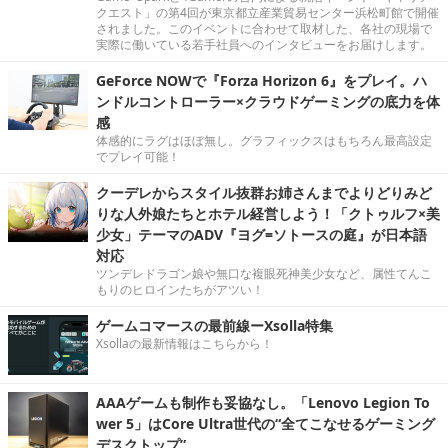
クエスト」の第4回が東京都立産業貿易センター浜松町館で開催
されました。このイベントに合わせて取材した、各社の現場で
実際に働いている若手社員へのインタビューをお届けします。
GeForce NOWで『Forza Horizon 6』をプレイ。ハ
ンドルコントローラー×クラウドゲーミングの底力を体
感
体感的にラグはほぼ無し。グラフィックスはもちろん最高設定
でプレイ可能！
クーデレからスタイル抜群お姉さんまでよりどりみど
りな人外娘たちとホテル経営しよう！「クトゥルフ×美
少女」テーマのADV『ヨグ=ソトースの庭』が日本語
対応
ツンデレドラゴン娘や無口な複眼死神美少女など、属性てんこ
もりのヒロインたちがアツい！
ゲームコマースの最前線ーXsolla特集
Xsollaの最新情報はこちらから！
AAAゲームも制作も妥協なし。「Lenovo Legion To
wer 5」はCore Ultra世代の“全てこなせるゲーミング
デスクトップ”