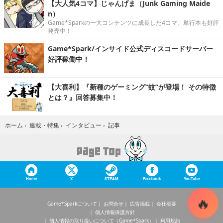
【大人気4コマ】じゃんげま（Junk Gaming Maide
n）
Game*Sparkの一大コンテンツに成長した4コマ。単行本も好評
発売中！
Game*Spark/インサイド公式ディスコードサーバー
好評稼働中！
【大喜利】『新種のゲーミング“蚊”が登場！ その特徴
とは？』回答募集中！
記事
ホーム
›
連載・特集
›
インタビュー
›
Home
X
STEAM
Facebook
YouTube
Game*Sparkについて
お問合せ
広告掲載
会社概要
個人情報保護方針
個人情報の取り扱いについて（Game*Spark）
利用規約