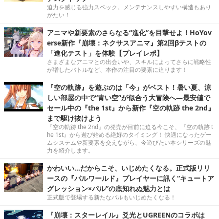
迫力を感じる強力スペック。メンテナンスしやすい構造もあり
がたい！
アニマや新要素のさらなる“進化”を目撃せよ！HoYov
erse新作『崩壊：ネクサスアニマ』第2回βテストの
「進化テスト」を体験【プレイレポ】
さまざまなアニマとの出会いや、スキルによってさらに戦略性
が増したバトルなど、本作の注目の要素に迫ります！
『空の軌跡』を遊ぶのは「今」がベスト！暑い夏、涼
しい部屋の中で“青い空”が似合う大冒険へ―最安値で
セール中の『the 1st』から新作『空の軌跡 the 2nd』
まで駆け抜けよう
『空の軌跡 the 2nd』の発売が目前に迫る今こそ、『空の軌跡 t
he 1st』から遊び始める絶好のタイミング！ 快適になったゲー
ムシステムや新要素を交えながら、今遊びたい本シリーズの魅
力を紹介します。
かわいい…だからこそ、いじめたくなる。正式版リリ
ースの『パルワールド』プレイヤーに訊く“キュートア
グレッション×パル”の底知れぬ魅力とは
正式版で登場する新たなパルもいじめたくなる！
『崩壊：スターレイル』爻光とUGREENのコラボは