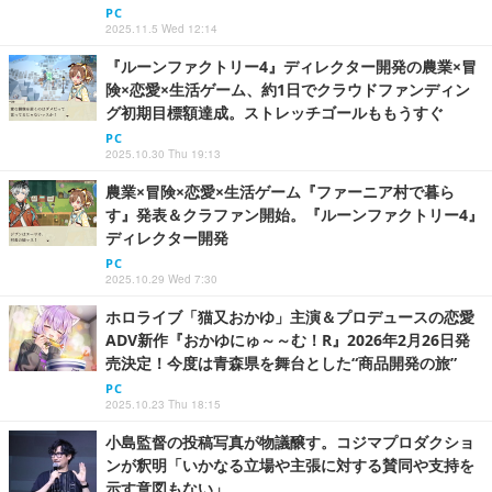
PC
2025.11.5 Wed 12:14
『ルーンファクトリー4』ディレクター開発の農業×冒
険×恋愛×生活ゲーム、約1日でクラウドファンディン
グ初期目標額達成。ストレッチゴールももうすぐ
PC
2025.10.30 Thu 19:13
農業×冒険×恋愛×生活ゲーム『ファーニア村で暮ら
す』発表＆クラファン開始。『ルーンファクトリー4』
ディレクター開発
PC
2025.10.29 Wed 7:30
ホロライブ「猫又おかゆ」主演＆プロデュースの恋愛
ADV新作『おかゆにゅ～～む！R』2026年2月26日発
売決定！今度は青森県を舞台とした“商品開発の旅”
PC
2025.10.23 Thu 18:15
小島監督の投稿写真が物議醸す。コジマプロダクショ
ンが釈明「いかなる立場や主張に対する賛同や支持を
示す意図もない」