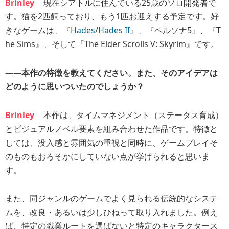
Brinley
現在シアトルに住んでいる25歳のソロ開発者で
す。猫を2匹飼っており、もう1匹お迎えする予定です。好
きなゲームは、『
Hades
/
Hades II
』、『ペルソナ5』、『T
he Sims』、そして『The Elder Scrolls V: Skyrim』です。
――本作の特徴を教えてください。また、そのアイデアは
どのように思いついたのでしょうか？
Brinley
本作は、タイムマネジメント（ステータス育成）
とビジュアルノベル要素を組み合わせた作品です。特徴と
しては、没入感と雰囲気の重視と同時に、ゲームプレイそ
のものもおろそかにしていない点が挙げられると思いま
す。
また、同ジャンルのゲームでよく見られる伝統的なシステ
ムを、改良・あるいは少しひねって取り入れました。例え
ば、特定の職業ルートを選ばないと特定のキャラクタース