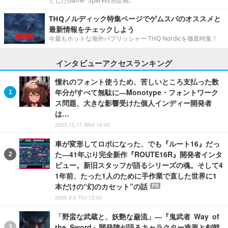
としたGame*Spark特別企画。
THQノルディック特集ページでゲムスパのオススメと
最新情報をチェックしよう
今最もホットな海外パブリッシャー THQ Nordicを徹底特集！
インタビューアクセスランキング
憧れのフォント使うため、苦しいところ支払った数
年分がすべて無駄に―Monotype・フォントワーク
ス問題、大きな影響受けた個人インディー開発者
は…
2025.12.17 Wed 18:00
車が変形してロボになった、でも『ルート16』だっ
た―41年ぶり完全新作『ROUTE16R』開発者インタ
ビュー。新旧スタッフが語るシリーズの魂。そして4
1年前、たった1人のために手作業で直した世界に1
本だけの“幻のカセット”の話
PR
2026.8.6 Thu 12:00
「野蛮な武蔵と、妖艶な巌流」―『鬼武者 Way of
the Sword』開発陣が語るキャラクター造形と剣戟