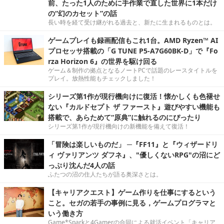
前、たった1人のために手作業で直した世界に1本だけ
の“幻のカセット”の話
長い時を経て受け継がれる過去と、新たに生まれるものとは。
ゲームプレイも録画配信もこれ1台。AMD Ryzen™ AI
プロセッサ搭載の「G TUNE P5-A7G60BK-D」で『Fo
rza Horizon 6』の世界を駆け回る
ゲーム＆制作の拠点となるノートPCで話題のレースタイトルを
プレイ。放熱性能もチェックしました！
シリーズ第1作が現行機向けに復活！懐かしくも色褪せ
ない『カルドセプト ザ ファースト』遊びやすい機能も
搭載で、あらためて“原典”に触れるのにぴったり
シリーズ第1作が現行機向けの新機能を備えて復活！
「冒険は楽しいものだ」 ─『FF11』と『ウィザードリ
ィ ヴァリアンツ ダフネ』、"優しくないRPG"の沼にど
っぷり沈んだ4人の話
ふたつの沼の住人たちが語る奥深さとは。
【キャリアクエスト】ゲーム作りを仕事にするという
こと。セガの若手の事例に見る，ゲームプログラマと
いう働き方
Game*Sparkと4Gamerの合同による就活イベント「キャリア