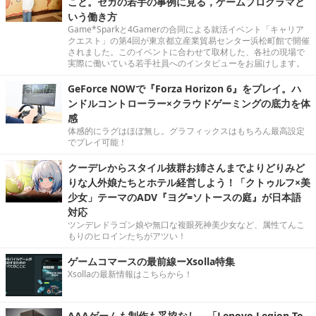
こと。セガの若手の事例に見る，ゲームプログラマと
いう働き方
Game*Sparkと4Gamerの合同による就活イベント「キャリア
クエスト」の第4回が東京都立産業貿易センター浜松町館で開催
されました。このイベントに合わせて取材した、各社の現場で
実際に働いている若手社員へのインタビューをお届けします。
GeForce NOWで『Forza Horizon 6』をプレイ。ハ
ンドルコントローラー×クラウドゲーミングの底力を体
感
体感的にラグはほぼ無し。グラフィックスはもちろん最高設定
でプレイ可能！
クーデレからスタイル抜群お姉さんまでよりどりみど
りな人外娘たちとホテル経営しよう！「クトゥルフ×美
少女」テーマのADV『ヨグ=ソトースの庭』が日本語
対応
ツンデレドラゴン娘や無口な複眼死神美少女など、属性てんこ
もりのヒロインたちがアツい！
ゲームコマースの最前線ーXsolla特集
Xsollaの最新情報はこちらから！
AAAゲームも制作も妥協なし。「Lenovo Legion To