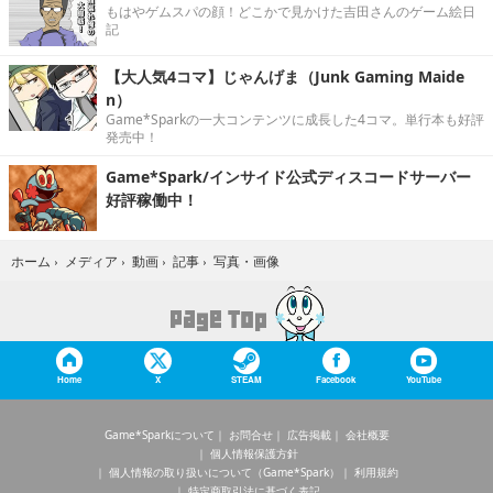
もはやゲムスパの顔！どこかで見かけた吉田さんのゲーム絵日
記
【大人気4コマ】じゃんげま（Junk Gaming Maide
n）
Game*Sparkの一大コンテンツに成長した4コマ。単行本も好評
発売中！
Game*Spark/インサイド公式ディスコードサーバー
好評稼働中！
写真・画像
ホーム
›
メディア
›
動画
›
記事
›
Home
X
STEAM
Facebook
YouTube
Game*Sparkについて
お問合せ
広告掲載
会社概要
個人情報保護方針
個人情報の取り扱いについて（Game*Spark）
利用規約
特定商取引法に基づく表記