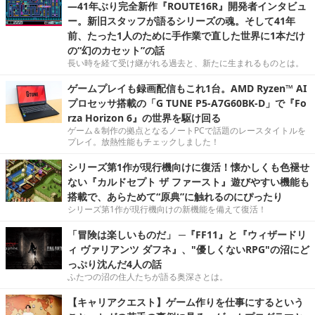
―41年ぶり完全新作『ROUTE16R』開発者インタビュ
ー。新旧スタッフが語るシリーズの魂。そして41年
前、たった1人のために手作業で直した世界に1本だけ
の“幻のカセット”の話
長い時を経て受け継がれる過去と、新たに生まれるものとは。
ゲームプレイも録画配信もこれ1台。AMD Ryzen™ AI
プロセッサ搭載の「G TUNE P5-A7G60BK-D」で『Fo
rza Horizon 6』の世界を駆け回る
ゲーム＆制作の拠点となるノートPCで話題のレースタイトルを
プレイ。放熱性能もチェックしました！
シリーズ第1作が現行機向けに復活！懐かしくも色褪せ
ない『カルドセプト ザ ファースト』遊びやすい機能も
搭載で、あらためて“原典”に触れるのにぴったり
シリーズ第1作が現行機向けの新機能を備えて復活！
「冒険は楽しいものだ」 ─『FF11』と『ウィザードリ
ィ ヴァリアンツ ダフネ』、"優しくないRPG"の沼にど
っぷり沈んだ4人の話
ふたつの沼の住人たちが語る奥深さとは。
【キャリアクエスト】ゲーム作りを仕事にするという