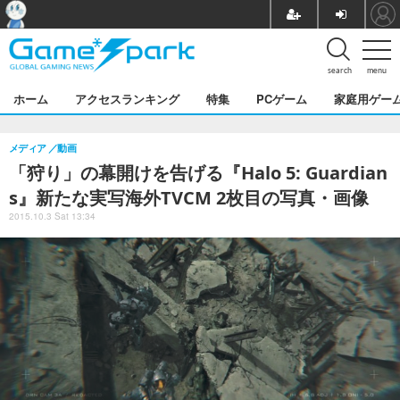
search
menu
ホーム
アクセスランキング
特集
PCゲーム
家庭用ゲー
メディア
動画
「狩り」の幕開けを告げる『Halo 5: Guardian
s』新たな実写海外TVCM 2枚目の写真・画像
2015.10.3 Sat 13:34