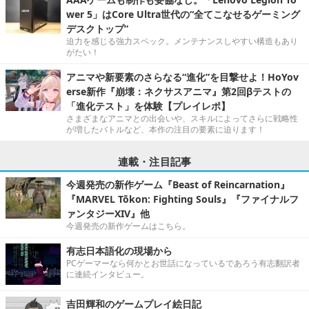
wer 5」はCore Ultra世代の“全てこなせるゲーミング
デスクトップ”
迫力を感じる強力スペック。メンテナンスしやすい構造もあり
がたい！
アニマや新要素のさらなる“進化”を目撃せよ！HoYov
erse新作『崩壊：ネクサスアニマ』第2回βテストの
「進化テスト」を体験【プレイレポ】
さまざまなアニマとの出会いや、スキルによってさらに戦略性
が増したバトルなど、本作の注目の要素に迫ります！
連載・注目記事
今週発売の新作ゲーム『Beast of Reincarnation』
『MARVEL Tōkon: Fighting Souls』『ファイナルフ
ァンタジーXIV』他
今週発売の新作ゲームはこちら。
有志日本語化の現場から
PCゲーマーなら何かとお世話になっているであろう有志翻訳者
に連続インタビュー。
吉田輝和のゲームプレイ絵日記