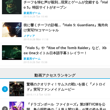
チーフを悼む声が殺到…現実とゲームが交錯する『Hal
o 5』特設サイトがオープン
家庭用ゲーム
2015.9.29 Tue 10:48
街に響くチーフの訃報…『Halo 5: Guardians』海外向
け実写TVコマーシャル
メディア
2015.9.28 Mon 11:18
『Halo 5』や『Rise of the Tomb Raider』など、Xb
ox Oneタイトル日本語字幕トレイラー！
家庭用ゲーム
2015.9.26 Sat 15:38
動画アクセスランキング
驚嘆のクオリティ！サムスの戦いを描く『メトロイ
ド』実写ファンメイドムービー
2015.11.3 Tue 12:00
『ドラゴンボール ファイターズ』第2弾TVCMを公
開、鳥山明監修の「人造人間21号」が真の姿を見せ