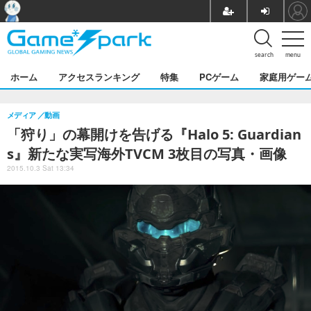
search
menu
ホーム
アクセスランキング
特集
PCゲーム
家庭用ゲー
メディア
動画
「狩り」の幕開けを告げる『Halo 5: Guardian
s』新たな実写海外TVCM 3枚目の写真・画像
2015.10.3 Sat 13:34