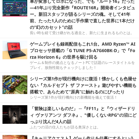
車が変形してロボになった、でも『ルート16』だった
―41年ぶり完全新作『ROUTE16R』開発者インタビュ
ー。新旧スタッフが語るシリーズの魂。そして41年
前、たった1人のために手作業で直した世界に1本だけ
の“幻のカセット”の話
長い時を経て受け継がれる過去と、新たに生まれるものとは。
ゲームプレイも録画配信もこれ1台。AMD Ryzen™ AI
プロセッサ搭載の「G TUNE P5-A7G60BK-D」で『Fo
rza Horizon 6』の世界を駆け回る
ゲーム＆制作の拠点となるノートPCで話題のレースタイトルを
プレイ。放熱性能もチェックしました！
シリーズ第1作が現行機向けに復活！懐かしくも色褪せ
ない『カルドセプト ザ ファースト』遊びやすい機能も
搭載で、あらためて“原典”に触れるのにぴったり
シリーズ第1作が現行機向けの新機能を備えて復活！
「冒険は楽しいものだ」 ─『FF11』と『ウィザードリ
ィ ヴァリアンツ ダフネ』、"優しくないRPG"の沼にど
っぷり沈んだ4人の話
ふたつの沼の住人たちが語る奥深さとは。
【キャリアクエスト】ゲーム作りを仕事にするという