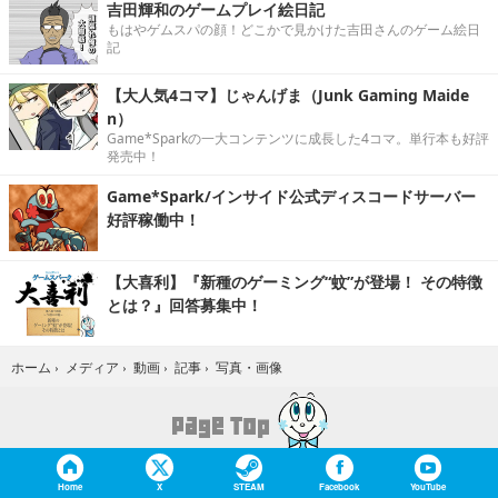
吉田輝和のゲームプレイ絵日記
もはやゲムスパの顔！どこかで見かけた吉田さんのゲーム絵日
記
【大人気4コマ】じゃんげま（Junk Gaming Maide
n）
Game*Sparkの一大コンテンツに成長した4コマ。単行本も好評
発売中！
Game*Spark/インサイド公式ディスコードサーバー
好評稼働中！
【大喜利】『新種のゲーミング“蚊”が登場！ その特徴
とは？』回答募集中！
写真・画像
ホーム
›
メディア
›
動画
›
記事
›
Home
X
STEAM
Facebook
YouTube