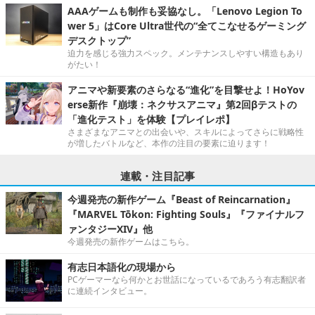
AAAゲームも制作も妥協なし。「Lenovo Legion To
wer 5」はCore Ultra世代の“全てこなせるゲーミング
デスクトップ”
迫力を感じる強力スペック。メンテナンスしやすい構造もあり
がたい！
アニマや新要素のさらなる“進化”を目撃せよ！HoYov
erse新作『崩壊：ネクサスアニマ』第2回βテストの
「進化テスト」を体験【プレイレポ】
さまざまなアニマとの出会いや、スキルによってさらに戦略性
が増したバトルなど、本作の注目の要素に迫ります！
連載・注目記事
今週発売の新作ゲーム『Beast of Reincarnation』
『MARVEL Tōkon: Fighting Souls』『ファイナルフ
ァンタジーXIV』他
今週発売の新作ゲームはこちら。
有志日本語化の現場から
PCゲーマーなら何かとお世話になっているであろう有志翻訳者
に連続インタビュー。