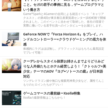
こと。セガの若手の事例に見る，ゲームプログラマと
いう働き方
Game*Sparkと4Gamerの合同による就活イベント「キャリア
クエスト」の第4回が東京都立産業貿易センター浜松町館で開催
されました。このイベントに合わせて取材した、各社の現場で
実際に働いている若手社員へのインタビューをお届けします。
GeForce NOWで『Forza Horizon 6』をプレイ。ハ
ンドルコントローラー×クラウドゲーミングの底力を体
感
体感的にラグはほぼ無し。グラフィックスはもちろん最高設定
でプレイ可能！
クーデレからスタイル抜群お姉さんまでよりどりみど
りな人外娘たちとホテル経営しよう！「クトゥルフ×美
少女」テーマのADV『ヨグ=ソトースの庭』が日本語
対応
ツンデレドラゴン娘や無口な複眼死神美少女など、属性てんこ
もりのヒロインたちがアツい！
ゲームコマースの最前線ーXsolla特集
Xsollaの最新情報はこちらから！