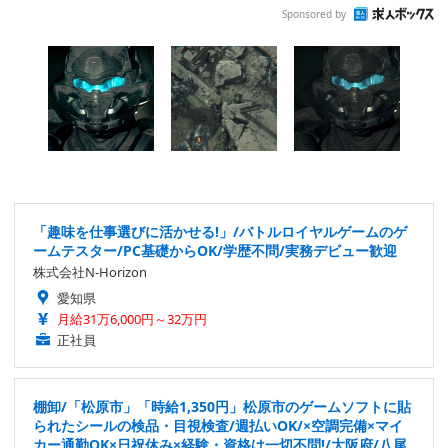
Sponsored by
「趣味を仕事選びに活かせる!」/バトルロイヤルゲームのゲ
ームテスター/PC基礎からOK/学歴不問/実務デビュー歓迎
株式会社N-Horizon
愛知県
月給31万6,000円～32万円
正社員
棚卸/「松原市」「時給1,350円」松原市のゲームソフトに貼
られたシールの検品・目視検査/週払いOK/×空調完備×マイ
カー通勤OK×日祝休み×経験・資格は一切不問!/大阪府/八尾