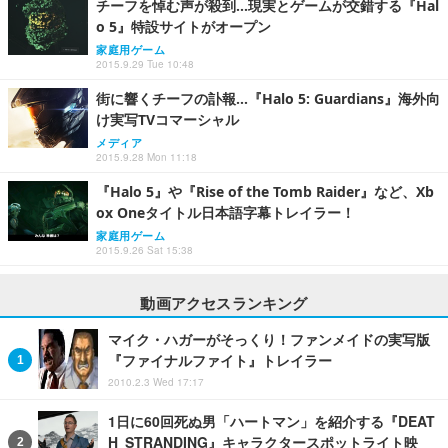
チーフを悼む声が殺到…現実とゲームが交錯する『Hal
o 5』特設サイトがオープン
家庭用ゲーム
2015.9.29 Tue 10:48
街に響くチーフの訃報…『Halo 5: Guardians』海外向
け実写TVコマーシャル
メディア
2015.9.28 Mon 11:18
『Halo 5』や『Rise of the Tomb Raider』など、Xb
ox Oneタイトル日本語字幕トレイラー！
家庭用ゲーム
2015.9.26 Sat 15:38
動画アクセスランキング
マイク・ハガーがそっくり！ファンメイドの実写版
『ファイナルファイト』トレイラー
2010.2.3 Wed 17:17
1日に60回死ぬ男「ハートマン」を紹介する『DEAT
H STRANDING』キャラクタースポットライト映