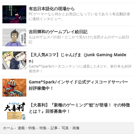
有志日本語化の現場から
PCゲーマーなら何かとお世話になっているであろう有志翻訳者
に連続インタビュー。
吉田輝和のゲームプレイ絵日記
もはやゲムスパの顔！どこかで見かけた吉田さんのゲーム絵日
記
【大人気4コマ】じゃんげま（Junk Gaming Maide
n）
Game*Sparkの一大コンテンツに成長した4コマ。単行本も好評
発売中！
Game*Spark/インサイド公式ディスコードサーバー
好評稼働中！
【大喜利】『新種のゲーミング“蚊”が登場！ その特徴
とは？』回答募集中！
写真・画像
ホーム
›
連載・特集
›
特集
›
記事
›