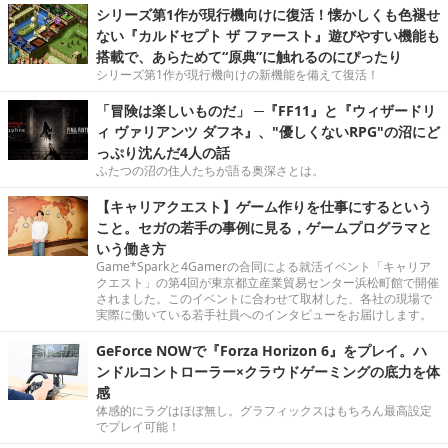
シリーズ第1作が現行機向けに復活！懐かしくも色褪せ
ない『カルドセプト ザ ファースト』遊びやすい機能も
搭載で、あらためて“原典”に触れるのにぴったり
シリーズ第1作が現行機向けの新機能を備えて復活！
「冒険は楽しいものだ」 ─『FF11』と『ウィザードリ
ィ ヴァリアンツ ダフネ』、"優しくないRPG"の沼にど
っぷり沈んだ4人の話
ふたつの沼の住人たちが語る奥深さとは。
【キャリアクエスト】ゲーム作りを仕事にするという
こと。セガの若手の事例に見る，ゲームプログラマと
いう働き方
Game*Sparkと4Gamerの合同による就活イベント「キャリア
クエスト」の第4回が東京都立産業貿易センター浜松町館で開催
されました。このイベントに合わせて取材した、各社の現場で
実際に働いている若手社員へのインタビューをお届けします。
GeForce NOWで『Forza Horizon 6』をプレイ。ハ
ンドルコントローラー×クラウドゲーミングの底力を体
感
体感的にラグはほぼ無し。グラフィックスはもちろん最高設定
でプレイ可能！