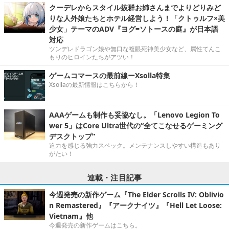
クーデレからスタイル抜群お姉さんまでよりどりみど
りな人外娘たちとホテル経営しよう！「クトゥルフ×美
少女」テーマのADV『ヨグ=ソトースの庭』が日本語
対応
ツンデレドラゴン娘や無口な複眼死神美少女など、属性てんこ
もりのヒロインたちがアツい！
ゲームコマースの最前線ーXsolla特集
Xsollaの最新情報はこちらから！
AAAゲームも制作も妥協なし。「Lenovo Legion To
wer 5」はCore Ultra世代の“全てこなせるゲーミング
デスクトップ”
迫力を感じる強力スペック。メンテナンスしやすい構造もあり
がたい！
連載・注目記事
今週発売の新作ゲーム『The Elder Scrolls IV: Oblivio
n Remastered』『アークナイツ』『Hell Let Loose:
Vietnam』他
今週発売の新作ゲームはこちら。