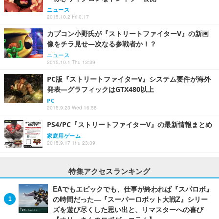
ニュース
2015.10.2 Fri 0:17
カプコン小野氏が『ストリートファイターV』の新画
像をチラ見せ―次なる参戦者か！？
ニュース
2015.10.1 Thu 13:39
PC版『ストリートファイターV』システム要件が海外
発表―グラフィックはGTX480以上
PC
2015.9.23 Wed 16:58
PS4/PC『ストリートファイターV』の最新情報まとめ
家庭用ゲーム
2015.9.17 Thu 23:39
特集アクセスランキング
EAでもエピックでも、仕事が終われば『スパロボ』
の時間だった―『スーパーロボット大戦Z』シリー
ズを遊び尽くした思い出と、リマスターへの喜び