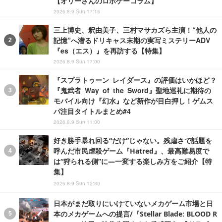
【オリーさんのロボゲーコラム】
2026.8.9 Sun 17:15
三上博史、釈由美子、三村マサカズら主演！“他人の
記憶”へ潜るドリキャス末期の実写ミステリーADV
『es（エス）』を再訪する【特集】
2026.8.9 Sun 17:00
『スプラトゥーン レイダース』の評価はいかほど？
『鬼武者 Way of the Sword』聖地巡礼に期待の
モバイル向け『幻水』など新作が目白押し！ゲムス
パ注目タイトルまとめ#4
2026.8.9 Sun 11:00
好き勝手暴れ回る“だけ”じゃない。残虐さで話題を
呼んだ市民虐殺ゲーム『Hatred』、最高難易度で
は“狩られる側”に―一変する楽しみ方をご紹介【特
集】
2026.8.9 Sun 12:30
日本がまだ取りにいけていないメカゲーム市場と日
本のメカゲームへの提言/『Stellar Blade: BLOOD R