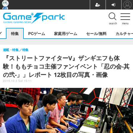
search
menu
グ
特集
PCゲーム
家庭用ゲーム
セール/無料
カルチャ
連載・特集
特集
『ストリートファイターV』ザンギエフも体
験！ももチョコ主催ファンイベント「忍の会-其
の弐-」」レポート 12枚目の写真・画像
2015.10.3 Sat 15:11