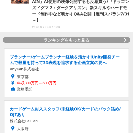
AIN』AI使用の映像公開するも反感買う/『ドラゴン
ズドグマ 2：ダークアリズン』新スキルやハードモ
ード制作中など明かすQ&A公開【週刊スパラン7/31
～】
2026.8.9 Sun 15:00
ランキングをもっと見る
プランナー/ゲームプランナー経験を活かす!Unity開発チー
ムで裁量を持って3D表現を追求する企画立案の要へ
AnyKan株式会社
東京都
年収300万円～600万円
業務委託
カードゲーム封入スタッフ/未経験OK/カードのパック詰め/
OJTあり
株式会社Le Lien
大阪府