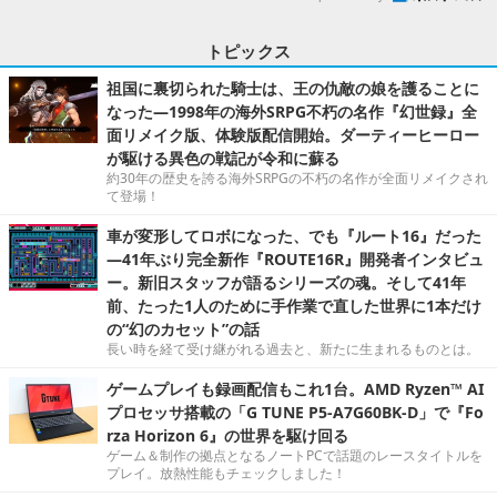
トピックス
祖国に裏切られた騎士は、王の仇敵の娘を護ることに
なった―1998年の海外SRPG不朽の名作『幻世録』全
面リメイク版、体験版配信開始。ダーティーヒーロー
が駆ける異色の戦記が令和に蘇る
約30年の歴史を誇る海外SRPGの不朽の名作が全面リメイクされ
て登場！
車が変形してロボになった、でも『ルート16』だった
―41年ぶり完全新作『ROUTE16R』開発者インタビュ
ー。新旧スタッフが語るシリーズの魂。そして41年
前、たった1人のために手作業で直した世界に1本だけ
の“幻のカセット”の話
長い時を経て受け継がれる過去と、新たに生まれるものとは。
ゲームプレイも録画配信もこれ1台。AMD Ryzen™ AI
プロセッサ搭載の「G TUNE P5-A7G60BK-D」で『Fo
rza Horizon 6』の世界を駆け回る
ゲーム＆制作の拠点となるノートPCで話題のレースタイトルを
プレイ。放熱性能もチェックしました！