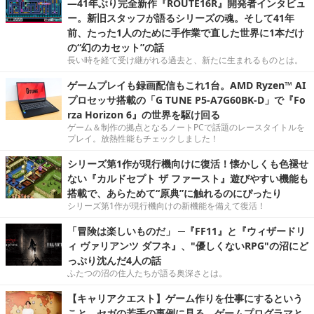
―41年ぶり完全新作『ROUTE16R』開発者インタビュ
ー。新旧スタッフが語るシリーズの魂。そして41年
前、たった1人のために手作業で直した世界に1本だけ
の“幻のカセット”の話
長い時を経て受け継がれる過去と、新たに生まれるものとは。
ゲームプレイも録画配信もこれ1台。AMD Ryzen™ AI
プロセッサ搭載の「G TUNE P5-A7G60BK-D」で『Fo
rza Horizon 6』の世界を駆け回る
ゲーム＆制作の拠点となるノートPCで話題のレースタイトルを
プレイ。放熱性能もチェックしました！
シリーズ第1作が現行機向けに復活！懐かしくも色褪せ
ない『カルドセプト ザ ファースト』遊びやすい機能も
搭載で、あらためて“原典”に触れるのにぴったり
シリーズ第1作が現行機向けの新機能を備えて復活！
「冒険は楽しいものだ」 ─『FF11』と『ウィザードリ
ィ ヴァリアンツ ダフネ』、"優しくないRPG"の沼にど
っぷり沈んだ4人の話
ふたつの沼の住人たちが語る奥深さとは。
【キャリアクエスト】ゲーム作りを仕事にするという
こと。セガの若手の事例に見る，ゲームプログラマと