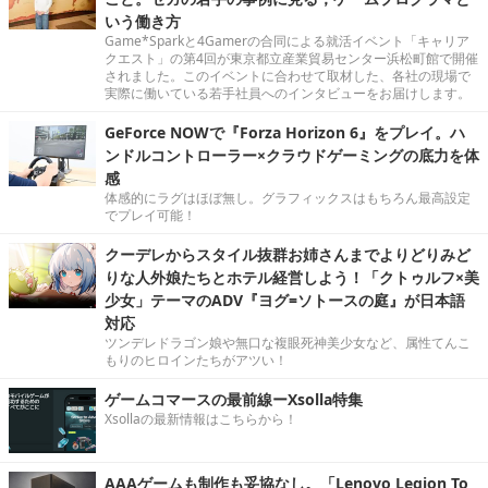
いう働き方
Game*Sparkと4Gamerの合同による就活イベント「キャリア
クエスト」の第4回が東京都立産業貿易センター浜松町館で開催
されました。このイベントに合わせて取材した、各社の現場で
実際に働いている若手社員へのインタビューをお届けします。
GeForce NOWで『Forza Horizon 6』をプレイ。ハ
ンドルコントローラー×クラウドゲーミングの底力を体
感
体感的にラグはほぼ無し。グラフィックスはもちろん最高設定
でプレイ可能！
クーデレからスタイル抜群お姉さんまでよりどりみど
りな人外娘たちとホテル経営しよう！「クトゥルフ×美
少女」テーマのADV『ヨグ=ソトースの庭』が日本語
対応
ツンデレドラゴン娘や無口な複眼死神美少女など、属性てんこ
もりのヒロインたちがアツい！
ゲームコマースの最前線ーXsolla特集
Xsollaの最新情報はこちらから！
AAAゲームも制作も妥協なし。「Lenovo Legion To