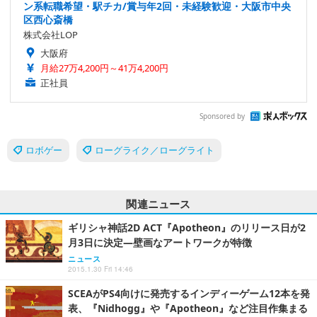
ン系転職希望・駅チカ/賞与年2回・未経験歓迎・大阪市中央
区西心斎橋
株式会社LOP
大阪府
月給27万4,200円～41万4,200円
正社員
Sponsored by
ロボゲー
ローグライク／ローグライト
関連ニュース
ギリシャ神話2D ACT『Apotheon』のリリース日が2
月3日に決定―壁画なアートワークが特徴
ニュース
2015.1.30 Fri 14:46
SCEAがPS4向けに発売するインディーゲーム12本を発
表、『Nidhogg』や『Apotheon』など注目作集まる