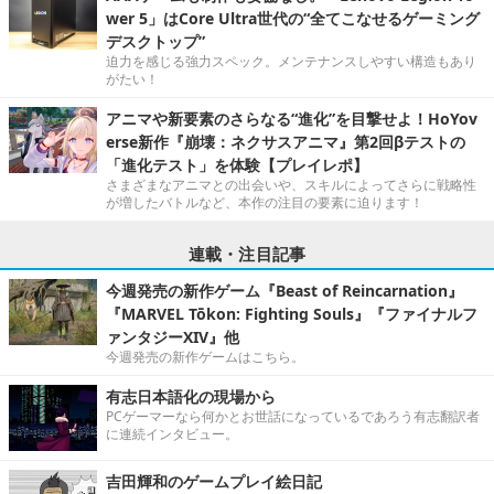
wer 5」はCore Ultra世代の“全てこなせるゲーミング
デスクトップ”
迫力を感じる強力スペック。メンテナンスしやすい構造もあり
がたい！
アニマや新要素のさらなる“進化”を目撃せよ！HoYov
erse新作『崩壊：ネクサスアニマ』第2回βテストの
「進化テスト」を体験【プレイレポ】
さまざまなアニマとの出会いや、スキルによってさらに戦略性
が増したバトルなど、本作の注目の要素に迫ります！
連載・注目記事
今週発売の新作ゲーム『Beast of Reincarnation』
『MARVEL Tōkon: Fighting Souls』『ファイナルフ
ァンタジーXIV』他
今週発売の新作ゲームはこちら。
有志日本語化の現場から
PCゲーマーなら何かとお世話になっているであろう有志翻訳者
に連続インタビュー。
吉田輝和のゲームプレイ絵日記