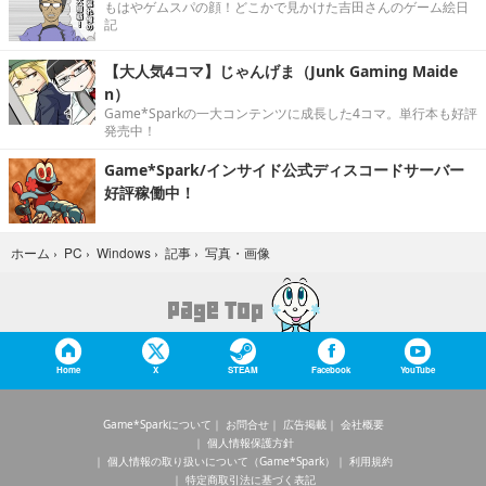
もはやゲムスパの顔！どこかで見かけた吉田さんのゲーム絵日
記
【大人気4コマ】じゃんげま（Junk Gaming Maide
n）
Game*Sparkの一大コンテンツに成長した4コマ。単行本も好評
発売中！
Game*Spark/インサイド公式ディスコードサーバー
好評稼働中！
写真・画像
ホーム
›
PC
›
Windows
›
記事
›
Home
X
STEAM
Facebook
YouTube
Game*Sparkについて
お問合せ
広告掲載
会社概要
個人情報保護方針
個人情報の取り扱いについて（Game*Spark）
利用規約
特定商取引法に基づく表記