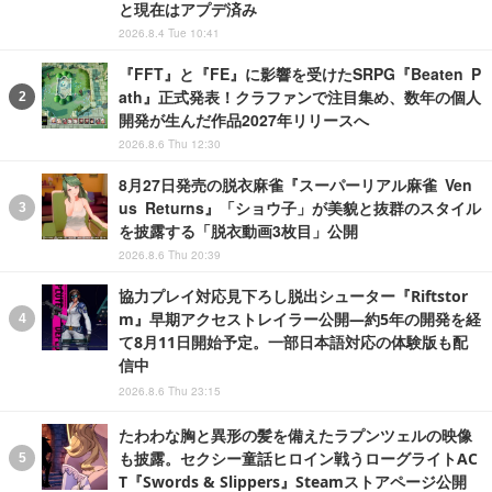
と現在はアプデ済み
2026.8.4 Tue 10:41
『FFT』と『FE』に影響を受けたSRPG『Beaten P
ath』正式発表！クラファンで注目集め、数年の個人
開発が生んだ作品2027年リリースへ
2026.8.6 Thu 12:30
8月27日発売の脱衣麻雀『スーパーリアル麻雀 Ven
us Returns』「ショウ子」が美貌と抜群のスタイル
を披露する「脱衣動画3枚目」公開
2026.8.6 Thu 20:39
協力プレイ対応見下ろし脱出シューター『Riftstor
m』早期アクセストレイラー公開―約5年の開発を経
て8月11日開始予定。一部日本語対応の体験版も配
信中
2026.8.6 Thu 23:15
たわわな胸と異形の髪を備えたラプンツェルの映像
も披露。セクシー童話ヒロイン戦うローグライトAC
T『Swords & Slippers』Steamストアページ公開