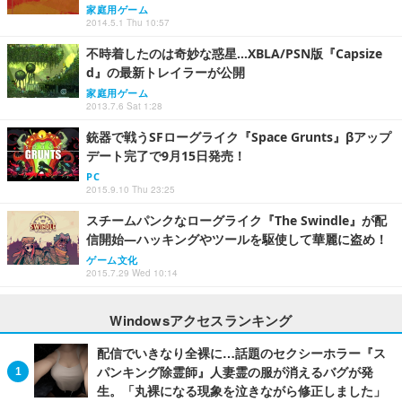
家庭用ゲーム
2014.5.1 Thu 10:57
不時着したのは奇妙な惑星…XBLA/PSN版『Capsize
d』の最新トレイラーが公開
家庭用ゲーム
2013.7.6 Sat 1:28
銃器で戦うSFローグライク『Space Grunts』βアップ
デート完了で9月15日発売！
PC
2015.9.10 Thu 23:25
スチームパンクなローグライク『The Swindle』が配
信開始―ハッキングやツールを駆使して華麗に盗め！
ゲーム文化
2015.7.29 Wed 10:14
Windowsアクセスランキング
配信でいきなり全裸に…話題のセクシーホラー『ス
パンキング除霊師』人妻霊の服が消えるバグが発
生。「丸裸になる現象を泣きながら修正しました」