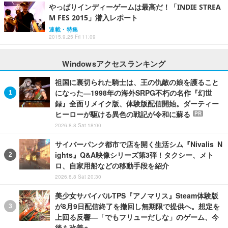
やっぱりインディーゲームは最高だ！「INDIE STREA
M FES 2015」潜入レポート
連載・特集
2015.9.25 Fri 11:09
Windowsアクセスランキング
祖国に裏切られた騎士は、王の仇敵の娘を護ること
になった―1998年の海外SRPG不朽の名作『幻世
録』全面リメイク版、体験版配信開始。ダーティー
ヒーローが駆ける異色の戦記が令和に蘇る
PR
2026.8.8 Sat 18:00
サイバーパンク都市で店を開く生活シム『Nivalis N
ights』Q&A映像シリーズ第3弾！タクシー、メト
ロ、自家用船などの移動手段を紹介
2026.8.8 Sat 20:30
美少女サバイバルTPS『アノマリス』Steam体験版
が8月9日配信終了を撤回し無期限で提供へ。想定を
上回る反響―「でもフリューだしな」のゲーム、今
後も改善へ