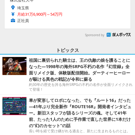
株式会社大斗
埼玉県
月給31万6,900円～54万円
正社員
Sponsored by
トピックス
祖国に裏切られた騎士は、王の仇敵の娘を護ることに
なった―1998年の海外SRPG不朽の名作『幻世録』全
面リメイク版、体験版配信開始。ダーティーヒーロー
が駆ける異色の戦記が令和に蘇る
約30年の歴史を誇る海外SRPGの不朽の名作が全面リメイクされ
て登場！
車が変形してロボになった、でも『ルート16』だった
―41年ぶり完全新作『ROUTE16R』開発者インタビュ
ー。新旧スタッフが語るシリーズの魂。そして41年
前、たった1人のために手作業で直した世界に1本だけ
の“幻のカセット”の話
長い時を経て受け継がれる過去と、新たに生まれるものとは。