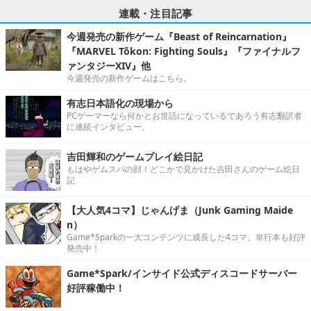
連載・注目記事
今週発売の新作ゲーム『Beast of Reincarnation』
『MARVEL Tōkon: Fighting Souls』『ファイナルフ
ァンタジーXIV』他
今週発売の新作ゲームはこちら。
有志日本語化の現場から
PCゲーマーなら何かとお世話になっているであろう有志翻訳者
に連続インタビュー。
吉田輝和のゲームプレイ絵日記
もはやゲムスパの顔！どこかで見かけた吉田さんのゲーム絵日
記
【大人気4コマ】じゃんげま（Junk Gaming Maide
n）
Game*Sparkの一大コンテンツに成長した4コマ。単行本も好評
発売中！
Game*Spark/インサイド公式ディスコードサーバー
好評稼働中！