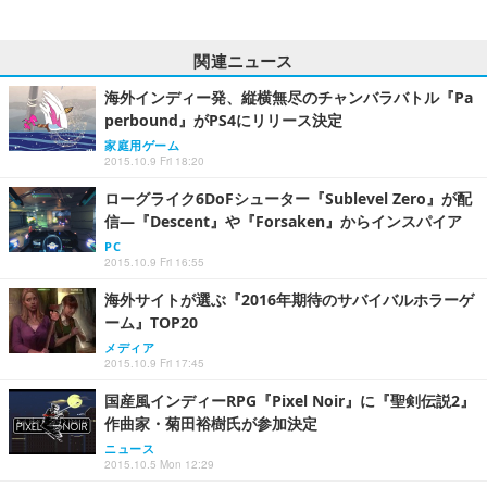
関連ニュース
海外インディー発、縦横無尽のチャンバラバトル『Pa
perbound』がPS4にリリース決定
家庭用ゲーム
2015.10.9 Fri 18:20
ローグライク6DoFシューター『Sublevel Zero』が配
信―『Descent』や『Forsaken』からインスパイア
PC
2015.10.9 Fri 16:55
海外サイトが選ぶ『2016年期待のサバイバルホラーゲ
ーム』TOP20
メディア
2015.10.9 Fri 17:45
国産風インディーRPG『Pixel Noir』に『聖剣伝説2』
作曲家・菊田裕樹氏が参加決定
ニュース
2015.10.5 Mon 12:29