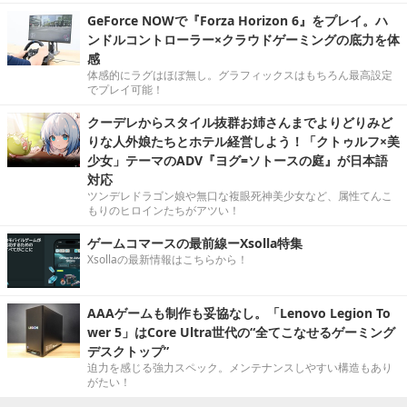
GeForce NOWで『Forza Horizon 6』をプレイ。ハ
ンドルコントローラー×クラウドゲーミングの底力を体
感
体感的にラグはほぼ無し。グラフィックスはもちろん最高設定
でプレイ可能！
クーデレからスタイル抜群お姉さんまでよりどりみど
りな人外娘たちとホテル経営しよう！「クトゥルフ×美
少女」テーマのADV『ヨグ=ソトースの庭』が日本語
対応
ツンデレドラゴン娘や無口な複眼死神美少女など、属性てんこ
もりのヒロインたちがアツい！
ゲームコマースの最前線ーXsolla特集
Xsollaの最新情報はこちらから！
AAAゲームも制作も妥協なし。「Lenovo Legion To
wer 5」はCore Ultra世代の“全てこなせるゲーミング
デスクトップ”
迫力を感じる強力スペック。メンテナンスしやすい構造もあり
がたい！