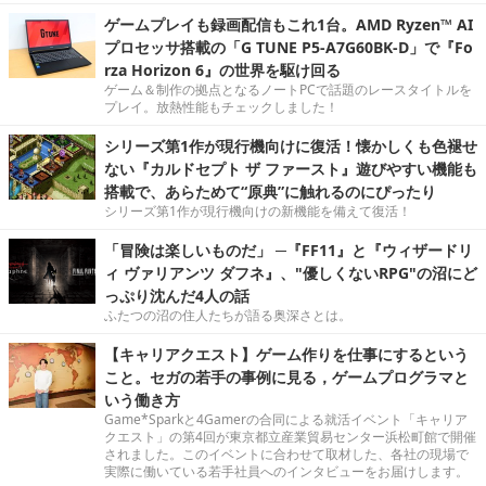
ゲームプレイも録画配信もこれ1台。AMD Ryzen™ AI
プロセッサ搭載の「G TUNE P5-A7G60BK-D」で『Fo
rza Horizon 6』の世界を駆け回る
ゲーム＆制作の拠点となるノートPCで話題のレースタイトルを
プレイ。放熱性能もチェックしました！
シリーズ第1作が現行機向けに復活！懐かしくも色褪せ
ない『カルドセプト ザ ファースト』遊びやすい機能も
搭載で、あらためて“原典”に触れるのにぴったり
シリーズ第1作が現行機向けの新機能を備えて復活！
「冒険は楽しいものだ」 ─『FF11』と『ウィザードリ
ィ ヴァリアンツ ダフネ』、"優しくないRPG"の沼にど
っぷり沈んだ4人の話
ふたつの沼の住人たちが語る奥深さとは。
【キャリアクエスト】ゲーム作りを仕事にするという
こと。セガの若手の事例に見る，ゲームプログラマと
いう働き方
Game*Sparkと4Gamerの合同による就活イベント「キャリア
クエスト」の第4回が東京都立産業貿易センター浜松町館で開催
されました。このイベントに合わせて取材した、各社の現場で
実際に働いている若手社員へのインタビューをお届けします。