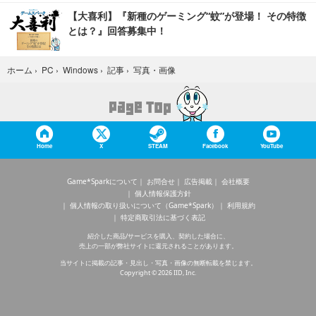
【大喜利】『新種のゲーミング“蚊”が登場！ その特徴
とは？』回答募集中！
写真・画像
ホーム
›
PC
›
Windows
›
記事
›
Home
X
STEAM
Facebook
YouTube
Game*Sparkについて
お問合せ
広告掲載
会社概要
個人情報保護方針
個人情報の取り扱いについて（Game*Spark）
利用規約
特定商取引法に基づく表記
紹介した商品/サービスを購入、契約した場合に、
売上の一部が弊社サイトに還元されることがあります。
当サイトに掲載の記事・見出し・写真・画像の無断転載を禁じます。
Copyright © 2026 IID, Inc.