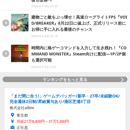
2026.8.8 Sat 20:00
建物ごと敵をぶっ壊せ！高速ローグライトFPS『VOI
D/BREAKER』8月22日に値上げ。正式リリース前に
お得に手に入れる最後のチャンス
2026.8.8 Sat 22:15
時間内に格ゲーコマンドを入力して生き残れ！『CO
MMAND MONSTER』Steam向けに配信―1P/2P側
も選択可能
2026.8.8 Sat 0:30
ランキングをもっと見る
「まだ間に合う!」ゲームデバッガー/新卒・27卒/未経験OK/
完全週休2日制/昇給賞与あり/港区芝浦3丁目
株式会社alBee
東京都
月給21万8,400円～31万5,300円
正社員