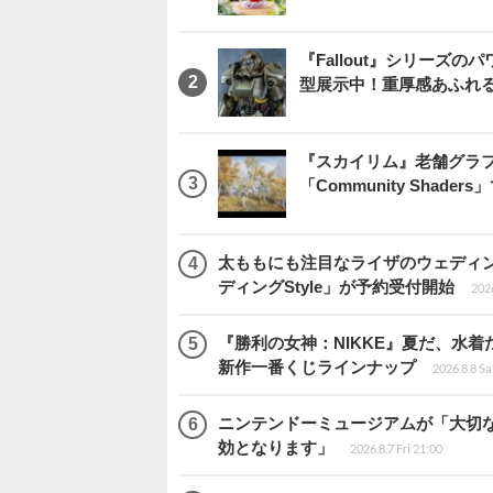
『Fallout』シリーズの
型展示中！重厚感あふれ
『スカイリム』老舗グラフ
「Community Sha
太ももにも注目なライザのウェディ
ディングStyle」が予約受付開始
2026
『勝利の女神：NIKKE』夏だ、水着
新作一番くじラインナップ
2026.8.8 Sa
ニンテンドーミュージアムが「大切
効となります」
2026.8.7 Fri 21:00