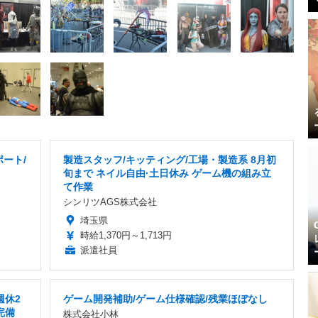
ート/
製造スタッフ/キッティング/工場・製造系 8月初
旬まで ネイル自由·土日休み ゲーム機の組み立
て作業
シンリツAGS株式会社
埼玉県
時給1,370円～1,713円
派遣社員
週休2
ゲーム開発補助/ゲーム仕様確認/残業ほぼなし
完備
株式会社小林