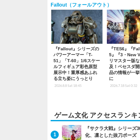
Fallout（フォールアウト）
『Fallout』シリーズの
『TES6』『Fall
パワーアーマー「T-
5』『3・New V
51」「T-60」1/6スケー
リマスター版な
ルフィギュア彩色原型
及！ベセスダ開
展示中！重厚感あふれ
品の情報が一挙
る立ち姿にうっとり
に
2026.8.8 Sat 18:45
2026.7.18 Sat 0:32
ゲーム文化 アクセスランキ
『サクラ大戦』シリーズ3
化、凛とした抜刀ポーズ