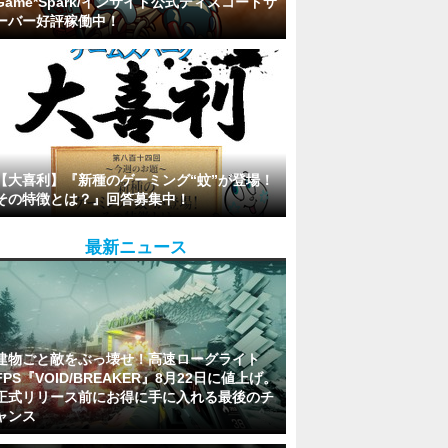
Game*Spark/インサイド公式ディスコードサ
ーバー好評稼働中！
【大喜利】『新種のゲーミング“蚊”が登場！
その特徴とは？』回答募集中！
最新ニュース
建物ごと敵をぶっ壊せ！高速ローグライト
FPS『VOID/BREAKER』8月22日に値上げ。
正式リリース前にお得に手に入れる最後のチ
ャンス