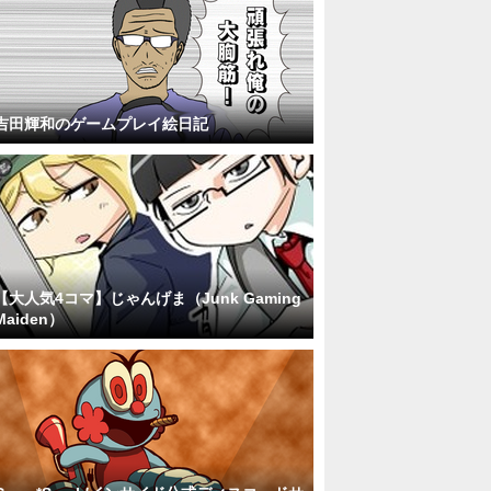
吉田輝和のゲームプレイ絵日記
【大人気4コマ】じゃんげま（Junk Gaming
Maiden）