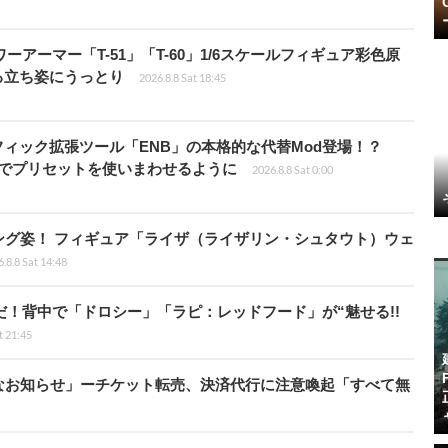
パワーアーマー「T-51」「T-60」1/6スケールフィギュア彩色原
る立ち姿にうっとり
2026.8.8 Sat 18:45
ィック拡張ツール「ENB」の本格的な代替Mod登場！？
ders」でプリセットを使いまわせるように
2026.8.8 Sat 0:00
ング姿！ フィギュア「ライザ（ライザリン・シュタウト）ウェ
.8.8 Sat 14:48
だ！背中で「ドロシー」「ラピ：レッドフード」が“魅せる!!
t 21:45
なお知らせ」ーチケット転売、決済代行に注意喚起「すべて無