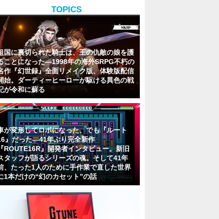
TOPICS
祖国に裏切られた騎士は、王の仇敵の娘を護
ることになった―1998年の海外SRPG不朽の
名作『幻世録』全面リメイク版、体験版配信
開始。ダーティーヒーローが駆ける異色の戦
記が令和に蘇る
車が変形してロボになった、でも『ルート
16』だった―41年ぶり完全新作
『ROUTE16R』開発者インタビュー。新旧
スタッフが語るシリーズの魂。そして41年
前、たった1人のために手作業で直した世界
に1本だけの“幻のカセット”の話