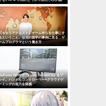
【キャリアクエスト】ゲーム作りを仕事にす
るということ。セガの若手の事例に見る，ゲ
ームプログラマという働き方
GeForce NOWで『Forza Horizon 6』をプ
レイ。ハンドルコントローラー×クラウドゲ
ーミングの底力を体感