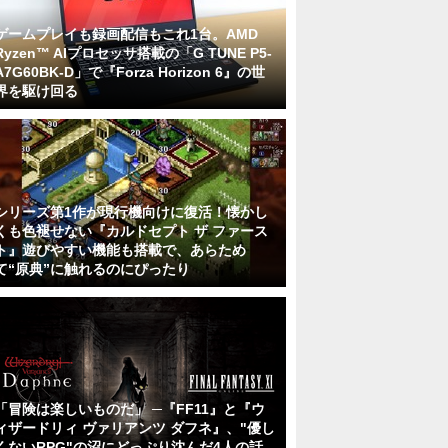
ゲームプレイも録画配信もこれ1台。AMD
Ryzen™ AIプロセッサ搭載の「G TUNE P5-
A7G60BK-D」で『Forza Horizon 6』の世
界を駆け回る
シリーズ第1作が現行機向けに復活！懐かし
くも色褪せない『カルドセプト ザ ファース
ト』遊びやすい機能も搭載で、あらため
て“原典”に触れるのにぴったり
「冒険は楽しいものだ」 ─『FF11』と『ウ
ィザードリィ ヴァリアンツ ダフネ』、"優し
くないRPG"の沼にどっぷり沈んだ4人の話