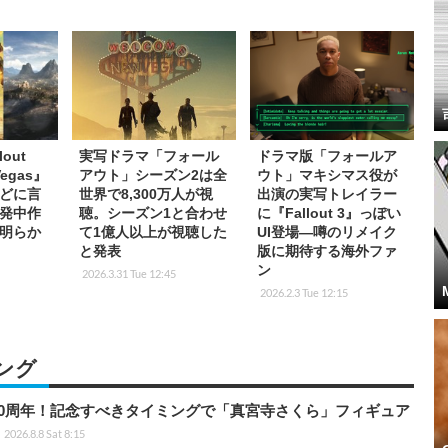
out
実写ドラマ「フォール
ドラマ版「フォールア
egas』
アウト」シーズン2は全
ウト」マキシマス役が
どに言
世界で8,300万人が視
出演の実写トレイラー
発中作
聴。シーズン1と合わせ
に『Fallout 3』っぽい
明らか
て1億人以上が視聴した
UI登場―噂のリメイク
と発表
版に期待する海外ファ
ン
2026.3.31 Tue 12:45
2026.2.3 Tue 12:15
ング
0周年！記念すべきタイミングで「真宮寺さくら」フィギュア
2026.8.8 Sat 8:15