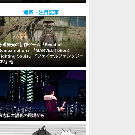
連載・注目記事
今週発売の新作ゲーム『Beast of
Reincarnation』『MARVEL Tōkon:
Fighting Souls』『ファイナルファンタジー
XIV』他
有志日本語化の現場から