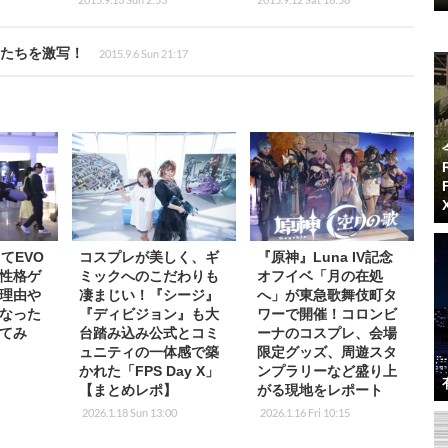
ーたちを激写！
2015.9.6 Sun 21:17
てEVO
コスプレが美しく、ギ
『原神』Luna IV記念
女性格ゲ
ミックへのこだわりも
オフイベ「月の在処
理由や
凄まじい！『シージ』
へ」が東急歌舞伎町タ
なった
『ディビジョン』も大
ワーで開催！コロンビ
てみ
台踏み込み公式とコミ
ーナのコスプレ、会場
ュニティの一体感で築
限定グッズ、周遊スタ
かれた「FPS Day X」
ンプラリーなど盛り上
【まとめレポ】
がる現地をレポート
2026.1.18 Sun 13:00
2026.1.16 Fri 10:15