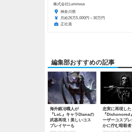
株式会社Luminous
神奈川県
月給26万5,000円～30万円
正社員
編集部おすすめの記事
海外鍛冶職人が
忠実に再現した
『LoL』キャラDianaの
『Dishonore
武器再現！美しいコス
ーザーコスプレ
プレイヤーも
かに佇む暗殺者
2015.10.6 Tue 9:54
2015.10.1 Thu 13:45