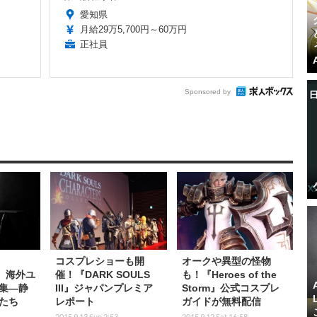
愛知県
月給29万5,700円～60万円
正社員
Sponsored by
コスプレショーも開
オークや異型の怪物
d』海外ユ
催！『DARK SOULS
も！『Heroes of the
集―静
III』ジャパンプレミア
Storm』公式コスプレ
たち
レポート
ガイドが無料配信
2015.9.13 Sun 2:53
2015.9.12 Sat 16:58