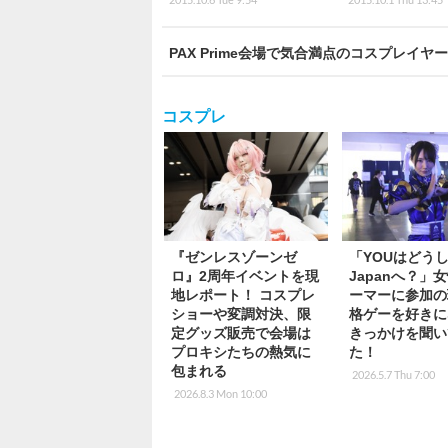
PAX Prime会場で気合満点のコスプレイヤ
コスプレ
『ゼンレスゾーンゼ
「YOUはどうし
ロ』2周年イベントを現
Japanへ？」
地レポート！ コスプレ
ーマーに参加の
ショーや変調対決、限
格ゲーを好きに
定グッズ販売で会場は
きっかけを聞い
プロキシたちの熱気に
た！
包まれる
2026.5.7 Thu 7:00
2026.8.3 Mon 10:00