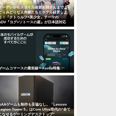
クーデレからスタイル抜群お姉さんまでより
どりみどりな人外娘たちとホテル経営しよ
う！「クトゥルフ×美少女」テーマの
ADV『ヨグ=ソトースの庭』が日本語対応
ゲームコマースの最前線ーXsolla特集
AAAゲームも制作も妥協なし。「Lenovo
Legion Tower 5」はCore Ultra世代の“全て
こなせるゲーミングデスクトップ”