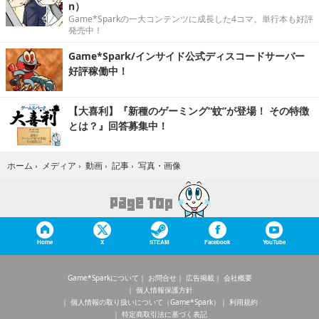
n）
Game*Sparkの一大コンテンツに成長した4コマ。単行本も好評
発売中！
Game*Spark/インサイド公式ディスコードサーバー
好評稼働中！
【大喜利】『新種のゲーミング“蚊”が登場！ その特徴
とは？』回答募集中！
写真・画像
ホーム
›
メディア
›
動画
›
記事
›
Home
X
STEAM
Facebook
YouTube
Game*Sparkについて
お問合せ
広告掲載
会社概要
個人情報保護方針
個人情報の取り扱いについて（Game*Spark）
利用規約
特定商取引法に基づく表記