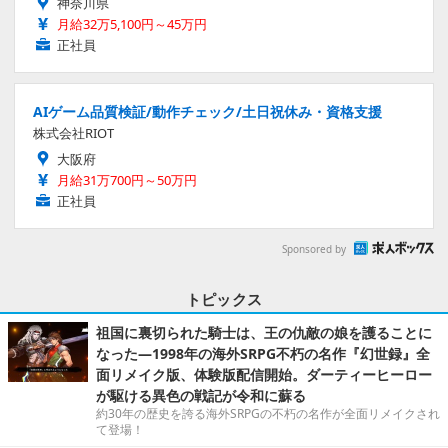
神奈川県
月給32万5,100円～45万円
正社員
AIゲーム品質検証/動作チェック/土日祝休み・資格支援
株式会社RIOT
大阪府
月給31万700円～50万円
正社員
Sponsored by
トピックス
祖国に裏切られた騎士は、王の仇敵の娘を護ることに
なった―1998年の海外SRPG不朽の名作『幻世録』全
面リメイク版、体験版配信開始。ダーティーヒーロー
が駆ける異色の戦記が令和に蘇る
約30年の歴史を誇る海外SRPGの不朽の名作が全面リメイクされ
て登場！