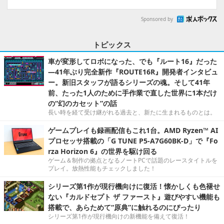
Sponsored by
トピックス
車が変形してロボになった、でも『ルート16』だった
―41年ぶり完全新作『ROUTE16R』開発者インタビュ
ー。新旧スタッフが語るシリーズの魂。そして41年
前、たった1人のために手作業で直した世界に1本だけ
の“幻のカセット”の話
長い時を経て受け継がれる過去と、新たに生まれるものとは。
ゲームプレイも録画配信もこれ1台。AMD Ryzen™ AI
プロセッサ搭載の「G TUNE P5-A7G60BK-D」で『Fo
rza Horizon 6』の世界を駆け回る
ゲーム＆制作の拠点となるノートPCで話題のレースタイトルを
プレイ。放熱性能もチェックしました！
シリーズ第1作が現行機向けに復活！懐かしくも色褪せ
ない『カルドセプト ザ ファースト』遊びやすい機能も
搭載で、あらためて“原典”に触れるのにぴったり
シリーズ第1作が現行機向けの新機能を備えて復活！