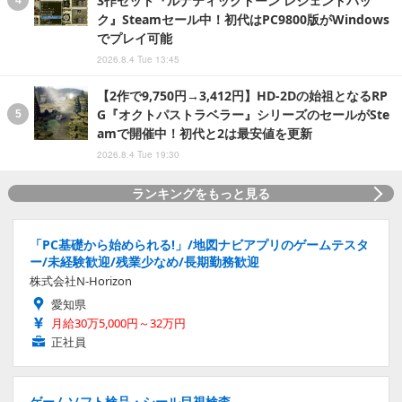
3作セット『ルナティックドーン レジェンドパッ
ク』Steamセール中！初代はPC9800版がWindows
でプレイ可能
2026.8.4 Tue 13:45
【2作で9,750円→3,412円】HD-2Dの始祖となるRP
G『オクトパストラベラー』シリーズのセールがSte
amで開催中！初代と2は最安値を更新
2026.8.4 Tue 19:30
ランキングをもっと見る
「PC基礎から始められる!」/地図ナビアプリのゲームテスタ
ー/未経験歓迎/残業少なめ/長期勤務歓迎
株式会社N-Horizon
愛知県
月給30万5,000円～32万円
正社員
ゲームソフト検品・シール目視検査