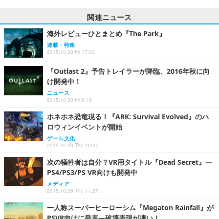
関連ニュース
海外レビューひとまとめ『The Park』
連載・特集
2015.10.30 Fri 17:00
『Outlast 2』予告トレイラーが降臨、2016年秋に向
け開発中！
ニュース
2015.10.30 Fri 9:19
ホネホネ恐竜現る！『ARK: Survival Evolved』のハ
ロウィンイベントが開始
ゲーム文化
2015.10.29 Thu 16:07
次の犠牲者は自分？VR用タイトル『Dead Secret』―
PS4/PS3/PS VR向けも開発中
メディア
2015.10.29 Thu 11:27
一人称スーパーヒーローシム『Megaton Rainfall』が
PSVR向けに発表―破壊表現が凄い！