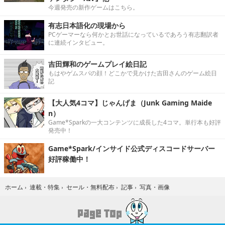
今週発売の新作ゲームはこちら。
有志日本語化の現場から
PCゲーマーなら何かとお世話になっているであろう有志翻訳者
に連続インタビュー。
吉田輝和のゲームプレイ絵日記
もはやゲムスパの顔！どこかで見かけた吉田さんのゲーム絵日
記
【大人気4コマ】じゃんげま（Junk Gaming Maide
n）
Game*Sparkの一大コンテンツに成長した4コマ。単行本も好評
発売中！
Game*Spark/インサイド公式ディスコードサーバー
好評稼働中！
写真・画像
ホーム
›
連載・特集
›
セール・無料配布
›
記事
›