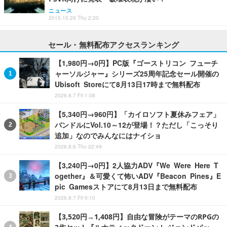
ニュース
2015.10.29 Thu 2:20
セール・無料配布アクセスランキング
【1,980円→0円】PC版『ゴーストリコン フューチ
ャーソルジャー』シリーズ25周年記念セール開催の
Ubisoft Storeにて8月13日17時まで無料配布
2026.8.7 Fri 1:08
【5,340円→960円】「カイロソフト夏休みフェア」
バンドルにVol.10～12が登場！？ただし「こっそり
追加」なのでみんなにはナイショ
2026.8.6 Thu 22:49
【3,240円→0円】2人協力ADV『We Were Here T
ogether』＆可愛くて怖いADV『Beacon Pines』E
pic Gamesストアにて8月13日まで無料配布
2026.8.7 Fri 0:10
【3,520円→1,408円】自由な冒険がテーマのRPGの