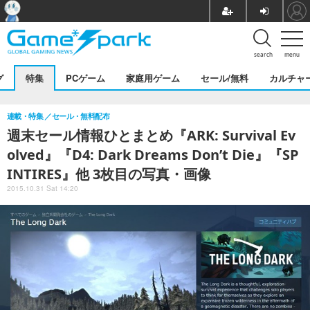
search
menu
グ
特集
PCゲーム
家庭用ゲーム
セール/無料
カルチャ
連載・特集
セール・無料配布
週末セール情報ひとまとめ『ARK: Survival Ev
olved』『D4: Dark Dreams Don’t Die』『SP
INTIRES』他 3枚目の写真・画像
2015.10.31 Sat 14:20