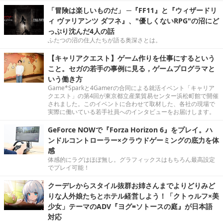
「冒険は楽しいものだ」 ─『FF11』と『ウィザードリ
ィ ヴァリアンツ ダフネ』、"優しくないRPG"の沼にど
っぷり沈んだ4人の話
ふたつの沼の住人たちが語る奥深さとは。
【キャリアクエスト】ゲーム作りを仕事にするという
こと。セガの若手の事例に見る，ゲームプログラマと
いう働き方
Game*Sparkと4Gamerの合同による就活イベント「キャリア
クエスト」の第4回が東京都立産業貿易センター浜松町館で開催
されました。このイベントに合わせて取材した、各社の現場で
実際に働いている若手社員へのインタビューをお届けします。
GeForce NOWで『Forza Horizon 6』をプレイ。ハ
ンドルコントローラー×クラウドゲーミングの底力を体
感
体感的にラグはほぼ無し。グラフィックスはもちろん最高設定
でプレイ可能！
クーデレからスタイル抜群お姉さんまでよりどりみど
りな人外娘たちとホテル経営しよう！「クトゥルフ×美
少女」テーマのADV『ヨグ=ソトースの庭』が日本語
対応