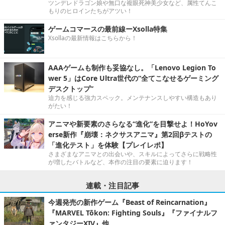
ツンデレドラゴン娘や無口な複眼死神美少女など、属性てんこ
もりのヒロインたちがアツい！
ゲームコマースの最前線ーXsolla特集
Xsollaの最新情報はこちらから！
AAAゲームも制作も妥協なし。「Lenovo Legion To
wer 5」はCore Ultra世代の“全てこなせるゲーミング
デスクトップ”
迫力を感じる強力スペック。メンテナンスしやすい構造もあり
がたい！
アニマや新要素のさらなる“進化”を目撃せよ！HoYov
erse新作『崩壊：ネクサスアニマ』第2回βテストの
「進化テスト」を体験【プレイレポ】
さまざまなアニマとの出会いや、スキルによってさらに戦略性
が増したバトルなど、本作の注目の要素に迫ります！
連載・注目記事
今週発売の新作ゲーム『Beast of Reincarnation』
『MARVEL Tōkon: Fighting Souls』『ファイナルフ
ァンタジーXIV』他