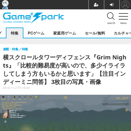
search
menu
グ
特集
PCゲーム
家庭用ゲーム
セール/無料
カルチャ
連載・特集
特集
横スクロールタワーディフェンス『Grim Nigh
ts』「比較的難易度が高いので、多少イライラ
してしまう方もいるかと思います」【注目イン
ディーミニ問答】 3枚目の写真・画像
2018.11.2 Fri 19:00