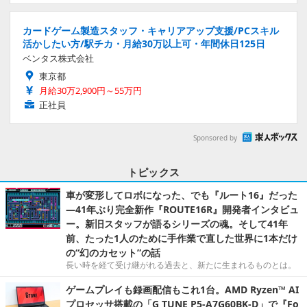
カードゲーム製造スタッフ・キャリアアップ支援/PCスキル
活かしたい方/駅チカ・月給30万以上可・年間休日125日
ベンタス株式会社
東京都
月給30万2,900円～55万円
正社員
Sponsored by
トピックス
車が変形してロボになった、でも『ルート16』だった
―41年ぶり完全新作『ROUTE16R』開発者インタビュ
ー。新旧スタッフが語るシリーズの魂。そして41年
前、たった1人のために手作業で直した世界に1本だけ
の“幻のカセット”の話
長い時を経て受け継がれる過去と、新たに生まれるものとは。
ゲームプレイも録画配信もこれ1台。AMD Ryzen™ AI
プロセッサ搭載の「G TUNE P5-A7G60BK-D」で『Fo