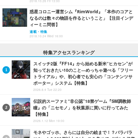
2018.10.26 Fri 13:00
惑星コロニー運営シム『RimWorld』「本作のコアと
なるのは数々の物語を作るということ」【注目インデ
ィーミニ問答】
連載・特集
2018.10.24 Wed 16:00
特集アクセスランキング
スイッチ2版『FF14』から始める新米“ヒカセン”が
知っておきたい10のこと―めっちゃ遊べる「フリー
トライアル」や、初心者でも安心の「コンテンツサ
ポーター」システム【特集】
2026.8.4 Tue 22:20
伝説的スーファミ“非公認”18禁ゲーム『SM調教師
瞳』の「ニセモノ」を秋葉原に買いに行ってみた
【特集】
2026.1.12 Mon 19:00
モネやゴッホ、さらには自分の絵まで！？バラバラ