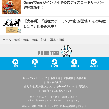
Game*Spark/インサイド公式ディスコードサーバー
好評稼働中！
【大喜利】『新種のゲーミング“蚊”が登場！ その特徴
とは？』回答募集中！
写真・画像
ホーム
›
連載・特集
›
特集
›
記事
›
Home
X
STEAM
Facebook
YouTube
Game*Sparkについて
お問合せ
広告掲載
会社概要
個人情報保護方針
個人情報の取り扱いについて（Game*Spark）
利用規約
特定商取引法に基づく表記
紹介した商品/サービスを購入、契約した場合に、
売上の一部が弊社サイトに還元されることがあります。
当サイトに掲載の記事・見出し・写真・画像の無断転載を禁じます。