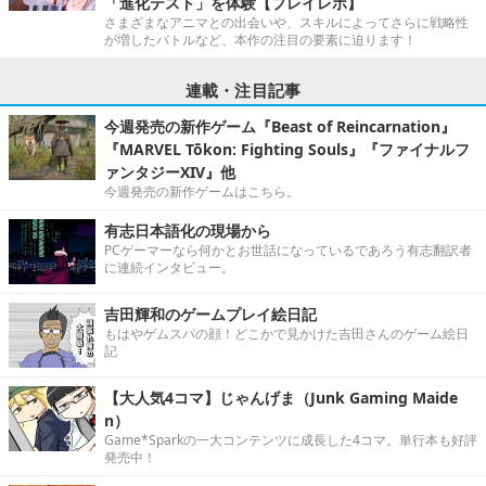
「進化テスト」を体験【プレイレポ】
さまざまなアニマとの出会いや、スキルによってさらに戦略性
が増したバトルなど、本作の注目の要素に迫ります！
連載・注目記事
今週発売の新作ゲーム『Beast of Reincarnation』
『MARVEL Tōkon: Fighting Souls』『ファイナルフ
ァンタジーXIV』他
今週発売の新作ゲームはこちら。
有志日本語化の現場から
PCゲーマーなら何かとお世話になっているであろう有志翻訳者
に連続インタビュー。
吉田輝和のゲームプレイ絵日記
もはやゲムスパの顔！どこかで見かけた吉田さんのゲーム絵日
記
【大人気4コマ】じゃんげま（Junk Gaming Maide
n）
Game*Sparkの一大コンテンツに成長した4コマ。単行本も好評
発売中！