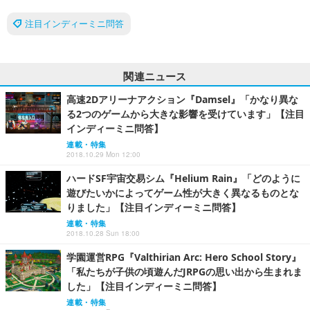
注目インディーミニ問答
関連ニュース
高速2Dアリーナアクション『Damsel』「かなり異な
る2つのゲームから大きな影響を受けています」【注目
インディーミニ問答】
連載・特集
2018.10.29 Mon 12:00
ハードSF宇宙交易シム『Helium Rain』「どのように
遊びたいかによってゲーム性が大きく異なるものとな
りました」【注目インディーミニ問答】
連載・特集
2018.10.28 Sun 18:00
学園運営RPG『Valthirian Arc: Hero School Story』
「私たちが子供の頃遊んだJRPGの思い出から生まれま
した」【注目インディーミニ問答】
連載・特集