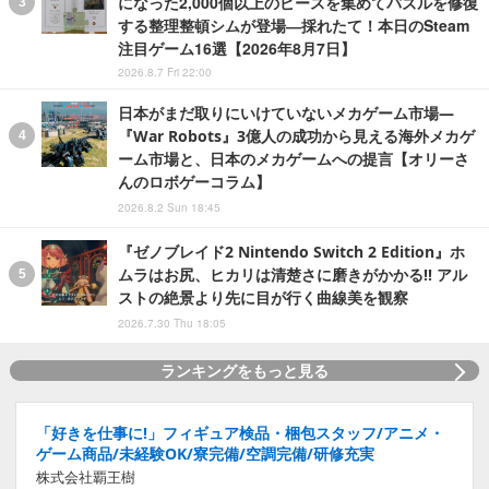
になった2,000個以上のピースを集めてパズルを修復
する整理整頓シムが登場―採れたて！本日のSteam
注目ゲーム16選【2026年8月7日】
2026.8.7 Fri 22:00
日本がまだ取りにいけていないメカゲーム市場―
『War Robots』3億人の成功から見える海外メカゲ
ーム市場と、日本のメカゲームへの提言【オリーさ
んのロボゲーコラム】
2026.8.2 Sun 18:45
『ゼノブレイド2 Nintendo Switch 2 Edition』ホ
ムラはお尻、ヒカリは清楚さに磨きがかかる!! アル
ストの絶景より先に目が行く曲線美を観察
2026.7.30 Thu 18:05
ランキングをもっと見る
「好きを仕事に!」フィギュア検品・梱包スタッフ/アニメ・
ゲーム商品/未経験OK/寮完備/空調完備/研修充実
株式会社覇王樹