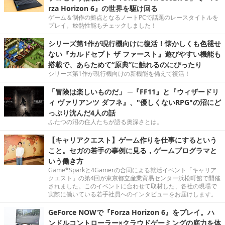
rza Horizon 6』の世界を駆け回る
ゲーム＆制作の拠点となるノートPCで話題のレースタイトルを
プレイ。放熱性能もチェックしました！
シリーズ第1作が現行機向けに復活！懐かしくも色褪せ
ない『カルドセプト ザ ファースト』遊びやすい機能も
搭載で、あらためて“原典”に触れるのにぴったり
シリーズ第1作が現行機向けの新機能を備えて復活！
「冒険は楽しいものだ」 ─『FF11』と『ウィザードリ
ィ ヴァリアンツ ダフネ』、"優しくないRPG"の沼にど
っぷり沈んだ4人の話
ふたつの沼の住人たちが語る奥深さとは。
【キャリアクエスト】ゲーム作りを仕事にするという
こと。セガの若手の事例に見る，ゲームプログラマと
いう働き方
Game*Sparkと4Gamerの合同による就活イベント「キャリア
クエスト」の第4回が東京都立産業貿易センター浜松町館で開催
されました。このイベントに合わせて取材した、各社の現場で
実際に働いている若手社員へのインタビューをお届けします。
GeForce NOWで『Forza Horizon 6』をプレイ。ハ
ンドルコントローラー×クラウドゲーミングの底力を体