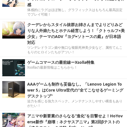
感
体感的にラグはほぼ無し。グラフィックスはもちろん最高設定
でプレイ可能！
クーデレからスタイル抜群お姉さんまでよりどりみど
りな人外娘たちとホテル経営しよう！「クトゥルフ×美
少女」テーマのADV『ヨグ=ソトースの庭』が日本語
対応
ツンデレドラゴン娘や無口な複眼死神美少女など、属性てんこ
もりのヒロインたちがアツい！
ゲームコマースの最前線ーXsolla特集
Xsollaの最新情報はこちらから！
AAAゲームも制作も妥協なし。「Lenovo Legion To
wer 5」はCore Ultra世代の“全てこなせるゲーミング
デスクトップ”
迫力を感じる強力スペック。メンテナンスしやすい構造もあり
がたい！
アニマや新要素のさらなる“進化”を目撃せよ！HoYov
erse新作『崩壊：ネクサスアニマ』第2回βテストの