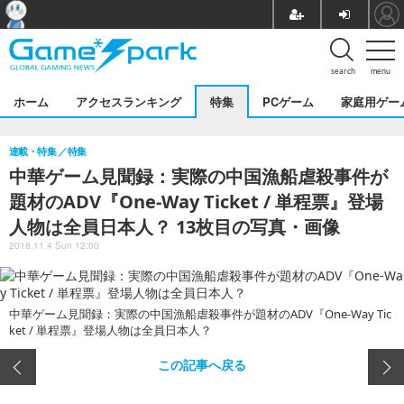
search
menu
ホーム
アクセスランキング
特集
PCゲーム
家庭用ゲー
連載・特集
特集
中華ゲーム見聞録：実際の中国漁船虐殺事件が
題材のADV『One-Way Ticket / 単程票』登場
人物は全員日本人？ 13枚目の写真・画像
2018.11.4 Sun 12:00
中華ゲーム見聞録：実際の中国漁船虐殺事件が題材のADV『One-Way Tic
ket / 単程票』登場人物は全員日本人？
この記事へ戻る